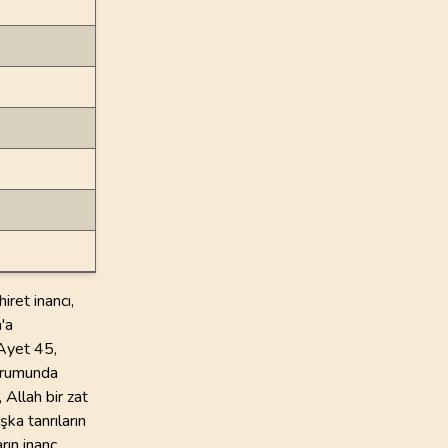
ret inancı,
h'a
 Ayet 45,
durumunda
Allah bir zat
şka tanrıların
rın inanç