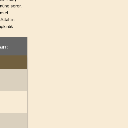
 önüne serer.
insel
Allah’ın
apkınlık
arı: