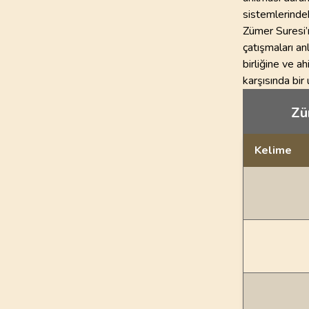
sistemlerindeki
Zümer Suresi’n
çatışmaları an
birliğine ve ah
karşısında bir
Züm
Kelime
Dil bilgisi açı