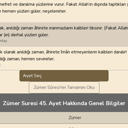
nefret ve daralma yüzlerine vurur. Fakat Allah’ın dışında taptıkları 
e hemen yüzleri güler, neşelenirler.
rak, anıldığı zaman âhirete inanmazların kalbleri tiksinir. (Fakat All
r (ın) derhal yüzleri güler.
ntay
 olarak anıldığı zaman, âhirete îmân etmeyenlerin kalbleri daralı
ldığı zaman, hemen sevinirler.
t
Ayet Seç
Zümer Sûresi'nin Tamamını Oku
Zümer Suresi 45. Ayet Hakkında Genel Bilgiler
Zümer