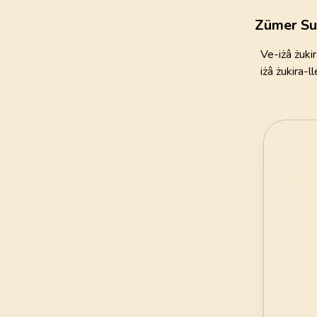
111
AYET
Zümer Su
21
.
Enbiya Suresi
Ve-iżâ żuki
112
AYET
iżâ żukira-l
25
.
Furkan Suresi
77
AYET
29
.
Ankebut Suresi
69
AYET
33
.
Ahzab Suresi
73
AYET
37
.
Saffat Suresi
182
AYET
41
.
Fussilet Suresi
54
AYET