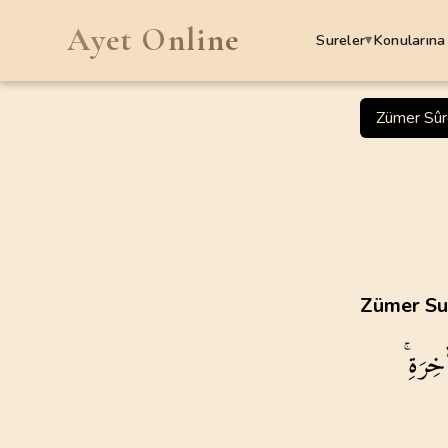
Ayet Online
Sureler
Konularına
▾
SURELER
Zümer Sûr
1
.
Fatiha Suresi
7
AYET
5
.
Maide Suresi
120
AYET
9
.
Tevbe Suresi
Zümer Sur
129
AYET
ٰخِرَةِۚ
13
.
Rad Suresi
43
AYET
17
.
Isra Suresi