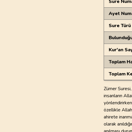
Sure Numa
Ayet Num
Sure Türü
Bulunduğ
Kur'an Sa
Toplam Ha
Toplam Ke
Zümer Suresi, 
insanların Alla
yönlendirirken
özellikle Alla
ahirete inanma
olarak anıldığı
anılması durum