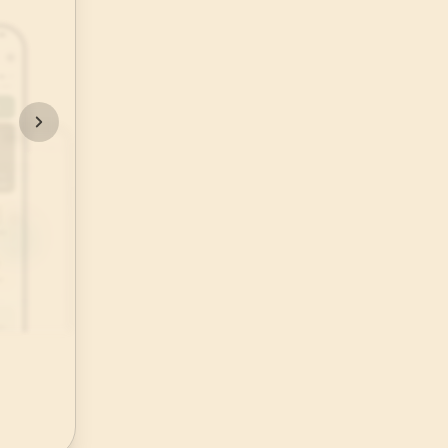
48
.
Fetih Suresi
29
AYET
52
.
Tur Suresi
49
AYET
56
.
Vakia Suresi
96
AYET
60
.
Mumtehine Suresi
13
AYET
64
.
Tegabun Suresi
18
AYET
68
.
Kalem Suresi
52
AYET