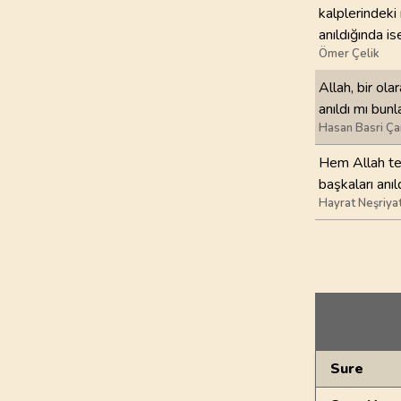
kalplerindeki 
anıldığında is
Ömer Çelik
Allah, bir ola
anıldı mı bunla
Hasan Basri Ça
Hem Allah tek
başkaları anı
Hayrat Neşriya
Genel Bilgiler
Sure