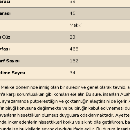
rası
39
arası
45
Mekki
u Cüz
23
yfası
466
rf Sayısı
152
lime Sayısı
34
Mekke döneminde inmiş olan bir suredir ve genel olarak tevhid, ahi
h'a karşı sorumlulukları gibi konuları ele alır. Bu sure, insanları Alla
, aynı zamanda putperestliğin ve çoktanrılığın eleştirisini de içerir.
h’ın birliği konusuna değinmekte ve bu birliğin kabul edilmemesi 
yanların hissettikleri olumsuz duygulara odaklanmaktadır. Ayette, 
nda, inkar edenlerin hissettikleri korku ve sıkıntı dile getirilirken, ba
unda ise bu kişilerin sevinç duyduğu ifade edilir. Bu durum, insanla