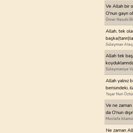
Ve Allah bir o
97
.
Kadir Suresi
O'nun gayrı ol
5
AYET
Ömer Nasuhi B
Allah, tek ol
101
.
Karia Suresi
başka(tanrı)la
11
AYET
Süleyman Ateş
105
.
Fil Suresi
Allah tek başı
5
AYET
koyduklarında
Süleymaniye Va
109
.
Kafirun Suresi
Allah yalnız b
6
AYET
berisindeki, i
Yaşar Nuri Öztü
113
.
Felak Suresi
5
AYET
Ve ne zaman A
da O'nun dışı
Mustafa İslamo
Ne zaman Alla