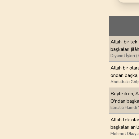
69
.
Hakka Suresi
52
AYET
73
.
Muzzemmil Sures
20
AYET
Allah, bir tek
77
.
Murselat Suresi
başkaları (ilâh
50
AYET
Diyanet İşleri (
81
.
Tekvir Suresi
Allah bir olar
29
AYET
ondan başka, o
Abdulbaki Gölp
85
.
Buruc Suresi
Böyle iken, Al
22
AYET
O'ndan başkal
Elmalılı Hamdi 
89
.
Fecr Suresi
30
AYET
Allah tek olar
başkaları anı
93
.
Duha Suresi
Mehmet Okuya
11
AYET