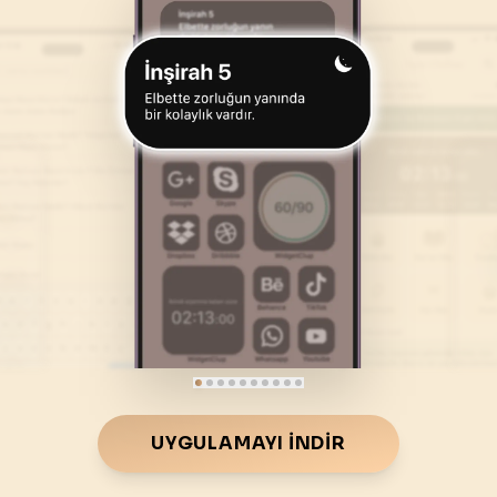
46
.
Ahkaf Suresi
47
.
Muhammed Suresi
35
AYET
38
AYET
50
.
Kaf Suresi
51
.
Zariyat Suresi
45
AYET
60
AYET
54
.
Kamer Suresi
55
.
Rahman Suresi
55
AYET
78
AYET
58
.
Mücadele Suresi
59
.
Hasr Suresi
22
AYET
24
AYET
62
.
Cuma Suresi
63
.
Munafikune Suresi
11
AYET
11
AYET
66
.
Tahrim Suresi
67
.
Mulk Suresi
UYGULAMAYI İNDIR
12
AYET
30
AYET