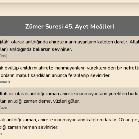
70
.
Mearic Suresi
71
.
Nuh Suresi
44
AYET
28
AYET
i
74
.
Muddessir Suresi
75
.
Kiyamet Suresi
Zümer Suresi 45. Ayet Meâlleri
56
AYET
40
AYET
 (ilâh) olarak anıldığında ahirete inanmayanların kalpleri daralır. Alla
78
.
Nebe Suresi
79
.
Naziat Suresi
ları) anıldığında bakarsın sevinirler.
40
AYET
46
AYET
Yeni)
82
.
Infitar Suresi
83
.
Mutaffifin Suresi
ak övülüp anıldı mı ahirete inanmayanların yüreklerinden bir nefretti
19
AYET
36
AYET
nların mabut sandıkları anılınca ferahlanıp sevinirler.
ınarlı
86
.
Tarik Suresi
87
.
Ala Suresi
lah bir olarak anıldığı zaman ahirete inanmayanların yürekleri burku
17
AYET
19
AYET
arı anıldığı zaman derhal yüzleri güler.
Yazır
90
.
Beled Suresi
91
.
Şems Suresi
20
AYET
15
AYET
ak anıldığı zaman, ahirete inanmayanların kalpleri daralır. O’nun peş
ldığı zaman hemen sevinirler.
94
.
İnşirah Suresi
95
.
Tin Suresi
n
8
AYET
8
AYET