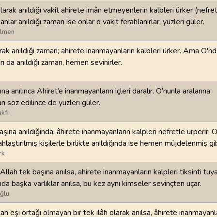
larak anıldığı vakit ahirete imân etmeyenlerin kalbleri ürker (nefre
98
.
Beyyine Suresi
99
.
Zilzal Suresi
anlar anıldığı zaman ise onlar o vakit ferahlanırlar, yüzleri güler.
8
AYET
8
AYET
ilmen
arak anıldığı zaman; ahirete inanmayanların kalbleri ürker. Ama O'n
102
.
Tekasur Suresi
103
.
Asr Suresi
rı da anıldığı zaman, hemen sevinirler.
8
AYET
3
AYET
106
.
Kureyş Suresi
107
.
Maun Suresi
na anılınca Ahiret’e inanmayanların içleri daralır. O’nunla aralarına
4
AYET
7
AYET
n söz edilince de yüzleri güler.
kfı
110
.
Nasr Suresi
111
.
Tebbet Suresi
aşına anıldığında, âhirete inanmayanların kalpleri nefretle ürperir; 
3
AYET
5
AYET
lahlaştırılmış kişilerle birlikte anıldığında ise hemen müjdelenmiş gib
rk
114
.
Nas Suresi
6
AYET
llah tek başına anılsa, ahirete inanmayanların kalpleri tiksinti tuy
nda başka varlıklar anılsa, bu kez aynı kimseler sevinçten uçar.
ğlu
h eşi ortağı olmayan bir tek ilâh olarak anılsa, âhirete inanmayanl