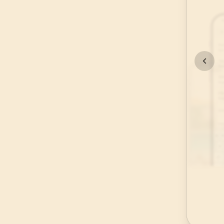
45
.
Casiye Suresi
37
AYET
49
.
Hucurat Suresi
18
AYET
53
.
Necm Suresi
62
AYET
57
.
Hadid Suresi
29
AYET
61
.
Saff Suresi
14
AYET
65
.
Talak Suresi
12
AYET