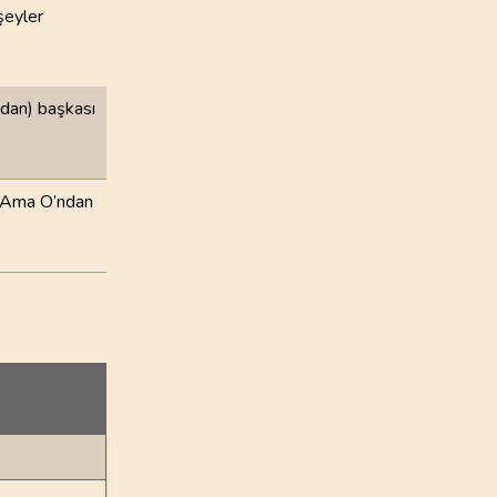
şeyler
ahdan) başkası
r! Ama O’ndan