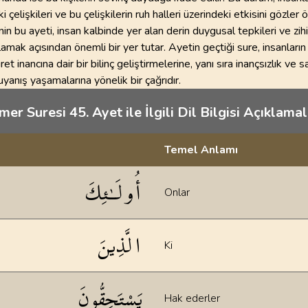
 çelişkileri ve bu çelişkilerin ruh halleri üzerindeki etkisini gözler
in bu ayeti, insan kalbinde yer alan derin duygusal tepkileri ve zih
lamak açısından önemli bir yer tutar. Ayetin geçtiği sure, insanların 
iret inancına dair bir bilinç geliştirmelerine, yanı sıra inançsızlık ve s
 uyanış yaşamalarına yönelik bir çağrıdır.
er Suresi 45. Ayet ile İlgili Dil Bilgisi Açıklamal
Temel Anlamı
klamaları
أُولَـٰئِكَ
Onlar
الَّذِينَ
Ki
يَسْتَحِقُّونَ
Hak ederler