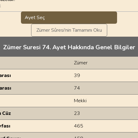
t
Ayet Seç
Zümer Sûresi'nin Tamamını Oku
Zümer Suresi 74. Ayet Hakkında Genel Bilgiler
Zümer
rası
39
arası
74
Mekki
u Cüz
23
yfası
465