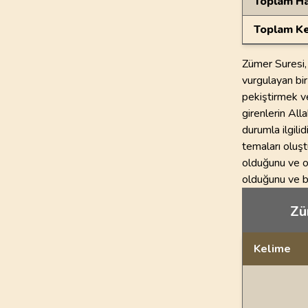
Toplam Ha
Toplam Ke
Zümer Suresi, 
vurgulayan bir
pekiştirmek v
girenlerin All
durumla ilgili
temaları oluşt
olduğunu ve o
olduğunu ve bu
Züm
Kelime
Dil bilgisi açı