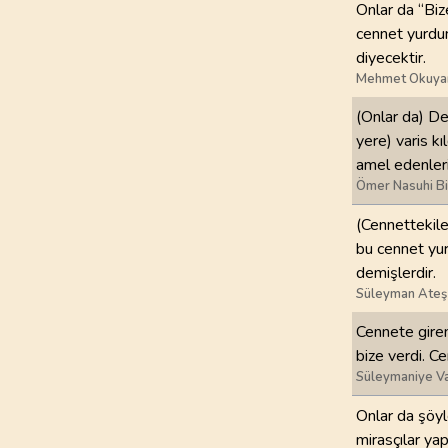
Onlar da “Biz
cennet yurdun
97
.
Kadir Suresi
diyecektir.
5
AYET
Mehmet Okuya
101
.
Karia Suresi
(Onlar da) Ded
11
AYET
yere) varis kı
amel edenleri
105
.
Fil Suresi
Ömer Nasuhi B
5
AYET
(Cennettekile
bu cennet yurd
109
.
Kafirun Suresi
demişlerdir.
6
AYET
Süleyman Ateş
113
.
Felak Suresi
Cennete giren
5
AYET
bize verdi. Ce
Süleymaniye Va
Onlar da şöyl
mirasçılar ya