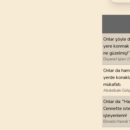
69
.
Hakka Suresi
52
AYET
73
.
Muzzemmil Sures
20
AYET
Onlar şöyle d
77
.
Murselat Suresi
yere konmak ü
50
AYET
ne güzelmiş!”
Diyanet İşleri (
81
.
Tekvir Suresi
29
AYET
Onlar da hamd
yerde konakla
85
.
Buruc Suresi
mükafatı.
22
AYET
Abdulbaki Gölp
Onlar da: "Ham
89
.
Fecr Suresi
30
AYET
Cennette iste
işleyenlerin!
Elmalılı Hamdi 
93
.
Duha Suresi
11
AYET