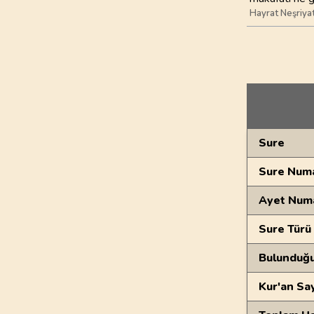
Hayrat Neşriya
Genel Bilgiler
Sure
Sure Numa
Ayet Num
Sure Türü
Bulunduğ
Kur'an Sa