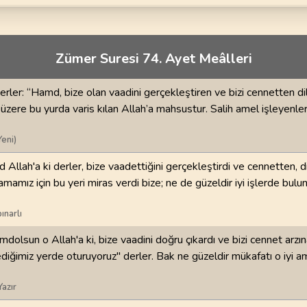
70
.
Mearic Suresi
71
.
Nuh Suresi
44
AYET
28
AYET
i
74
.
Muddessir Suresi
75
.
Kiyamet Suresi
Zümer Suresi 74. Ayet Meâlleri
56
AYET
40
AYET
erler: “Hamd, bize olan vaadini gerçekleştiren ve bizi cennetten di
78
.
Nebe Suresi
79
.
Naziat Suresi
zere bu yurda varis kılan Allah’a mahsustur. Salih amel işleyenler
40
AYET
46
AYET
Yeni)
82
.
Infitar Suresi
83
.
Mutaffifin Suresi
19
AYET
36
AYET
 Allah'a ki derler, bize vaadettiğini gerçekleştirdi ve cennetten, d
mamız için bu yeri miras verdi bize; ne de güzeldir iyi işlerde bulun
86
.
Tarik Suresi
87
.
Ala Suresi
17
AYET
19
AYET
ınarlı
dolsun o Allah'a ki, bize vaadini doğru çıkardı ve bizi cennet arzına 
90
.
Beled Suresi
91
.
Şems Suresi
20
AYET
15
AYET
diğimiz yerde oturuyoruz" derler. Bak ne güzeldir mükafatı o iyi a
Yazır
94
.
İnşirah Suresi
95
.
Tin Suresi
8
AYET
8
AYET