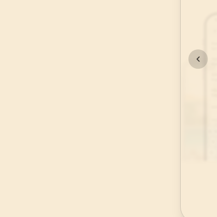
45
.
Casiye Suresi
37
AYET
49
.
Hucurat Suresi
18
AYET
53
.
Necm Suresi
62
AYET
57
.
Hadid Suresi
29
AYET
61
.
Saff Suresi
14
AYET
65
.
Talak Suresi
12
AYET