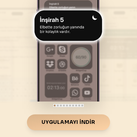
46
.
Ahkaf Suresi
47
.
Muhammed Suresi
35
AYET
38
AYET
50
.
Kaf Suresi
51
.
Zariyat Suresi
45
AYET
60
AYET
54
.
Kamer Suresi
55
.
Rahman Suresi
55
AYET
78
AYET
58
.
Mücadele Suresi
59
.
Hasr Suresi
22
AYET
24
AYET
62
.
Cuma Suresi
63
.
Munafikune Suresi
11
AYET
11
AYET
66
.
Tahrim Suresi
67
.
Mulk Suresi
UYGULAMAYI İNDIR
12
AYET
30
AYET