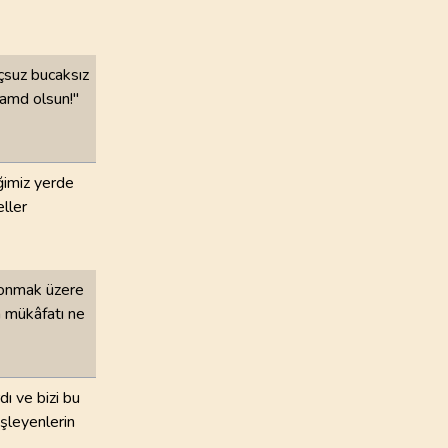
uçsuz bucaksız
hamd olsun!"
ğimiz yerde
ller
 konmak üzere
n mükâfatı ne
dı ve bizi bu
işleyenlerin