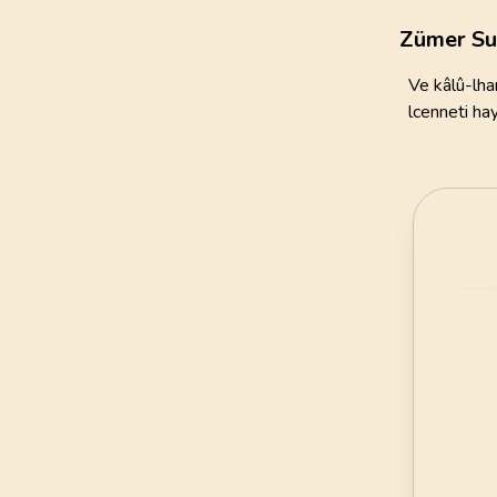
111
AYET
Zümer Su
21
.
Enbiya Suresi
Ve kâlû-lha
112
AYET
lcenneti hay
25
.
Furkan Suresi
77
AYET
29
.
Ankebut Suresi
69
AYET
33
.
Ahzab Suresi
73
AYET
37
.
Saffat Suresi
182
AYET
41
.
Fussilet Suresi
54
AYET