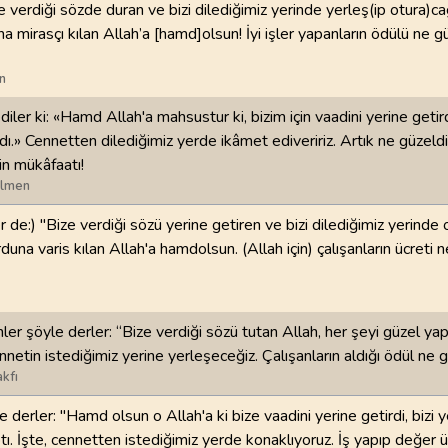
e verdiği sözde duran ve bizi dilediğimiz yerinde yerleş(ip otura)c
a mirasçı kılan Allah’a [hamd]olsun! İyi işler yapanların ödülü ne g
98
.
Beyyine Suresi
99
.
Zilzal Suresi
8
AYET
8
AYET
n
102
.
Tekasur Suresi
103
.
Asr Suresi
iler ki: «Hamd Allah'a mahsustur ki, bizim için vaadini yerine getird
8
AYET
3
AYET
ldı.» Cennetten dilediğimiz yerde ikâmet ediveririz. Artık ne güzeldi
n mükâfaatı!
106
.
Kureyş Suresi
107
.
Maun Suresi
ilmen
4
AYET
7
AYET
r de:) "Bize verdiği sözü yerine getiren ve bizi dilediğimiz yerinde
una varis kılan Allah'a hamdolsun. (Allah için) çalışanların ücreti n
110
.
Nasr Suresi
111
.
Tebbet Suresi
3
AYET
5
AYET
114
.
Nas Suresi
ler şöyle derler: “Bize verdiği sözü tutan Allah, her şeyi güzel yap
6
AYET
nnetin istediğimiz yerine yerleşeceğiz. Çalışanların aldığı ödül ne 
kfı
e derler: "Hamd olsun o Allah'a ki bize vaadini yerine getirdi, bizi
ptı. İşte, cennetten istediğimiz yerde konaklıyoruz. İş yapıp değer 