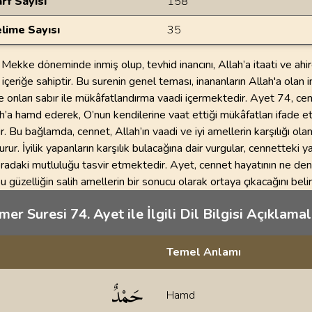
rf Sayısı
158
lime Sayısı
35
Mekke döneminde inmiş olup, tevhid inancını, Allah’a itaati ve ahire
 içeriğe sahiptir. Bu surenin genel teması, inananların Allah'a olan i
e onları sabır ile mükâfatlandırma vaadi içermektedir. Ayet 74, ce
ah’a hamd ederek, O’nun kendilerine vaat ettiği mükâfatları ifade ett
dir. Bu bağlamda, cennet, Allah’ın vaadi ve iyi amellerin karşılığı ol
urur. İyilik yapanların karşılık bulacağına dair vurgular, cennetteki 
radaki mutluluğu tasvir etmektedir. Ayet, cennet hayatının ne denl
 güzelliğin salih amellerin bir sonucu olarak ortaya çıkacağını belirt
er Suresi 74. Ayet ile İlgili Dil Bilgisi Açıklamal
Temel Anlamı
klamaları
حَمْدٌ
Hamd