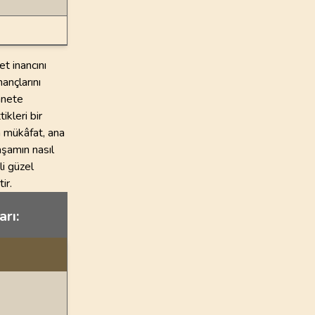
t inancını
nançlarını
nnete
ikleri bir
an mükâfat, ana
yaşamın nasıl
i güzel
ir.
arı: