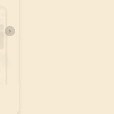
48
.
Fetih Suresi
29
AYET
52
.
Tur Suresi
49
AYET
56
.
Vakia Suresi
96
AYET
60
.
Mumtehine Suresi
13
AYET
64
.
Tegabun Suresi
18
AYET
68
.
Kalem Suresi
52
AYET