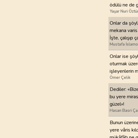
ödülü ne de g
Yaşar Nuri Öztü
Onlar da şöyl
mekana varis 
İşte, çalışıp
Mustafa İslamo
Onlar ise şöy
oturmak üzere
işleyenlerin 
Ömer Çelik
Dediler: «Biz
bu yere miras
güzel»!
Hasan Basri Ça
Bunun üzerine
yere vâris kıl
mükâfâtı ne g