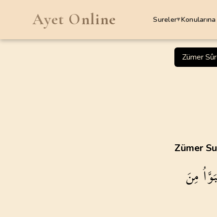
Ayet Online
Sureler
Konularına
▾
SURELER
Zümer Sûr
1
.
Fatiha Suresi
7
AYET
5
.
Maide Suresi
120
AYET
9
.
Tevbe Suresi
Zümer Sur
129
AYET
َوَّاُ
مِنَ
13
.
Rad Suresi
43
AYET
17
.
Isra Suresi