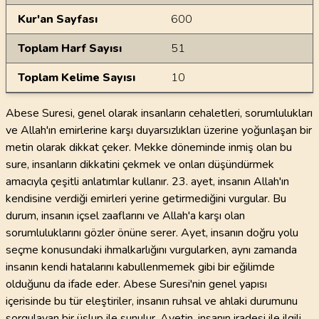
Kur'an Sayfası
600
Toplam Harf Sayısı
51
Toplam Kelime Sayısı
10
Abese Suresi, genel olarak insanların cehaletleri, sorumlulukları
ve Allah'ın emirlerine karşı duyarsızlıkları üzerine yoğunlaşan bir
metin olarak dikkat çeker. Mekke döneminde inmiş olan bu
sure, insanların dikkatini çekmek ve onları düşündürmek
amacıyla çeşitli anlatımlar kullanır. 23. ayet, insanın Allah'ın
kendisine verdiği emirleri yerine getirmediğini vurgular. Bu
durum, insanın içsel zaaflarını ve Allah'a karşı olan
sorumluluklarını gözler önüne serer. Ayet, insanın doğru yolu
seçme konusundaki ihmalkarlığını vurgularken, aynı zamanda
insanın kendi hatalarını kabullenmemek gibi bir eğilimde
olduğunu da ifade eder. Abese Suresi'nin genel yapısı
içerisinde bu tür eleştiriler, insanın ruhsal ve ahlaki durumunu
sorgulayan bir üslup ile sunulur. Ayetin, insanın iradesi ile ilgili