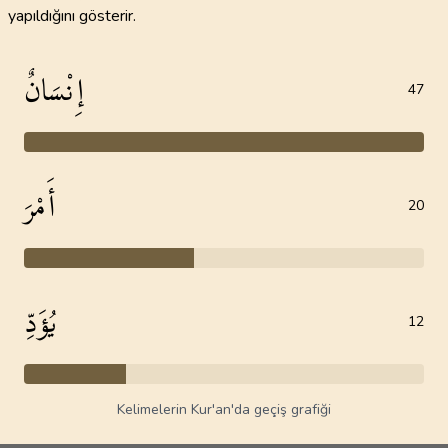
yapıldığını gösterir.
إِنْسَانٌ
47
أَمْرَ
20
يُؤَدِّ
12
Kelimelerin Kur'an'da geçiş grafiği