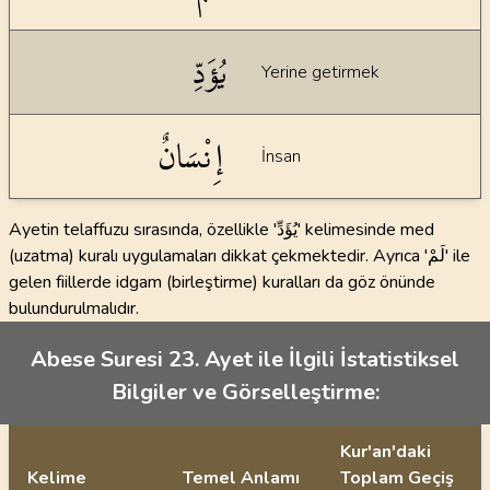
يُؤَدِّ
Yerine getirmek
إِنْسَانٌ
İnsan
Ayetin telaffuzu sırasında, özellikle 'يُؤَدِّ' kelimesinde med
(uzatma) kuralı uygulamaları dikkat çekmektedir. Ayrıca 'لَمْ' ile
gelen fiillerde idgam (birleştirme) kuralları da göz önünde
bulundurulmalıdır.
Abese Suresi 23. Ayet ile İlgili İstatistiksel
Bilgiler ve Görselleştirme:
Kur'an'daki
Kelime
Temel Anlamı
Toplam Geçiş