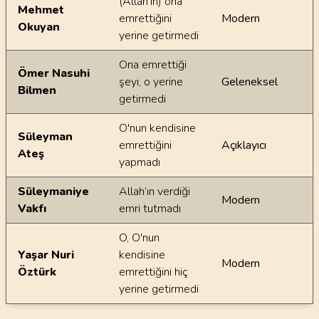
(Allah’ın) ona
Mehmet
emrettiğini
Modern
Okuyan
yerine getirmedi
Ona emrettiği
Ömer Nasuhi
şeyi, o yerine
Geleneksel
Bilmen
getirmedi
O'nun kendisine
Süleyman
emrettiğini
Açıklayıcı
Ateş
yapmadı
Süleymaniye
Allah’ın verdiği
Modern
Vakfı
emri tutmadı
O, O'nun
Yaşar Nuri
kendisine
Modern
Öztürk
emrettiğini hiç
yerine getirmedi