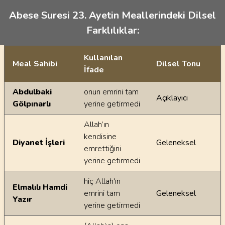
Abese Suresi 23. Ayetin Meallerindeki Dilsel
Farklılıklar:
Kullanılan
Meal Sahibi
Dilsel Tonu
İfade
Ayetin meallerindeki dilsel farklılıklar
Abdulbaki
onun emrini tam
Açıklayıcı
Gölpınarlı
yerine getirmedi
Allah’ın
kendisine
Diyanet İşleri
Geleneksel
emrettiğini
yerine getirmedi
hiç Allah'ın
Elmalılı Hamdi
emrini tam
Geleneksel
Yazır
yerine getirmedi