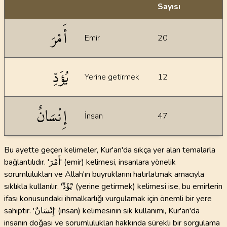
Sayısı
İstatiksel bilgiler
أَمْرَ
Emir
20
يُؤَدِّ
Yerine getirmek
12
إِنْسَانٌ
İnsan
47
Bu ayette geçen kelimeler, Kur'an'da sıkça yer alan temalarla
bağlantılıdır. 'أَمْرَ' (emir) kelimesi, insanlara yönelik
sorumlulukları ve Allah'ın buyruklarını hatırlatmak amacıyla
sıklıkla kullanılır. 'يُؤَدِّ' (yerine getirmek) kelimesi ise, bu emirlerin
ifası konusundaki ihmalkarlığı vurgulamak için önemli bir yere
sahiptir. 'إِنْسَانٌ' (insan) kelimesinin sık kullanımı, Kur'an'da
insanın doğası ve sorumlulukları hakkında sürekli bir sorgulama