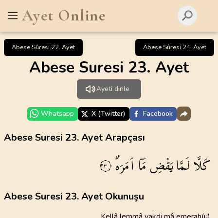
Ayet Online
Abese Sûresi 22. Ayet
Abese Sûresi 24. Ayet
Abese Suresi 23. Ayet
Ayeti dinle
Whatsapp
X (Twitter)
Facebook
Abese Suresi 23. Ayet Arapçası
كَلَّا
لَمَّا
يَقْضِ
مَٓا
اَمَرَهُۜ
٢٣
Abese Suresi 23. Ayet Okunuşu
Kellâ lemmâ yakdi mâ emerah(u)