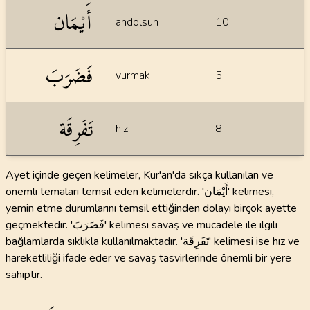
İstatiksel bilgiler
أَيْمَان
andolsun
10
فَضَرَبَ
vurmak
5
تَفَرِقَة
hız
8
Ayet içinde geçen kelimeler, Kur'an'da sıkça kullanılan ve
önemli temaları temsil eden kelimelerdir. 'أَيْمَان' kelimesi,
yemin etme durumlarını temsil ettiğinden dolayı birçok ayette
geçmektedir. 'فَضَرَبَ' kelimesi savaş ve mücadele ile ilgili
bağlamlarda sıklıkla kullanılmaktadır. 'تَفَرِقَة' kelimesi ise hız ve
hareketliliği ifade eder ve savaş tasvirlerinde önemli bir yere
sahiptir.