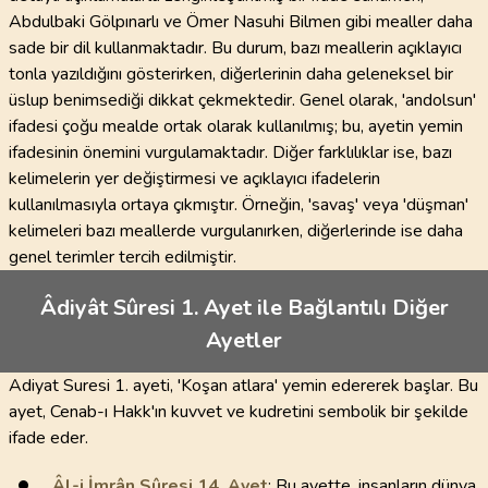
Abdulbaki Gölpınarlı ve Ömer Nasuhi Bilmen gibi mealler daha
sade bir dil kullanmaktadır. Bu durum, bazı meallerin açıklayıcı
tonla yazıldığını gösterirken, diğerlerinin daha geleneksel bir
üslup benimsediği dikkat çekmektedir. Genel olarak, 'andolsun'
ifadesi çoğu mealde ortak olarak kullanılmış; bu, ayetin yemin
ifadesinin önemini vurgulamaktadır. Diğer farklılıklar ise, bazı
kelimelerin yer değiştirmesi ve açıklayıcı ifadelerin
kullanılmasıyla ortaya çıkmıştır. Örneğin, 'savaş' veya 'düşman'
kelimeleri bazı meallerde vurgulanırken, diğerlerinde ise daha
genel terimler tercih edilmiştir.
Âdiyât Sûresi 1. Ayet ile Bağlantılı Diğer
Ayetler
Adiyat Suresi 1. ayeti, 'Koşan atlara' yemin edererek başlar. Bu
ayet, Cenab-ı Hakk'ın kuvvet ve kudretini sembolik bir şekilde
ifade eder.
Âl-i İmrân Sûresi
14
. Ayet
: Bu ayette, insanların dünya