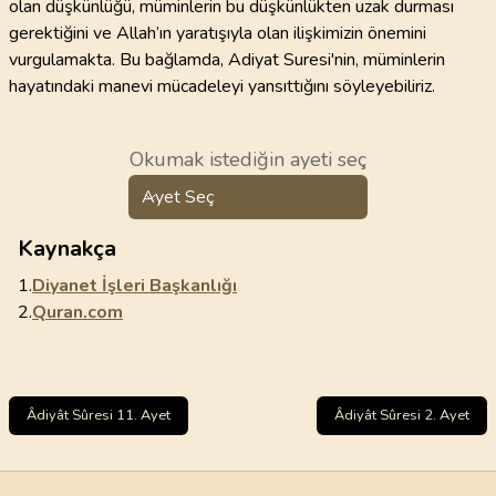
olan düşkünlüğü, müminlerin bu düşkünlükten uzak durması
gerektiğini ve Allah’ın yaratışıyla olan ilişkimizin önemini
vurgulamakta. Bu bağlamda, Adiyat Suresi'nin, müminlerin
hayatındaki manevi mücadeleyi yansıttığını söyleyebiliriz.
Okumak istediğin ayeti seç
Ayet Seç
Kaynakça
1.
Diyanet İşleri Başkanlığı
2.
Quran.com
Âdiyât Sûresi 11. Ayet
Âdiyât Sûresi 2. Ayet