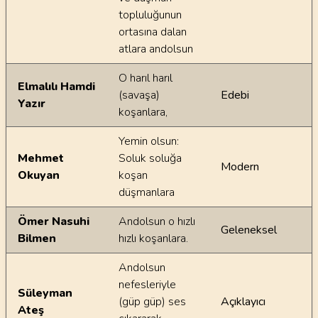
topluluğunun
ortasına dalan
atlara andolsun
O harıl harıl
Elmalılı Hamdi
(savaşa)
Edebi
Yazır
koşanlara,
Yemin olsun:
Mehmet
Soluk soluğa
Modern
Okuyan
koşan
düşmanlara
Ömer Nasuhi
Andolsun o hızlı
Geleneksel
Bilmen
hızlı koşanlara.
Andolsun
nefesleriyle
Süleyman
(güp güp) ses
Açıklayıcı
Ateş