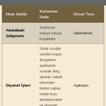
Kullanılan
Meal Sahibi
Dilsel Tonu
İfade
Ayetin meallerindeki dilsel farklılıklar
Andolsun
Abdulbaki
soluya soluya
Geleneksel
Gölpınarlı
koşanlara.
Soluk soluğa
süratle koşan,
(koşarken
ayaklarını)
vurarak ateş
çıkaran, sabah
erkenden
Diyanet İşleri
Açıklayıcı
baskın yapan,
orada tozu
dumana katan
ve düşman