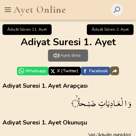
Ayet Online
Âdiyât Sûresi 11. Ayet
Âdiyât Sûresi 2. Ayet
Adiyat Suresi 1. Ayet
Ayeti dinle
Whatsapp
X (Twitter)
Facebook
Adiyat Suresi 1. Ayet Arapçası
وَالْعَـادِيَاتِ
ضَبْـحاًۙ
١
Adiyat Suresi 1. Ayet Okunuşu
Vel-’âdiyâti dabhâ(n)