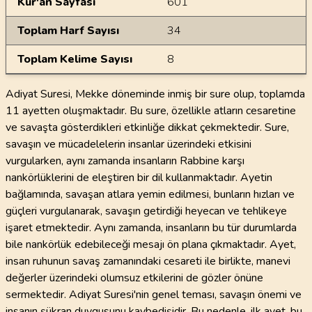
Kur'an Sayfası
601
Toplam Harf Sayısı
34
Toplam Kelime Sayısı
8
Adiyat Suresi, Mekke döneminde inmiş bir sure olup, toplamda
11 ayetten oluşmaktadır. Bu sure, özellikle atların cesaretine
ve savaşta gösterdikleri etkinliğe dikkat çekmektedir. Sure,
savaşın ve mücadelelerin insanlar üzerindeki etkisini
vurgularken, aynı zamanda insanların Rabbine karşı
nankörlüklerini de eleştiren bir dil kullanmaktadır. Ayetin
bağlamında, savaşan atlara yemin edilmesi, bunların hızları ve
güçleri vurgulanarak, savaşın getirdiği heyecan ve tehlikeye
işaret etmektedir. Aynı zamanda, insanların bu tür durumlarda
bile nankörlük edebileceği mesajı ön plana çıkmaktadır. Ayet,
insan ruhunun savaş zamanındaki cesareti ile birlikte, manevi
değerler üzerindeki olumsuz etkilerini de gözler önüne
sermektedir. Adiyat Suresi'nin genel teması, savaşın önemi ve
insanın şükran duygusunu kaybedişidir. Bu nedenle, ilk ayet, bu