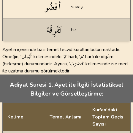
أَفَضُو
savaş
تَفَرِقَة
hız
Ayetin içerisinde bazı temel tecvid kuralları bulunmaktadır.
Örneğin, 'أَيْمَان' kelimesindeki 'مَ' harfi, 'م' harfi ile idgâm
(birleşme) durumundadır. Ayrıca, 'فَضَرَبَ' kelimesinde ise med
ile uzatma durumu görülmektedir.
Adiyat Suresi 1. Ayet ile İlgili İstatistiksel
Bilgiler ve Görselleştirme:
Kur'an'daki
Kelime
Temel Anlamı
Toplam Geçiş
Sayısı