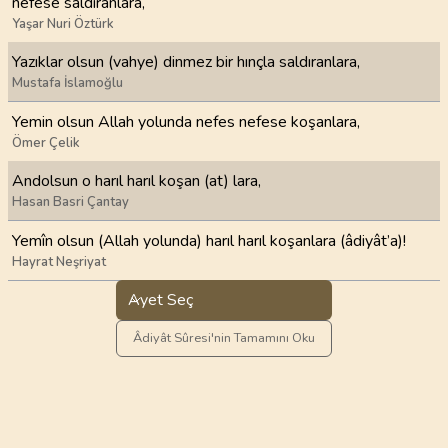
nefese saldıranlara,
Yaşar Nuri Öztürk
Yazıklar olsun (vahye) dinmez bir hınçla saldıranlara,
Mustafa İslamoğlu
Yemin olsun Allah yolunda nefes nefese koşanlara,
Ömer Çelik
Andolsun o harıl harıl koşan (at) lara,
Hasan Basri Çantay
Yemîn olsun (Allah yolunda) harıl harıl koşanlara (âdiyât’a)!
Hayrat Neşriyat
Ayet Seç
Âdiyât Sûresi'nin Tamamını Oku