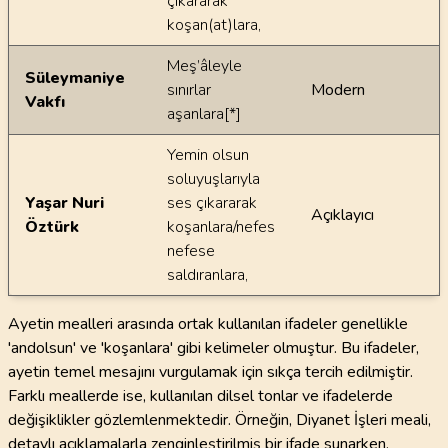
çıkararak
koşan(at)lara,
Meş’âleyle
Süleymaniye
sınırlar
Modern
Vakfı
aşanlara[*]
Yemin olsun
soluyuşlarıyla
Yaşar Nuri
ses çıkararak
Açıklayıcı
Öztürk
koşanlara/nefes
nefese
saldıranlara,
Ayetin mealleri arasında ortak kullanılan ifadeler genellikle
'andolsun' ve 'koşanlara' gibi kelimeler olmuştur. Bu ifadeler,
ayetin temel mesajını vurgulamak için sıkça tercih edilmiştir.
Farklı meallerde ise, kullanılan dilsel tonlar ve ifadelerde
değişiklikler gözlemlenmektedir. Örneğin, Diyanet İşleri meali,
detaylı açıklamalarla zenginleştirilmiş bir ifade sunarken,