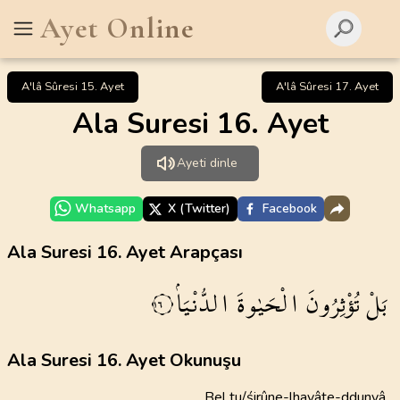
Ayet Online
A'lâ Sûresi 15. Ayet
A'lâ Sûresi 17. Ayet
Ala Suresi 16. Ayet
Ayeti dinle
Whatsapp
X (Twitter)
Facebook
Ala Suresi 16. Ayet Arapçası
بَلْ
تُؤْثِرُونَ
الْحَيٰوةَ
الدُّنْيَاۘ
١٦
Ala Suresi 16. Ayet Okunuşu
Bel tu/śirûne-lhayâte-ddunyâ