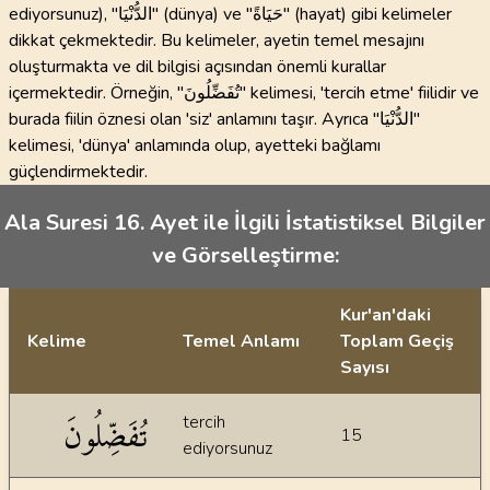
ediyorsunuz), "الدُّنْيَا" (dünya) ve "حَيَاةً" (hayat) gibi kelimeler
dikkat çekmektedir. Bu kelimeler, ayetin temel mesajını
oluşturmakta ve dil bilgisi açısından önemli kurallar
içermektedir. Örneğin, "تُفَضِّلُونَ" kelimesi, 'tercih etme' fiilidir ve
burada fiilin öznesi olan 'siz' anlamını taşır. Ayrıca "الدُّنْيَا"
kelimesi, 'dünya' anlamında olup, ayetteki bağlamı
güçlendirmektedir.
Ala Suresi 16. Ayet ile İlgili İstatistiksel Bilgiler
ve Görselleştirme:
Kur'an'daki
Kelime
Temel Anlamı
Toplam Geçiş
Sayısı
İstatiksel bilgiler
تُفَضِّلُونَ
tercih
15
ediyorsunuz