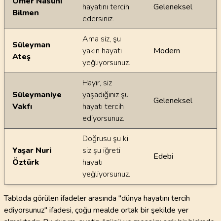
Ömer Nasuhi
hayatını tercih
Geleneksel
Bilmen
edersiniz.
Ama siz, şu
Süleyman
yakın hayatı
Modern
Ateş
yeğliyorsunuz.
Hayır, siz
Süleymaniye
yaşadığınız şu
Geleneksel
Vakfı
hayatı tercih
ediyorsunuz.
Doğrusu şu ki,
Yaşar Nuri
siz şu iğreti
Edebi
Öztürk
hayatı
yeğliyorsunuz.
Tabloda görülen ifadeler arasında "dünya hayatını tercih
ediyorsunuz" ifadesi, çoğu mealde ortak bir şekilde yer