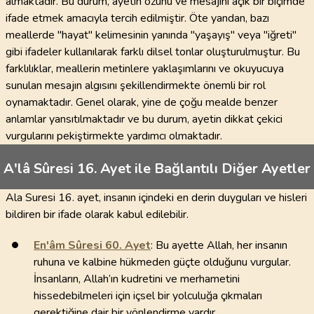
almaktadır. Bu durum, ayetin özünü ve mesajını açık bir biçimde
ifade etmek amacıyla tercih edilmiştir. Öte yandan, bazı
meallerde "hayat" kelimesinin yanında "yaşayış" veya "iğreti"
gibi ifadeler kullanılarak farklı dilsel tonlar oluşturulmuştur. Bu
farklılıklar, meallerin metinlere yaklaşımlarını ve okuyucuya
sunulan mesajın algısını şekillendirmekte önemli bir rol
oynamaktadır. Genel olarak, yine de çoğu mealde benzer
anlamlar yansıtılmaktadır ve bu durum, ayetin dikkat çekici
vurgularını pekiştirmekte yardımcı olmaktadır.
A'lâ Sûresi 16. Ayet ile Bağlantılı Diğer Ayetler
Ala Suresi 16. ayet, insanın içindeki en derin duyguları ve hisleri
bildiren bir ifade olarak kabul edilebilir.
En'âm Sûresi
60
. Ayet
: Bu ayette Allah, her insanın
ruhuna ve kalbine hükmeden güçte olduğunu vurgular.
İnsanların, Allah’ın kudretini ve merhametini
hissedebilmeleri için içsel bir yolculuğa çıkmaları
gerektiğine dair bir yönlendirme vardır.