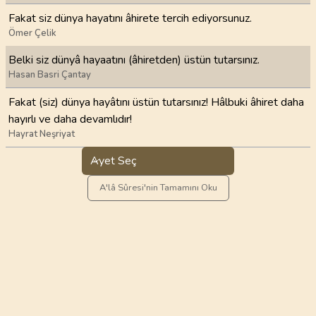
Fakat siz dünya hayatını âhirete tercih ediyorsunuz.
Ömer Çelik
Belki siz dünyâ hayaatını (âhiretden) üstün tutarsınız.
Hasan Basri Çantay
Fakat (siz) dünya hayâtını üstün tutarsınız! Hâlbuki âhiret daha
hayırlı ve daha devamlıdır!
Hayrat Neşriyat
Ayet Seç
A'lâ Sûresi'nin Tamamını Oku