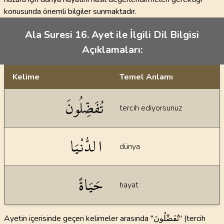
konusunda önemli bilgiler sunmaktadır.
Ala Suresi 16. Ayet ile İlgili Dil Bilgisi
Açıklamaları:
Kelime
Temel Anlamı
Dil bilgisi açıklamaları
تُفَضِّلُونَ
tercih ediyorsunuz
الدُّنْيَا
dünya
حَيَاةً
hayat
Ayetin içerisinde geçen kelimeler arasında "تُفَضِّلُونَ" (tercih