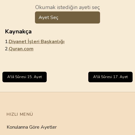
Okumak istediğin ayeti seç
Ayet Seç
Kaynakça
1.
Diyanet İşleri Başkanlığı
2.
Quran.com
A'lâ Sûresi 15. Ayet
A'lâ Sûresi 17. Ayet
HIZLI MENÜ
Konularına Göre Ayetler