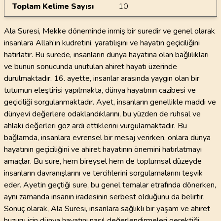
Toplam Kelime Sayısı
10
Ala Suresi, Mekke döneminde inmiş bir suredir ve genel olarak
insanlara Allah’ın kudretini, yaratılışını ve hayatın geçiciliğini
hatırlatır. Bu surede, insanların dünya hayatına olan bağlılıkları
ve bunun sonucunda unutulan ahiret hayatı üzerinde
durulmaktadır. 16. ayette, insanlar arasında yaygın olan bir
tutumun eleştirisi yapılmakta, dünya hayatının cazibesi ve
geçiciliği sorgulanmaktadır. Ayet, insanların genellikle maddi ve
dünyevi değerlere odaklandıklarını, bu yüzden de ruhsal ve
ahlaki değerleri göz ardı ettiklerini vurgulamaktadır. Bu
bağlamda, insanlara evrensel bir mesaj verirken, onlara dünya
hayatının geçiciliğini ve ahiret hayatının önemini hatırlatmayı
amaçlar. Bu sure, hem bireysel hem de toplumsal düzeyde
insanların davranışlarını ve tercihlerini sorgulamalarını teşvik
eder. Ayetin geçtiği sure, bu genel temalar etrafında dönerken,
aynı zamanda insanın iradesinin serbest olduğunu da belirtir.
Sonuç olarak, Ala Suresi, insanlara sağlıklı bir yaşam ve ahiret
huzuru için dünya hayatını nasıl değerlendirmeleri gerektiği