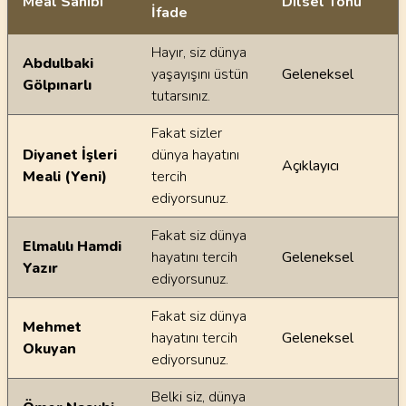
Meal Sahibi
Dilsel Tonu
İfade
Ayetin meallerindeki dilsel farklılıklar
Hayır, siz dünya
Abdulbaki
yaşayışını üstün
Geleneksel
Gölpınarlı
tutarsınız.
Fakat sizler
Diyanet İşleri
dünya hayatını
Açıklayıcı
Meali (Yeni)
tercih
ediyorsunuz.
Fakat siz dünya
Elmalılı Hamdi
hayatını tercih
Geleneksel
Yazır
ediyorsunuz.
Fakat siz dünya
Mehmet
hayatını tercih
Geleneksel
Okuyan
ediyorsunuz.
Belki siz, dünya