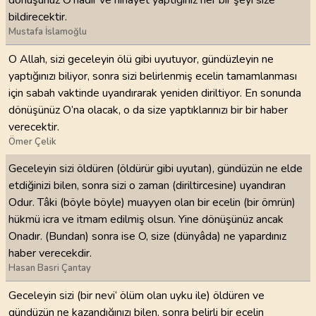
dönüşünüz O'nadır ve nihayet yaptığınız her bir şeyi size
bildirecektir.
Mustafa İslamoğlu
O Allah, sizi geceleyin ölü gibi uyutuyor, gündüzleyin ne
yaptığınızı biliyor, sonra sizi belirlenmiş ecelin tamamlanması
için sabah vaktinde uyandırarak yeniden diriltiyor. En sonunda
dönüşünüz O’na olacak, o da size yaptıklarınızı bir bir haber
verecektir.
Ömer Çelik
Geceleyin sizi öldüren (öldürür gibi uyutan), gündüzün ne elde
etdiğinizi bilen, sonra sizi o zaman (diriltircesine) uyandıran
Odur. Tâki (böyle böyle) muayyen olan bir ecelin (bir ömrün)
hükmü icra ve itmam edilmiş olsun. Yine dönüşünüz ancak
Onadır. (Bundan) sonra ise O, size (dünyâda) ne yapardınız
haber verecekdir.
Hasan Basri Çantay
Geceleyin sizi (bir nevi‘ ölüm olan uyku ile) öldüren ve
gündüzün ne kazandığınızı bilen, sonra belirli bir ecelin