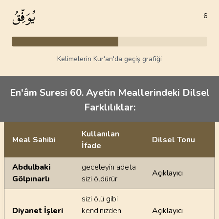
يُوَفِّقُ
6
Kelimelerin Kur'an'da geçiş grafiği
En'âm Suresi 60. Ayetin Meallerindeki Dilsel
Farklılıklar:
Kullanılan
Meal Sahibi
Dilsel Tonu
İfade
Ayetin meallerindeki dilsel farklılıklar
Abdulbaki
geceleyin adeta
Açıklayıcı
Gölpınarlı
sizi öldürür
sizi ölü gibi
Diyanet İşleri
kendinizden
Açıklayıcı