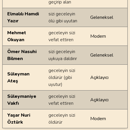
geçirip alan
Elmalılı Hamdi
sizi geceleyin
Geleneksel
Yazır
ölü gibi uyutan
Mehmet
geceleyin sizi
Modern
Okuyan
vefat ettiren
Ömer Nasuhi
sizi geceleyin
Geleneksel
Bilmen
uykuya daldırır
geceleyin sizi
Süleyman
öldürür (gibi
Açıklayıcı
Ateş
uyutur)
Süleymaniye
geceleyin sizi
Açıklayıcı
Vakfı
vefat ettiren
Yaşar Nuri
geceleyin sizi
Modern
Öztürk
öldürür