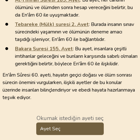
Âl-i İmrân Sûresi
185
. Ayet
: Bu ayet, her canlının
ölümünü ve ölümden sonra hesap vereceğini belirtir, bu
da En'âm 60 ile uyuşmaktadır.
Tebareke (Mülk) suresi
2
. Ayet
: Burada insanın sınav
sürecindeki yaşamının ve ölümünün deneme amacı
taşıdığı işleniyor, En'âm 60 ile bağlantılıdır.
Bakara Suresi
155
. Ayet
: Bu ayet, insanlara çeşitli
imtihanlar geleceğini ve bunların karşısında sabırlı olmaları
gerektiğini belirtir, böylece En'âm 60 ile ilişkilidir.
En'âm Sûresi 60. ayeti, hayatın geçici doğası ve ölüm sonrası
sürecin önemini vurgularken, ilişkili ayetler de bu konular
üzerinde insanları bilinçlendiriyor ve ebedi hayata hazırlanmaya
teşvik ediyor.
Okumak istediğin ayeti seç
Ayet Seç