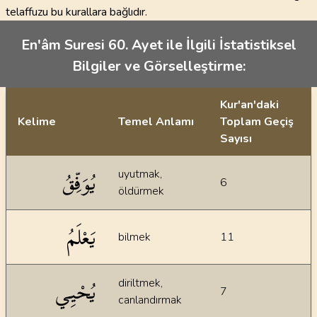
telaffuzu bu kurallara bağlıdır.
En'âm Suresi 60. Ayet ile İlgili İstatistiksel
Bilgiler ve Görselleştirme:
Kur'an'daki
Kelime
Temel Anlamı
Toplam Geçiş
Sayısı
İstatiksel bilgiler
يُوَفِّقُ
uyutmak,
6
öldürmek
يَعْلَمُ
bilmek
11
يُحْيِي
diriltmek,
7
canlandırmak