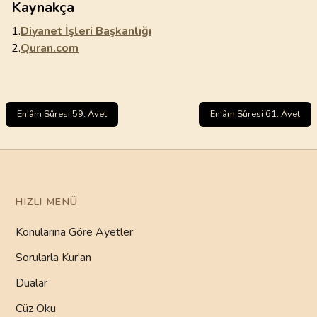
Kaynakça
1.
Diyanet İşleri Başkanlığı
2.
Quran.com
En'âm Sûresi 59. Ayet
En'âm Sûresi 61. Ayet
HIZLI MENÜ
Konularına Göre Ayetler
Sorularla Kur'an
Dualar
Cüz Oku