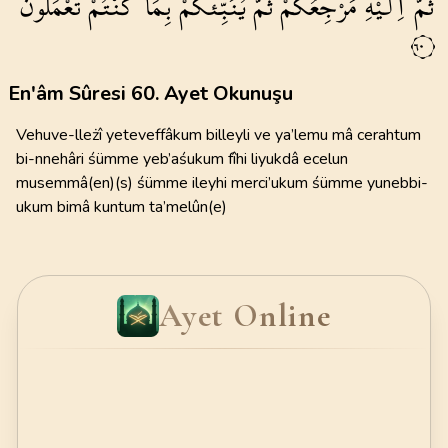
ثُمَّ
اِلَيْهِ
مَرْجِعُكُمْ
ثُمَّ
يُنَبِّئُكُمْ
بِمَا
كُنْتُمْ
تَعْمَلُونَ۟
٦٠
En'âm Sûresi 60. Ayet Okunuşu
Vehuve-lleżî yeteveffâkum billeyli ve ya’lemu mâ cerahtum
bi-nnehâri śümme yeb’aśukum fîhi liyukdâ ecelun
musemmâ(en)(s) śümme ileyhi merci’ukum śümme yunebbi-
ukum bimâ kuntum ta’melûn(e)
Ayet Online