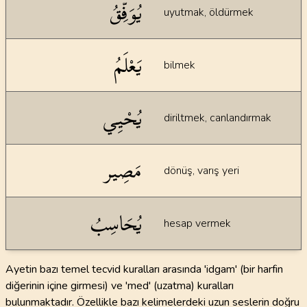
يُوَفِّقُ
uyutmak, öldürmek
يَعْلَمُ
bilmek
يُحْيِي
diriltmek, canlandırmak
مَصِير
dönüş, varış yeri
يُحَاسِبُ
hesap vermek
Ayetin bazı temel tecvid kuralları arasında 'idgam' (bir harfin
diğerinin içine girmesi) ve 'med' (uzatma) kuralları
bulunmaktadır. Özellikle bazı kelimelerdeki uzun seslerin doğru