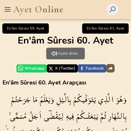
Ayet Online
En'âm Sûresi 59. Ayet
En'âm Sûresi 61. Ayet
En'âm Sûresi 60. Ayet
Ayeti dinle
Whatsapp
X (Twitter)
Facebook
En'âm Sûresi 60. Ayet Arapçası
وَهُوَ
الَّذ۪ي
يَتَوَفّٰيكُمْ
بِالَّيْلِ
وَيَعْلَمُ
مَا
جَرَحْتُمْ
بِالنَّهَارِ
ثُمَّ
يَبْعَثُـكُمْ
ف۪يهِ
لِيُقْضٰٓى
اَجَلٌ
مُسَمًّىۚ