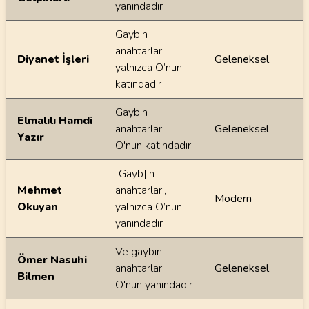
yanındadır
Gaybın
anahtarları
Diyanet İşleri
Geleneksel
yalnızca O’nun
katındadır
Gaybın
Elmalılı Hamdi
anahtarları
Geleneksel
Yazır
O'nun katındadır
[Gayb]ın
Mehmet
anahtarları,
Modern
Okuyan
yalnızca O’nun
yanındadır
Ve gaybın
Ömer Nasuhi
anahtarları
Geleneksel
Bilmen
O'nun yanındadır