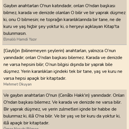
Gaybın anahtarları O'nun katındadır, onları O'ndan başkası
bilmez, karada ve denizde olanları O bilir ve bir yaprak düşmez
ki, onu O bilmesin; ne toprağın karanlıklarında bir tane, ne de
kuru ve yaş hiçbir şey yoktur ki, o herşeyi açıklayan Kitap'ta
bulunmasın.
Elmalılı Hamdi Yazır
[Gayb]ın (bilinemeyen şeylerin) anahtarları, yalnızca O’nun
yanındadır; onları O’ndan başkası bilemez. Karada ve denizde
ne varsa hepsini bilir; O’nun bilgisi dışında bir yaprak bile
düşmez. Yerin karanlıkları içindeki tek bir tane, yaş ve kuru ne
varsa hepsi apaçık bir kitaptadır.
Mehmet Okuyan
Ve gaybın anahtarları O'nun (Cenâbı Hakk'ın) yanındadır. Onları
O'ndan başkası bilemez. Ve karada ve denizde ne varsa bilir.
Bir yaprak düşmez, ve yerin zulmetleri içinde bir habbe de
bulunmaz ki, illâ O'na bilir. Ve bir yaş ve bir kuru da yoktur ki,
illâ apaçık bir kitaptadır.