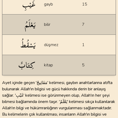
غَيْبِ
gayb
15
يَعْلَمُ
bilir
7
يَسْقُطُ
düşmez
1
كِتَابٌ
kitap
5
Ayet içinde geçen 'مَفَاتِيحُ' kelimesi, gaybın anahtarlarına atıfta
bulunarak Allah'ın bilgisi ve gücü hakkında derin bir anlayış
sağlar. 'غَيْبِ' kelimesi ise görünmeyen olup, Allah'ın her şeyi
bilmesi bağlamında önem taşır. 'يَعْلَمُ' kelimesi sıkça kullanılarak
Allah'ın bilgi ve hükümranlığının vurgulanması sağlanmaktadır.
Bu kelimelerin çok kullanılması, insanların Allah'ın bilgisi ve