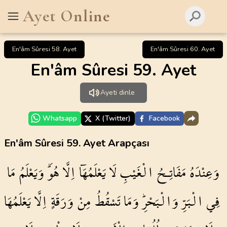
Ayet Online
En'âm Sûresi 58. Ayet
En'âm Sûresi 60. Ayet
En'âm Sûresi 59. Ayet
Ayeti dinle
Whatsapp
X (Twitter)
Facebook
En'âm Sûresi 59. Ayet Arapçası
وَعِنْدَهُ
مَفَاتِـحُ
الْغَيْبِ
لَا
يَعْلَمُهَٓا
اِلَّا
هُوَۜ
وَيَعْلَمُ
مَا
فِي
الْبَرِّ
وَالْبَحْرِۜ
وَمَا
تَسْقُطُ
مِنْ
وَرَقَةٍ
اِلَّا
يَعْلَمُهَا