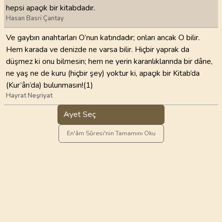
hepsi apaçık bir kitabdadır.
Hasan Basri Çantay
Ve gaybın anahtarları O’nun katındadır; onları ancak O bilir.
Hem karada ve denizde ne varsa bilir. Hiçbir yaprak da
düşmez ki onu bilmesin; hem ne yerin karanlıklarında bir dâne,
ne yaş ne de kuru (hiçbir şey) yoktur ki, apaçık bir Kitab’da
(Kur’ân’da) bulunmasın!(1)
Hayrat Neşriyat
Ayet Seç
En'âm Sûresi'nin Tamamını Oku