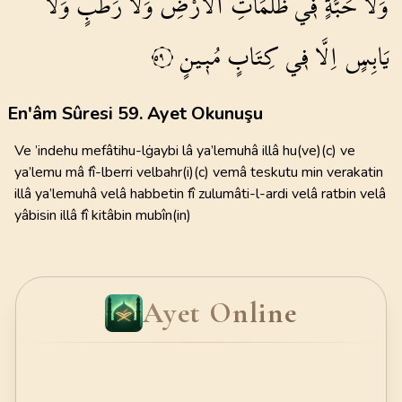
وَلَا
حَبَّةٍ
ف۪ي
ظُلُمَاتِ
الْاَرْضِ
وَلَا
رَطْبٍ
وَلَا
يَابِسٍ
اِلَّا
ف۪ي
كِتَابٍ
مُب۪ينٍ
٥٩
En'âm Sûresi 59. Ayet Okunuşu
Ve ’indehu mefâtihu-lġaybi lâ ya’lemuhâ illâ hu(ve)(c) ve
ya’lemu mâ fî-lberri velbahr(i)(c) vemâ teskutu min verakatin
illâ ya’lemuhâ velâ habbetin fî zulumâti-l-ardi velâ ratbin velâ
yâbisin illâ fî kitâbin mubîn(in)
Ayet Online