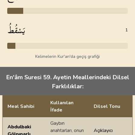
يَسْقُطُ
1
Kelimelerin Kur'an'da geçiş grafiği
En'âm Suresi 59. Ayetin Meallerindeki Dilsel
Farklılıklar:
Kullanılan
Meal Sahibi
Dilsel Tonu
İfade
Ayetin meallerindeki dilsel farklılıklar
Gaybın
Abdulbaki
anahtarları, onun
Açıklayıcı
Gölpınarlı