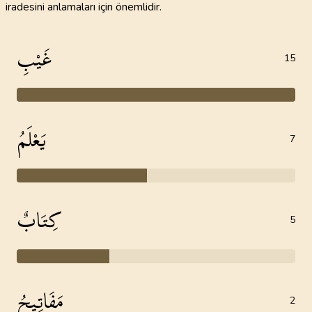
iradesini anlamaları için önemlidir.
غَيْبِ
15
يَعْلَمُ
7
كِتَابٌ
5
مَفَاتِيحُ
2