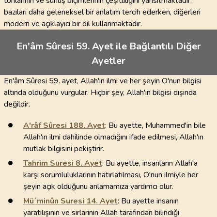
tonlarının ve sunuş biçimlerinin çeşitliliğini yansıtmaktadır;
bazıları daha geleneksel bir anlatım tercih ederken, diğerleri
modern ve açıklayıcı bir dil kullanmaktadır.
En'âm Sûresi 59. Ayet ile Bağlantılı Diğer
Ayetler
En'âm Sûresi 59. ayet, Allah'ın ilmi ve her şeyin O'nun bilgisi
altında olduğunu vurgular. Hiçbir şey, Allah'ın bilgisi dışında
değildir.
A'râf Sûresi
188
. Ayet
: Bu ayette, Muhammed'in bile
Allah'ın ilmi dahilinde olmadığını ifade edilmesi, Allah'ın
mutlak bilgisini pekiştirir.
Tahrim Suresi
8
. Ayet
: Bu ayette, insanların Allah'a
karşı sorumluluklarının hatırlatılması, O'nun ilmiyle her
şeyin açık olduğunu anlamamıza yardımcı olur.
Mü´minûn Suresi
14
. Ayet
: Bu ayette insanın
yaratılışının ve sırlarının Allah tarafından bilindiği