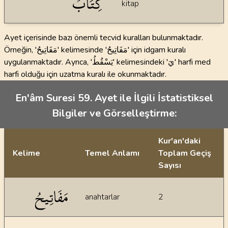
كِتَابٌ
kitap
Ayet içerisinde bazı önemli tecvid kuralları bulunmaktadır.
Örneğin, 'مَفَاتِيحُ' kelimesinde 'مَفَاتِيحُ' için idgam kuralı
uygulanmaktadır. Ayrıca, 'يَسْقُطُ' kelimesindeki 'يَ' harfi med
harfi olduğu için uzatma kuralı ile okunmaktadır.
En'âm Suresi 59. Ayet ile İlgili İstatistiksel
Bilgiler ve Görselleştirme:
Kur'an'daki
Kelime
Temel Anlamı
Toplam Geçiş
Sayısı
İstatiksel bilgiler
مَفَاتِيحُ
anahtarlar
2