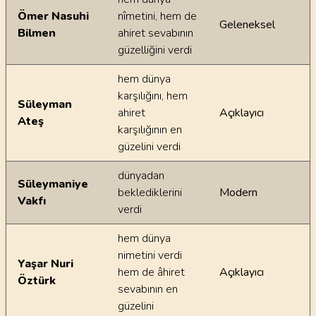
Ömer Nasuhi
nîmetini, hem de
Geleneksel
Bilmen
ahiret sevabının
güzelliğini verdi
hem dünya
karşılığını, hem
Süleyman
ahiret
Açıklayıcı
Ateş
karşılığının en
güzelini verdi
dünyadan
Süleymaniye
beklediklerini
Modern
Vakfı
verdi
hem dünya
nimetini verdi
Yaşar Nuri
hem de âhiret
Açıklayıcı
Öztürk
sevabının en
güzelini