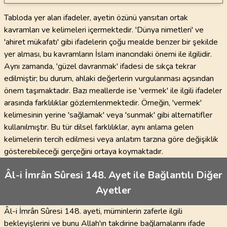
Tabloda yer alan ifadeler, ayetin özünü yansıtan ortak
kavramları ve kelimeleri içermektedir. 'Dünya nimetleri' ve
'ahiret mükafatı' gibi ifadelerin çoğu mealde benzer bir şekilde
yer alması, bu kavramların İslam inancındaki önemi ile ilgilidir.
Aynı zamanda, 'güzel davranmak' ifadesi de sıkça tekrar
edilmiştir; bu durum, ahlaki değerlerin vurgulanması açısından
önem taşımaktadır. Bazı meallerde ise 'vermek' ile ilgili ifadeler
arasında farklılıklar gözlemlenmektedir. Örneğin, 'vermek'
kelimesinin yerine 'sağlamak' veya 'sunmak' gibi alternatifler
kullanılmıştır. Bu tür dilsel farklılıklar, aynı anlama gelen
kelimelerin tercih edilmesi veya anlatım tarzına göre değişiklik
gösterebileceği gerçeğini ortaya koymaktadır.
Âl-i İmrân Sûresi 148. Ayet ile Bağlantılı Diğer
Ayetler
Âl-i İmrân Sûresi 148. ayeti, müminlerin zaferle ilgili
bekleyişlerini ve bunu Allah'ın takdirine bağlamalarını ifade