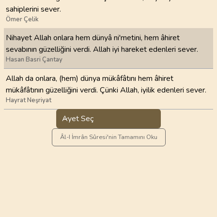
sahiplerini sever.
Ömer Çelik
Nihayet Allah onlara hem dünyâ ni'metini, hem âhiret
sevabının güzelliğini verdi. Allah iyi hareket edenleri sever.
Hasan Basri Çantay
Allah da onlara, (hem) dünya mükâfâtını hem âhiret
mükâfâtının güzelliğini verdi. Çünki Allah, iyilik edenleri sever.
Hayrat Neşriyat
Ayet Seç
Âl-I İmrân Sûresi'nin Tamamını Oku