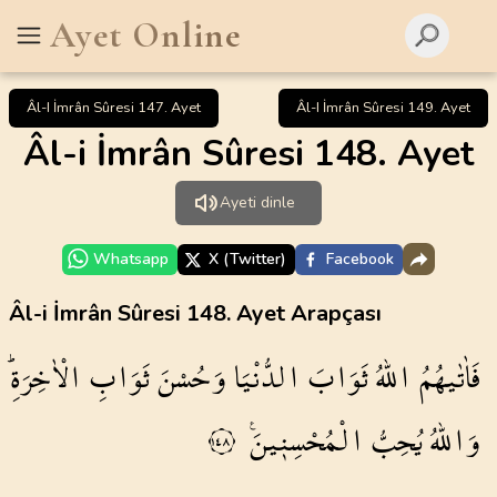
Ayet Online
Âl-I İmrân Sûresi 147. Ayet
Âl-I İmrân Sûresi 149. Ayet
Âl-i İmrân Sûresi 148. Ayet
Ayeti dinle
Whatsapp
X (Twitter)
Facebook
Âl-i İmrân Sûresi 148. Ayet Arapçası
الْاٰخِرَةِۜ
ثَوَابِ
وَحُسْنَ
الدُّنْيَا
ثَوَابَ
اللّٰهُ
فَاٰتٰيهُمُ
الْمُحْسِن۪ينَ۟
يُحِبُّ
وَاللّٰهُ
١٤٨