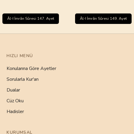
Âl-I İmrân Sûresi 147. Ayet
Âl-I İmrân Sûresi 149. Ayet
HIZLI MENÜ
Konularına Göre Ayetler
Sorularla Kur'an
Dualar
Cüz Oku
Hadisler
KURUMSAL