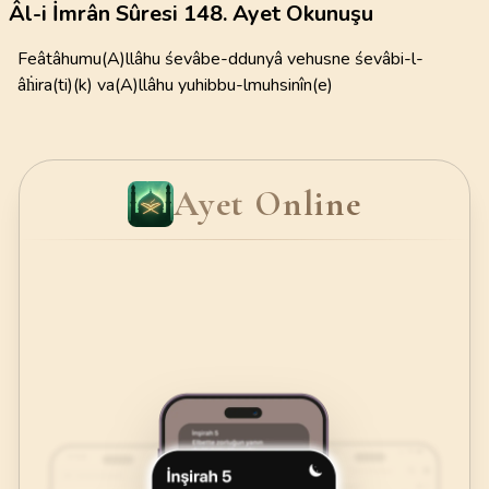
Âl-i İmrân Sûresi 148. Ayet Okunuşu
Feâtâhumu(A)llâhu śevâbe-ddunyâ vehusne śevâbi-l-
âḣira(ti)(k) va(A)llâhu yuhibbu-lmuhsinîn(e)
Ayet Online