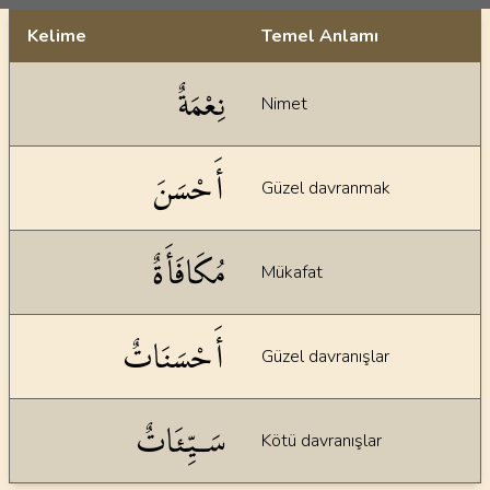
Kelime
Temel Anlamı
Dil bilgisi açıklamaları
نِعْمَةٌ
Nimet
أَحْسَنَ
Güzel davranmak
مُكَافَأَةٌ
Mükafat
أَحْسَنَاتٌ
Güzel davranışlar
سَـيِّئَاتٌ
Kötü davranışlar