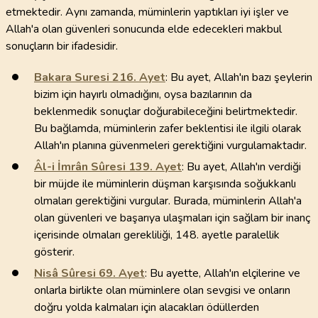
etmektedir. Aynı zamanda, müminlerin yaptıkları iyi işler ve
Allah'a olan güvenleri sonucunda elde edecekleri makbul
sonuçların bir ifadesidir.
Bakara Suresi
216
. Ayet
: Bu ayet, Allah'ın bazı şeylerin
bizim için hayırlı olmadığını, oysa bazılarının da
beklenmedik sonuçlar doğurabileceğini belirtmektedir.
Bu bağlamda, müminlerin zafer beklentisi ile ilgili olarak
Allah'ın planına güvenmeleri gerektiğini vurgulamaktadır.
Âl-i İmrân Sûresi
139
. Ayet
: Bu ayet, Allah'ın verdiği
bir müjde ile müminlerin düşman karşısında soğukkanlı
olmaları gerektiğini vurgular. Burada, müminlerin Allah'a
olan güvenleri ve başarıya ulaşmaları için sağlam bir inanç
içerisinde olmaları gerekliliği, 148. ayetle paralellik
gösterir.
Nisâ Sûresi
69
. Ayet
: Bu ayette, Allah'ın elçilerine ve
onlarla birlikte olan müminlere olan sevgisi ve onların
doğru yolda kalmaları için alacakları ödüllerden