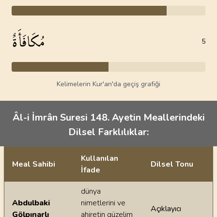
مُكَافَأَةٌ
5
Kelimelerin Kur'an'da geçiş grafiği
Âl-i İmrân Suresi 148. Ayetin Meallerindeki
Dilsel Farklılıklar:
Kullanılan
Meal Sahibi
Dilsel Tonu
İfade
Ayetin meallerindeki dilsel farklılıklar
dünya
Abdulbaki
nimetlerini ve
Açıklayıcı
Gölpınarlı
ahiretin güzelim