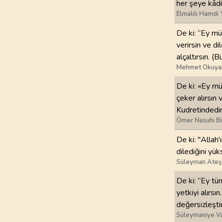
her şeye kâdi
Elmalılı Hamdi 
97
.
Kadir Suresi
5
AYET
De ki: “Ey mü
verirsin ve di
101
.
Karia Suresi
alçaltırsın. (
11
AYET
Mehmet Okuya
De ki: «Ey mü
105
.
Fil Suresi
çeker alırsın v
5
AYET
Kudretindedir
Ömer Nasuhi B
109
.
Kafirun Suresi
6
AYET
De ki: "Allah'
dilediğini yük
113
.
Felak Suresi
Süleyman Ateş
5
AYET
De ki: “Ey tüm
yetkiyi alırsın
değersizleştir
Süleymaniye Va