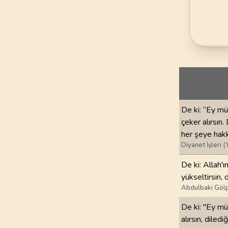
69
.
Hakka Suresi
52
AYET
73
.
Muzzemmil Sures
20
AYET
77
.
Murselat Suresi
50
AYET
81
.
Tekvir Suresi
De ki: “Ey mü
29
AYET
çeker alırsın.
her şeye hakk
85
.
Buruc Suresi
Diyanet İşleri (
22
AYET
De ki: Allah'ı
yükseltirsin, 
89
.
Fecr Suresi
Abdulbaki Gölp
30
AYET
De ki: "Ey mü
93
.
Duha Suresi
alırsın, diled
11
AYET