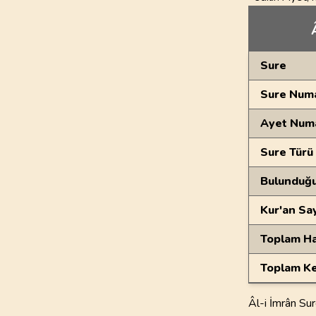
Genel Bilgiler
Sure
Sure Numa
Ayet Num
Sure Türü
Bulunduğ
Kur'an Sa
Toplam Ha
Toplam Ke
Âl-i İmrân Sur