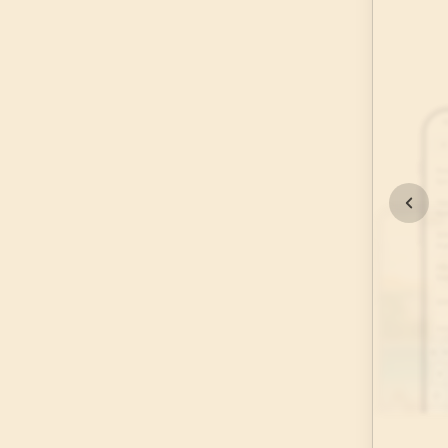
45
.
Casiye Suresi
37
AYET
49
.
Hucurat Suresi
18
AYET
53
.
Necm Suresi
62
AYET
57
.
Hadid Suresi
29
AYET
61
.
Saff Suresi
14
AYET
65
.
Talak Suresi
12
AYET