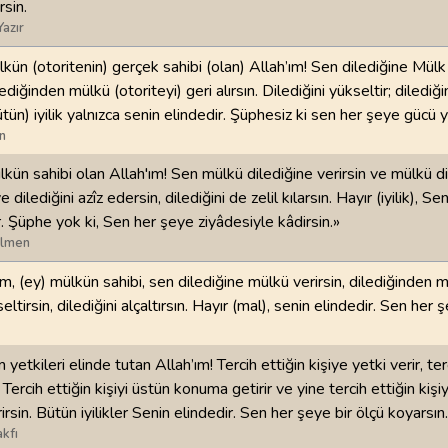
rsin.
Yazır
98
.
Beyyine Suresi
99
.
Zilzal Suresi
8
AYET
8
AYET
lkün (otoritenin) gerçek sahibi (olan) Allah’ım! Sen dilediğine Mülk 
lediğinden mülkü (otoriteyi) geri alırsın. Dilediğini yükseltir; dilediği
102
.
Tekasur Suresi
103
.
Asr Suresi
Bütün) iyilik yalnızca senin elindedir. Şüphesiz ki sen her şeye gücü 
8
AYET
3
AYET
n
lkün sahibi olan Allah'ım! Sen mülkü dilediğine verirsin ve mülkü d
106
.
Kureyş Suresi
107
.
Maun Suresi
e dilediğini azîz edersin, dilediğini de zelil kılarsın. Hayır (iyilik), Se
4
AYET
7
AYET
. Şüphe yok ki, Sen her şeye ziyâdesiyle kâdirsin.»
ilmen
110
.
Nasr Suresi
111
.
Tebbet Suresi
3
AYET
5
AYET
ım, (ey) mülkün sahibi, sen dilediğine mülkü verirsin, dilediğinden mü
seltirsin, dilediğini alçaltırsın. Hayır (mal), senin elindedir. Sen her 
114
.
Nas Suresi
6
AYET
 yetkileri elinde tutan Allah’ım! Tercih ettiğin kişiye yetki verir, te
. Tercih ettiğin kişiyi üstün konuma getirir ve yine tercih ettiğin kişiy
irsin. Bütün iyilikler Senin elindedir. Sen her şeye bir ölçü koyarsın.
kfı