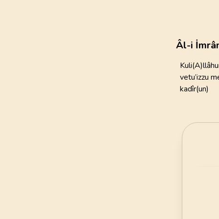
111
AYET
21
.
Enbiya Suresi
112
AYET
Âl-i İmrâ
25
.
Furkan Suresi
Kuli(A)llâh
77
AYET
vetu’izzu me
kadîr(un)
29
.
Ankebut Suresi
69
AYET
33
.
Ahzab Suresi
73
AYET
37
.
Saffat Suresi
182
AYET
41
.
Fussilet Suresi
54
AYET