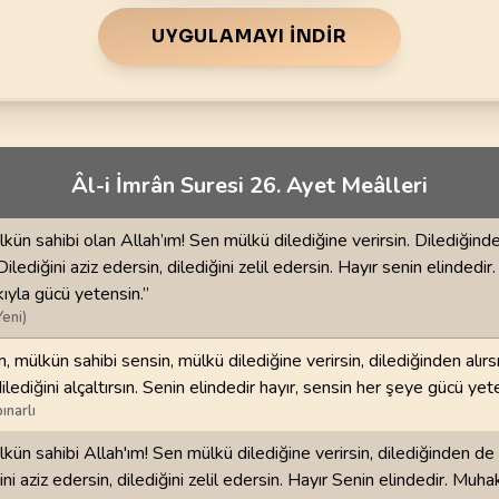
70
.
Mearic Suresi
71
.
Nuh Suresi
44
AYET
28
AYET
UYGULAMAYI İNDIR
i
74
.
Muddessir Suresi
75
.
Kiyamet Suresi
56
AYET
40
AYET
78
.
Nebe Suresi
79
.
Naziat Suresi
Âl-i İmrân Suresi 26. Ayet Meâlleri
40
AYET
46
AYET
82
.
Infitar Suresi
83
.
Mutaffifin Suresi
lkün sahibi olan Allah’ım! Sen mülkü dilediğine verirsin. Dilediğin
19
AYET
36
AYET
 Dilediğini aziz edersin, dilediğini zelil edersin. Hayır senin elindedi
ıyla gücü yetensin.”
86
.
Tarik Suresi
87
.
Ala Suresi
Yeni)
17
AYET
19
AYET
m, mülkün sahibi sensin, mülkü dilediğine verirsin, dilediğinden alırsı
dilediğini alçaltırsın. Senin elindedir hayır, sensin her şeye gücü yet
90
.
Beled Suresi
91
.
Şems Suresi
ınarlı
20
AYET
15
AYET
lkün sahibi Allah'ım! Sen mülkü dilediğine verirsin, dilediğinden d
94
.
İnşirah Suresi
95
.
Tin Suresi
iğini aziz edersin, dilediğini zelil edersin. Hayır Senin elindedir. Muh
8
AYET
8
AYET