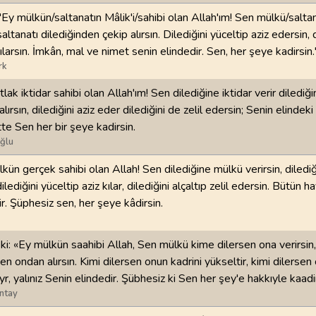
"Ey mülkün/saltanatın Mâlik'i/sahibi olan Allah'ım! Sen mülkü/saltan
saltanatı dilediğinden çekip alırsın. Dilediğini yüceltip aziz edersin, d
 kılarsın. İmkân, mal ve nimet senin elindedir. Sen, her şeye kadirsin.
rk
lak iktidar sahibi olan Allah'ım! Sen dilediğine iktidar verir diledi
 alırsın, dilediğini aziz eder dilediğini de zelil edersin; Senin elinde
tte Sen her bir şeye kadirsin.
ğlu
lkün gerçek sahibi olan Allah! Sen dilediğine mülkü verirsin, diled
dilediğini yüceltip aziz kılar, dilediğini alçaltıp zelil edersin. Bütün ha
ir. Şüphesiz sen, her şeye kâdirsin.
ki: «Ey mülkün saahibi Allah, Sen mülkü kime dilersen ona verirsin
n ondan alırsın. Kimi dilersen onun kadrini yükseltir, kimi dilersen
ayr, yalınız Senin elindedir. Şübhesiz ki Sen her şey'e hakkıyle kaadi
ntay