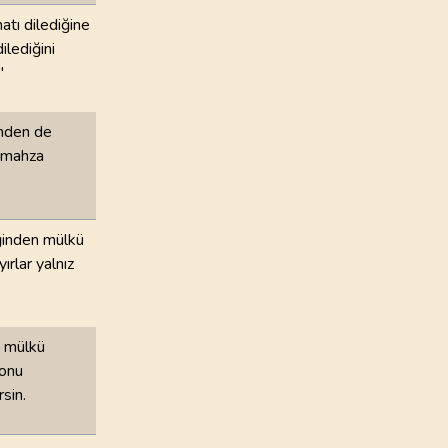
atı dilediğine
ilediğini
"
ğinden de
ki mahza
iğinden mülkü
yırlar yalnız
, mülkü
 onu
rsin.