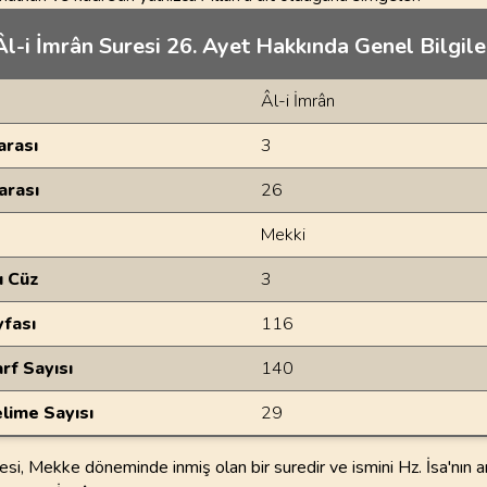
Âl-i İmrân Suresi 26. Ayet Hakkında Genel Bilgile
Âl-i İmrân
rası
3
arası
26
Mekki
u Cüz
3
yfası
116
rf Sayısı
140
lime Sayısı
29
esi, Mekke döneminde inmiş olan bir suredir ve ismini Hz. İsa'nın 