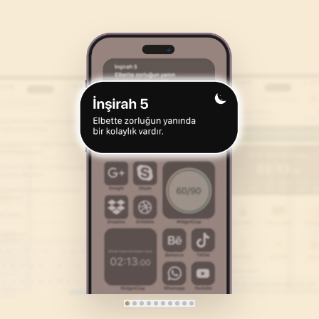
46
.
Ahkaf Suresi
47
.
Muhammed Suresi
35
AYET
38
AYET
50
.
Kaf Suresi
51
.
Zariyat Suresi
45
AYET
60
AYET
54
.
Kamer Suresi
55
.
Rahman Suresi
55
AYET
78
AYET
58
.
Mücadele Suresi
59
.
Hasr Suresi
22
AYET
24
AYET
62
.
Cuma Suresi
63
.
Munafikune Suresi
11
AYET
11
AYET
66
.
Tahrim Suresi
67
.
Mulk Suresi
12
AYET
30
AYET