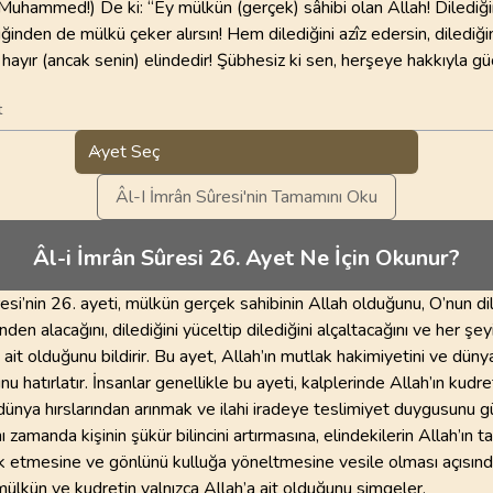
Muhammed!) De ki: “Ey mülkün (gerçek) sâhibi olan Allah! Dilediğ
diğinden de mülkü çeker alırsın! Hem dilediğini azîz edersin, dilediğin
) hayır (ancak senin) elindedir! Şübhesiz ki sen, herşeye hakkıyla gü
t
Ayet Seç
Âl-I İmrân Sûresi'nin Tamamını Oku
Âl-i İmrân Sûresi 26. Ayet Ne İçin Okunur?
esi’nin 26. ayeti, mülkün gerçek sahibinin Allah olduğunu, O’nun d
inden alacağını, dilediğini yüceltip dilediğini alçaltacağını ve her şey
 ait olduğunu bildirir. Bu ayet, Allah’ın mutlak hakimiyetini ve düny
nu hatırlatır. İnsanlar genellikle bu ayeti, kalplerinde Allah’ın kudre
ünya hırslarından arınmak ve ilahi iradeye teslimiyet duygusunu 
ı zamanda kişinin şükür bilincini artırmasına, elindekilerin Allah’ın ta
k etmesine ve gönlünü kulluğa yöneltmesine vesile olması açısınd
 mülkün ve kudretin yalnızca Allah’a ait olduğunu simgeler.