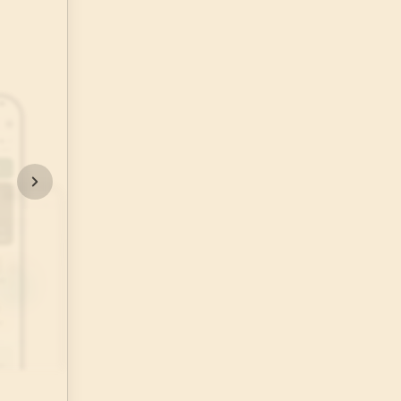
48
.
Fetih Suresi
29
AYET
52
.
Tur Suresi
49
AYET
56
.
Vakia Suresi
96
AYET
60
.
Mumtehine Suresi
13
AYET
64
.
Tegabun Suresi
18
AYET
68
.
Kalem Suresi
52
AYET