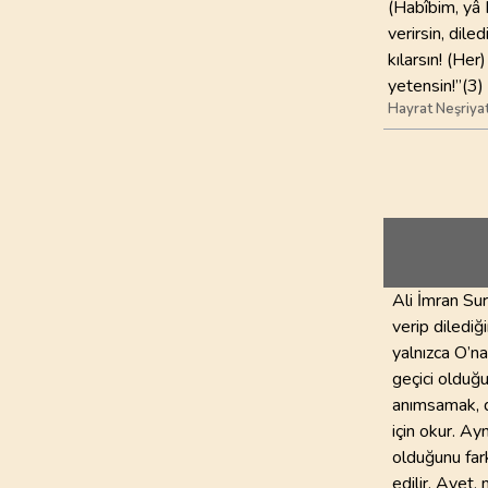
(Habîbim, yâ 
verirsin, dile
kılarsın! (Her
yetensin!”(3)
Hayrat Neşriya
Ali İmran Sur
verip dilediğ
yalnızca O’na
geçici olduğu
anımsamak, d
için okur. Ayn
olduğunu far
edilir. Ayet,