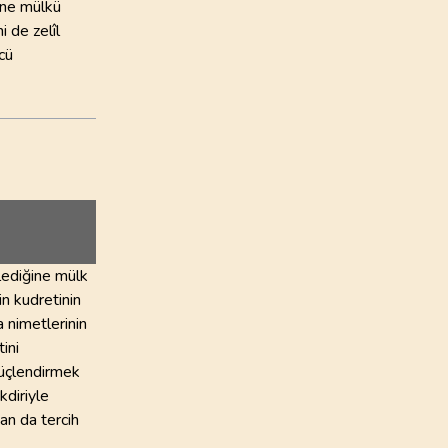
ine mülkü
i de zelîl
cü
ilediğine mülk
in kudretinin
a nimetlerinin
tini
güçlendirmek
kdiriyle
an da tercih