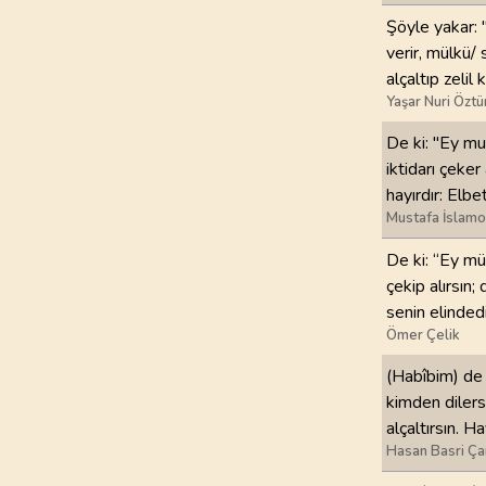
Şöyle yakar: 
verir, mülkü/ 
alçaltıp zelil
Yaşar Nuri Öztü
De ki: "Ey mut
iktidarı çeker
hayırdır: Elbe
Mustafa İslamo
De ki: “Ey mü
çekip alırsın; 
senin elinded
Ömer Çelik
(Habîbim) de 
kimden dilerse
alçaltırsın. H
Hasan Basri Ça