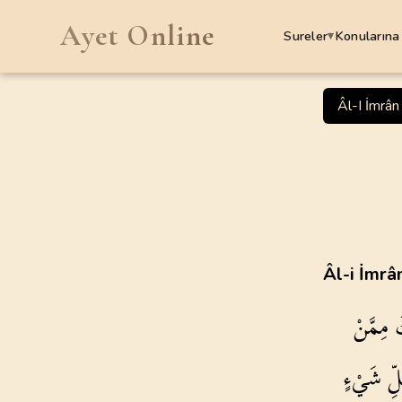
Ayet Online
Sureler
Konularına
▾
SURELER
Âl-I İmrân
1
.
Fatiha Suresi
7
AYET
5
.
Maide Suresi
120
AYET
9
.
Tevbe Suresi
Âl-i İmrâ
129
AYET
َ
مِمَّنْ
13
.
Rad Suresi
43
AYET
ِّ
شَيْءٍ
17
.
Isra Suresi