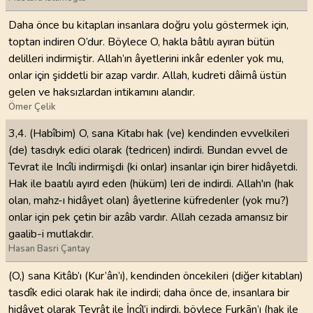
Daha önce bu kitapları insanlara doğru yolu göstermek için,
toptan indiren O’dur. Böylece O, hakla bâtılı ayıran bütün
delilleri indirmiştir. Allah’ın âyetlerini inkâr edenler yok mu,
onlar için şiddetli bir azap vardır. Allah, kudreti dâimâ üstün
gelen ve haksızlardan inti­ka­mını alandır.
Ömer Çelik
3,4. (Habîbim) O, sana Kitabı hak (ve) kendinden evvelkileri
(de) tasdıyk edici olarak (tedricen) indirdi. Bundan evvel de
Tevrat ile Incîli indirmişdi (ki onlar) insanlar için birer hidâyetdi.
Hak ile baatılı ayırd eden (hüküm) leri de indirdi. Allah'ın (hak
olan, mahz-ı hidâyet olan) âyetlerine küfredenler (yok mu?)
onlar için pek çetin bir azâb vardır. Allah cezada amansız bir
gaalib-i mutlakdır.
Hasan Basri Çantay
(O,) sana Kitâb’ı (Kur’ân’ı), kendinden öncekileri (diğer kitabları)
tasdîk edici olarak hak ile indirdi; daha önce de, insanlara bir
hidâyet olarak Tevrât ile İncîl’i indirdi, böylece Furkān’ı (hak ile