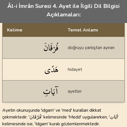
Âl-i İmrân Suresi 4. Ayet ile İlgili Dil Bilgisi
Açıklamaları:
Kelime
Temel Anlamı
Dil bilgisi açıklamaları
فُرْقَانَ
doğruyu yanlıştan ayıran
هَدًى
hidayet
آيَاتِ
ayetler
Ayetin okunuşunda 'idgam' ve 'med' kuralları dikkat
çekmektedir. 'فُرْقَانَ' kelimesinde 'Medd' uygulanırken, 'آيَاتِ'
kelimesinde ise, 'Idgam' kuralı gözlemlenmektedir.