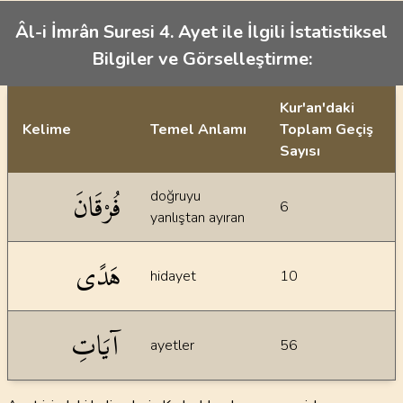
Âl-i İmrân Suresi 4. Ayet ile İlgili İstatistiksel
Bilgiler ve Görselleştirme:
Kur'an'daki
Kelime
Temel Anlamı
Toplam Geçiş
Sayısı
İstatiksel bilgiler
فُرْقَانَ
doğruyu
6
yanlıştan ayıran
هَدًى
hidayet
10
آيَاتِ
ayetler
56