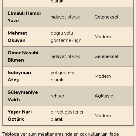
olarak
Elmalılı Hamdi
hidayet olarak
Geleneksel
Yazır
Mehmet
doğru yolu
Modern
Okuyan
göstermek için
Ömer Nasuhi
hidâyet olarak
Geleneksel
Bilmen
Süleyman
yol gösterici
Modern
Ateş
olarak
Süleymaniye
rehberi
Açıklayıcı
Vakfı
Yaşar Nuri
bir yol gösterici
Modern
Öztürk
olarak
Tabloda yer alan mealler arasında en çok kullanılan ifade