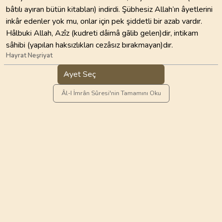
bâtılı ayıran bütün kitabları) indirdi. Şübhesiz Allah’ın âyetlerini
inkâr edenler yok mu, onlar için pek şiddetli bir azab vardır.
Hâlbuki Allah, Azîz (kudreti dâimâ gālib gelen)dir, intikam
sâhibi (yapılan haksızlıkları cezâsız bırakmayan)dır.
Hayrat Neşriyat
Ayet Seç
Âl-I İmrân Sûresi'nin Tamamını Oku