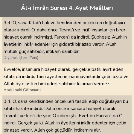
Âl-i İmrân Suresi 4. Ayet Meâlleri
3,4. O, sana Kitab’ı hak ve kendisinden öncekileri doğrulayıcı
olarak indirdi. O, daha önce Tevrat’ı ve İncil’i insanlar için birer
hidayet olarak indirmişti. Furkan’ı da indirdi. Şüphesiz, Allah’ın
âyetlerini inkâr edenler için şiddetli bir azap vardır. Allah,
mutlak güç sahibidir, intikam sahibidir.
Diyanet İşleri (Yeni)
Evvelce, insanlara hidayet olarak, gerçekle batılı ayırt eden
kitabı da indirdi. Tanrı ayetlerine inanmayanlardır çetin azap ve
Allah öyle üstün bir kudret sahibidir ki aman vermez.
Abdulbaki Gölpınarlı
3,4. O, sana kendisinden öncekileri tasdik edip doğrulayan bu
kitabı hak ile indirdi. Daha önce insanlara hidayet olarak
Tevrat'ı ve İncil'i de yine O indirmişti.. Evet bu Furkan'ı da O
indirdi. Gerçek şu ki, Allah'ın âyetlerini inkâr edenler için çetin
bir azap vardır. Allah çok güçlüdür, intikamını alır.