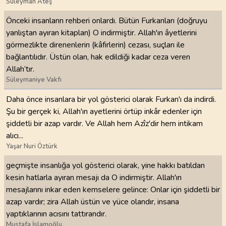
Süleyman Ateş
Önceki insanların rehberi onlardı. Bütün Furkanları (doğruyu
yanlıştan ayıran kitapları) O indirmiştir. Allah'ın âyetlerini
görmezlikte direnenlerin (kâfirlerin) cezası, suçları ile
bağlantılıdır. Üstün olan, hak edildiği kadar ceza veren
Allah’tır.
Süleymaniye Vakfı
Daha önce insanlara bir yol gösterici olarak Furkan'ı da indirdi.
Şu bir gerçek ki, Allah'ın ayetlerini örtüp inkâr edenler için
şiddetli bir azap vardır. Ve Allah hem Azîz'dir hem intikam
alıcı...
Yaşar Nuri Öztürk
geçmişte insanlığa yol gösterici olarak, yine hakkı batıldan
kesin hatlarla ayıran mesajı da O indirmiştir. Allah'ın
mesajlarını inkar eden kemselere gelince: Onlar için şiddetli bir
azap vardır; zira Allah üstün ve yüce olandır, insana
yaptıklarının acısını tattırandır.
Mustafa İslamoğlu