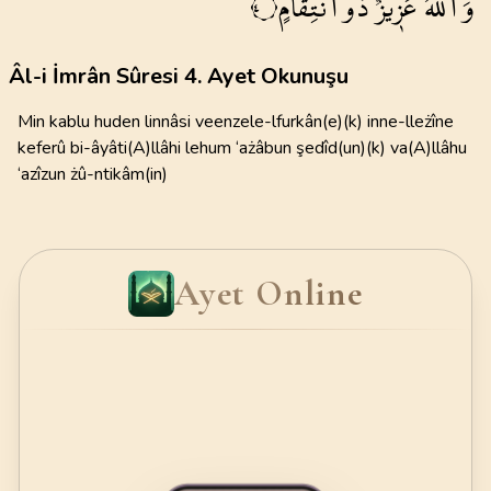
وَاللّٰهُ
عَز۪يزٌ
ذُوانْتِقَامٍ
٤
Âl-i İmrân Sûresi 4. Ayet Okunuşu
Min kablu huden linnâsi veenzele-lfurkân(e)(k) inne-lleżîne
keferû bi-âyâti(A)llâhi lehum ‘ażâbun şedîd(un)(k) va(A)llâhu
‘azîzun żû-ntikâm(in)
Ayet Online