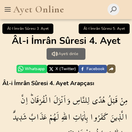
Ayet Online
Âl-I İmrân Sûresi 3. Ayet
Âl-I İmrân Sûresi 5. Ayet
Âl-i İmrân Sûresi 4. Ayet
Ayeti dinle
Whatsapp
X (Twitter)
Facebook
Âl-i İmrân Sûresi 4. Ayet Arapçası
مِنْ
قَبْلُ
هُدًى
لِلنَّاسِ
وَاَنْزَلَ
الْفُرْقَانَۜ
اِنَّ
الَّذ۪ينَ
كَفَرُوا
بِاٰيَاتِ
اللّٰهِ
لَهُمْ
عَذَابٌ
شَد۪يدٌۜ