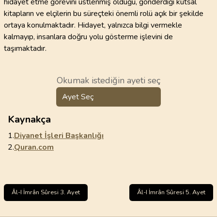
hidayet etme görevini üstlenmiş olduğu, gönderdiği kutsal
kitapların ve elçilerin bu süreçteki önemli rolü açık bir şekilde
ortaya konulmaktadır. Hidayet, yalnızca bilgi vermekle
kalmayıp, insanlara doğru yolu gösterme işlevini de
taşımaktadır.
Okumak istediğin ayeti seç
Ayet Seç
Kaynakça
1.
Diyanet İşleri Başkanlığı
2.
Quran.com
Âl-I İmrân Sûresi 3. Ayet
Âl-I İmrân Sûresi 5. Ayet