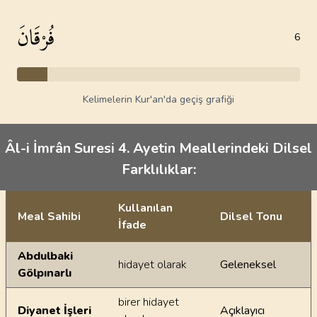
فُرْقَانَ
6
Kelimelerin Kur'an'da geçiş grafiği
Âl-i İmrân Suresi 4. Ayetin Meallerindeki Dilsel
Farklılıklar:
Kullanılan
Meal Sahibi
Dilsel Tonu
İfade
Ayetin meallerindeki dilsel farklılıklar
Abdulbaki
hidayet olarak
Geleneksel
Gölpınarlı
birer hidayet
Diyanet İşleri
Açıklayıcı