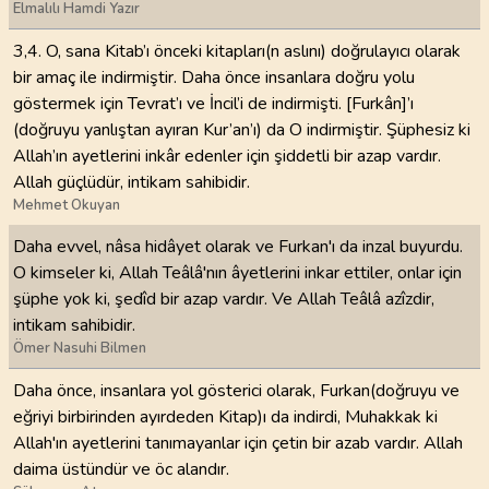
Elmalılı Hamdi Yazır
3,4. O, sana Kitab’ı önceki kitapları(n aslını) doğrulayıcı olarak
bir amaç ile indirmiştir. Daha önce insanlara doğru yolu
göstermek için Tevrat’ı ve İncil’i de indirmişti. [Furkân]’ı
(doğruyu yanlıştan ayıran Kur’an’ı) da O indirmiştir. Şüphesiz ki
Allah’ın ayetlerini inkâr edenler için şiddetli bir azap vardır.
Allah güçlüdür, intikam sahibidir.
Mehmet Okuyan
Daha evvel, nâsa hidâyet olarak ve Furkan'ı da inzal buyurdu.
O kimseler ki, Allah Teâlâ'nın âyetlerini inkar ettiler, onlar için
şüphe yok ki, şedîd bir azap vardır. Ve Allah Teâlâ azîzdir,
intikam sahibidir.
Ömer Nasuhi Bilmen
Daha önce, insanlara yol gösterici olarak, Furkan(doğruyu ve
eğriyi birbirinden ayırdeden Kitap)ı da indirdi, Muhakkak ki
Allah'ın ayetlerini tanımayanlar için çetin bir azab vardır. Allah
daima üstündür ve öc alandır.