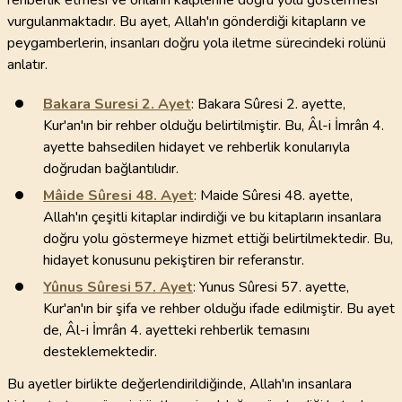
rehberlik etmesi ve onların kalplerine doğru yolu göstermesi
vurgulanmaktadır. Bu ayet, Allah'ın gönderdiği kitapların ve
peygamberlerin, insanları doğru yola iletme sürecindeki rolünü
anlatır.
Bakara Suresi
2
. Ayet
: Bakara Sûresi 2. ayette,
Kur'an'ın bir rehber olduğu belirtilmiştir. Bu, Âl-i İmrân 4.
ayette bahsedilen hidayet ve rehberlik konularıyla
doğrudan bağlantılıdır.
Mâide Sûresi
48
. Ayet
: Maide Sûresi 48. ayette,
Allah'ın çeşitli kitaplar indirdiği ve bu kitapların insanlara
doğru yolu göstermeye hizmet ettiği belirtilmektedir. Bu,
hidayet konusunu pekiştiren bir referanstır.
Yûnus Sûresi
57
. Ayet
: Yunus Sûresi 57. ayette,
Kur'an'ın bir şifa ve rehber olduğu ifade edilmiştir. Bu ayet
de, Âl-i İmrân 4. ayetteki rehberlik temasını
desteklemektedir.
Bu ayetler birlikte değerlendirildiğinde, Allah'ın insanlara