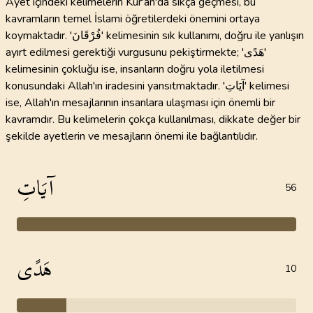
Ayet içindeki kelimelerin Kur'an'da sıkça geçmesi, bu
kavramların temel İslami öğretilerdeki önemini ortaya
koymaktadır. 'فُرْقَانَ' kelimesinin sık kullanımı, doğru ile yanlışın
ayırt edilmesi gerektiği vurgusunu pekiştirmekte; 'هَدًى'
kelimesinin çokluğu ise, insanların doğru yola iletilmesi
konusundaki Allah'ın iradesini yansıtmaktadır. 'آيَاتِ' kelimesi
ise, Allah'ın mesajlarının insanlara ulaşması için önemli bir
kavramdır. Bu kelimelerin çokça kullanılması, dikkate değer bir
şekilde ayetlerin ve mesajların önemi ile bağlantılıdır.
آيَاتِ
56
هَدًى
10