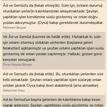
Âd ve Semûd’u da (helak etmiştik). Sizin için, (onların durumu)
oturdukları yerler(in kalıntıların)dan anlaşılmaktadır. Şeytan,
yaptıkları işleri kendilerine süslü göstermiş ve onları doğru
yoldan alıkoymuştur. (Oysa) bakıp görebilecek durumdaydılar.
Mehmet Okuyan
Ve Âd ve Semûd (kavmini de helâk ettik). Muhakkak ki, sizin
için onların oturmuş oldukları yerlerden (başlarına gelen
felaketler) açıklanmıştır ve şeytan onların yaptıkları işleri süslü
göstermiş de onları yoldan saptırmıştır. Halbuki, gözleri görür
kimseler olmuşlardı.
Ömer Nasuhi Bilmen
Ad ve Semud'u da (helak ettik). Bu, oturdukları yerlerden size
belli olmaktadır. Şeytan onlara yaptıkları işleri süsleyip onları
yoldan çıkardı. Oysa bakıp ibret alabilirlerdi (ama almadılar).
Süleyman Ateş
Ad ile Semud’un başına gelenleri de kalıntılarına bakıp kesin
olarak anlarsınız. Şeytan, yaptıklarını süslü göstermiş ve onları