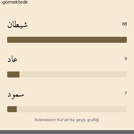
görmektedir.
شيطان
88
عاد
9
سمود
7
Kelimelerin Kur'an'da geçiş grafiği