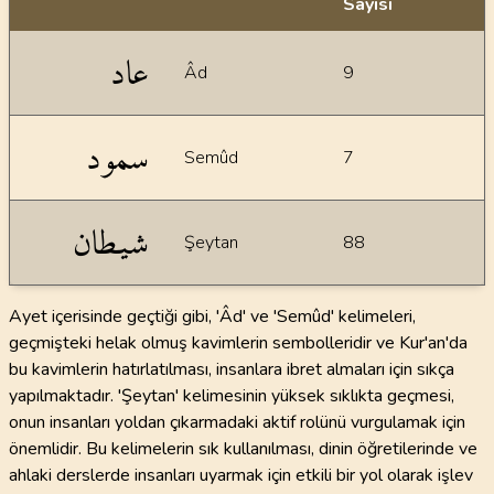
Sayısı
İstatiksel bilgiler
عاد
Âd
9
سمود
Semûd
7
شيطان
Şeytan
88
Ayet içerisinde geçtiği gibi, 'Âd' ve 'Semûd' kelimeleri,
geçmişteki helak olmuş kavimlerin sembolleridir ve Kur'an'da
bu kavimlerin hatırlatılması, insanlara ibret almaları için sıkça
yapılmaktadır. 'Şeytan' kelimesinin yüksek sıklıkta geçmesi,
onun insanları yoldan çıkarmadaki aktif rolünü vurgulamak için
önemlidir. Bu kelimelerin sık kullanılması, dinin öğretilerinde ve
ahlaki derslerde insanları uyarmak için etkili bir yol olarak işlev