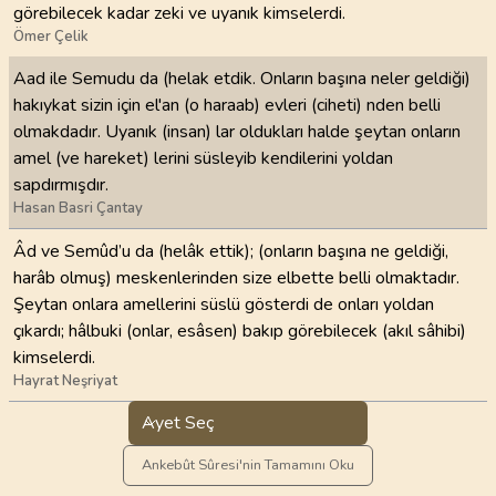
görebilecek kadar zeki ve uyanık kimselerdi.
Ömer Çelik
Aad ile Semudu da (helak etdik. Onların başına neler geldiği)
hakıykat sizin için el'an (o haraab) evleri (ciheti) nden belli
olmakdadır. Uyanık (insan) lar oldukları halde şeytan onların
amel (ve hareket) lerini süsleyib kendilerini yoldan
sapdırmışdır.
Hasan Basri Çantay
Âd ve Semûd’u da (helâk ettik); (onların başına ne geldiği,
harâb olmuş) meskenlerinden size elbette belli olmaktadır.
Şeytan onlara amellerini süslü gösterdi de onları yoldan
çıkardı; hâlbuki (onlar, esâsen) bakıp görebilecek (akıl sâhibi)
kimselerdi.
Hayrat Neşriyat
Ayet Seç
Ankebût Sûresi'nin Tamamını Oku