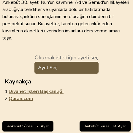
Ankebût 38. ayet, Nuh'un kavmine, Ad ve Semud'un hikayeleri
aracılığıyla tehditler ve uyarılarla dolu bir hatırlatmada
bulunarak, inkârın sonuçlarının ne olacağına dair derin bir
perspektif sunar. Bu ayetler, tarihten gelen inkâr eden
kavimlerin akıbetleri üzerinden insanlara ders verme amacı
taşır.
Okumak istediğin ayeti seç
Ayet Seç
Kaynakça
1.
Diyanet İşleri Başkanlığı
2.
Quran.com
Ankebût Sûresi 37. Ayet
Ankebût Sûresi 39. Ayet