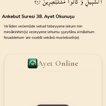
السَّب۪يلِ
وَكَانُوا
مُسْتَبْصِر۪ينَۙ
٣٨
Ankebut Suresi 38. Ayet Okunuşu
Ve’âden veśemûde vekad tebeyyene lekum min
mesâkinihim(s) vezeyyene lehumu-şşeytânu a’mâlehum
fesaddehum ‘ani-ssebîli vekânû mustebsirîn(e)
Ayet Online