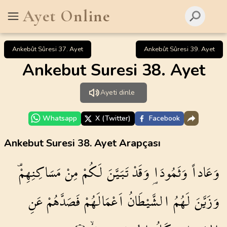
Ayet Online
Ankebût Sûresi 37. Ayet
Ankebût Sûresi 39. Ayet
Ankebut Suresi 38. Ayet
Ayeti dinle
Whatsapp
X (Twitter)
Facebook
Ankebut Suresi 38. Ayet Arapçası
وَعَاداً
وَثَمُودَا۬
وَقَدْ
تَبَيَّنَ
لَكُمْ
مِنْ
مَسَاكِنِهِمْ۠
وَزَيَّنَ
لَهُمُ
الشَّيْطَانُ
اَعْمَالَهُمْ
فَصَدَّهُمْ
عَنِ