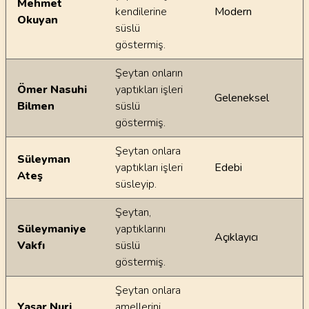
Mehmet
kendilerine
Modern
Okuyan
süslü
göstermiş.
Şeytan onların
Ömer Nasuhi
yaptıkları işleri
Geleneksel
Bilmen
süslü
göstermiş.
Şeytan onlara
Süleyman
yaptıkları işleri
Edebi
Ateş
süsleyip.
Şeytan,
Süleymaniye
yaptıklarını
Açıklayıcı
Vakfı
süslü
göstermiş.
Şeytan onlara
Yaşar Nuri
amellerini