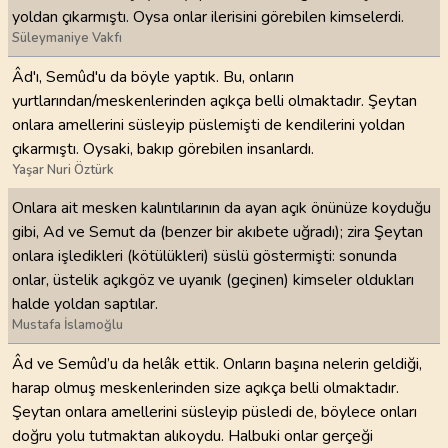
yoldan çıkarmıştı. Oysa onlar ilerisini görebilen kimselerdi.
Süleymaniye Vakfı
Âd'ı, Semûd'u da böyle yaptık. Bu, onların
yurtlarından/meskenlerinden açıkça belli olmaktadır. Şeytan
onlara amellerini süsleyip püslemişti de kendilerini yoldan
çıkarmıştı. Oysaki, bakıp görebilen insanlardı.
Yaşar Nuri Öztürk
Onlara ait mesken kalıntılarının da ayan açık önünüze koyduğu
gibi, Ad ve Semut da (benzer bir akıbete uğradı); zira Şeytan
onlara işledikleri (kötülükleri) süslü göstermişti: sonunda
onlar, üstelik açıkgöz ve uyanık (geçinen) kimseler oldukları
halde yoldan saptılar.
Mustafa İslamoğlu
Âd ve Semûd’u da helâk ettik. Onların başına nelerin geldiği,
harap olmuş meskenlerinden size açıkça belli olmaktadır.
Şeytan onlara amellerini süsleyip püsledi de, böylece onları
doğru yolu tutmaktan alıkoydu. Halbuki onlar gerçeği