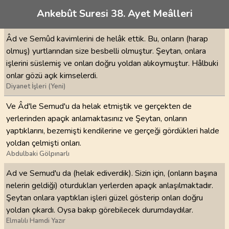
Ankebût Suresi 38. Ayet Meâlleri
Âd ve Semûd kavimlerini de helâk ettik. Bu, onların (harap
olmuş) yurtlarından size besbelli olmuştur. Şeytan, onlara
işlerini süslemiş ve onları doğru yoldan alıkoymuştur. Hâlbuki
onlar gözü açık kimselerdi.
Diyanet İşleri (Yeni)
Ve Âd'le Semud'u da helak etmiştik ve gerçekten de
yerlerinden apaçık anlamaktasınız ve Şeytan, onların
yaptıklarını, bezemişti kendilerine ve gerçeği gördükleri halde
yoldan çelmişti onları.
Abdulbaki Gölpınarlı
Ad ve Semud'u da (helak ediverdik). Sizin için, (onların başına
nelerin geldiği) oturdukları yerlerden apaçık anlaşılmaktadır.
Şeytan onlara yaptıkları işleri güzel gösterip onları doğru
yoldan çıkardı. Oysa bakıp görebilecek durumdaydılar.
Elmalılı Hamdi Yazır