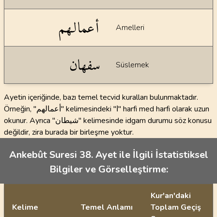
أعمالهم
Amelleri
سفهان
Süslemek
Ayetin içeriğinde, bazı temel tecvid kuralları bulunmaktadır.
Örneğin, "أعمالهم" kelimesindeki "ا" harfi med harfi olarak uzun
okunur. Ayrıca "شيطان" kelimesinde idgam durumu söz konusu
değildir, zira burada bir birleşme yoktur.
Ankebût Suresi 38. Ayet ile İlgili İstatistiksel
Bilgiler ve Görselleştirme:
Kur'an'daki
Kelime
Temel Anlamı
Toplam Geçiş