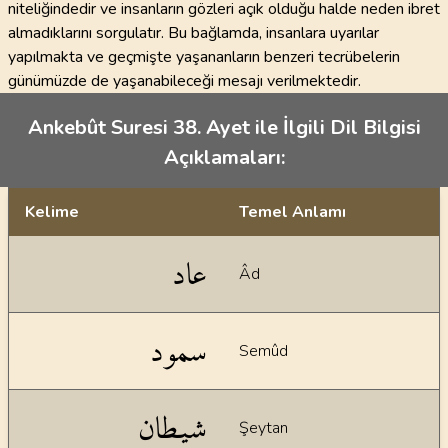
niteliğindedir ve insanların gözleri açık olduğu halde neden ibret
almadıklarını sorgulatır. Bu bağlamda, insanlara uyarılar
yapılmakta ve geçmişte yaşananların benzeri tecrübelerin
günümüzde de yaşanabileceği mesajı verilmektedir.
Ankebût Suresi 38. Ayet ile İlgili Dil Bilgisi
Açıklamaları:
Kelime
Temel Anlamı
Dil bilgisi açıklamaları
عاد
Âd
سمود
Semûd
شيطان
Şeytan