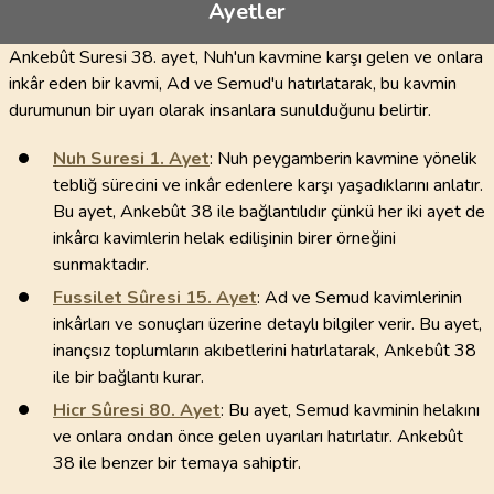
Ayetler
Ankebût Suresi 38. ayet, Nuh'un kavmine karşı gelen ve onlara
inkâr eden bir kavmi, Ad ve Semud'u hatırlatarak, bu kavmin
durumunun bir uyarı olarak insanlara sunulduğunu belirtir.
Nuh Suresi
1
. Ayet
: Nuh peygamberin kavmine yönelik
tebliğ sürecini ve inkâr edenlere karşı yaşadıklarını anlatır.
Bu ayet, Ankebût 38 ile bağlantılıdır çünkü her iki ayet de
inkârcı kavimlerin helak edilişinin birer örneğini
sunmaktadır.
Fussilet Sûresi
15
. Ayet
: Ad ve Semud kavimlerinin
inkârları ve sonuçları üzerine detaylı bilgiler verir. Bu ayet,
inançsız toplumların akıbetlerini hatırlatarak, Ankebût 38
ile bir bağlantı kurar.
Hicr Sûresi
80
. Ayet
: Bu ayet, Semud kavminin helakını
ve onlara ondan önce gelen uyarıları hatırlatır. Ankebût
38 ile benzer bir temaya sahiptir.