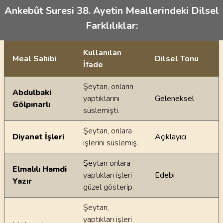
Ankebût Suresi 38. Ayetin Meallerindeki Dilsel
Farklılıklar:
Kullanılan
Meal Sahibi
Dilsel Tonu
İfade
Ayetin meallerindeki dilsel farklılıklar
Şeytan, onların
Abdulbaki
yaptıklarını
Geleneksel
Gölpınarlı
süslemişti.
Şeytan, onlara
Diyanet İşleri
Açıklayıcı
işlerini süslemiş.
Şeytan onlara
Elmalılı Hamdi
yaptıkları işleri
Edebi
Yazır
güzel gösterip.
Şeytan,
yaptıkları işleri