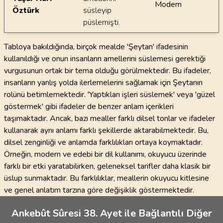
Modern
Öztürk
süsleyip
püslemişti.
Tabloya bakıldığında, birçok mealde 'Şeytan' ifadesinin
kullanıldığı ve onun insanların amellerini süslemesi gerektiği
vurgusunun ortak bir tema olduğu görülmektedir. Bu ifadeler,
insanların yanlış yolda ilerlemelerini sağlamak için Şeytanın
rolünü betimlemektedir. 'Yaptıkları işleri süslemek' veya 'güzel
göstermek' gibi ifadeler de benzer anlam içerikleri
taşımaktadır. Ancak, bazı mealler farklı dilsel tonlar ve ifadeler
kullanarak aynı anlamı farklı şekillerde aktarabilmektedir. Bu,
dilsel zenginliği ve anlamda farklılıkları ortaya koymaktadır.
Örneğin, modern ve edebi bir dil kullanımı, okuyucu üzerinde
farklı bir etki yaratabilirken, geleneksel tarifler daha klasik bir
üslup sunmaktadır. Bu farklılıklar, meallerin okuyucu kitlesine
ve genel anlatım tarzına göre değişiklik göstermektedir.
Ankebût Sûresi 38. Ayet ile Bağlantılı Diğer