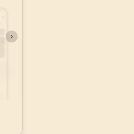
48
.
Fetih Suresi
29
AYET
52
.
Tur Suresi
49
AYET
56
.
Vakia Suresi
96
AYET
60
.
Mumtehine Suresi
13
AYET
64
.
Tegabun Suresi
18
AYET
68
.
Kalem Suresi
52
AYET