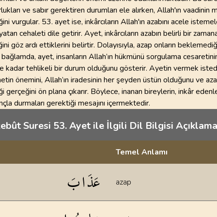
rlukları ve sabır gerektiren durumları ele alırken, Allah'ın vaadinin 
ni vurgular. 53. ayet ise, inkârcıların Allah'ın azabını acele isteme
atan cehaleti dile getirir. Ayet, inkârcıların azabın belirli bir zaman
ini göz ardı ettiklerini belirtir. Dolayısıyla, azap onların beklemediğ
 bağlamda, ayet, insanların Allah’ın hükmünü sorgulama cesaretinin
 ne kadar tehlikeli bir durum olduğunu gösterir. Ayetin vermek isted
etin önemini, Allah’ın iradesinin her şeyden üstün olduğunu ve aza
i gerçeğini ön plana çıkarır. Böylece, inanan bireylerin, inkâr edenl
nçla durmaları gerektiği mesajını içermektedir.
bût Suresi 53. Ayet ile İlgili Dil Bilgisi Açıklama
Temel Anlamı
klamaları
عَذَابَ
azap