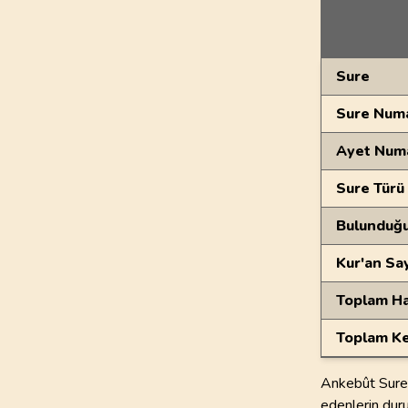
Genel Bilgiler
Sure
Sure Numa
Ayet Num
Sure Türü
Bulunduğ
Kur'an Sa
Toplam Ha
Toplam Ke
Ankebût Sures
edenlerin duru