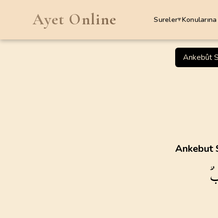
Ayet Online
Sureler
Konularına
▾
SURELER
Ankebût S
1
.
Fatiha Suresi
7
AYET
5
.
Maide Suresi
120
AYET
9
.
Tevbe Suresi
Ankebut S
129
AYET
ُۜ
13
.
Rad Suresi
43
AYET
17
.
Isra Suresi