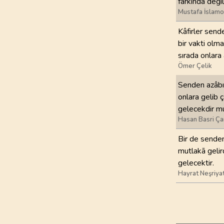
farkında deği
Mustafa İslamo
Kâfirler sende
bir vakti olma
sırada onlara 
Ömer Çelik
Senden azâbı 
onlara gelib ç
gelecekdir m
Hasan Basri Ça
Bir de senden
mutlakā gelird
gelecektir.
Hayrat Neşriya