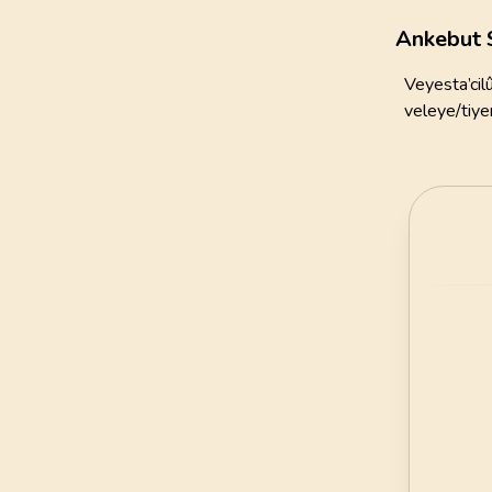
111
AYET
Ankebut 
21
.
Enbiya Suresi
Veyesta’cil
112
AYET
veleye/tiy
25
.
Furkan Suresi
77
AYET
29
.
Ankebut Suresi
69
AYET
33
.
Ahzab Suresi
73
AYET
37
.
Saffat Suresi
182
AYET
41
.
Fussilet Suresi
54
AYET