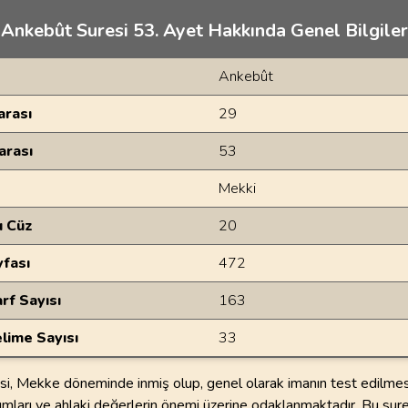
Ankebût Suresi 53. Ayet Hakkında Genel Bilgiler
Ankebût
rası
29
arası
53
Mekki
u Cüz
20
yfası
472
rf Sayısı
163
lime Sayısı
33
i, Mekke döneminde inmiş olup, genel olarak imanın test edilmesi
mları ve ahlaki değerlerin önemi üzerine odaklanmaktadır. Bu sure,