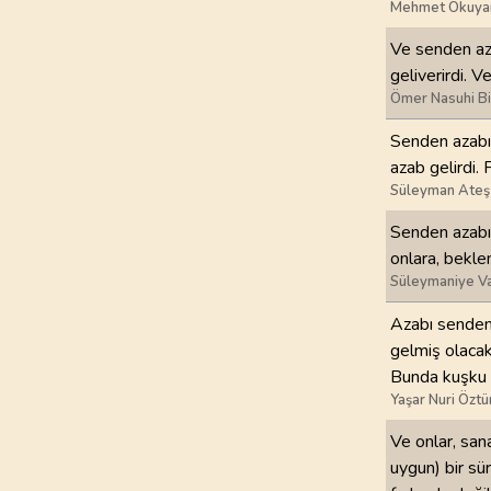
Mehmet Okuya
97
.
Kadir Suresi
Ve senden aza
5
AYET
geliverirdi. V
Ömer Nasuhi B
101
.
Karia Suresi
Senden azabı 
11
AYET
azab gelirdi. 
Süleyman Ateş
105
.
Fil Suresi
5
AYET
Senden azabı 
onlara, bekle
109
.
Kafirun Suresi
Süleymaniye Va
6
AYET
Azabı senden 
gelmiş olacakt
113
.
Felak Suresi
Bunda kuşku 
5
AYET
Yaşar Nuri Öztü
Ve onlar, san
uygun) bir sür