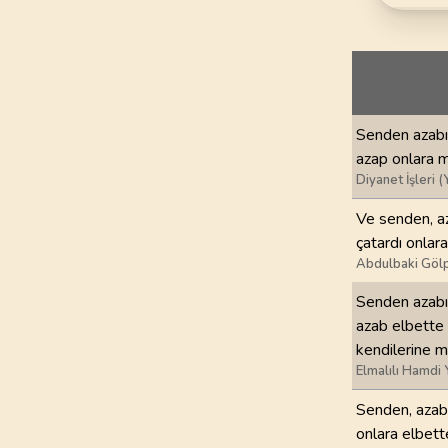
69
.
Hakka Suresi
52
AYET
73
.
Muzzemmil Sures
20
AYET
Senden azabın
77
.
Murselat Suresi
azap onlara m
50
AYET
Diyanet İşleri (
81
.
Tekvir Suresi
Ve senden, az
29
AYET
çatardı onlar
Abdulbaki Gölp
85
.
Buruc Suresi
Senden azabı 
22
AYET
azab elbette o
kendilerine m
89
.
Fecr Suresi
Elmalılı Hamdi 
30
AYET
Senden, azabı
93
.
Duha Suresi
onlara elbette
11
AYET