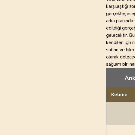
karşılaştığı zo
gerçekleşeceği
arka planında y
edildiği gerçeğ
gelecektir. Bu
kendileri için
sabrın ve hikm
olarak geleceğ
sağlam bir ina
Anke
Kelime
Dil bilgisi açı