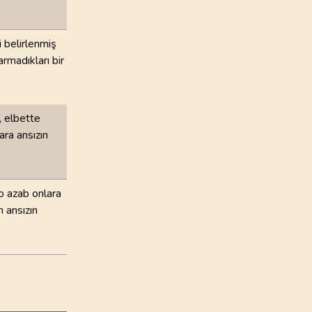
i belirlenmiş
armadıkları bir
, elbette
ara ansızın
 o azab onlara
n ansızın