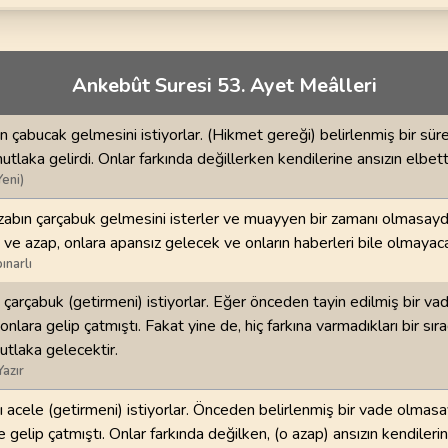
70
.
Mearic Suresi
71
.
Nuh Suresi
44
AYET
28
AYET
i
74
.
Muddessir Suresi
75
.
Kiyamet Suresi
Ankebût Suresi 53. Ayet Meâlleri
56
AYET
40
AYET
 çabucak gelmesini istiyorlar. (Hikmet gereği) belirlenmiş bir sür
78
.
Nebe Suresi
79
.
Naziat Suresi
utlaka gelirdi. Onlar farkında değillerken kendilerine ansızın elbet
40
AYET
46
AYET
Yeni)
82
.
Infitar Suresi
83
.
Mutaffifin Suresi
abın çarçabuk gelmesini isterler ve muayyen bir zamanı olmasaydı
19
AYET
36
AYET
a ve azap, onlara apansız gelecek ve onların haberleri bile olmayac
ınarlı
86
.
Tarik Suresi
87
.
Ala Suresi
çarçabuk (getirmeni) istiyorlar. Eğer önceden tayin edilmiş bir va
17
AYET
19
AYET
nlara gelip çatmıştı. Fakat yine de, hiç farkına varmadıkları bir sır
utlaka gelecektir.
90
.
Beled Suresi
91
.
Şems Suresi
Yazır
20
AYET
15
AYET
 acele (getirmeni) istiyorlar. Önceden belirlenmiş bir vade olmasa
94
.
İnşirah Suresi
95
.
Tin Suresi
 gelip çatmıştı. Onlar farkında değilken, (o azap) ansızın kendileri
8
AYET
8
AYET