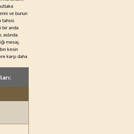
mutlaka
lerini ve bunun
a tahsis
i bir anda
, aslında
iği mesaj,
bın kesin
ere karşı daha
ları: