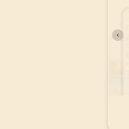
45
.
Casiye Suresi
37
AYET
49
.
Hucurat Suresi
18
AYET
53
.
Necm Suresi
62
AYET
57
.
Hadid Suresi
29
AYET
61
.
Saff Suresi
14
AYET
65
.
Talak Suresi
12
AYET