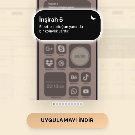
46
.
Ahkaf Suresi
47
.
Muhammed Suresi
35
AYET
38
AYET
50
.
Kaf Suresi
51
.
Zariyat Suresi
45
AYET
60
AYET
54
.
Kamer Suresi
55
.
Rahman Suresi
55
AYET
78
AYET
58
.
Mücadele Suresi
59
.
Hasr Suresi
22
AYET
24
AYET
62
.
Cuma Suresi
63
.
Munafikune Suresi
11
AYET
11
AYET
66
.
Tahrim Suresi
67
.
Mulk Suresi
UYGULAMAYI İNDIR
12
AYET
30
AYET