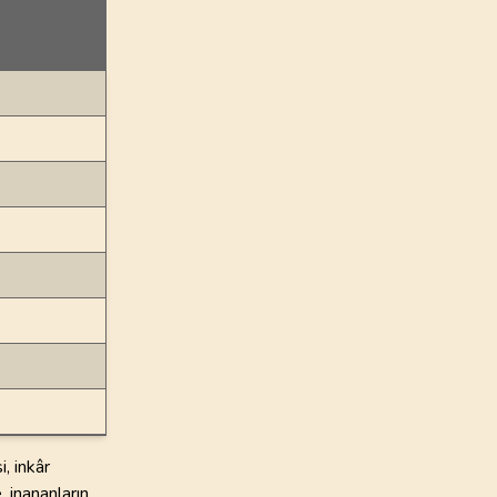
, inkâr
 inananların