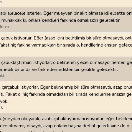
n
98
.
Beyyine Suresi
99
.
Zilzal Suresi
bı alelacele isterler. Eğer muayyen bir akit olmasa idi elbette on
8
AYET
8
AYET
e muhakkak ki, onlara kendileri farkında olmaksızın gelecektir.
ilmen
102
.
Tekasur Suresi
103
.
Asr Suresi
çabuk istiyorlar. Eğer (azab için) belirtilmiş bir süre olmasaydı, o
8
AYET
3
AYET
Fakat hiç farkına varmadıkları bir sırada o, kendilerine ansızın gelece
106
.
Kureyş Suresi
107
.
Maun Suresi
4
AYET
7
AYET
çabuklaştırmanı istiyorlar; o belirlenmiş ecel olmasaydı hemen gel
nmedik bir anda ve fark edemedikleri bir şekilde gelecektir.
110
.
Nasr Suresi
111
.
Tebbet Suresi
kfı
3
AYET
5
AYET
çarçabuk istiyorlar. Eğer belirlenmiş bir süre olmasaydı, azap onl
ı. Fakat o, hiç farkında olmadıkları bir sırada kendilerine ansızın ge
114
.
Nas Suresi
yok.
6
AYET
rk
a (meydan okuyarak) azabı çabuklaştırmanı istiyorlar; eğer belirle
ece olmamış olsaydı, azap onların başına derhal gelirdi: yine de o, 