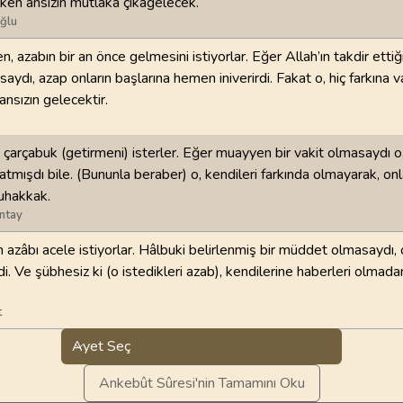
lken ansızın mutlaka çıkagelecek.
ğlu
n, azabın bir an önce gelmesini istiyorlar. Eğer Allah’ın takdir ettiğ
saydı, azap onların başlarına hemen iniverirdi. Fakat o, hiç farkına v
ansızın gelecektir.
çarçabuk (getirmeni) isterler. Eğer muayyen bir vakit olmasaydı o
atmışdı bile. (Bununla beraber) o, kendileri farkında olmayarak, onl
uhakkak.
ntay
 azâbı acele istiyorlar. Hâlbuki belirlenmiş bir müddet olmasaydı,
i. Ve şübhesiz ki (o istedikleri azab), kendilerine haberleri olmada
t
Ayet Seç
Ankebût Sûresi'nin Tamamını Oku