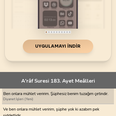
UYGULAMAYI İNDIR
A'râf Suresi 183. Ayet Meâlleri
Ben onlara mühlet veririm. Şüphesiz benim tuzağım çetindir.
Diyanet İşleri (Yeni)
Ve ben onlara mühlet veririm, şüphe yok ki azabım pek
şiddetlidir.