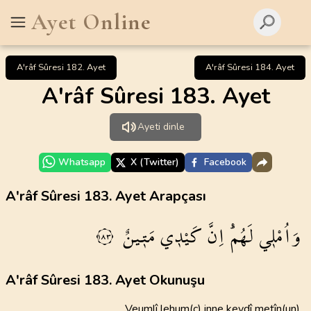
Ayet Online
A'râf Sûresi 182. Ayet
A'râf Sûresi 184. Ayet
A'râf Sûresi 183. Ayet
Ayeti dinle
Whatsapp
X (Twitter)
Facebook
A'râf Sûresi 183. Ayet Arapçası
وَاُمْل۪ي
لَهُمْۜ
اِنَّ
كَيْد۪ي
مَت۪ينٌ
١٨٣
A'râf Sûresi 183. Ayet Okunuşu
Veumlî lehum(c) inne keydî metîn(un)