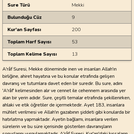
Sure Türü
Mekki
Bulunduğu Cüz
9
Kur'an Sayfası
200
Toplam Harf Sayısı
53
Toplam Kelime Sayısı
13
A'râf Suresi, Mekke döneminde inen ve insanları Allah'ın
birliğine, ahiret hayatına ve bu konular etrafında gelişen
davranış ve tutumlara davet eden bir suredir. Bu sure, adını
'A'râf' kelimesinden alır ve cennet ile cehennem arasında yer
alan bir yerin adıdır. Sure, çeşitli temalar etrafında şekillenirken,
ahlaki ve etik öğretiler de içermektedir. Ayet 183, insanlara
mühlet verilmesi ve Allah'ın gazabının şiddeti gibi konularda bir
hatırlatma yapmaktadır. Ayetin bağlamı, insanlara verilen
sürelerin ve bu süre içerisinde gösterilen davranışların
sonuçlarını vurgulamaktadır. A'râf Suresi, Kur'an'daki kıssaların