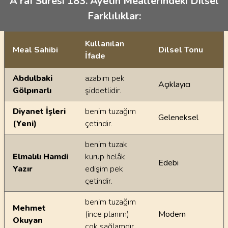
A'râf Suresi 183. Ayetin Meallerindeki Dilsel
Farklılıklar:
Kullanılan
Meal Sahibi
Dilsel Tonu
İfade
Ayetin meallerindeki dilsel farklılıklar
Abdulbaki
azabım pek
Açıklayıcı
Gölpınarlı
şiddetlidir.
Diyanet İşleri
benim tuzağım
Geleneksel
(Yeni)
çetindir.
benim tuzak
Elmalılı Hamdi
kurup helâk
Edebi
Yazır
edişim pek
çetindir.
benim tuzağım
Mehmet
(ince planım)
Modern
Okuyan
çok sağlamdır.