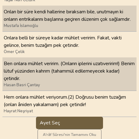
Onları bir süre kendi hallerine bıraksam bile, unutmayın ki
onların entrikalarını başlarına geçiren düzenim çok sağlamdır.
Mustafa İslamoğlu
Onlara belli bir süreye kadar mühlet veririm. Fakat, vakti
gelince, benim tuzağım pek çetindir.
Ömer Çelik
Ben onlara mühlet veririm. (Onların iplerini uzatıveririm!) Benim
lütuf yüzünden kahrım (tahammül edilemeyecek kadar)
çetindir.
Hasan Basri Çantay
Hem onlara mühlet veriyorum.(2) Doğrusu benim tuzağım
(onları âniden yakalamam) pek çetindir!
Hayrat Neşriyat
Ayet Seç
A'râf Sûresi'nin Tamamını Oku