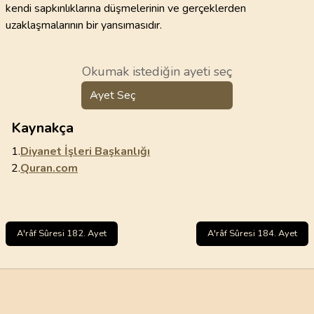
kendi sapkınlıklarına düşmelerinin ve gerçeklerden
uzaklaşmalarının bir yansımasıdır.
Okumak istediğin ayeti seç
Ayet Seç
Kaynakça
1.
Diyanet İşleri Başkanlığı
2.
Quran.com
A'râf Sûresi 182. Ayet
A'râf Sûresi 184. Ayet