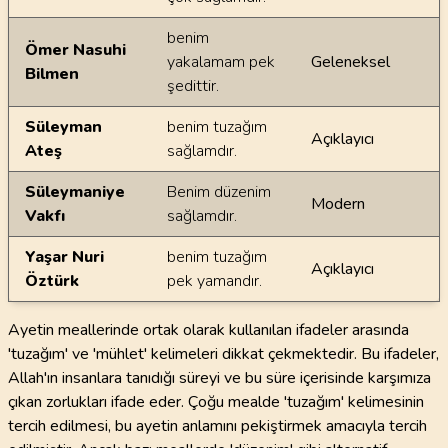
benim
Ömer Nasuhi
yakalamam pek
Geleneksel
Bilmen
şedittir.
Süleyman
benim tuzağım
Açıklayıcı
Ateş
sağlamdır.
Süleymaniye
Benim düzenim
Modern
Vakfı
sağlamdır.
Yaşar Nuri
benim tuzağım
Açıklayıcı
Öztürk
pek yamandır.
Ayetin meallerinde ortak olarak kullanılan ifadeler arasında
'tuzağım' ve 'mühlet' kelimeleri dikkat çekmektedir. Bu ifadeler,
Allah'ın insanlara tanıdığı süreyi ve bu süre içerisinde karşımıza
çıkan zorlukları ifade eder. Çoğu mealde 'tuzağım' kelimesinin
tercih edilmesi, bu ayetin anlamını pekiştirmek amacıyla tercih