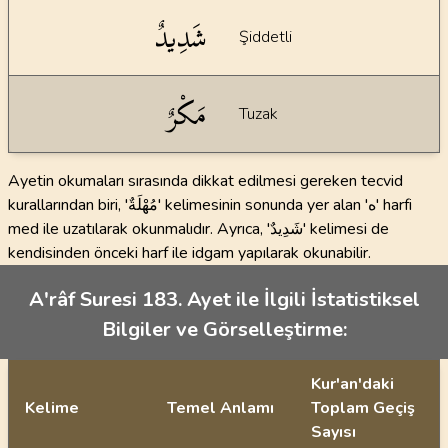
شَدِيدٌ
Şiddetli
مَكْرٌ
Tuzak
Ayetin okumaları sırasında dikkat edilmesi gereken tecvid
kurallarından biri, 'مُهْلَةٌ' kelimesinin sonunda yer alan 'ه' harfi
med ile uzatılarak okunmalıdır. Ayrıca, 'شَدِيدٌ' kelimesi de
kendisinden önceki harf ile idgam yapılarak okunabilir.
A'râf Suresi 183. Ayet ile İlgili İstatistiksel
Bilgiler ve Görselleştirme:
Kur'an'daki
Kelime
Temel Anlamı
Toplam Geçiş
Sayısı