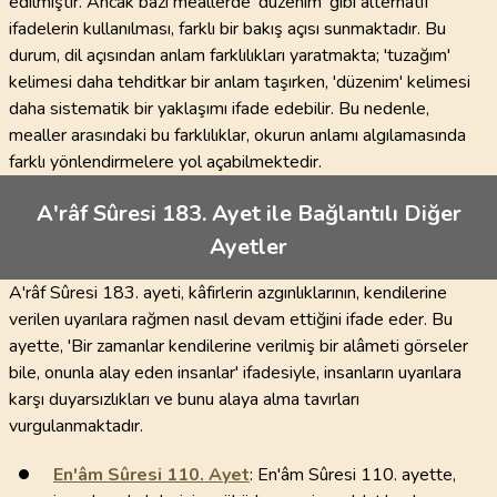
edilmiştir. Ancak bazı meallerde 'düzenim' gibi alternatif
ifadelerin kullanılması, farklı bir bakış açısı sunmaktadır. Bu
durum, dil açısından anlam farklılıkları yaratmakta; 'tuzağım'
kelimesi daha tehditkar bir anlam taşırken, 'düzenim' kelimesi
daha sistematik bir yaklaşımı ifade edebilir. Bu nedenle,
mealler arasındaki bu farklılıklar, okurun anlamı algılamasında
farklı yönlendirmelere yol açabilmektedir.
A'râf Sûresi 183. Ayet ile Bağlantılı Diğer
Ayetler
A'râf Sûresi 183. ayeti, kâfirlerin azgınlıklarının, kendilerine
verilen uyarılara rağmen nasıl devam ettiğini ifade eder. Bu
ayette, 'Bir zamanlar kendilerine verilmiş bir alâmeti görseler
bile, onunla alay eden insanlar' ifadesiyle, insanların uyarılara
karşı duyarsızlıkları ve bunu alaya alma tavırları
vurgulanmaktadır.
En'âm Sûresi
110
. Ayet
: En'âm Sûresi 110. ayette,