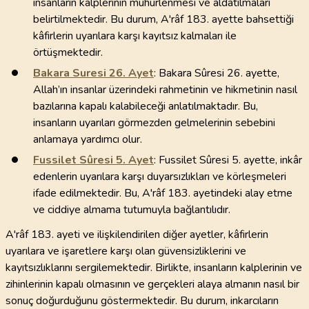
insanların kalplerinin mühürlenmesi ve aldatılmaları
belirtilmektedir. Bu durum, A'râf 183. ayette bahsettiği
kâfirlerin uyarılara karşı kayıtsız kalmaları ile
örtüşmektedir.
Bakara Suresi
26
. Ayet
: Bakara Sûresi 26. ayette,
Allah’ın insanlar üzerindeki rahmetinin ve hikmetinin nasıl
bazılarına kapalı kalabileceği anlatılmaktadır. Bu,
insanların uyarıları görmezden gelmelerinin sebebini
anlamaya yardımcı olur.
Fussilet Sûresi
5
. Ayet
: Fussilet Sûresi 5. ayette, inkâr
edenlerin uyarılara karşı duyarsızlıkları ve körleşmeleri
ifade edilmektedir. Bu, A'râf 183. ayetindeki alay etme
ve ciddiye almama tutumuyla bağlantılıdır.
A'râf 183. ayeti ve ilişkilendirilen diğer ayetler, kâfirlerin
uyarılara ve işaretlere karşı olan güvensizliklerini ve
kayıtsızlıklarını sergilemektedir. Birlikte, insanların kalplerinin ve
zihinlerinin kapalı olmasının ve gerçekleri alaya almanın nasıl bir
sonuç doğurduğunu göstermektedir. Bu durum, inkarcıların