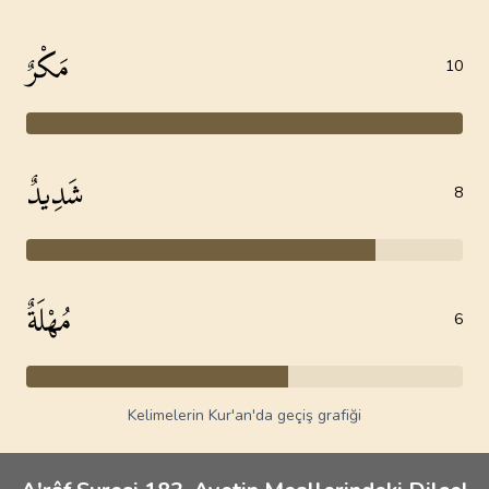
مَكْرٌ
10
شَدِيدٌ
8
مُهْلَةٌ
6
Kelimelerin Kur'an'da geçiş grafiği