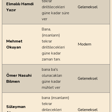
tekrar
Elmalılı Hamdi
diriltilecekleri
Geleneksel
Yazır
güne kadar süre
ver
Bana,
(insanların)
Mehmet
tekrar
Modern
Okuyan
diriltilecekleri
güne kadar
zaman tanı.
bana ba's
Ömer Nasuhi
olunacakları
Geleneksel
Bilmen
güne kadar
mühlet ver
bana (insanların)
tekrar
Süleyman
dirilecekleri
Geleneksel