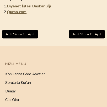
1.
Diyanet İşleri Başkanlığı
2.
Quran.com
A'râf Sûresi 13. Ayet
A'râf Sûresi 15. Ayet
HIZLI MENÜ
Konularına Göre Ayetler
Sorularla Kur'an
Dualar
Cüz Oku