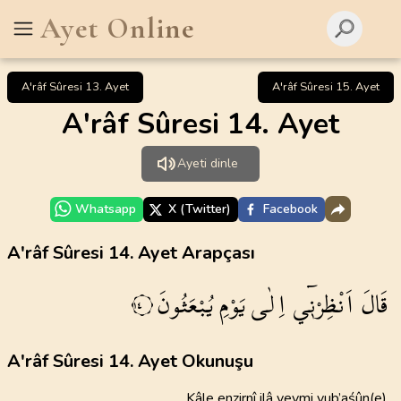
Ayet Online
A'râf Sûresi 13. Ayet
A'râf Sûresi 15. Ayet
A'râf Sûresi 14. Ayet
Ayeti dinle
Whatsapp
X (Twitter)
Facebook
A'râf Sûresi 14. Ayet Arapçası
قَالَ
اَنْظِرْن۪ٓي
اِلٰى
يَوْمِ
يُبْعَثُونَ
١٤
A'râf Sûresi 14. Ayet Okunuşu
Kâle enzirnî ilâ yevmi yub’aśûn(e)