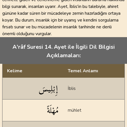
bilgi sunarak, insanları uyarır. Ayet, İblis'in bu talebiyle, ahiret
gününe kadar süren bir mücadeleye zemin hazırladığını ortaya
koyar. Bu durum, insanlık için bir uyanış ve kendini sorgulama
fırsatı sunar ve bu mücadelenin insanlık tarihinde ne denli
önemli olduğunu vurgular.
A'râf Suresi 14. Ayet ile İlgili Dil Bilgisi
Açıklamaları:
Kelime
Temel Anlamı
Dil bilgisi açıklamaları
إِبْلِيسَ
İblis
مُهْلَةً
mühlet