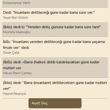
Süleymaniye Vakfı
Dedi: "İnsanların diriltileceği güne kadar bana süre ver."
Yaşar Nuri Öztürk
(İblis) dedi ki: "Yeniden diriliş gününe kadar bana süre tanı!"
Mustafa İslamoğlu
İblîs: “İnsanların yeniden diriltileceği güne kadar bana yaşama
fırsatı ver” dedi.
Ömer Çelik
(İblîs) dedi: «Bana (halkın) dirilib kaldırılacakları güne kadar
mühlet ver.
Hasan Basri Çantay
(İblis) dedi: “Bana (insanların) diriltilecekleri güne kadar mühlet
ver!”
Hayrat Neşriyat
Ayet Seç