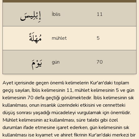
İstatiksel bilgiler
إِبْلِيسَ
İblis
11
مُهْلَةً
mühlet
5
يَوْمَ
gün
70
Ayet içerisinde geçen önemli kelimelerin Kur'an'daki toplam
geçiş sayıları, İblis kelimesinin 11, mühlet kelimesinin 5 ve gün
kelimesinin 70 defa geçtiği görülmektedir. İblis kelimesinin sık
kullanılması, onun insanlık üzerindeki etkisini ve cennetteki
düşüş sonrası yaşadığı mücadeleyi vurgulamak için önemlidir.
Mühlet kelimesinin az kullanılması, süre talebi gibi özel
durumları ifade etmesine işaret ederken, gün kelimesinin sık
kullanılması ise kıyamet ve ahiret fikrinin Kur'an'daki merkezi bir