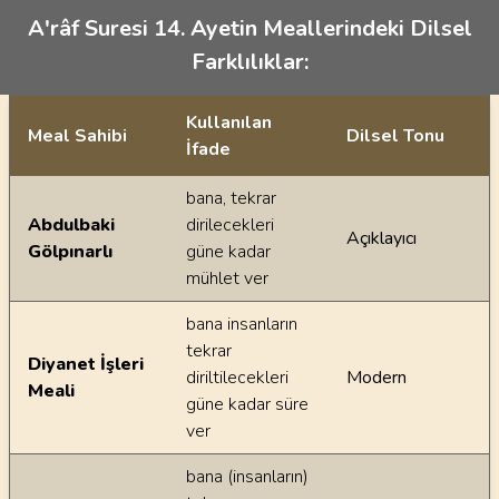
A'râf Suresi 14. Ayetin Meallerindeki Dilsel
Farklılıklar:
Kullanılan
Meal Sahibi
Dilsel Tonu
İfade
Ayetin meallerindeki dilsel farklılıklar
bana, tekrar
Abdulbaki
dirilecekleri
Açıklayıcı
Gölpınarlı
güne kadar
mühlet ver
bana insanların
tekrar
Diyanet İşleri
diriltilecekleri
Modern
Meali
güne kadar süre
ver
bana (insanların)