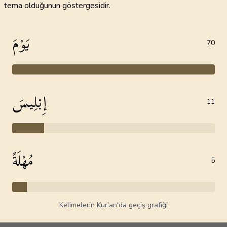
tema olduğunun göstergesidir.
يَوْمَ
70
إِبْلِيسَ
11
مُهْلَةً
5
Kelimelerin Kur'an'da geçiş grafiği