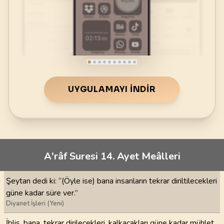
UYGULAMAYI İNDIR
A'râf Suresi 14. Ayet Meâlleri
Şeytan dedi ki: “(Öyle ise) bana insanların tekrar diriltilecekleri
güne kadar süre ver.”
Diyanet İşleri (Yeni)
İblis, bana, tekrar dirilecekleri, kalkacakları güne kadar mühlet