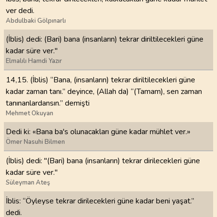
ver dedi.
Abdulbaki Gölpınarlı
(İblis) dedi: (Bari) bana (insanların) tekrar diriltilecekleri güne
kadar süre ver."
Elmalılı Hamdi Yazır
14,15. (İblis) “Bana, (insanların) tekrar diriltilecekleri güne
kadar zaman tanı.” deyince, (Allah da) “(Tamam), sen zaman
tanınanlardansın.” demişti
Mehmet Okuyan
Dedi ki: «Bana ba's olunacakları güne kadar mühlet ver.»
Ömer Nasuhi Bilmen
(İblis) dedi: "(Bari) bana (insanların) tekrar dirilecekleri güne
kadar süre ver."
Süleyman Ateş
İblis: “Öyleyse tekrar dirilecekleri güne kadar beni yaşat.”
dedi.