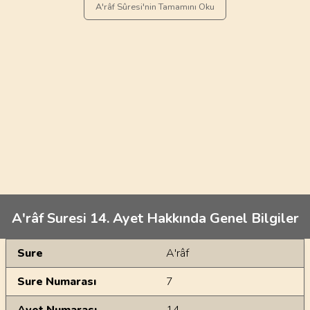
A'râf Sûresi'nin Tamamını Oku
A'râf Suresi 14. Ayet Hakkında Genel Bilgiler
Genel Bilgiler
Sure
A'râf
Sure Numarası
7