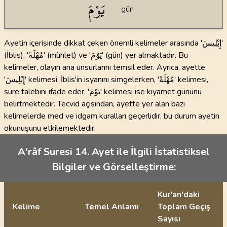
يَوْمَ
gün
Ayetin içerisinde dikkat çeken önemli kelimeler arasında 'إِبْلِيسَ'
(İblis), 'مُهْلَةً' (mühlet) ve 'يَوْمَ' (gün) yer almaktadır. Bu
kelimeler, olayın ana unsurlarını temsil eder. Ayrıca, ayette
'إِبْلِيسَ' kelimesi, İblis'in isyanını simgelerken, 'مُهْلَةً' kelimesi,
süre talebini ifade eder. 'يَوْمَ' kelimesi ise kıyamet gününü
belirtmektedir. Tecvid açısından, ayette yer alan bazı
kelimelerde med ve idgam kuralları geçerlidir, bu durum ayetin
okunuşunu etkilemektedir.
A'râf Suresi 14. Ayet ile İlgili İstatistiksel
Bilgiler ve Görselleştirme:
Kur'an'daki
Kelime
Temel Anlamı
Toplam Geçiş
Sayısı