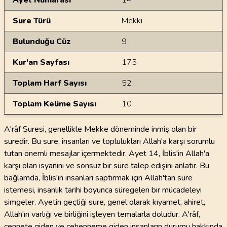
Ayet Numarası
14
Sure Türü
Mekki
Bulunduğu Cüz
9
Kur'an Sayfası
175
Toplam Harf Sayısı
52
Toplam Kelime Sayısı
10
A'râf Suresi, genellikle Mekke döneminde inmiş olan bir
suredir. Bu sure, insanları ve toplulukları Allah'a karşı sorumlu
tutan önemli mesajlar içermektedir. Ayet 14, İblis'in Allah'a
karşı olan isyanını ve sonsuz bir süre talep edişini anlatır. Bu
bağlamda, İblis'in insanları saptırmak için Allah'tan süre
istemesi, insanlık tarihi boyunca süregelen bir mücadeleyi
simgeler. Ayetin geçtiği sure, genel olarak kıyamet, ahiret,
Allah'ın varlığı ve birliğini işleyen temalarla doludur. A'râf,
cennete giden ve cehenneme giden insanların durumu hakkında