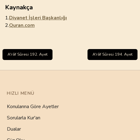
Kaynakça
1.
Diyanet İşleri Başkanlığı
2.
Quran.com
A'râf Sûresi 192. Ayet
A'râf Sûresi 194. Ayet
HIZLI MENÜ
Konularına Göre Ayetler
Sorularla Kur'an
Dualar