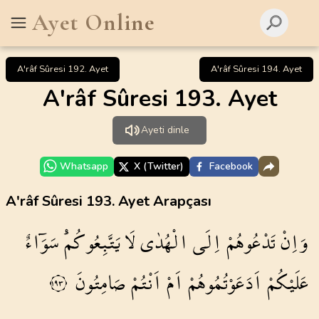
Ayet Online
A'râf Sûresi 192. Ayet
A'râf Sûresi 194. Ayet
A'râf Sûresi 193. Ayet
Ayeti dinle
Whatsapp
X (Twitter)
Facebook
A'râf Sûresi 193. Ayet Arapçası
وَاِنْ
تَدْعُوهُمْ
اِلَى
الْهُدٰى
لَا
يَتَّبِعُوكُمْۜ
سَوَٓاءٌ
عَلَيْكُمْ
اَدَعَوْتُمُوهُمْ
اَمْ
اَنْتُمْ
صَامِتُونَ
١٩٣