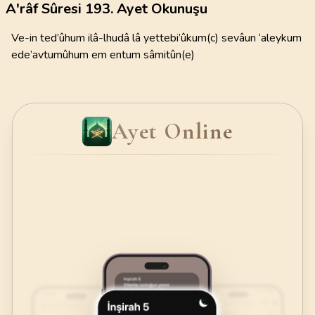
A'râf Sûresi 193. Ayet Okunuşu
Ve-in ted’ûhum ilâ-lhudâ lâ yettebi’ûkum(c) sevâun ‘aleykum
ede’avtumûhum em entum sâmitûn(e)
Ayet Online