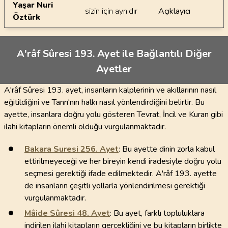
Yaşar Nuri
sizin için aynıdır
Açıklayıcı
Öztürk
A'râf Sûresi 193. Ayet ile Bağlantılı Diğer
Ayetler
A'râf Sûresi 193. ayet, insanların kalplerinin ve akıllarının nasıl
eğitildiğini ve Tanrı'nın halkı nasıl yönlendirdiğini belirtir. Bu
ayette, insanlara doğru yolu gösteren Tevrat, İncil ve Kuran gibi
ilahi kitapların önemli olduğu vurgulanmaktadır.
Bakara Suresi
256
. Ayet
: Bu ayette dinin zorla kabul
ettirilmeyeceği ve her bireyin kendi iradesiyle doğru yolu
seçmesi gerektiği ifade edilmektedir. A'râf 193. ayette
de insanların çeşitli yollarla yönlendirilmesi gerektiği
vurgulanmaktadır.
Mâide Sûresi
48
. Ayet
: Bu ayet, farklı topluluklara
indirilen ilahi kitapların gerçekliğini ve bu kitapların birlikte