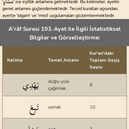
'مَسْاوٍ' ise eşitlik anlamına gelmektedir. Bu kelimeler, ayetin
genel anlamını güçlendirmektedir. Tecvid kuralları açısından,
ayette 'idgam' ve 'med' uygulamaları gözlemlenmektedir.
A'râf Suresi 193. Ayet ile İlgili İstatistiksel
Bilgiler ve Görselleştirme:
Kur'an'daki
Kelime
Temel Anlamı
Toplam Geçiş
Sayısı
İstatiksel bilgiler
يَهْدِي
doğru yola
9
çağırmak
تَبِعَ
uymak
10