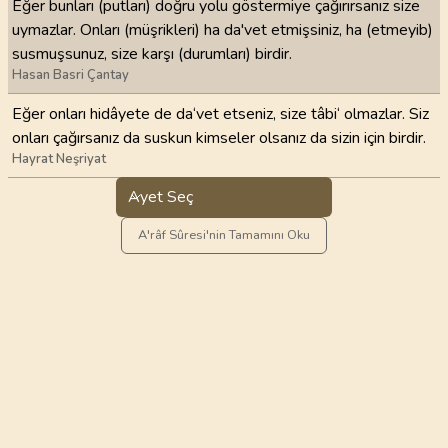
Eğer bunları (putları) doğru yolu göstermiye çağırırsanız size
uymazlar. Onları (müşrikleri) ha da'vet etmişsiniz, ha (etmeyib)
susmuşsunuz, size karşı (durumları) birdir.
Hasan Basri Çantay
Eğer onları hidâyete de da‘vet etseniz, size tâbi‘ olmazlar. Siz
onları çağırsanız da suskun kimseler olsanız da sizin için birdir.
Hayrat Neşriyat
Ayet Seç
A'râf Sûresi'nin Tamamını Oku