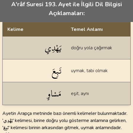
A'râf Suresi 193. Ayet ile İlgili Dil Bilgisi
Açıklamaları:
Kelime
Temel Anlamı
Dil bilgisi açıklamaları
يَهْدِي
doğru yola çağırmak
تَبِعَ
uymak, tabi olmak
مَسْاوٍ
eşit, aynı
Ayetin Arapça metninde bazı önemli kelimeler bulunmaktadır.
'يَهْدِي' kelimesi, birine doğru yolu gösterme anlamına gelirken,
'تَبِعَ' kelimesi birinin arkasından gitmek, uymak anlamındadır.