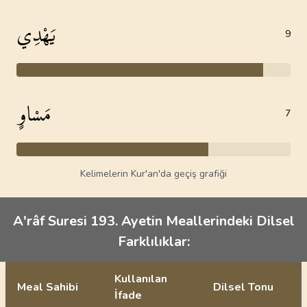
يَهْدِي
9
مَسْاوٍ
7
Kelimelerin Kur'an'da geçiş grafiği
A'râf Suresi 193. Ayetin Meallerindeki Dilsel
Farklılıklar:
Kullanılan
Meal Sahibi
Dilsel Tonu
İfade