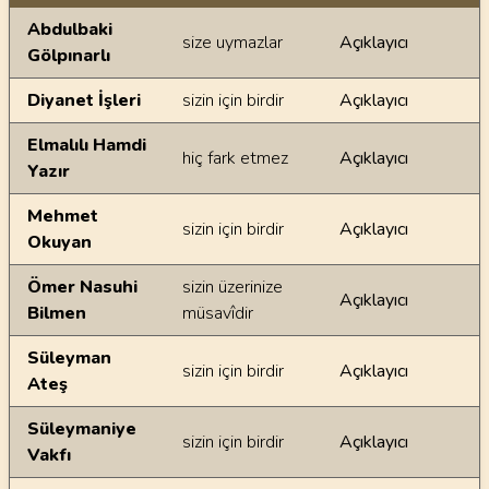
Ayetin meallerindeki dilsel farklılıklar
Abdulbaki
size uymazlar
Açıklayıcı
Gölpınarlı
Diyanet İşleri
sizin için birdir
Açıklayıcı
Elmalılı Hamdi
hiç fark etmez
Açıklayıcı
Yazır
Mehmet
sizin için birdir
Açıklayıcı
Okuyan
Ömer Nasuhi
sizin üzerinize
Açıklayıcı
Bilmen
müsavîdir
Süleyman
sizin için birdir
Açıklayıcı
Ateş
Süleymaniye
sizin için birdir
Açıklayıcı
Vakfı