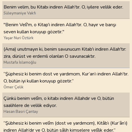
Benim velim, bu Kitabı indiren Allah’tır. O, iyilere velilik eder.
Süleymaniye Vakfı
"Benim Velî'm, o Kitap'ı indiren Allah'tır. O, hayır ve barışı
seven kulları koruyup gözetir."
Yaşar Nuri Öztürk
(Ama) unutmayın ki, benim savunucum Kitab'ı indiren Allah'tır:
zira, dürüst ve erdemli olanları O savunacaktır.
Mustafa İslamoğlu
“Şüphesiz ki benim dost ve yardımcım, Kur’an’ı indiren Allah’tır.
O, bütün iyi kulları koruyup gözetir.”
Ömer Çelik
Çünkü benim velîm, o kitabı indiren Allahdır ve O, bütün
saalihlere de velilik ediyor.
Hasan Basri Çantay
“Şübhesiz ki benim velîm (dost ve yardımcım), Kitâb’ı (Kur’ân’ı)
indiren Allah’dır ve O, bütün sâlih kimselere velîlik eder.”