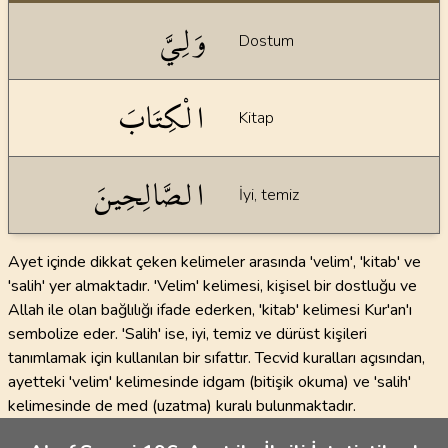
Dil bilgisi açıklamaları
وَلِيَّ
Dostum
الْكِتَابَ
Kitap
الصَّالِحِينَ
İyi, temiz
Ayet içinde dikkat çeken kelimeler arasında 'velim', 'kitab' ve
'salih' yer almaktadır. 'Velim' kelimesi, kişisel bir dostluğu ve
Allah ile olan bağlılığı ifade ederken, 'kitab' kelimesi Kur'an'ı
sembolize eder. 'Salih' ise, iyi, temiz ve dürüst kişileri
tanımlamak için kullanılan bir sıfattır. Tecvid kuralları açısından,
ayetteki 'velim' kelimesinde idgam (bitişik okuma) ve 'salih'
kelimesinde de med (uzatma) kuralı bulunmaktadır.