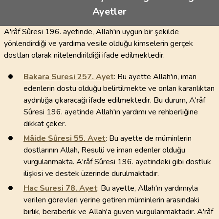
Ayetler
A'râf Sûresi 196. ayetinde, Allah'ın uygun bir şekilde
yönlendirdiği ve yardıma vesile olduğu kimselerin gerçek
dostları olarak nitelendirildiği ifade edilmektedir.
Bakara Suresi
257
. Ayet
: Bu ayette Allah'ın, iman
edenlerin dostu olduğu belirtilmekte ve onları karanlıktan
aydınlığa çıkaracağı ifade edilmektedir. Bu durum, A'râf
Sûresi 196. ayetinde Allah'ın yardımı ve rehberliğine
dikkat çeker.
Mâide Sûresi
55
. Ayet
: Bu ayette de müminlerin
dostlarının Allah, Resulü ve iman edenler olduğu
vurgulanmakta. A'râf Sûresi 196. ayetindeki gibi dostluk
ilişkisi ve destek üzerinde durulmaktadır.
Hac Suresi
78
. Ayet
: Bu ayette, Allah'ın yardımıyla
verilen görevleri yerine getiren müminlerin arasındaki
birlik, beraberlik ve Allah'a güven vurgulanmaktadır. A'râf