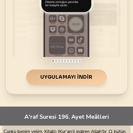
UYGULAMAYI İNDIR
A'raf Suresi 196. Ayet Meâlleri
Çünkü benim velim, Kitab’ı (Kur’an’ı) indiren Allah’tır. O, bütün