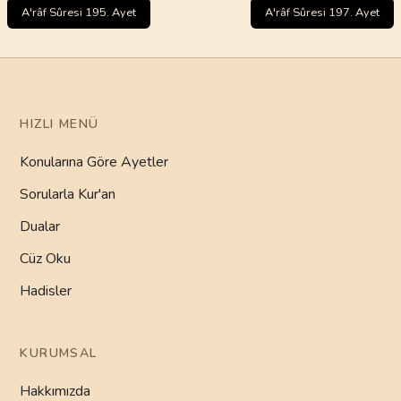
A'râf Sûresi 195. Ayet
A'râf Sûresi 197. Ayet
HIZLI MENÜ
Konularına Göre Ayetler
Sorularla Kur'an
Dualar
Cüz Oku
Hadisler
KURUMSAL
Hakkımızda