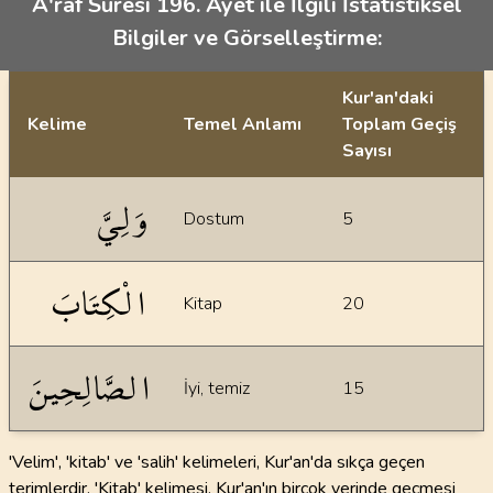
A'raf Suresi 196. Ayet ile İlgili İstatistiksel
Bilgiler ve Görselleştirme:
Kur'an'daki
Kelime
Temel Anlamı
Toplam Geçiş
Sayısı
İstatiksel bilgiler
وَلِيَّ
Dostum
5
الْكِتَابَ
Kitap
20
الصَّالِحِينَ
İyi, temiz
15
'Velim', 'kitab' ve 'salih' kelimeleri, Kur'an'da sıkça geçen
terimlerdir. 'Kitab' kelimesi, Kur'an'ın birçok yerinde geçmesi