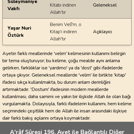
Süleymaniye
Kitabı indiren
Geleneksel
Vakfı
Allah’tır
Benim Velî'm, o
Yaşar Nuri
Kitap'ı indiren
Açıklayıcı
Öztürk
Allah'tır
Ayetin farklı meallerinde 'velim' kelimesinin kullanımı belirgin
bir tema oluşturuyor; bu kelime, çoğu mealde aynı anlama
gelirken, farklılıklar ise 'yardımcı' ya da 'dost' gibi ifadelerde
ortaya çıkıyor. Geleneksel meallerde 'velim' ile birlikte 'kitap'
ifadesi sıkça kullanılmakta, bu durum anlam derinliğini
artırmaktadır. 'Dostum' ifadesinin modern meallerde
kullanılması, daha samimi ve yakın bir ilişkide Allah ile olan bağı
vurgulamakta. Dolayısıyla, farklı ifadelerin kullanımı, hem kelime
seçimindeki çeşitlilik hem de Allah ile insan arasındaki ilişkiye
dair farklı bakış açılarını ortaya koymaktadır.
A'râf Sûresi 196. Ayet ile Bağlantılı Diğer