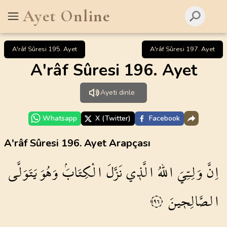
Ayet Online
A'râf Sûresi 195. Ayet
A'râf Sûresi 197. Ayet
A'râf Sûresi 196. Ayet
Ayeti dinle
Whatsapp
X (Twitter)
Facebook
A'râf Sûresi 196. Ayet Arapçası
اِنَّ
وَلِـِّيَ
اللّٰهُ
الَّذ۪ي
نَزَّلَ
الْكِتَابَۘ
وَهُوَ
يَتَوَلَّى
الصَّالِح۪ينَ
١٩٦