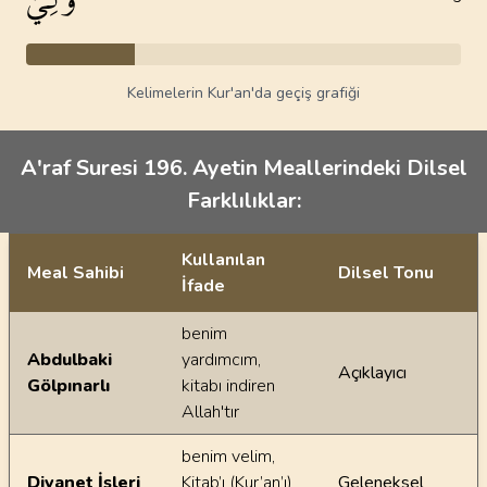
Kelimelerin Kur'an'da geçiş grafiği
A'raf Suresi 196. Ayetin Meallerindeki Dilsel
Farklılıklar:
Kullanılan
Meal Sahibi
Dilsel Tonu
İfade
Ayetin meallerindeki dilsel farklılıklar
benim
Abdulbaki
yardımcım,
Açıklayıcı
Gölpınarlı
kitabı indiren
Allah'tır
benim velim,
Diyanet İşleri
Kitab’ı (Kur’an’ı)
Geleneksel