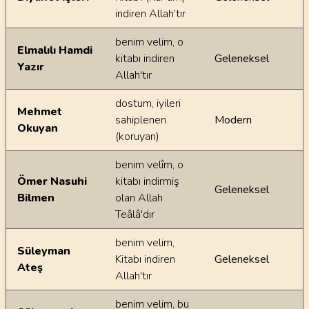
indiren Allah’tır
benim velim, o
Elmalılı Hamdi
kitabı indiren
Geleneksel
Yazır
Allah'tır
dostum, iyileri
Mehmet
sahiplenen
Modern
Okuyan
(koruyan)
benim velîm, o
Ömer Nasuhi
kitabı indirmiş
Geleneksel
Bilmen
olan Allah
Teâlâ'dır
benim velim,
Süleyman
Kitabı indiren
Geleneksel
Ateş
Allah'tır
benim velim, bu