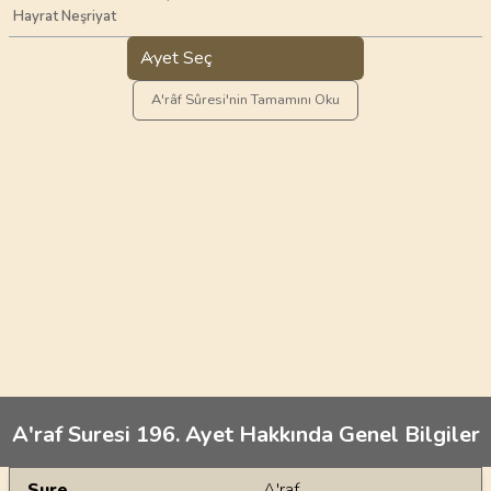
Hayrat Neşriyat
Ayet Seç
A'râf Sûresi'nin Tamamını Oku
A'raf Suresi 196. Ayet Hakkında Genel Bilgiler
Genel Bilgiler
Sure
A'raf