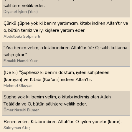
salihlere velilik eder.
Diyanet İşleri (Yeni)
Çünkü şüphe yok ki benim yardımcım, kitabı indiren Allah'tır ve
o, bütün temiz ve iyi kişilere yardım eder.
Abdulbaki Gölpınarlı
"Zira benim velim, o kitabı indiren Allah'tır. Ve O, salih kullarına
sahip çıkar."
Elmalılı Hamdi Yazır
(De ki:) “Şüphesiz ki benim dostum, iyileri sahiplenen
(koruyan) ve Kitabı (Kur’an’ı) indiren Allah’tır.
Mehmet Okuyan
Şüphe yok ki, benim velîm, o kitabı indirmiş olan Allah
Teâlâ'dır ve O, bütün sâlihlere velîlik eder.
Ömer Nasuhi Bilmen
Benim velim, Kitabı indiren Allah'tır. O, iyileri yönetir (korur).
Süleyman Ateş