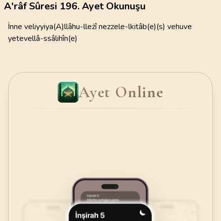
A'râf Sûresi 196. Ayet Okunuşu
İnne veliyyiya(A)llâhu-lleżî nezzele-lkitâb(e)(s) vehuve
yetevellâ-ssâlihîn(e)
Ayet Online