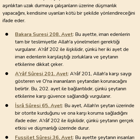
aşırılıktan uzak durmaya çalışanların üzerine düşmanlık
yapacağını, kendisine uyanları kötü bir şekilde yönlendireceğini
ifade eder.
Bakara Suresi
208
. Ayet
: Bu ayette, iman edenlerin
tam bir teslimiyetle Allah'a yönelmeleri gerektiği
vurgulanır. A'râf 202 ile ilişkilidir, çünkü her iki ayet de
iman edenlerin karşılaştığı zorluklara ve şeytanın
etkilerine dikkat çeker.
A'râf Sûresi
201
. Ayet
: A'râf 201, Allah'a karşı saygı
gösteren ve O'na inananların şeytandan korunacağını
belirtir. Bu, 202. ayet ile bağlantılıdır, çünkü şeytanın
etkilerine karşı güvence sağlandığı vurgulanır.
İsrâ Sûresi
65
. Ayet
: Bu ayet, Allah'ın şeytan üzerinde
bir otorite kurduğunu ve ona karşı koruma sağladığını
ifade eder. A'râf 202 ile ilişkilidir, çünkü şeytanın gerçek
etkisi ve düşmanlığı üzerinde durur.
Fussilet Sûresi
36
. Ayet
: Bu ayette şeytanın insanları