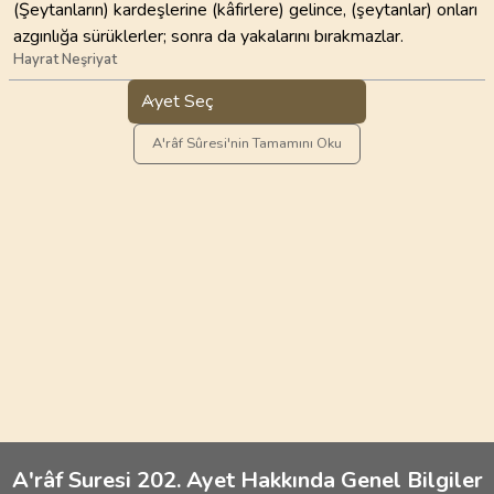
(Şeytanların) kardeşlerine (kâfirlere) gelince, (şeytanlar) onları
azgınlığa sürüklerler; sonra da yakalarını bırakmazlar.
Hayrat Neşriyat
Ayet Seç
A'râf Sûresi'nin Tamamını Oku
A'râf Suresi 202. Ayet Hakkında Genel Bilgiler