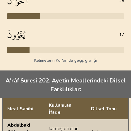
أَخَوَانُ
25
يُغْوُونَ
17
Kelimelerin Kur'an'da geçiş grafiği
A'râf Suresi 202. Ayetin Meallerindeki Dilsel
Farklılıklar:
Kullanılan
Meal Sahibi
Dilsel Tonu
İfade
Ayetin meallerindeki dilsel farklılıklar
Abdulbaki
kardeşleri olan