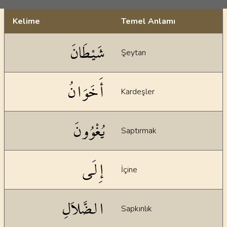
Kelime
Temel Anlamı
Dil bilgisi açıklamaları
شَيْطَانَ
Şeytan
أَخَوَانُ
Kardeşler
يُغْوُونَ
Saptırmak
إِلَى
İçine
الضَّلاَلِ
Sapkınlık