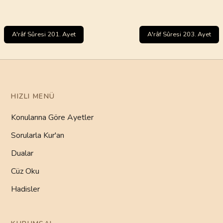
A'râf Sûresi 201. Ayet
A'râf Sûresi 203. Ayet
HIZLI MENÜ
Konularına Göre Ayetler
Sorularla Kur'an
Dualar
Cüz Oku
Hadisler