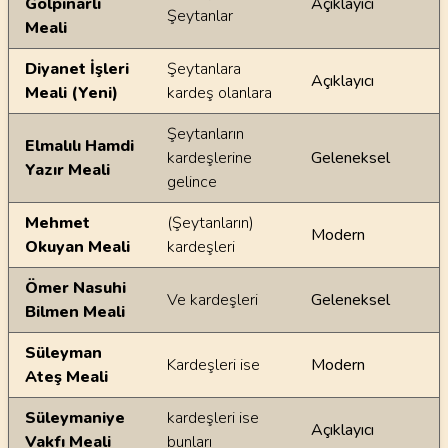
Gölpınarlı
Açıklayıcı
Şeytanlar
Meali
Diyanet İşleri
Şeytanlara
Açıklayıcı
Meali (Yeni)
kardeş olanlara
Şeytanların
Elmalılı Hamdi
kardeşlerine
Geleneksel
Yazır Meali
gelince
Mehmet
(Şeytanların)
Modern
Okuyan Meali
kardeşleri
Ömer Nasuhi
Ve kardeşleri
Geleneksel
Bilmen Meali
Süleyman
Kardeşleri ise
Modern
Ateş Meali
Süleymaniye
kardeşleri ise
Açıklayıcı
Vakfı Meali
bunları