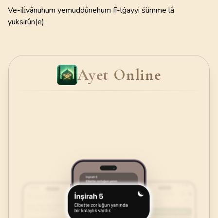
Ve-iḣvânuhum yemuddûnehum fî-lġayyi śümme lâ
yuksirûn(e)
Ayet Online