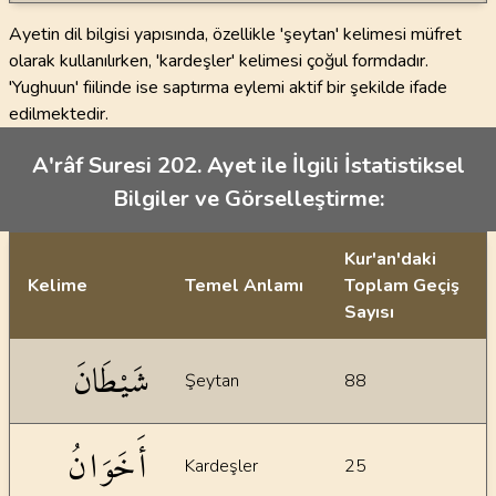
Ayetin dil bilgisi yapısında, özellikle 'şeytan' kelimesi müfret
olarak kullanılırken, 'kardeşler' kelimesi çoğul formdadır.
'Yughuun' fiilinde ise saptırma eylemi aktif bir şekilde ifade
edilmektedir.
A'râf Suresi 202. Ayet ile İlgili İstatistiksel
Bilgiler ve Görselleştirme:
Kur'an'daki
Kelime
Temel Anlamı
Toplam Geçiş
Sayısı
İstatiksel bilgiler
شَيْطَانَ
Şeytan
88
أَخَوَانُ
Kardeşler
25