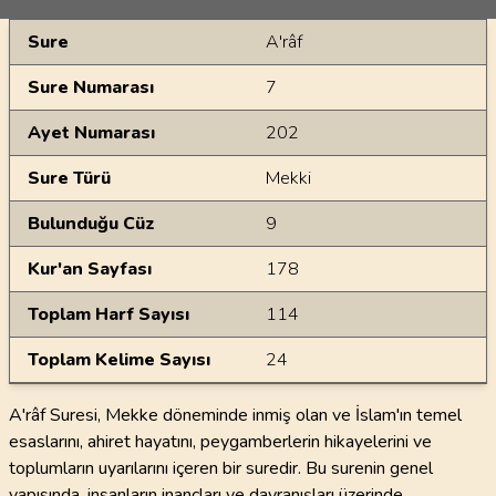
Genel Bilgiler
Sure
A'râf
Sure Numarası
7
Ayet Numarası
202
Sure Türü
Mekki
Bulunduğu Cüz
9
Kur'an Sayfası
178
Toplam Harf Sayısı
114
Toplam Kelime Sayısı
24
A'râf Suresi, Mekke döneminde inmiş olan ve İslam'ın temel
esaslarını, ahiret hayatını, peygamberlerin hikayelerini ve
toplumların uyarılarını içeren bir suredir. Bu surenin genel
yapısında, insanların inançları ve davranışları üzerinde