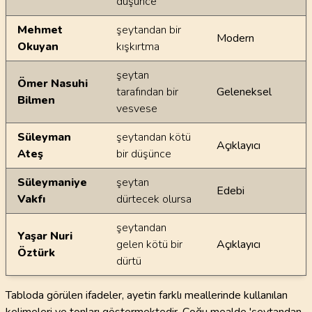
düşünce
Mehmet
şeytandan bir
Modern
Okuyan
kışkırtma
şeytan
Ömer Nasuhi
tarafından bir
Geleneksel
Bilmen
vesvese
Süleyman
şeytandan kötü
Açıklayıcı
Ateş
bir düşünce
Süleymaniye
şeytan
Edebi
Vakfı
dürtecek olursa
şeytandan
Yaşar Nuri
gelen kötü bir
Açıklayıcı
Öztürk
dürtü
Tabloda görülen ifadeler, ayetin farklı meallerinde kullanılan