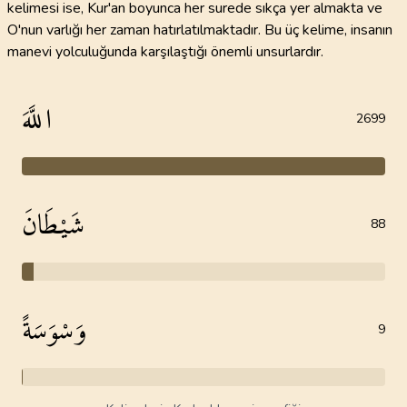
kelimesi ise, Kur'an boyunca her surede sıkça yer almakta ve
O'nun varlığı her zaman hatırlatılmaktadır. Bu üç kelime, insanın
manevi yolculuğunda karşılaştığı önemli unsurlardır.
اللَّهَ
2699
شَيْطَانَ
88
وَسْوَسَةً
9