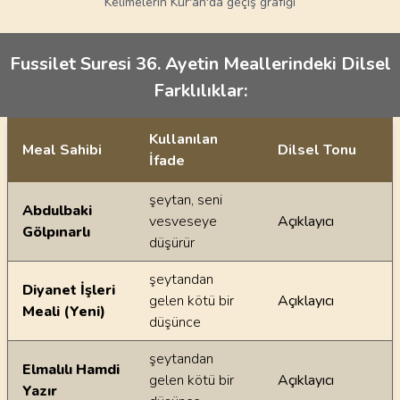
Kelimelerin Kur'an'da geçiş grafiği
Fussilet Suresi 36. Ayetin Meallerindeki Dilsel
Farklılıklar:
Kullanılan
Meal Sahibi
Dilsel Tonu
İfade
Ayetin meallerindeki dilsel farklılıklar
şeytan, seni
Abdulbaki
vesveseye
Açıklayıcı
Gölpınarlı
düşürür
şeytandan
Diyanet İşleri
gelen kötü bir
Açıklayıcı
Meali (Yeni)
düşünce
şeytandan
Elmalılı Hamdi
gelen kötü bir
Açıklayıcı
Yazır