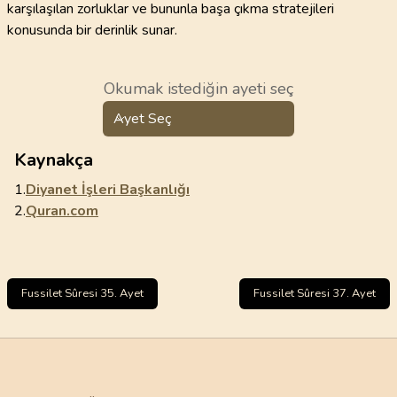
karşılaşılan zorluklar ve bununla başa çıkma stratejileri
konusunda bir derinlik sunar.
Okumak istediğin ayeti seç
Ayet Seç
Kaynakça
1.
Diyanet İşleri Başkanlığı
2.
Quran.com
Fussilet Sûresi 35. Ayet
Fussilet Sûresi 37. Ayet