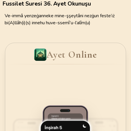
Fussilet Suresi 36. Ayet Okunuşu
Ve-immâ yenzeġanneke mine-şşeytâni nezġun feste’iż
bi(A)llâh(i)(s) innehu huve-ssemî’u-l’alîm(u)
Ayet Online