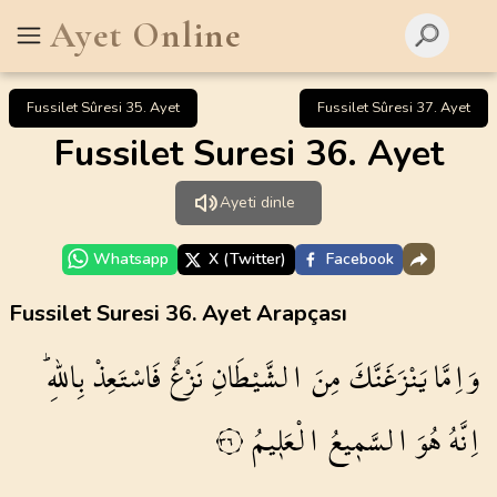
Ayet Online
Fussilet Sûresi 35. Ayet
Fussilet Sûresi 37. Ayet
Fussilet Suresi 36. Ayet
Ayeti dinle
Whatsapp
X (Twitter)
Facebook
Fussilet Suresi 36. Ayet Arapçası
وَاِمَّا
يَنْزَغَنَّكَ
مِنَ
الشَّيْطَانِ
نَزْغٌ
فَاسْتَعِذْ
بِاللّٰهِۜ
اِنَّهُ
هُوَ
السَّم۪يعُ
الْعَل۪يمُ
٣٦