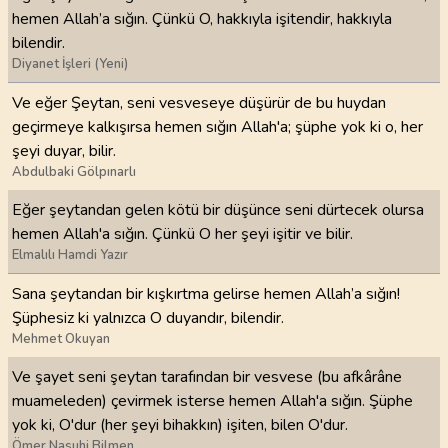
hemen Allah’a sığın. Çünkü O, hakkıyla işitendir, hakkıyla
bilendir.
Diyanet İşleri (Yeni)
Ve eğer Şeytan, seni vesveseye düşürür de bu huydan
geçirmeye kalkışırsa hemen sığın Allah'a; şüphe yok ki o, her
şeyi duyar, bilir.
Abdulbaki Gölpınarlı
Eğer şeytandan gelen kötü bir düşünce seni dürtecek olursa
hemen Allah'a sığın. Çünkü O her şeyi işitir ve bilir.
Elmalılı Hamdi Yazır
Sana şeytandan bir kışkırtma gelirse hemen Allah’a sığın!
Şüphesiz ki yalnızca O duyandır, bilendir.
Mehmet Okuyan
Ve şayet seni şeytan tarafından bir vesvese (bu afkârâne
muameleden) çevirmek isterse hemen Allah'a sığın. Şüphe
yok ki, O'dur (her şeyi bihakkın) işiten, bilen O'dur.
Ömer Nasuhi Bilmen