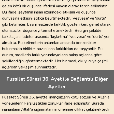
kelimeleri ve tonları göstermektedir. Çoğu mealde 'şeytandan
gelen kötü bir düşünce' ifadesi yaygın olarak tercih edilmiştir.
Bu ifade, şeytanın insan üzerindeki etkisini ve düşünce
dünyasına etkisini açıkça belirtmektedir. 'Vesvese' ve 'dürtü'
gibi kelimeler, bazı meallerde farklılık gösterirken, genel olarak
olumsuz bir düşünceyi temsil etmektedir. Belirgin şekilde
farklılaşan ifadeler arasında 'kışkırtma', 'vesvese' ve 'dürtü' yer
almakta. Bu kelimelerin anlamları arasında benzerlikler
bulunmakla birlikte, bazı nüans farklılıkları da taşıyabilir. Bu
durum, meallerin farklı yorumlayıcıların bakış açılarına göre
şekillendiğini göstermektedir. Her bir meal, okuyucuya çeşitli
açılardan yaklaşım sunmaktadır.
Fussilet Sûresi 36. Ayet ile Bağlantılı Diğer
Ayetler
Fussilet Sûresi 36. ayette, inançsızların kötü sözleri ve Allah’a
yönelenlerin karşılaştıkları zorluklar ifade edilmiştir. Burada,
inananların Allah'a sığınmalarının önemine dikkat çekilmektedir.