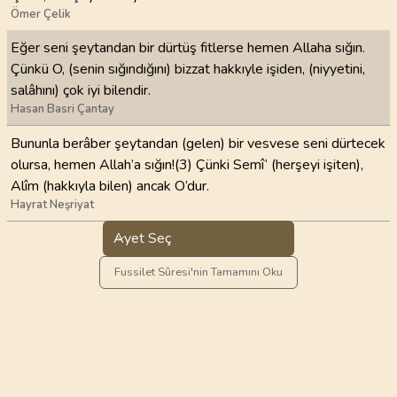
Ömer Çelik
Eğer seni şeytandan bir dürtüş fitlerse hemen Allaha sığın.
Çünkü O, (senin sığındığını) bizzat hakkıyle işiden, (niyyetini,
salâhını) çok iyi bilendir.
Hasan Basri Çantay
Bununla berâber şeytandan (gelen) bir vesvese seni dürtecek
olursa, hemen Allah’a sığın!(3) Çünki Semî‘ (herşeyi işiten),
Alîm (hakkıyla bilen) ancak O’dur.
Hayrat Neşriyat
Ayet Seç
Fussilet Sûresi'nin Tamamını Oku