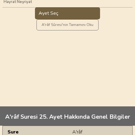
Hayrat Neşriyat
Ayet Seç
A'râf Sûresi'nin Tamamını Oku
A'râf Suresi 25. Ayet Hakkında Genel Bilgiler
Genel Bilgiler
Sure
A'râf