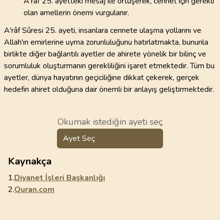
A'râf 25. ayetteki mesaj ile örtüşerek, cennet için gerekli
olan amellerin önemi vurgulanır.
A'râf Sûresi 25. ayeti, insanlara cennete ulaşma yollarını ve
Allah'ın emirlerine uyma zorunluluğunu hatırlatmakta, bununla
birlikte diğer bağlantılı ayetler de ahirete yönelik bir bilinç ve
sorumluluk oluşturmanın gerekliliğini işaret etmektedir. Tüm bu
ayetler, dünya hayatının geçiciliğine dikkat çekerek, gerçek
hedefin ahiret olduğuna dair önemli bir anlayış geliştirmektedir.
Okumak istediğin ayeti seç
Ayet Seç
Kaynakça
1.
Diyanet İşleri Başkanlığı
2.
Quran.com