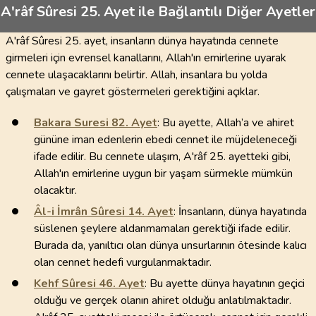
A'râf Sûresi 25. Ayet ile Bağlantılı Diğer Ayetler
A'râf Sûresi 25. ayet, insanların dünya hayatında cennete
girmeleri için evrensel kanallarını, Allah'ın emirlerine uyarak
cennete ulaşacaklarını belirtir. Allah, insanlara bu yolda
çalışmaları ve gayret göstermeleri gerektiğini açıklar.
Bakara Suresi
82
. Ayet
: Bu ayette, Allah’a ve ahiret
gününe iman edenlerin ebedi cennet ile müjdeleneceği
ifade edilir. Bu cennete ulaşım, A'râf 25. ayetteki gibi,
Allah'ın emirlerine uygun bir yaşam sürmekle mümkün
olacaktır.
Âl-i İmrân Sûresi
14
. Ayet
: İnsanların, dünya hayatında
süslenen şeylere aldanmamaları gerektiği ifade edilir.
Burada da, yanıltıcı olan dünya unsurlarının ötesinde kalıcı
olan cennet hedefi vurgulanmaktadır.
Kehf Sûresi
46
. Ayet
: Bu ayette dünya hayatının geçici
olduğu ve gerçek olanın ahiret olduğu anlatılmaktadır.