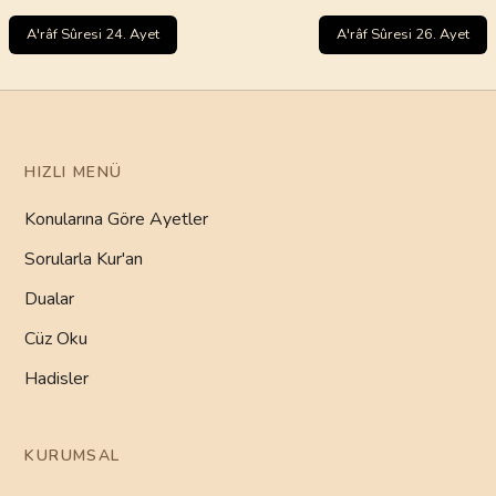
A'râf Sûresi 24. Ayet
A'râf Sûresi 26. Ayet
HIZLI MENÜ
Konularına Göre Ayetler
Sorularla Kur'an
Dualar
Cüz Oku
Hadisler
KURUMSAL