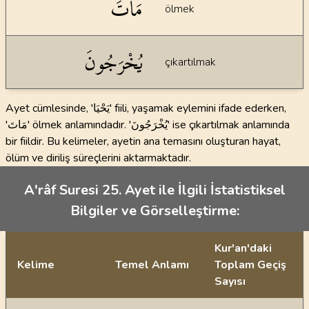
مَاتَ
ölmek
يُخْرَجُونَ
çıkartılmak
Ayet cümlesinde, 'يَحْيَا' fiili, yaşamak eylemini ifade ederken,
'مَاتَ' ölmek anlamındadır. 'يُخْرَجُونَ' ise çıkartılmak anlamında
bir fiildir. Bu kelimeler, ayetin ana temasını oluşturan hayat,
ölüm ve diriliş süreçlerini aktarmaktadır.
A'râf Suresi 25. Ayet ile İlgili İstatistiksel
Bilgiler ve Görselleştirme:
Kur'an'daki
Kelime
Temel Anlamı
Toplam Geçiş
Sayısı
İstatiksel bilgiler