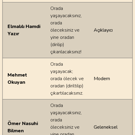
Orada
yaşayacaksınız,
orada
Elmalılı Hamdi
öleceksiniz ve
Açıklayıcı
Yazır
yine oradan
(dirilip)
çıkarılacaksınız!
Orada
yaşayacak;
Mehmet
orada ölecek ve
Modern
Okuyan
oradan (diriltilip)
çıkartılacaksınız.
Orada
yaşayacaksınız,
orada
Ömer Nasuhi
öleceksiniz ve
Geleneksel
Bilmen
yine oradan