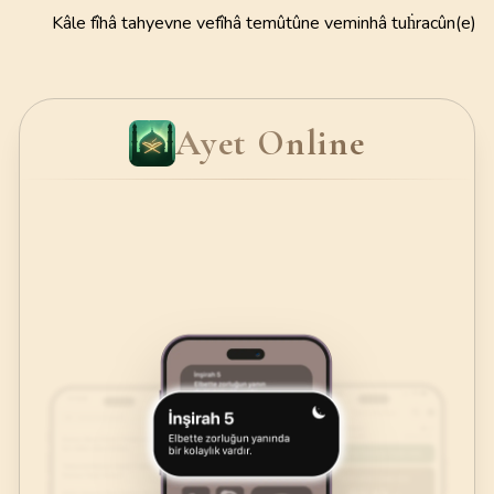
Kâle fîhâ tahyevne vefîhâ temûtûne veminhâ tuḣracûn(e)
Ayet Online