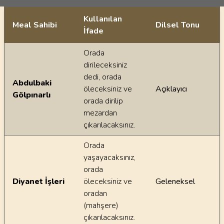
Kullanılan
Meal Sahibi
Dilsel Tonu
İfade
Ayetin meallerindeki dilsel farklılıklar
Orada
dirileceksiniz
dedi, orada
Abdulbaki
öleceksiniz ve
Açıklayıcı
Gölpınarlı
orada dirilip
mezardan
çıkarılacaksınız.
Orada
yaşayacaksınız,
orada
Diyanet İşleri
öleceksiniz ve
Geleneksel
oradan
(mahşere)
çıkarılacaksınız.