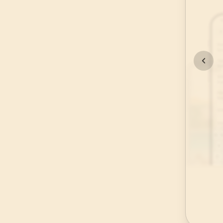
45
.
Casiye Suresi
37
AYET
49
.
Hucurat Suresi
18
AYET
53
.
Necm Suresi
62
AYET
57
.
Hadid Suresi
29
AYET
61
.
Saff Suresi
14
AYET
65
.
Talak Suresi
12
AYET