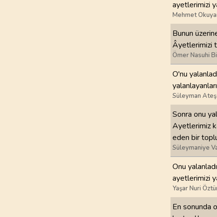
ayetlerimizi 
Mehmet Okuya
97
.
Kadir Suresi
5
AYET
Bunun üzerine
Âyetlerimizi 
101
.
Karia Suresi
Ömer Nasuhi B
11
AYET
O'nu yalanlad
yalanlayanları
105
.
Fil Suresi
Süleyman Ateş
5
AYET
Sonra onu yal
109
.
Kafirun Suresi
Ayetlerimiz k
6
AYET
eden bir topl
Süleymaniye Va
113
.
Felak Suresi
Onu yalanladı
5
AYET
ayetlerimizi 
Yaşar Nuri Öztü
En sonunda on