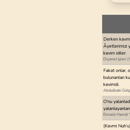
69
.
Hakka Suresi
52
AYET
73
.
Muzzemmil Sures
20
AYET
Derken kavmi 
77
.
Murselat Suresi
Âyetlerimizi 
50
AYET
kavim idiler.
Diyanet İşleri (
81
.
Tekvir Suresi
29
AYET
Fakat onlar, 
bulunanları k
85
.
Buruc Suresi
kavimdi.
22
AYET
Abdulbaki Gölp
O'nu yalanlad
89
.
Fecr Suresi
30
AYET
yalanlayanları
Elmalılı Hamdi 
93
.
Duha Suresi
(Kavmi Nuh’u)
11
AYET