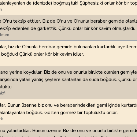
yalanlayanları da (denizde) boğmuştuk! Şüphesiz ki onlar kör bir to
n
98
.
Beyyine Suresi
99
.
Zilzal Suresi
8
AYET
8
AYET
 O'nu tekzîp ettiler. Biz de O'nu ve O'nunla beraber gemide olanlar
tekzîp edenleri de garkettik. Çünkü onlar bir kör kavim olmuşlardı.
102
.
Tekasur Suresi
103
.
Asr Suresi
ilmen
8
AYET
3
AYET
ılar, biz de O'nunla berebar gemide bulunanları kurtardık, ayetlerim
 boğduk! Çünkü onlar kör bir kavim idiler.
106
.
Kureyş Suresi
107
.
Maun Suresi
4
AYET
7
AYET
ancı yerine koydular. Biz de onu ve onunla birlikte olanları gemiyle
110
.
Nasr Suresi
111
.
Tebbet Suresi
arşısında yalan yanlış şeylere sarılanları da suda boğduk. Çünkü on
3
AYET
5
AYET
uluktu.
kfı
114
.
Nas Suresi
lar. Bunun üzerine biz onu ve beraberindekileri gemi içinde kurtardı
6
AYET
yalanlayanları boğduk. Gözleri görmez bir topluluktu onlar.
rk
u yalanladılar. Bunun üzerine Biz de onu ve onunla birlikte gemid