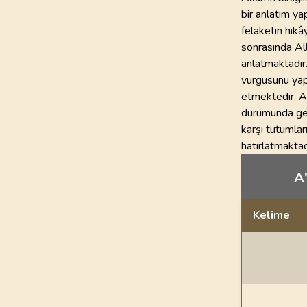
bir anlatım y
felaketin hikâ
sonrasında All
anlatmaktadır.
vurgusunu yapa
etmektedir. A
durumunda gel
karşı tutumlar
hatırlatmaktad
A'
Kelime
Dil bilgisi açı