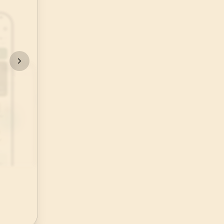
48
.
Fetih Suresi
29
AYET
52
.
Tur Suresi
49
AYET
56
.
Vakia Suresi
96
AYET
60
.
Mumtehine Suresi
13
AYET
64
.
Tegabun Suresi
18
AYET
68
.
Kalem Suresi
52
AYET