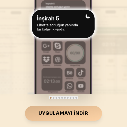
46
.
Ahkaf Suresi
47
.
Muhammed Suresi
35
AYET
38
AYET
50
.
Kaf Suresi
51
.
Zariyat Suresi
45
AYET
60
AYET
54
.
Kamer Suresi
55
.
Rahman Suresi
55
AYET
78
AYET
58
.
Mücadele Suresi
59
.
Hasr Suresi
22
AYET
24
AYET
62
.
Cuma Suresi
63
.
Munafikune Suresi
11
AYET
11
AYET
66
.
Tahrim Suresi
67
.
Mulk Suresi
UYGULAMAYI İNDIR
12
AYET
30
AYET