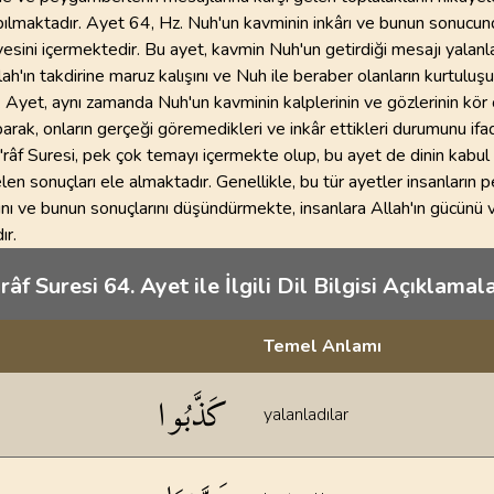
apılmaktadır. Ayet 64, Hz. Nuh'un kavminin inkârı ve bunun sonucu
yesini içermektedir. Bu ayet, kavmin Nuh'un getirdiği mesajı yalan
ah'ın takdirine maruz kalışını ve Nuh ile beraber olanların kurtuluş
 Ayet, aynı zamanda Nuh'un kavminin kalplerinin ve gözlerinin kör
rak, onların gerçeği göremedikleri ve inkâr ettikleri durumunu ifa
'râf Suresi, pek çok temayı içermekte olup, bu ayet de dinin kabu
en sonuçları ele almaktadır. Genellikle, bu tür ayetler insanların
ını ve bunun sonuçlarını düşündürmekte, insanlara Allah'ın gücünü v
ır.
râf Suresi 64. Ayet ile İlgili Dil Bilgisi Açıklamala
Temel Anlamı
klamaları
كَذَّبُوا
yalanladılar