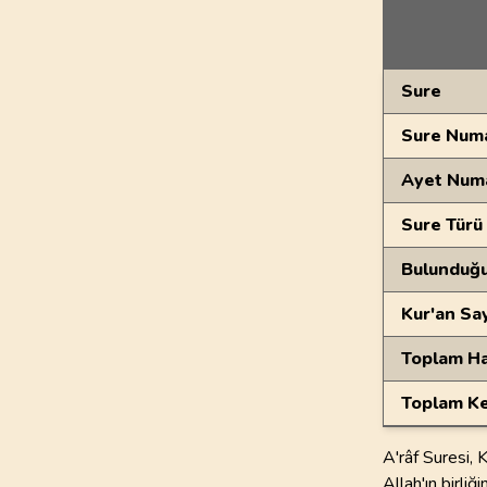
Genel Bilgiler
Sure
Sure Numa
Ayet Num
Sure Türü
Bulunduğ
Kur'an Sa
Toplam Ha
Toplam Ke
A'râf Suresi, 
Allah'ın birli