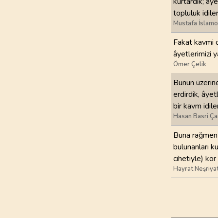
kurtardık; ay
topluluk idiler
Mustafa İslamo
Fakat kavmi o
âyetlerimizi y
Ömer Çelik
Bunun üzerine
erdirdik, âyet
bir kavm idiler
Hasan Basri Ça
Buna rağmen o
bulunanları ku
cihetiyle) kör 
Hayrat Neşriya