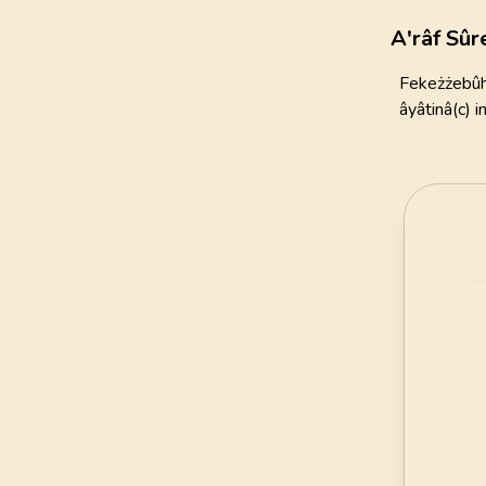
111
AYET
A'râf Sûr
21
.
Enbiya Suresi
Fekeżżebûhu
112
AYET
âyâtinâ(c) 
25
.
Furkan Suresi
77
AYET
29
.
Ankebut Suresi
69
AYET
33
.
Ahzab Suresi
73
AYET
37
.
Saffat Suresi
182
AYET
41
.
Fussilet Suresi
54
AYET