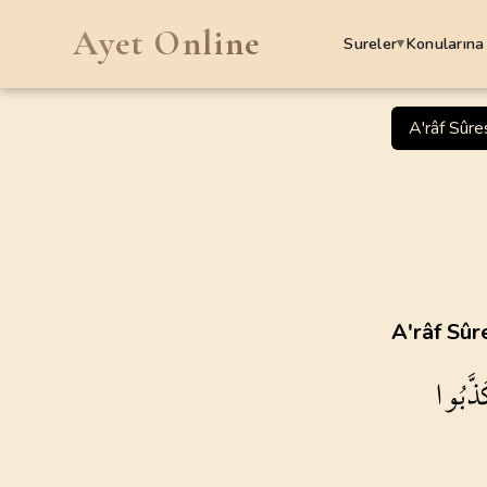
Ayet Online
Sureler
Konularına
▾
SURELER
A'râf Sûre
1
.
Fatiha Suresi
7
AYET
5
.
Maide Suresi
120
AYET
9
.
Tevbe Suresi
A'râf Sûr
129
AYET
ذَّبُوا
13
.
Rad Suresi
43
AYET
17
.
Isra Suresi