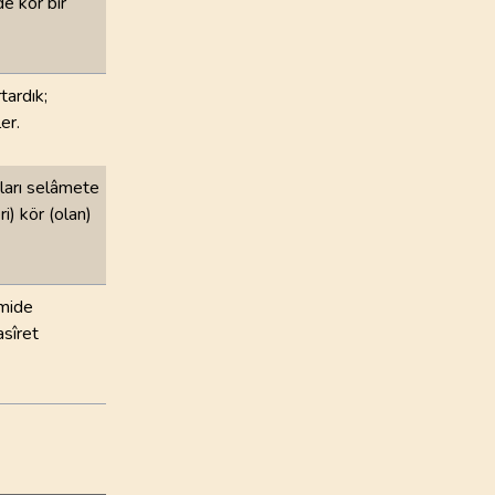
de kör bir
tardık;
er.
ları selâmete
i) kör (olan)
emide
asîret