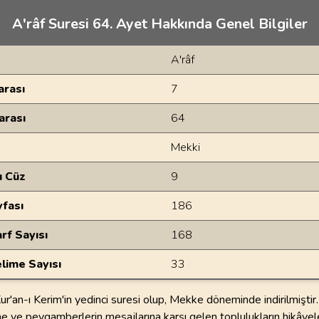
A'râf Suresi 64. Ayet Hakkında Genel Bilgiler
A'râf
rası
7
arası
64
Mekki
u Cüz
9
yfası
186
rf Sayısı
168
lime Sayısı
33
Kur'an-ı Kerim'in yedinci suresi olup, Mekke döneminde indirilmiştir
ğine ve peygamberlerin mesajlarına karşı gelen toplulukların hikâyel