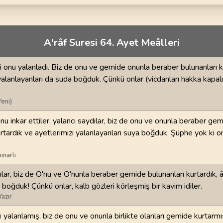
70
.
Mearic Suresi
71
.
Nuh Suresi
44
AYET
28
AYET
i
74
.
Muddessir Suresi
75
.
Kiyamet Suresi
A'râf Suresi 64. Ayet Meâlleri
56
AYET
40
AYET
onu yalanladı. Biz de onu ve gemide onunla beraber bulunanları ku
78
.
Nebe Suresi
79
.
Naziat Suresi
yalanlayanları da suda boğduk. Çünkü onlar (vicdanları hakka kapalı)
40
AYET
46
AYET
Yeni)
82
.
Infitar Suresi
83
.
Mutaffifin Suresi
19
AYET
36
AYET
onu inkar ettiler, yalancı saydılar, biz de onu ve onunla beraber ge
urtardık ve ayetlerimizi yalanlayanları suya boğduk. Şüphe yok ki on
86
.
Tarik Suresi
87
.
Ala Suresi
17
AYET
19
AYET
ınarlı
ılar, biz de O'nu ve O'nunla beraber gemide bulunanları kurtardık, â
90
.
Beled Suresi
91
.
Şems Suresi
20
AYET
15
AYET
 boğduk! Çünkü onlar, kalb gözleri körleşmiş bir kavim idiler.
Yazır
94
.
İnşirah Suresi
95
.
Tin Suresi
 yalanlamış, biz de onu ve onunla birlikte olanları gemide kurtarmış
8
AYET
8
AYET