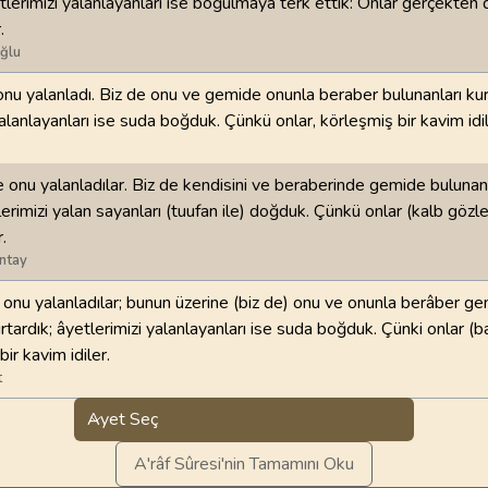
etlerimizi yalanlayanları ise boğulmaya terk ettik: Onlar gerçekten 
.
ğlu
nu yalanladı. Biz de onu ve gemide onunla beraber bulunanları kur
alanlayanları ise suda boğduk. Çünkü onlar, körleşmiş bir kavim idil
 onu yalanladılar. Biz de kendisini ve beraberinde gemide bulunan
lerimizi yalan sayanları (tuufan ile) doğduk. Çünkü onlar (kalb gözler
.
ntay
nu yalanladılar; bunun üzerine (biz de) onu ve onunla berâber g
rtardık; âyetlerimizi yalanlayanları ise suda boğduk. Çünki onlar (b
bir kavim idiler.
t
Ayet Seç
A'râf Sûresi'nin Tamamını Oku