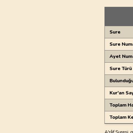
Genel Bilgiler
Sure
Sure Numa
Ayet Num
Sure Türü
Bulunduğ
Kur'an Sa
Toplam Ha
Toplam Ke
A'râf Suresi, 