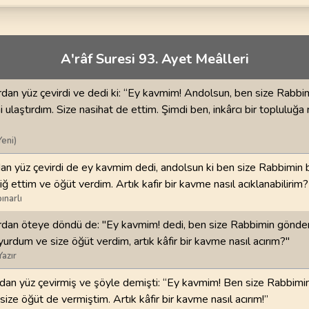
70
.
Mearic Suresi
71
.
Nuh Suresi
44
AYET
28
AYET
i
74
.
Muddessir Suresi
75
.
Kiyamet Suresi
A'râf Suresi 93. Ayet Meâlleri
56
AYET
40
AYET
rdan yüz çevirdi ve dedi ki: “Ey kavmim! Andolsun, ben size Rabbi
78
.
Nebe Suresi
79
.
Naziat Suresi
i ulaştırdım. Size nasihat de ettim. Şimdi ben, inkârcı bir topluluğa 
40
AYET
46
AYET
Yeni)
82
.
Infitar Suresi
83
.
Mutaffifin Suresi
19
AYET
36
AYET
an yüz çevirdi de ey kavmim dedi, andolsun ki ben size Rabbimin bi
iğ ettim ve öğüt verdim. Artık kafir bir kavme nasıl acıklanabilirim?
86
.
Tarik Suresi
87
.
Ala Suresi
ınarlı
17
AYET
19
AYET
ardan öteye döndü de: "Ey kavmim! dedi, ben size Rabbimin gönder
yurdum ve size öğüt verdim, artık kâfir bir kavme nasıl acırım?"
90
.
Beled Suresi
91
.
Şems Suresi
Yazır
20
AYET
15
AYET
dan yüz çevirmiş ve şöyle demişti: “Ey kavmim! Ben size Rabbimin
94
.
İnşirah Suresi
95
.
Tin Suresi
ize öğüt de vermiştim. Artık kâfir bir kavme nasıl acırım!”
8
AYET
8
AYET