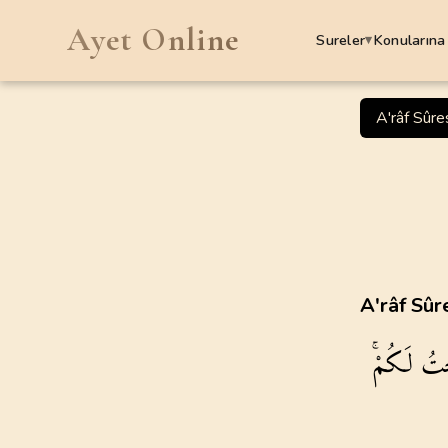
Ayet Online
Sureler
Konularına
▾
SURELER
A'râf Sûre
1
.
Fatiha Suresi
7
AYET
5
.
Maide Suresi
120
AYET
9
.
Tevbe Suresi
A'râf Sûr
129
AYET
ْتُ
لَكُمْۚ
13
.
Rad Suresi
43
AYET
17
.
Isra Suresi