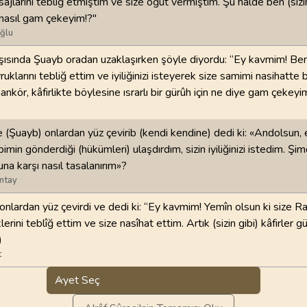
jlarını tebliğ etmiştim ve size öğüt vermiştim. Şu halde ben (sizi
n nasıl gam çekeyim!?"
ğlu
rşısında Şuayb oradan uzaklaşırken şöyle diyordu: “Ey kavmim! Ben
uklarını tebliğ ettim ve iyiliğinizi isteyerek size samimi nasihatte
nkör, kâfirlikte böylesine ısrarlı bir gürûh için ne diye gam çekeyi
 (Şuayb) onlardan yüz çevirib (kendi kendine) dedi ki: «Andolsun,
min gönderdiği (hükümleri) ulaşdırdım, sizin iyiliğinizi istedim. Şi
una karşı nasıl tasalanırım»?
ntay
 onlardan yüz çevirdi ve dedi ki: “Ey kavmim! Yemîn olsun ki size R
lerini teblîğ ettim ve size nasîhat ettim. Artık (sizin gibi) kâfirler g
)
t
Ayet Seç