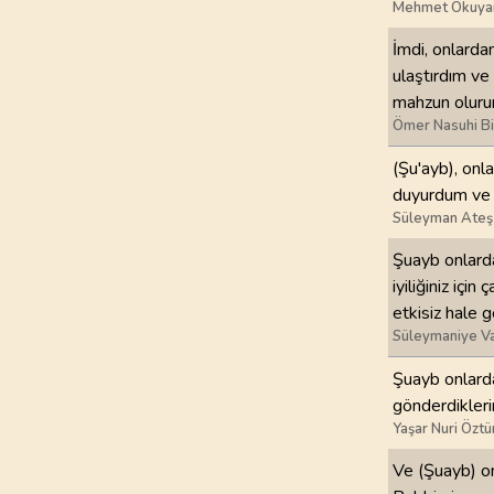
Mehmet Okuya
97
.
Kadir Suresi
İmdi, onlarda
5
AYET
ulaştırdım ve 
mahzun olur
101
.
Karia Suresi
Ömer Nasuhi B
11
AYET
(Şu'ayb), onl
duyurdum ve s
105
.
Fil Suresi
Süleyman Ateş
5
AYET
Şuayb onlarda
109
.
Kafirun Suresi
iyiliğiniz iç
6
AYET
etkisiz hale g
Süleymaniye Va
113
.
Felak Suresi
Şuayb onlard
5
AYET
gönderdiklerin
Yaşar Nuri Öztü
Ve (Şuayb) on