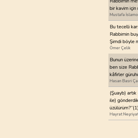
Rabbimin mesa
bir kavim içi
Mustafa İslamo
Bu tecelli ka
Rabbimin buyr
Şimdi böyle na
Ömer Çelik
Bunun üzerine
ben size Rabbi
kâfirler güruh
Hasan Basri Ça
(Şuayb) artık
ile) gönderdik
üzülürüm?”(1
Hayrat Neşriya