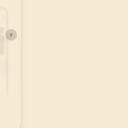
48
.
Fetih Suresi
29
AYET
52
.
Tur Suresi
49
AYET
56
.
Vakia Suresi
96
AYET
60
.
Mumtehine Suresi
13
AYET
64
.
Tegabun Suresi
18
AYET
68
.
Kalem Suresi
52
AYET