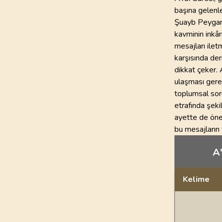
başına gelenle
Şuayb Peygamb
kavminin inkâr
mesajları iletm
karşısında der
dikkat çeker. 
ulaşması gerek
toplumsal soru
etrafında şekil
ayette de önem
bu mesajların t
A'
Kelime
Dil bilgisi açı