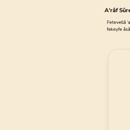
111
AYET
A'râf Sûr
21
.
Enbiya Suresi
Fetevellâ ‘
112
AYET
fekeyfe âsâ 
25
.
Furkan Suresi
77
AYET
29
.
Ankebut Suresi
69
AYET
33
.
Ahzab Suresi
73
AYET
37
.
Saffat Suresi
182
AYET
41
.
Fussilet Suresi
54
AYET