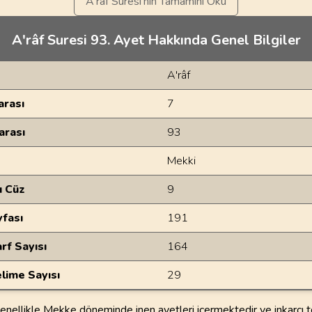
A'râf Sûresi'nin Tamamını Oku
A'râf Suresi 93. Ayet Hakkında Genel Bilgiler
A'râf
rası
7
arası
93
Mekki
u Cüz
9
yfası
191
rf Sayısı
164
lime Sayısı
29
genellikle Mekke döneminde inen ayetleri içermektedir ve inkarcı 