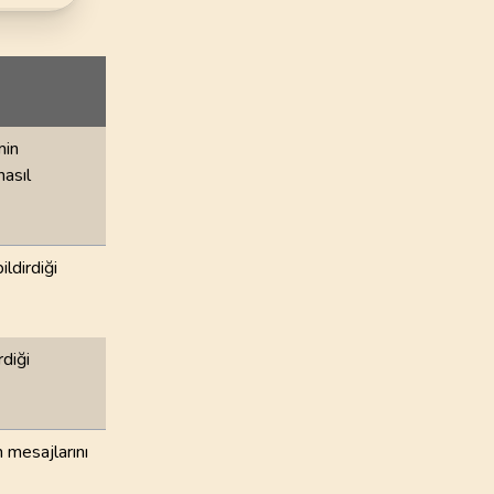
72
.
Cin Suresi
28
AYET
76
.
Insan Suresi
31
AYET
min
80
.
Abese Suresi
nasıl
42
AYET
84
.
İnşikak Suresi
25
AYET
ldirdiği
88
.
Gasiye Suresi
26
AYET
diği
92
.
Leyl Suresi
21
AYET
 mesajlarını
96
.
Alak Suresi
19
AYET