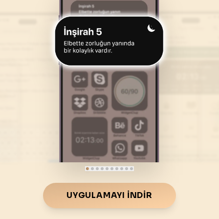
46
.
Ahkaf Suresi
47
.
Muhammed Suresi
35
AYET
38
AYET
50
.
Kaf Suresi
51
.
Zariyat Suresi
45
AYET
60
AYET
54
.
Kamer Suresi
55
.
Rahman Suresi
55
AYET
78
AYET
58
.
Mücadele Suresi
59
.
Hasr Suresi
22
AYET
24
AYET
62
.
Cuma Suresi
63
.
Munafikune Suresi
11
AYET
11
AYET
66
.
Tahrim Suresi
67
.
Mulk Suresi
UYGULAMAYI İNDIR
12
AYET
30
AYET