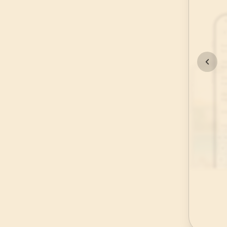
45
.
Casiye Suresi
37
AYET
49
.
Hucurat Suresi
18
AYET
53
.
Necm Suresi
62
AYET
57
.
Hadid Suresi
29
AYET
61
.
Saff Suresi
14
AYET
65
.
Talak Suresi
12
AYET