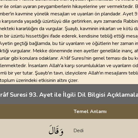
r ile onları uyaran peygamberlerin hikayelerine yer vermektedir. 
er'in kavmine yönelik mesajları ve uyarıları ön plandadır. Ayet 9
ı karşısında yaşadığı üzüntüyü dile getirirken, aynı zamanda Rabbin
ekteki kararlılığını da vurgular. Şuayb, kavminin inkarları ve kötü da
in bir üzüntü hissettiğini ifade ederek, kendisine tebliğ ettiği mes
Ayetin geçtiği bağlamda, bu tür uyarıların ve öğütlerin her zaman i
tiği vurgulanır. Mekke döneminde inen ayetler genellikle inanç, a
nlar gibi konulara odaklanır. A'râf Suresi'nin genel teması da bu k
lenmektedir. İnsanların Allah'a karşı sorumlulukları ve uyarıların cid
li bir yer tutar. Şuayb'ın tavrı, izleyicilere Allah'ın mesajlarını te
oplum üzerindeki etkisinin altını çizer.
râf Suresi 93. Ayet ile İlgili Dil Bilgisi Açıklamala
Temel Anlamı
klamaları
وَقَالَ
Dedi