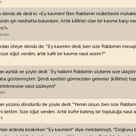
n
98
.
Beyyine Suresi
99
.
Zilzal Suresi
n döndü de dedi ki: «Ey kavmim! Ben Rabbimin risâletlerini muhakk
8
AYET
8
AYET
sizin için nasihatta bulundum. Artık kâfirler olan bir kavme karşı nas
um?»
102
.
Tekasur Suresi
103
.
Asr Suresi
ilmen
8
AYET
3
AYET
ardan öteye döndü de: "Ey kavmim dedi, ben size Rabbimin mesajla
ize öğüt verdim, artık kafir bir kavme nasıl acırım?"
106
.
Kureyş Suresi
107
.
Maun Suresi
4
AYET
7
AYET
n ayrıldı ve şöyle dedi: “Ey halkım! Rabbimin sözlerini size ulaştır
110
.
Nasr Suresi
111
.
Tebbet Suresi
in çaba göstermiştim. Şimdi ayetleri görmezden gelenler (kâfirler) t
3
AYET
5
AYET
etirilmesine nasıl üzüleyim!”
kfı
114
.
Nas Suresi
an yüzünü döndürdü de şöyle dedi: "Yemin olsun, ben size Rabbim
6
AYET
i ilettim. Size öğüt verdim. Artık küfre batmış bir topluluğa nasıl a
rk
ları ardında bırakırken "Ey kavmim!" diye mırıldanmıştı, "Doğrusu 