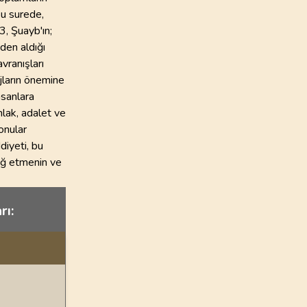
Bu surede,
3, Şuayb'ın;
den aldığı
vranışları
ajların önemine
nsanlara
hlak, adalet ve
onular
diyeti, bu
bliğ etmenin ve
rı: