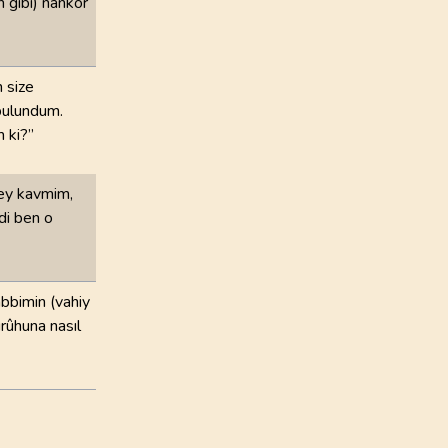
n gibi) nankör
 size
 bulundum.
m ki?”
 ey kavmim,
mdi ben o
abbimin (vahiy
ürûhuna nasıl