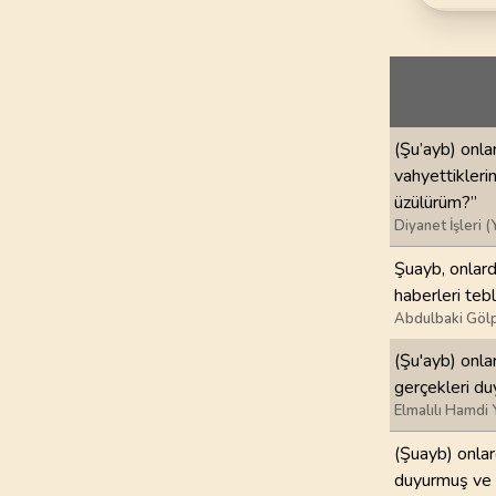
69
.
Hakka Suresi
52
AYET
73
.
Muzzemmil Sures
20
AYET
(Şu’ayb) onla
77
.
Murselat Suresi
vahyettiklerin
50
AYET
üzülürüm?”
Diyanet İşleri (
81
.
Tekvir Suresi
29
AYET
Şuayb, onlard
haberleri tebl
85
.
Buruc Suresi
Abdulbaki Gölp
22
AYET
(Şu'ayb) onl
gerçekleri du
89
.
Fecr Suresi
Elmalılı Hamdi 
30
AYET
(Şuayb) onlar
93
.
Duha Suresi
duyurmuş ve s
11
AYET