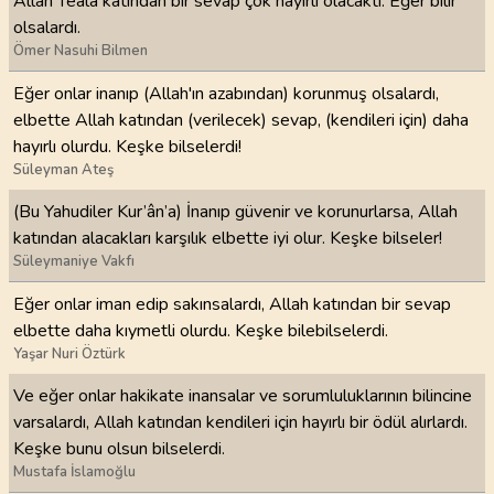
Allah Teâlâ katından bir sevap çok hayırlı olacaktı. Eğer bilir
olsalardı.
Ömer Nasuhi Bilmen
Eğer onlar inanıp (Allah'ın azabından) korunmuş olsalardı,
elbette Allah katından (verilecek) sevap, (kendileri için) daha
hayırlı olurdu. Keşke bilselerdi!
Süleyman Ateş
(Bu Yahudiler Kur’ân’a) İnanıp güvenir ve korunurlarsa, Allah
katından alacakları karşılık elbette iyi olur. Keşke bilseler!
Süleymaniye Vakfı
Eğer onlar iman edip sakınsalardı, Allah katından bir sevap
elbette daha kıymetli olurdu. Keşke bilebilselerdi.
Yaşar Nuri Öztürk
Ve eğer onlar hakikate inansalar ve sorumluluklarının bilincine
varsalardı, Allah katından kendileri için hayırlı bir ödül alırlardı.
Keşke bunu olsun bilselerdi.
Mustafa İslamoğlu