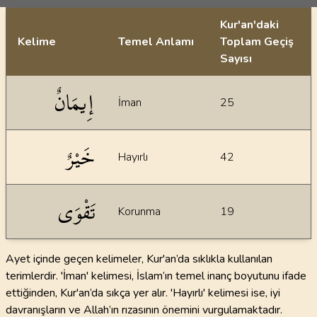
Kur'an'daki
Kelime
Temel Anlamı
Toplam Geçiş
Sayısı
İstatiksel bilgiler
إِيمَانٌ
İman
25
خَيْرٌ
Hayırlı
42
تَقْوَى
Korunma
19
Ayet içinde geçen kelimeler, Kur'an’da sıklıkla kullanılan
terimlerdir. 'İman' kelimesi, İslam’ın temel inanç boyutunu ifade
ettiğinden, Kur'an’da sıkça yer alır. 'Hayırlı' kelimesi ise, iyi
davranışların ve Allah’ın rızasının önemini vurgulamaktadır.