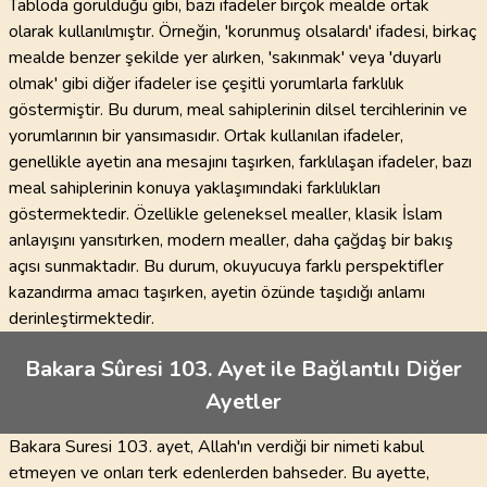
Tabloda görüldüğü gibi, bazı ifadeler birçok mealde ortak
olarak kullanılmıştır. Örneğin, 'korunmuş olsalardı' ifadesi, birkaç
mealde benzer şekilde yer alırken, 'sakınmak' veya 'duyarlı
olmak' gibi diğer ifadeler ise çeşitli yorumlarla farklılık
göstermiştir. Bu durum, meal sahiplerinin dilsel tercihlerinin ve
yorumlarının bir yansımasıdır. Ortak kullanılan ifadeler,
genellikle ayetin ana mesajını taşırken, farklılaşan ifadeler, bazı
meal sahiplerinin konuya yaklaşımındaki farklılıkları
göstermektedir. Özellikle geleneksel mealler, klasik İslam
anlayışını yansıtırken, modern mealler, daha çağdaş bir bakış
açısı sunmaktadır. Bu durum, okuyucuya farklı perspektifler
kazandırma amacı taşırken, ayetin özünde taşıdığı anlamı
derinleştirmektedir.
Bakara Sûresi 103. Ayet ile Bağlantılı Diğer
Ayetler
Bakara Suresi 103. ayet, Allah'ın verdiği bir nimeti kabul
etmeyen ve onları terk edenlerden bahseder. Bu ayette,