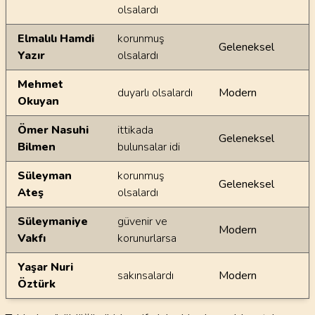
olsalardı
Elmalılı Hamdi
korunmuş
Geleneksel
Yazır
olsalardı
Mehmet
duyarlı olsalardı
Modern
Okuyan
Ömer Nasuhi
ittikada
Geleneksel
Bilmen
bulunsalar idi
Süleyman
korunmuş
Geleneksel
Ateş
olsalardı
Süleymaniye
güvenir ve
Modern
Vakfı
korunurlarsa
Yaşar Nuri
sakınsalardı
Modern
Öztürk