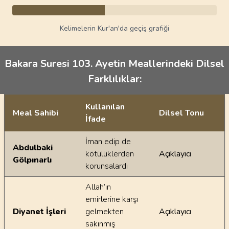
Kelimelerin Kur'an'da geçiş grafiği
Bakara Suresi 103. Ayetin Meallerindeki Dilsel
Farklılıklar:
Kullanılan
Meal Sahibi
Dilsel Tonu
İfade
Ayetin meallerindeki dilsel farklılıklar
İman edip de
Abdulbaki
kötülüklerden
Açıklayıcı
Gölpınarlı
korunsalardı
Allah’ın
emirlerine karşı
Diyanet İşleri
gelmekten
Açıklayıcı
sakınmış