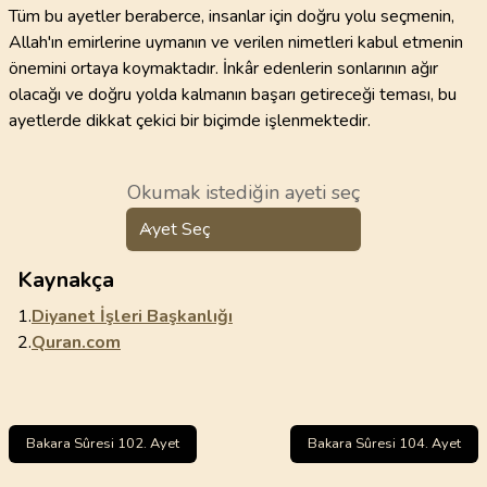
Tüm bu ayetler beraberce, insanlar için doğru yolu seçmenin,
Allah'ın emirlerine uymanın ve verilen nimetleri kabul etmenin
önemini ortaya koymaktadır. İnkâr edenlerin sonlarının ağır
olacağı ve doğru yolda kalmanın başarı getireceği teması, bu
ayetlerde dikkat çekici bir biçimde işlenmektedir.
Okumak istediğin ayeti seç
Ayet Seç
Kaynakça
1.
Diyanet İşleri Başkanlığı
2.
Quran.com
Bakara Sûresi 102. Ayet
Bakara Sûresi 104. Ayet