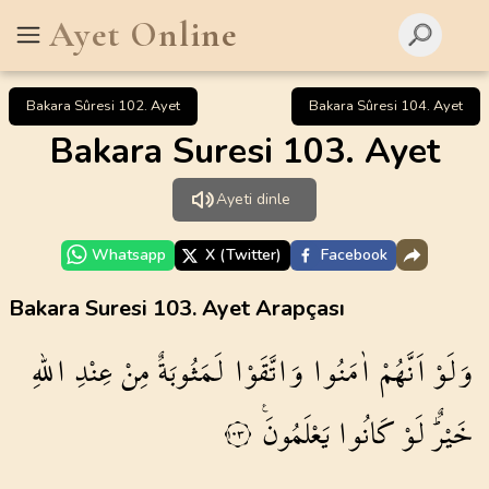
Ayet Online
Bakara Sûresi 102. Ayet
Bakara Sûresi 104. Ayet
Bakara Suresi 103. Ayet
Ayeti dinle
Whatsapp
X (Twitter)
Facebook
Bakara Suresi 103. Ayet Arapçası
وَلَوْ
اَنَّهُمْ
اٰمَنُوا
وَاتَّقَوْا
لَمَثُوبَةٌ
مِنْ
عِنْدِ
اللّٰهِ
خَيْرٌۜ
لَوْ
كَانُوا
يَعْلَمُونَ۟
١٠٣