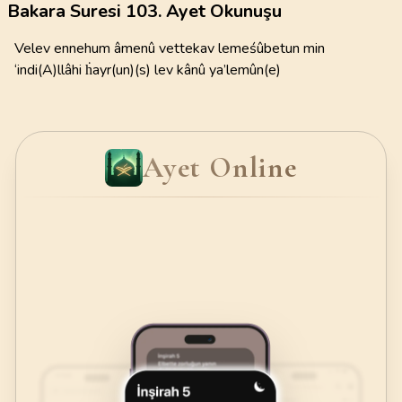
Bakara Suresi 103. Ayet Okunuşu
Velev ennehum âmenû vettekav lemeśûbetun min
‘indi(A)llâhi ḣayr(un)(s) lev kânû ya’lemûn(e)
Ayet Online