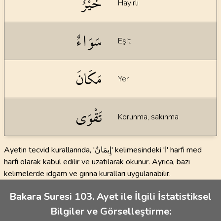
خَيْرٌ
Hayırlı
سَوَاءٌ
Eşit
مَكَانَ
Yer
تَقْوَى
Korunma, sakınma
Ayetin tecvid kurallarında, 'إِيمَانٌ' kelimesindeki 'ا' harfi med
harfi olarak kabul edilir ve uzatılarak okunur. Ayrıca, bazı
kelimelerde idgam ve gınna kuralları uygulanabilir.
Bakara Suresi 103. Ayet ile İlgili İstatistiksel
Bilgiler ve Görselleştirme: