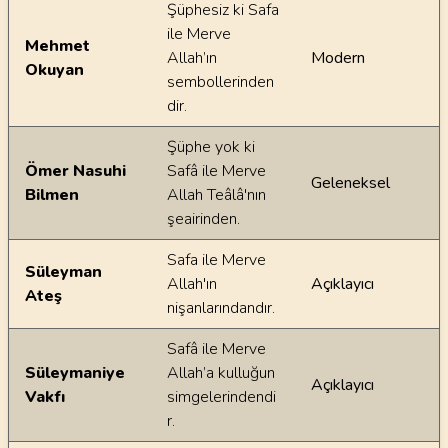
Şüphesiz ki Safa
ile Merve
Mehmet
Allah’ın
Modern
Okuyan
sembollerinden
dir.
Şüphe yok ki
Ömer Nasuhi
Safâ ile Merve
Geleneksel
Bilmen
Allah Teâlâ'nın
şeairinden.
Safa ile Merve
Süleyman
Allah'ın
Açıklayıcı
Ateş
nişanlarındandır.
Safâ ile Merve
Süleymaniye
Allah’a kulluğun
Açıklayıcı
Vakfı
simgelerindendi
r.