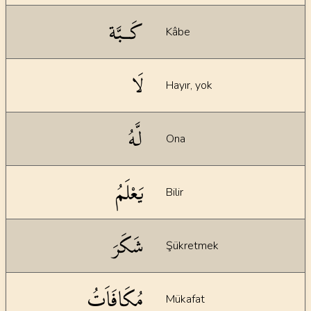
كَـبَّة
Kâbe
لَا
Hayır, yok
لَّهُ
Ona
يَعْلَمُ
Bilir
شَكَرَ
Şükretmek
مُكَافَاَتُ
Mükafat