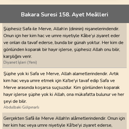
Bakara Suresi 158. Ayet Meâlleri
Şüphesiz Safa ile Merve, Allah’ın (dininin) nişanelerindendir.
Onun için her kim hac ve umre niyetiyle Kâbe’yi ziyaret eder
ve onları da tavaf ederse, bunda bir günah yoktur. Her kim de
gönlünden koparak bir hayır işlerse, şüphesiz Allah onu bilir,
karşılığını verir.
Diyanet İşleri (Yeni)
Şüphe yok ki Safa ve Merve, Allah alametlerindendir. Artık
kim hac veya umre etmek için Ka'be'yi tavaf edip Safa ve
Merve arasında koşarsa suçsuzdur. Kim gönlünden koparak
hayır işlerse şüphe yok ki Allah, ona mükafatta bulunur ve her
şeyi de bilir.
Abdulbaki Gölpınarlı
Gerçekten Safâ ile Merve Allah'ın alâmetlerindendir. Onun için
her kim hac veya umre niyetiyle Kâ'be'yi ziyaret ederse,