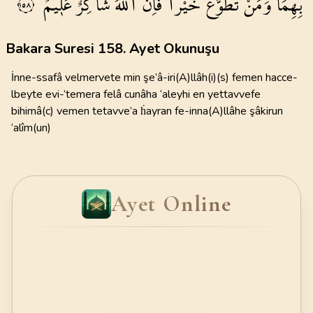
بِهِمَاۜ
وَمَنْ
تَطَوَّعَ
خَيْراًۙ
فَاِنَّ
اللّٰهَ
شَاكِرٌ
عَل۪يمٌ
١٥٨
Bakara Suresi 158. Ayet Okunuşu
İnne-ssafâ velmervete min şe’â-iri(A)llâh(i)(s) femen hacce-
lbeyte evi-’temera felâ cunâha ‘aleyhi en yettavvefe
bihimâ(c) vemen tetavve’a ḣayran fe-inna(A)llâhe şâkirun
‘alîm(un)
Ayet Online