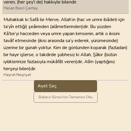
veren, (her şey'i de) hakkıyle bilendir.
Hasan Basri Çantay
Muhakkak ki Safâ ile Merve, Allah’ın (hac ve umre ibâdeti için
ta‘yîn ettiği) şeâirinden (alâmetlerinden)dir. Bu yüzden
Kâ‘be’yi hacceden veya umre yapan kimsenin, artık o ikisini
tavâf etmesinde (ikisi arasında sa‘y ederek, yürümesinde)
üzerine bir günah yoktur. Kim de gönlünden koparak (fazladan)
bir hayır işlerse, o takdirde şübhesiz ki Allah, Şâkir (bütün
iyiliklerinize fazlasıyla mükâfât veren)dir, Alîm (yaptığınız
herşeyi bilen)dir.
Hayrat Neşriyat
Ayet Seç
Bakara Sûresi'nin Tamamını Oku