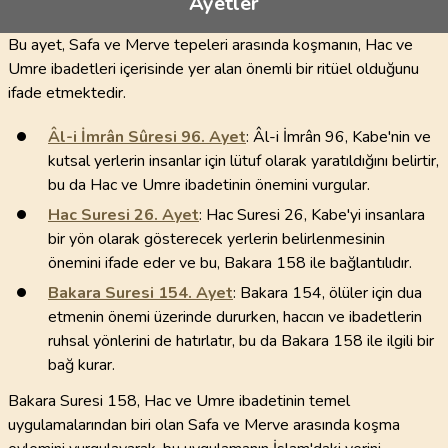
Ayetler
Bu ayet, Safa ve Merve tepeleri arasında koşmanın, Hac ve
Umre ibadetleri içerisinde yer alan önemli bir ritüel olduğunu
ifade etmektedir.
Âl-i İmrân Sûresi
96
. Ayet
: Âl-i İmrân 96, Kabe'nin ve
kutsal yerlerin insanlar için lütuf olarak yaratıldığını belirtir,
bu da Hac ve Umre ibadetinin önemini vurgular.
Hac Suresi
26
. Ayet
: Hac Suresi 26, Kabe'yi insanlara
bir yön olarak gösterecek yerlerin belirlenmesinin
önemini ifade eder ve bu, Bakara 158 ile bağlantılıdır.
Bakara Suresi
154
. Ayet
: Bakara 154, ölüler için dua
etmenin önemi üzerinde dururken, haccın ve ibadetlerin
ruhsal yönlerini de hatırlatır, bu da Bakara 158 ile ilgili bir
bağ kurar.
Bakara Suresi 158, Hac ve Umre ibadetinin temel
uygulamalarından biri olan Safa ve Merve arasında koşma