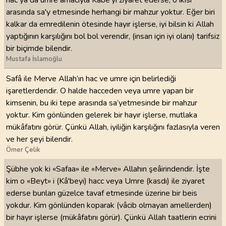
hac ya da umre amacıyla Kabe'yi ziyaret ederse, o ikisi
arasında sa'y etmesinde herhangi bir mahzur yoktur. Eğer biri
kalkar da emredilenin ötesinde hayır işlerse, iyi bilsin ki Allah
yaptığının karşılığını bol bol verendir, (insan için iyi olanı) tarifsiz
bir biçimde bilendir.
Mustafa İslamoğlu
Safâ ile Merve Allah’ın hac ve umre için belirlediği
işaretlerdendir. O halde hacceden veya umre yapan bir
kimsenin, bu iki tepe arasında sa‘yetmesinde bir mahzur
yoktur. Kim gönlünden gelerek bir hayır işlerse, mutlaka
mükâfatını görür. Çünkü Allah, iyiliğin karşılığını fazlasıyla veren
ve her şeyi bilendir.
Ömer Çelik
Şübhe yok ki «Safaa» ile «Merve» Allahın şeâirindendir. İşte
kim o «Beyt» i (Kâ'beyi) hacc veya Umre (kasdı) ile ziyaret
ederse bunları güzelce tavaf etmesinde üzerine bir beis
yokdur. Kim gönlünden koparak (vâcib olmayan amellerden)
bir hayır işlerse (mükâfatını görür). Çünkü Allah taatlerin ecrini