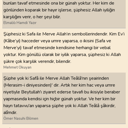
bunları tavaf etmesinde ona bir günah yoktur. Her kim de
gönlünden koparak bir hayır işlerse, şüphesiz Allah iyiliğin
karşılığını verir, o her şeyi bilir.
Elmalılı Hamdi Yazır
Şüphesiz ki Safa ile Merve Allah’ın sembollerindendir. Kim Ev’i
(Kâbe’yi) hacceder veya umre yaparsa, o ikisini (Safa ve
Merve’yi) tavaf etmesinde kendisine herhangi bir vebal
yoktur. Kim gönüllü olarak bir iyilik yaparsa, şüphesiz ki Allah
şükre çok karşılık verendir, bilendir.
Mehmet Okuyan
Şüphe yok ki Safâ ile Merve Allah Teâlâ'nın şeairinden
(Merasim-i diniyesinden)' dir. Artık her kim hac veya umre
niyetiyle Beytullah'ı ziyaret ederse tavafı bu ikisiyle beraber
yapmasında kendisi için hiçbir günah yoktur. Ve her kim bir
hayrı tatavvu'an yaparsa şüphe yok ki Allah Teâlâ şâkirdir,
alîmdir.
Ömer Nasuhi Bilmen