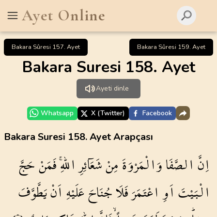
Ayet Online
Bakara Sûresi 157. Ayet
Bakara Sûresi 159. Ayet
Bakara Suresi 158. Ayet
Ayeti dinle
Whatsapp
X (Twitter)
Facebook
Bakara Suresi 158. Ayet Arapçası
اِنَّ
الصَّفَا
وَالْمَرْوَةَ
مِنْ
شَعَٓائِرِ
اللّٰهِۚ
فَمَنْ
حَجَّ
الْبَيْتَ
اَوِ
اعْتَمَرَ
فَلَا
جُنَاحَ
عَلَيْهِ
اَنْ
يَطَّوَّفَ