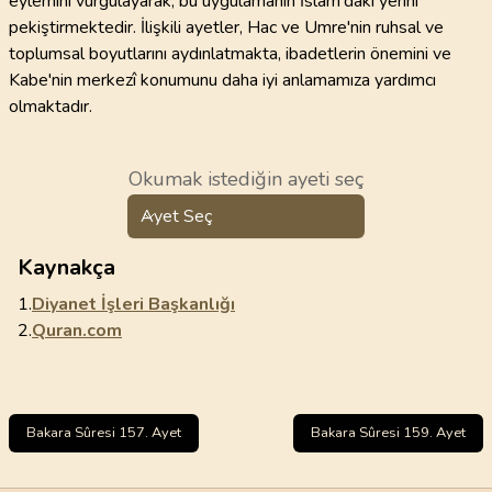
eylemini vurgulayarak, bu uygulamanın İslam'daki yerini
pekiştirmektedir. İlişkili ayetler, Hac ve Umre'nin ruhsal ve
toplumsal boyutlarını aydınlatmakta, ibadetlerin önemini ve
Kabe'nin merkezî konumunu daha iyi anlamamıza yardımcı
olmaktadır.
Okumak istediğin ayeti seç
Ayet Seç
Kaynakça
1.
Diyanet İşleri Başkanlığı
2.
Quran.com
Bakara Sûresi 157. Ayet
Bakara Sûresi 159. Ayet