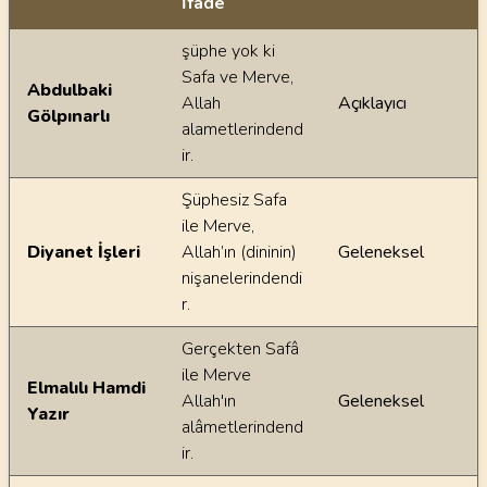
İfade
Ayetin meallerindeki dilsel farklılıklar
şüphe yok ki
Safa ve Merve,
Abdulbaki
Allah
Açıklayıcı
Gölpınarlı
alametlerindend
ir.
Şüphesiz Safa
ile Merve,
Diyanet İşleri
Allah’ın (dininin)
Geleneksel
nişanelerindendi
r.
Gerçekten Safâ
ile Merve
Elmalılı Hamdi
Allah'ın
Geleneksel
Yazır
alâmetlerindend
ir.