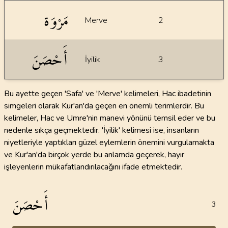
مَرْوَة
Merve
2
أَحْصَنَ
İyilik
3
Bu ayette geçen 'Safa' ve 'Merve' kelimeleri, Hac ibadetinin
simgeleri olarak Kur'an'da geçen en önemli terimlerdir. Bu
kelimeler, Hac ve Umre'nin manevi yönünü temsil eder ve bu
nedenle sıkça geçmektedir. 'İyilik' kelimesi ise, insanların
niyetleriyle yaptıkları güzel eylemlerin önemini vurgulamakta
ve Kur'an'da birçok yerde bu anlamda geçerek, hayır
işleyenlerin mükafatlandırılacağını ifade etmektedir.
أَحْصَنَ
3