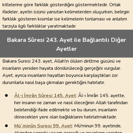
kitlelerine göre farklılık gösterdiğini göstermektedir. Ortak
ifadeler, ayetin özünü yansıtan kelimelerden oluşurken, belirgin
farklılık gösteren kısımlar ise kelimelerin tonlaması ve anlatım
tarzıyla ilgili farklılıklar yaratmaktadır.
Bakara Sûresi 243. Ayet ile Bağlantılı Diğer
Ayetler
Bakara Suresi 243. ayet, Allah'ın ölüleri diriltme gücünü ve
insanların yeniden hayata döndürüleceği gerçeğini vurgular.
Ayet, ayrıca insanların hayatları boyunca karşılaştıkları zor
durumlarla nasıl başa çıkmaları gerektiğini hatırlatır.
Âl-i İmrân Sûresi
145
. Ayet
: Âl-i İmrân 145. ayette,
her insanın ne zaman ve nasıl öleceğinin Allah tarafından
belirlendiği ifade edilmekte ve bu durum, insanların
dönecekleri yere olan bağlılıklarını hatırlatmaktadır.
Mü´minûn Suresi
99
. Ayet
: Mü'minun 99. ayetinde,