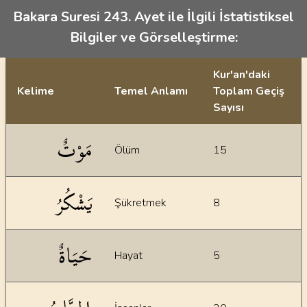
Bakara Suresi 243. Ayet ile İlgili İstatistiksel
Bilgiler ve Görselleştirme:
Kur'an'daki
Kelime
Temel Anlamı
Toplam Geçiş
Sayısı
İstatiksel bilgiler
مَوْتٌ
Ölüm
15
يَشْكُرُ
Şükretmek
8
حَيَاةٌ
Hayat
5