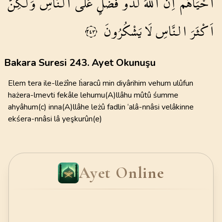
اَحْيَاهُمْۜ
اِنَّ
اللّٰهَ
لَذُو
فَضْلٍ
عَلَى
النَّاسِ
وَلٰكِنَّ
اَكْثَرَ
النَّاسِ
لَا
يَشْكُرُونَ
٢٤٣
Bakara Suresi 243. Ayet Okunuşu
Elem tera ile-lleżîne ḣaracû min diyârihim vehum ulûfun
hażera-lmevti fekâle lehumu(A)llâhu mûtû śumme
ahyâhum(c) inna(A)llâhe leżû fadlin ‘alâ-nnâsi velâkinne
ekśera-nnâsi lâ yeşkurûn(e)
Ayet Online