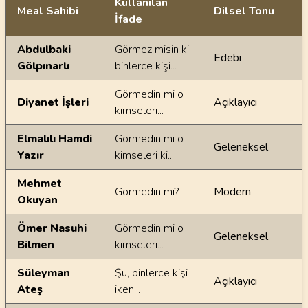
Kullanılan
Meal Sahibi
Dilsel Tonu
İfade
Ayetin meallerindeki dilsel farklılıklar
Abdulbaki
Görmez misin ki
Edebi
Gölpınarlı
binlerce kişi...
Görmedin mi o
Diyanet İşleri
Açıklayıcı
kimseleri...
Elmalılı Hamdi
Görmedin mi o
Geleneksel
Yazır
kimseleri ki...
Mehmet
Görmedin mi?
Modern
Okuyan
Ömer Nasuhi
Görmedin mi o
Geleneksel
Bilmen
kimseleri...
Süleyman
Şu, binlerce kişi
Açıklayıcı
Ateş
iken...