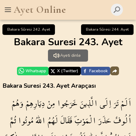
Ayet Online
Bakara Sûresi 242. Ayet
Bakara Sûresi 244. Ayet
Bakara Suresi 243. Ayet
Ayeti dinle
Whatsapp
X (Twitter)
Facebook
Bakara Suresi 243. Ayet Arapçası
اَلَمْ
تَرَ
اِلَى
الَّذ۪ينَ
خَرَجُوا
مِنْ
دِيَارِهِمْ
وَهُمْ
اُلُوفٌ
حَذَرَ
الْمَوْتِۖ
فَقَالَ
لَهُمُ
اللّٰهُ
مُوتُوا
ثُمَّ