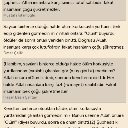
şüphesiz Allah insanlara karşı sınırsız lütuf sahibidir, fakat
insanların çoğu şükretmezler.
Mustafa İslamoğlu
Sayıları binlerce olduğu halde ölüm korkusuyla yurtlarını terk
edip gidenleri görmedin mi? Allah onlara: “Ölün!” buyurdu;
öldüler de sonra onları yeniden diriltti. Doğrusu Allah,
insanlara karşı çok lutufkârdır, fakat insanların çoğu şükretmez.
Ömer Çelik
(Habîbim, sayıları) binlerce olduğu halde ölüm korkusiyle
yurdlarından (bırakıb) çıkanları gör (müş gibi bil) medin mi?
Allah onlara «Ölüm!» dedi, sonrada kendilerini diriltdi. Her
halde Allah insanlara karşı fazl (-ü ınayet) saahibidir. Fakat
insanların pek çoğu şükretmezler.
Hasan Basri Çantay
Kendileri binlerce oldukları hâlde, ölüm korkusuyla
yurtlarından çıkanları görmedin mi? Bunun üzerine Allah onlara:
“Ölün!” (diye) buyurdu, sonra da onları diriltti.(2) Şübhesiz ki