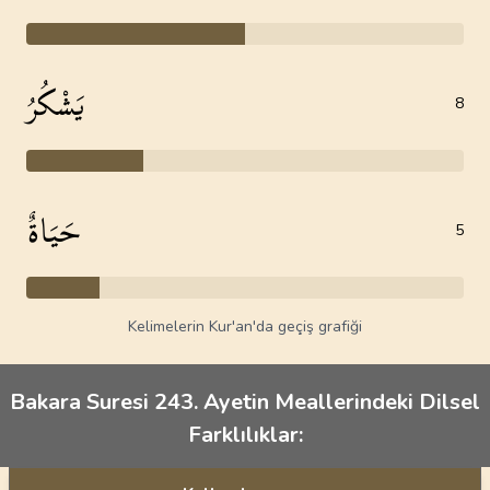
يَشْكُرُ
8
حَيَاةٌ
5
Kelimelerin Kur'an'da geçiş grafiği
Bakara Suresi 243. Ayetin Meallerindeki Dilsel
Farklılıklar: