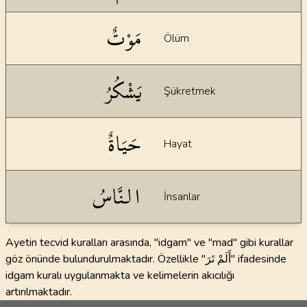
مَوْتٌ
Ölüm
يَشْكُرُ
Şükretmek
حَيَاةٌ
Hayat
النَّاسُ
İnsanlar
Ayetin tecvid kuralları arasında, "idgam" ve "mad" gibi kurallar
göz önünde bulundurulmaktadır. Özellikle "أَلَمْ تَرَ" ifadesinde
idgam kuralı uygulanmakta ve kelimelerin akıcılığı
artırılmaktadır.