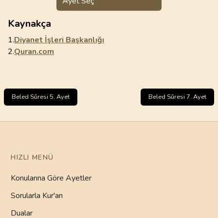
Ayet Seç
Kaynakça
1.
Diyanet İşleri Başkanlığı
2.
Quran.com
Beled Sûresi 5. Ayet
Beled Sûresi 7. Ayet
HIZLI MENÜ
Konularına Göre Ayetler
Sorularla Kur'an
Dualar