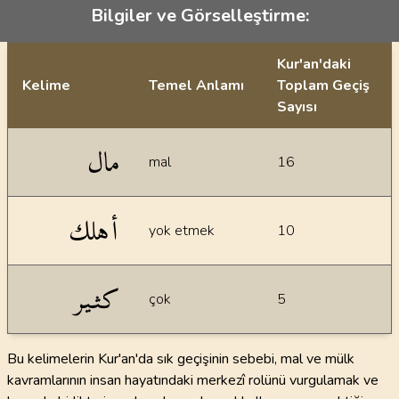
Bilgiler ve Görselleştirme:
Kur'an'daki
Kelime
Temel Anlamı
Toplam Geçiş
Sayısı
İstatiksel bilgiler
مال
mal
16
أهلك
yok etmek
10
كثير
çok
5
Bu kelimelerin Kur'an'da sık geçişinin sebebi, mal ve mülk
kavramlarının insan hayatındaki merkezî rolünü vurgulamak ve