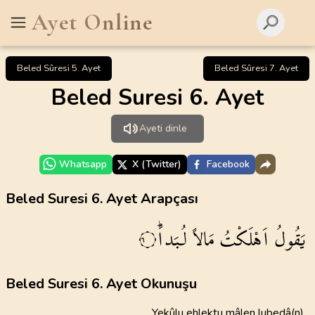
Ayet Online
Beled Sûresi 5. Ayet
Beled Sûresi 7. Ayet
Beled Suresi 6. Ayet
Ayeti dinle
Whatsapp
X (Twitter)
Facebook
Beled Suresi 6. Ayet Arapçası
يَقُولُ
اَهْلَكْتُ
مَالاً
لُبَداًۜ
٦
Beled Suresi 6. Ayet Okunuşu
Yekûlu ehlektu mâlen lubedâ(n)