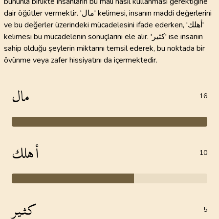
bununla birlikte insanların bu malı nasıl kullanması gerektiğine
dair öğütler vermektir. 'مال' kelimesi, insanın maddi değerlerini
ve bu değerler üzerindeki mücadelesini ifade ederken, 'أهلك'
kelimesi bu mücadelenin sonuçlarını ele alır. 'كثير' ise insanın
sahip olduğu şeylerin miktarını temsil ederek, bu noktada bir
övünme veya zafer hissiyatını da içermektedir.
مال
16
أهلك
10
كثير
5