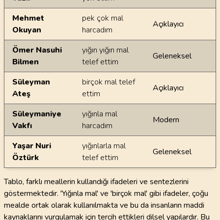
Mehmet
pek çok mal
Açıklayıcı
Okuyan
harcadım
Ömer Nasuhi
yığın yığın mal
Geleneksel
Bilmen
telef ettim
Süleyman
birçok mal telef
Açıklayıcı
Ateş
ettim
Süleymaniye
yığınla mal
Modern
Vakfı
harcadım
Yaşar Nuri
yığınlarla mal
Geleneksel
Öztürk
telef ettim
Tablo, farklı meallerin kullandığı ifadeleri ve sentezlerini
göstermektedir. 'Yığınla mal' ve 'birçok mal' gibi ifadeler, çoğu
mealde ortak olarak kullanılmakta ve bu da insanların maddi
kaynaklarını vurgulamak için tercih ettikleri dilsel yapılardır. Bu