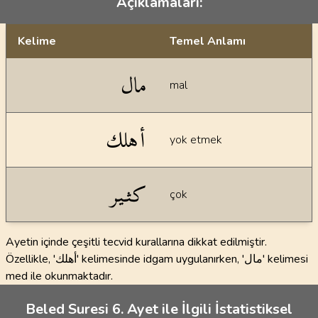
Açıklamaları:
Kelime
Temel Anlamı
Dil bilgisi açıklamaları
مال
mal
أهلك
yok etmek
كثير
çok
Ayetin içinde çeşitli tecvid kurallarına dikkat edilmiştir.
Özellikle, 'أهلك' kelimesinde idgam uygulanırken, 'مال' kelimesi
med ile okunmaktadır.
Beled Suresi 6. Ayet ile İlgili İstatistiksel