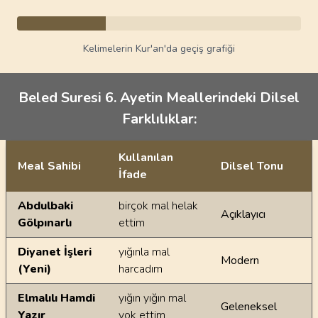
Kelimelerin Kur'an'da geçiş grafiği
Beled Suresi 6. Ayetin Meallerindeki Dilsel
Farklılıklar:
Kullanılan
Meal Sahibi
Dilsel Tonu
İfade
Ayetin meallerindeki dilsel farklılıklar
Abdulbaki
birçok mal helak
Açıklayıcı
Gölpınarlı
ettim
Diyanet İşleri
yığınla mal
Modern
(Yeni)
harcadım
Elmalılı Hamdi
yığın yığın mal
Geleneksel
Yazır
yok ettim