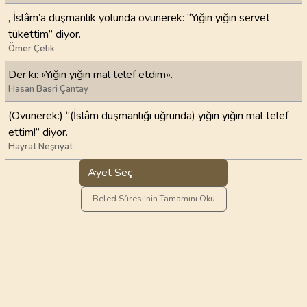
, İslâm’a düşmanlık yolunda övünerek: “Yığın yığın servet
tükettim” diyor.
Ömer Çelik
Der ki: «Yığın yığın mal telef etdim».
Hasan Basri Çantay
(Övünerek:) “(İslâm düşmanlığı uğrunda) yığın yığın mal telef
ettim!” diyor.
Hayrat Neşriyat
Ayet Seç
Beled Sûresi'nin Tamamını Oku