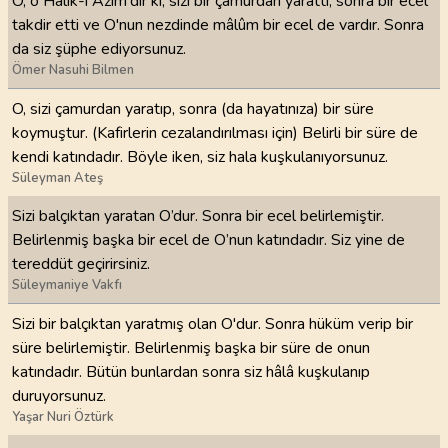
O, o Halık-ı Azîm'dir ki, sizi bir çamurdan yarattı, sonra bir ecel
takdir etti ve O'nun nezdinde mâlûm bir ecel de vardır. Sonra
da siz şüphe ediyorsunuz.
Ömer Nasuhi Bilmen
O, sizi çamurdan yaratıp, sonra (da hayatınıza) bir süre
koymuştur. (Kafirlerin cezalandırılması için) Belirli bir süre de
kendi katındadır. Böyle iken, siz hala kuşkulanıyorsunuz.
Süleyman Ateş
Sizi balçıktan yaratan O’dur. Sonra bir ecel belirlemiştir.
Belirlenmiş başka bir ecel de O’nun katındadır. Siz yine de
tereddüt geçirirsiniz.
Süleymaniye Vakfı
Sizi bir balçıktan yaratmış olan O'dur. Sonra hüküm verip bir
süre belirlemiştir. Belirlenmiş başka bir süre de onun
katındadır. Bütün bunlardan sonra siz hâlâ kuşkulanıp
duruyorsunuz.
Yaşar Nuri Öztürk