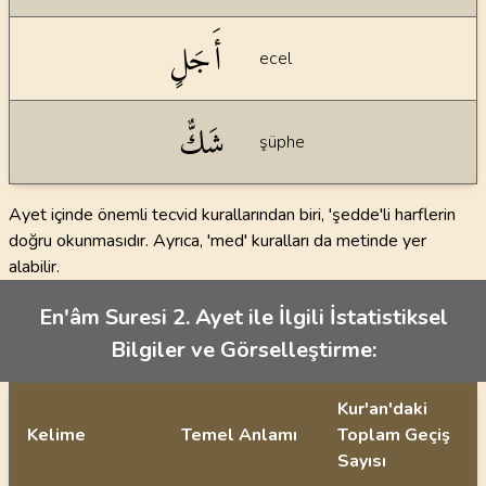
أَجَلٍ
ecel
شَكٌّ
şüphe
Ayet içinde önemli tecvid kurallarından biri, 'şedde'li harflerin
doğru okunmasıdır. Ayrıca, 'med' kuralları da metinde yer
alabilir.
En'âm Suresi 2. Ayet ile İlgili İstatistiksel
Bilgiler ve Görselleştirme:
Kur'an'daki
Kelime
Temel Anlamı
Toplam Geçiş
Sayısı