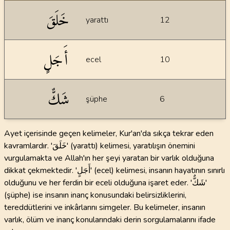
İstatiksel bilgiler
خَلَقَ
yarattı
12
أَجَلٍ
ecel
10
شَكٌّ
şüphe
6
Ayet içerisinde geçen kelimeler, Kur'an'da sıkça tekrar eden
kavramlardır. 'خَلَقَ' (yarattı) kelimesi, yaratılışın önemini
vurgulamakta ve Allah'ın her şeyi yaratan bir varlık olduğuna
dikkat çekmektedir. 'أَجَلٍ' (ecel) kelimesi, insanın hayatının sınırlı
olduğunu ve her ferdin bir eceli olduğuna işaret eder. 'شَكٌّ'
(şüphe) ise insanın inanç konusundaki belirsizliklerini,
tereddütlerini ve inkârlarını simgeler. Bu kelimeler, insanın
varlık, ölüm ve inanç konularındaki derin sorgulamalarını ifade