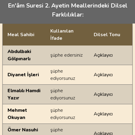
En'âm Suresi 2. Ayetin Meallerindeki Dilsel
Farklılıklar:
Kullanılan
Meal Sahibi
Dilsel Tonu
İfade
Ayetin meallerindeki dilsel farklılıklar
Abdulbaki
şüphe edersiniz
Açıklayıcı
Gölpınarlı
şüphe
Diyanet İşleri
Açıklayıcı
ediyorsunuz
Elmalılı Hamdi
şüphe
Açıklayıcı
Yazır
ediyorsunuz
Mehmet
şüphe
Açıklayıcı
Okuyan
ediyorsunuz
Ömer Nasuhi
şüphe
Açıklayıcı