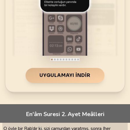
UYGULAMAYI İNDIR
En'âm Suresi 2. Ayet Meâlleri
O öyle bir Rab’dır ki, sizi çamurdan yaratmış, sonra (her