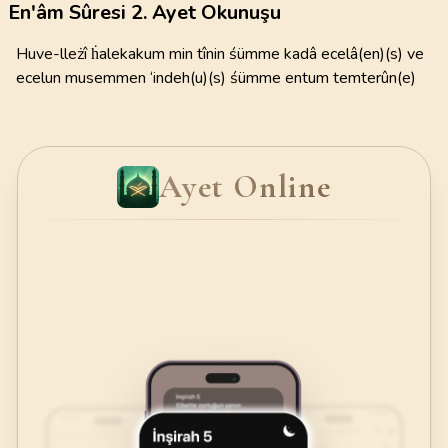
En'âm Sûresi 2. Ayet Okunuşu
Huve-lleżî ḣalekakum min tînin śümme kadâ ecelâ(en)(s) ve
ecelun musemmen ‘indeh(u)(s) śümme entum temterûn(e)
Ayet Online