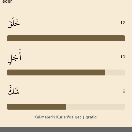
eder.
خَلَقَ
12
أَجَلٍ
10
شَكٌّ
6
Kelimelerin Kur'an'da geçiş grafiği