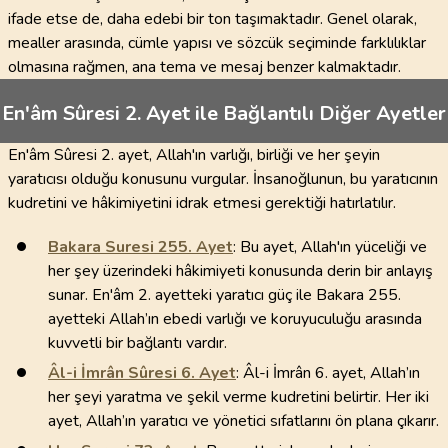
ifade etse de, daha edebi bir ton taşımaktadır. Genel olarak,
mealler arasında, cümle yapısı ve sözcük seçiminde farklılıklar
olmasına rağmen, ana tema ve mesaj benzer kalmaktadır.
En'âm Sûresi 2. Ayet ile Bağlantılı Diğer Ayetler
En'âm Sûresi 2. ayet, Allah'ın varlığı, birliği ve her şeyin
yaratıcısı olduğu konusunu vurgular. İnsanoğlunun, bu yaratıcının
kudretini ve hâkimiyetini idrak etmesi gerektiği hatırlatılır.
Bakara Suresi
255
. Ayet
: Bu ayet, Allah'ın yüceliği ve
her şey üzerindeki hâkimiyeti konusunda derin bir anlayış
sunar. En'âm 2. ayetteki yaratıcı güç ile Bakara 255.
ayetteki Allah’ın ebedi varlığı ve koruyuculuğu arasında
kuvvetli bir bağlantı vardır.
Âl-i İmrân Sûresi
6
. Ayet
: Âl-i İmrân 6. ayet, Allah’ın
her şeyi yaratma ve şekil verme kudretini belirtir. Her iki
ayet, Allah’ın yaratıcı ve yönetici sıfatlarını ön plana çıkarır.