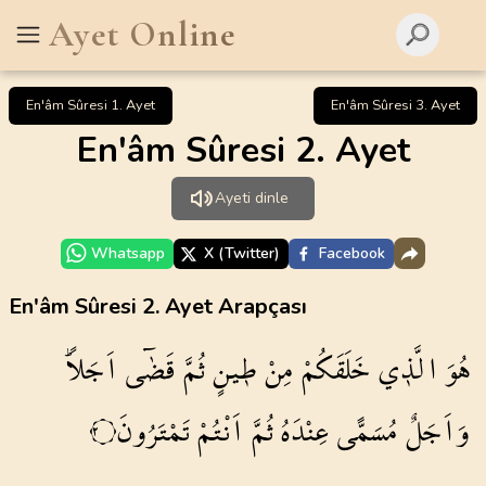
Ayet Online
En'âm Sûresi 1. Ayet
En'âm Sûresi 3. Ayet
En'âm Sûresi 2. Ayet
Ayeti dinle
Whatsapp
X (Twitter)
Facebook
En'âm Sûresi 2. Ayet Arapçası
هُوَ
الَّذ۪ي
خَلَقَكُمْ
مِنْ
ط۪ينٍ
ثُمَّ
قَضٰٓى
اَجَلاًۜ
وَاَجَلٌ
مُسَمًّى
عِنْدَهُ
ثُمَّ
اَنْتُمْ
تَمْتَرُونَ
٢