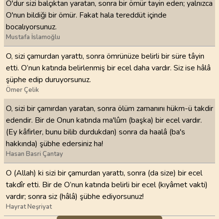
O'dur sizi balçıktan yaratan, sonra bir ömür tayin eden; yalnızca
O'nun bildiği bir ömür. Fakat hala tereddüt içinde
bocalıyorsunuz.
Mustafa İslamoğlu
O, sizi çamurdan yarattı, sonra ömrünüze belirli bir süre tâyin
etti. O’nun katında belirlenmiş bir ecel daha vardır. Siz ise hâlâ
şüphe edip duruyorsunuz.
Ömer Çelik
O, sizi bir çamırdan yaratan, sonra ölüm zamanını hükm-ü takdir
edendir. Bir de Onun katında ma'lûm (başka) bir ecel vardır.
(Ey kâfirler, bunu bilib durdukdan) sonra da haalâ (ba's
hakkında) şübhe edersiniz ha!
Hasan Basri Çantay
O (Allah) ki sizi bir çamurdan yarattı, sonra (da size) bir ecel
takdîr etti. Bir de O’nun katında belirli bir ecel (kıyâmet vakti)
vardır; sonra siz (hâlâ) şübhe ediyorsunuz!
Hayrat Neşriyat