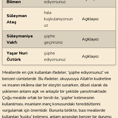
Bilmen
ediyorsunuz
hala
Süleyman
kuşkulanıyorsun
Açıklayıcı
Ateş
uz
Süleymaniye
şüphe
Açıklayıcı
Vakfı
geçirirsiniz
Yaşar Nuri
şüphe
Açıklayıcı
Öztürk
ediyorsunuz
Meallerde en çok kullanılan ifadeler, 'şüphe ediyorsunuz' ve
benzeri cümlelerdir. Bu ifadeler, okuyucuya Allah'ın kudretine
ve insanın inkârına dair bir eleştiri sunarken, dilsel olarak da
yüklenen anlamı açık ve anlaşılır bir şekilde yansıtmaktadır.
Çoğu mealde ortak bir tercih ile, 'şüphe' kelimesinin
kullanılması, insanların inanç konusundaki tereddütlerini
vurgulamak için önemlidir. Bununla birlikte, bazı meallerde
kullanılan 'kuşku' kelimesi, anlam açısından benzer bir durumu