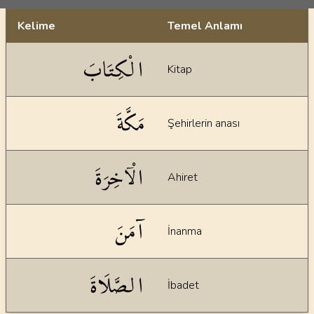
Kelime
Temel Anlamı
Dil bilgisi açıklamaları
الْكِتَابَ
Kitap
مَكَّةَ
Şehirlerin anası
الْآخِرَةَ
Ahiret
آمَنَ
İnanma
الصَّلَاةَ
İbadet