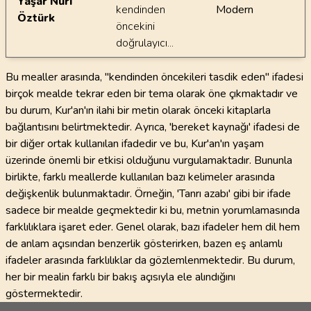
Yaşar Nuri
kendinden
Modern
Öztürk
öncekini
doğrulayıcı...
Bu mealler arasında, "kendinden öncekileri tasdik eden" ifadesi
birçok mealde tekrar eden bir tema olarak öne çıkmaktadır ve
bu durum, Kur'an'ın ilahi bir metin olarak önceki kitaplarla
bağlantısını belirtmektedir. Ayrıca, 'bereket kaynağı' ifadesi de
bir diğer ortak kullanılan ifadedir ve bu, Kur'an'ın yaşam
üzerinde önemli bir etkisi olduğunu vurgulamaktadır. Bununla
birlikte, farklı meallerde kullanılan bazı kelimeler arasında
değişkenlik bulunmaktadır. Örneğin, 'Tanrı azabı' gibi bir ifade
sadece bir mealde geçmektedir ki bu, metnin yorumlamasında
farklılıklara işaret eder. Genel olarak, bazı ifadeler hem dil hem
de anlam açısından benzerlik gösterirken, bazen eş anlamlı
ifadeler arasında farklılıklar da gözlemlenmektedir. Bu durum,
her bir mealin farklı bir bakış açısıyla ele alındığını
göstermektedir.