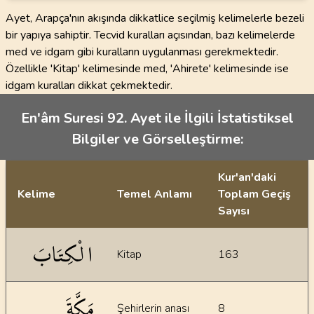
Ayet, Arapça'nın akışında dikkatlice seçilmiş kelimelerle bezeli
bir yapıya sahiptir. Tecvid kuralları açısından, bazı kelimelerde
med ve idgam gibi kuralların uygulanması gerekmektedir.
Özellikle 'Kitap' kelimesinde med, 'Ahirete' kelimesinde ise
idgam kuralları dikkat çekmektedir.
En'âm Suresi 92. Ayet ile İlgili İstatistiksel
Bilgiler ve Görselleştirme:
Kur'an'daki
Kelime
Temel Anlamı
Toplam Geçiş
Sayısı
İstatiksel bilgiler
الْكِتَابَ
Kitap
163
مَكَّةَ
Şehirlerin anası
8