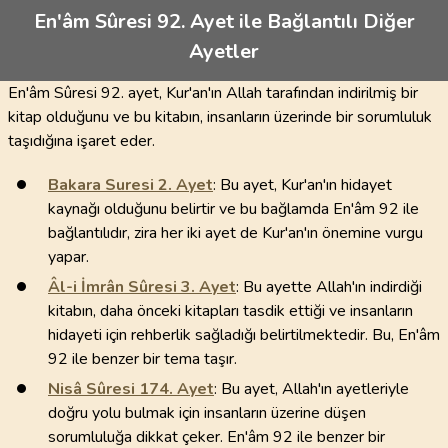
En'âm Sûresi 92. Ayet ile Bağlantılı Diğer
Ayetler
En'âm Sûresi 92. ayet, Kur'an'ın Allah tarafından indirilmiş bir
kitap olduğunu ve bu kitabın, insanların üzerinde bir sorumluluk
taşıdığına işaret eder.
Bakara Suresi
2
. Ayet
: Bu ayet, Kur'an'ın hidayet
kaynağı olduğunu belirtir ve bu bağlamda En'âm 92 ile
bağlantılıdır, zira her iki ayet de Kur'an'ın önemine vurgu
yapar.
Âl-i İmrân Sûresi
3
. Ayet
: Bu ayette Allah'ın indirdiği
kitabın, daha önceki kitapları tasdik ettiği ve insanların
hidayeti için rehberlik sağladığı belirtilmektedir. Bu, En'âm
92 ile benzer bir tema taşır.
Nisâ Sûresi
174
. Ayet
: Bu ayet, Allah'ın ayetleriyle
doğru yolu bulmak için insanların üzerine düşen
sorumluluğa dikkat çeker. En'âm 92 ile benzer bir