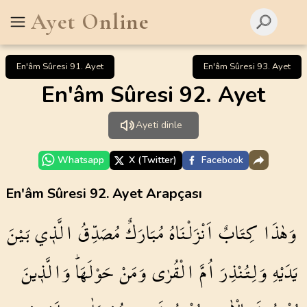
Ayet Online
En'âm Sûresi 91. Ayet
En'âm Sûresi 93. Ayet
En'âm Sûresi 92. Ayet
Ayeti dinle
Whatsapp
X (Twitter)
Facebook
En'âm Sûresi 92. Ayet Arapçası
وَهٰذَا
كِتَابٌ
اَنْزَلْنَاهُ
مُبَارَكٌ
مُصَدِّقُ
الَّذ۪ي
بَيْنَ
يَدَيْهِ
وَلِتُنْذِرَ
اُمَّ
الْقُرٰى
وَمَنْ
حَوْلَهَاۜ
وَالَّذ۪ينَ