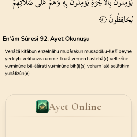
يُؤْمِنُونَ
بِالْاٰخِرَةِ
يُؤْمِنُونَ
بِه۪
وَهُمْ
عَلٰى
صَلَاتِهِمْ
يُحَافِظُونَ
٩٢
En'âm Sûresi 92. Ayet Okunuşu
Vehâżâ kitâbun enzelnâhu mubârakun musaddiku-lleżî beyne
yedeyhi velitunżira umme-lkurâ vemen havlehâ(c) velleżîne
yu/minûne bil-âḣirati yu/minûne bih(i)(s) vehum ‘alâ salâtihim
yuhâfizûn(e)
Ayet Online