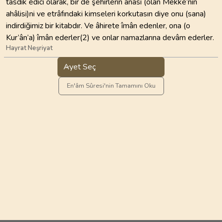
tasdîk edici olarak, bir de şehirlerin anası (olan Mekke’nin
ahâlisi)ni ve etrâfındaki kimseleri korkutasın diye onu (sana)
indirdiğimiz bir kitabdır. Ve âhirete îmân edenler, ona (o
Kur’ân’a) îmân ederler(2) ve onlar namazlarına devâm ederler.
Hayrat Neşriyat
Ayet Seç
En'âm Sûresi'nin Tamamını Oku