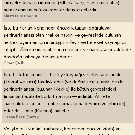
kimseler buna da inanırlar. (Allah'a karşı esas duruş olan)
namazlarını muhafaza edenler de işte onlardır.
Mustafa İslamoğlu
İşte bu Kur’an, kendinden önceki kitapları doğrulayan,
şehirlerin anası olan Mekke halkını ve çevresinde bulunan
herkesi uyarman için indirdiğimiz feyiz ve bereket kaynağı bir
kitaptır. Âhirete inananlar ona da inanır ve namazlarını vaktinde
dosdoğru kılmaya devam ederler.
Ömer Çelik
İşte bir kitab ki onu — bir feyz kaynağı ve elleri arasındaki
(Tevrat ve İncili) tasdıyk edici (ve doğrultucu) olarak, bir de
şehirlerin anası (bulunan Mekke) ile bütün çevresindeki
(insanları) azâb ile korkutman için — indirdik. Âhirete
inanmakda olanlar — onlar namazlarına devam (ve ihtimam)
ederek — ona (Kur'ana) inanırlar.
Hasan Basri Çantay
Ve işte bu (Kur’ân), mübârek, kendinden önceki (kitab)ları