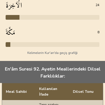
الْآخِرَةَ
24
مَكَّةَ
8
Kelimelerin Kur'an'da geçiş grafiği
En'âm Suresi 92. Ayetin Meallerindeki Dilsel
Farklılıklar:
Kullanılan
Meal Sahibi
Dilsel Tonu
İfade
Ayetin meallerindeki dilsel farklılıklar
Tanrı azabını