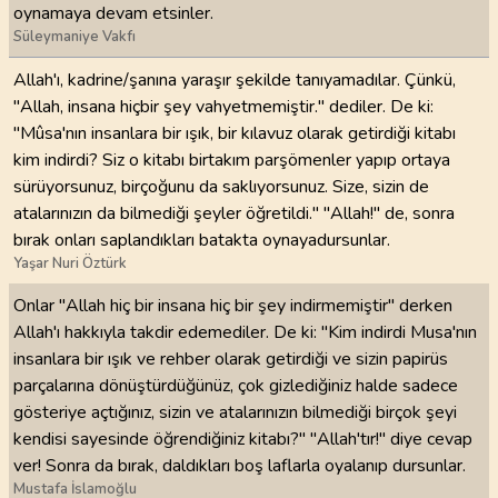
oynamaya devam etsinler.
Süleymaniye Vakfı
Allah'ı, kadrine/şanına yaraşır şekilde tanıyamadılar. Çünkü,
"Allah, insana hiçbir şey vahyetmemiştir." dediler. De ki:
"Mûsa'nın insanlara bir ışık, bir kılavuz olarak getirdiği kitabı
kim indirdi? Siz o kitabı birtakım parşömenler yapıp ortaya
sürüyorsunuz, birçoğunu da saklıyorsunuz. Size, sizin de
atalarınızın da bilmediği şeyler öğretildi." "Allah!" de, sonra
bırak onları saplandıkları batakta oynayadursunlar.
Yaşar Nuri Öztürk
Onlar "Allah hiç bir insana hiç bir şey indirmemiştir" derken
Allah'ı hakkıyla takdir edemediler. De ki: "Kim indirdi Musa'nın
insanlara bir ışık ve rehber olarak getirdiği ve sizin papirüs
parçalarına dönüştürdüğünüz, çok gizlediğiniz halde sadece
gösteriye açtığınız, sizin ve atalarınızın bilmediği birçok şeyi
kendisi sayesinde öğrendiğiniz kitabı?" "Allah'tır!" diye cevap
ver! Sonra da bırak, daldıkları boş laflarla oyalanıp dursunlar.
Mustafa İslamoğlu