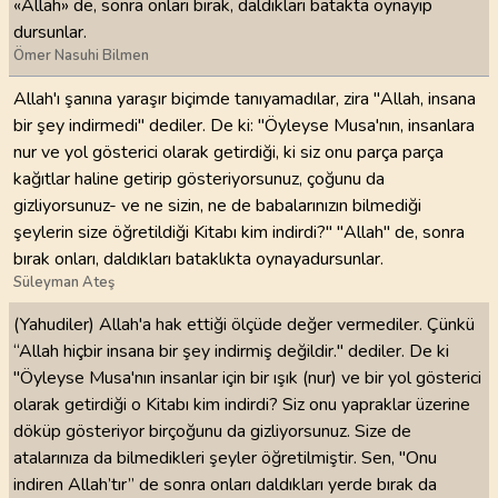
«Allah» de, sonra onları bırak, daldıkları batakta oynayıp
dursunlar.
Ömer Nasuhi Bilmen
Allah'ı şanına yaraşır biçimde tanıyamadılar, zira "Allah, insana
bir şey indirmedi" dediler. De ki: "Öyleyse Musa'nın, insanlara
nur ve yol gösterici olarak getirdiği, ki siz onu parça parça
kağıtlar haline getirip gösteriyorsunuz, çoğunu da
gizliyorsunuz- ve ne sizin, ne de babalarınızın bilmediği
şeylerin size öğretildiği Kitabı kim indirdi?" "Allah" de, sonra
bırak onları, daldıkları bataklıkta oynayadursunlar.
Süleyman Ateş
(Yahudiler) Allah'a hak ettiği ölçüde değer vermediler. Çünkü
“Allah hiçbir insana bir şey indirmiş değildir." dediler. De ki
"Öyleyse Musa'nın insanlar için bir ışık (nur) ve bir yol gösterici
olarak getirdiği o Kitabı kim indirdi? Siz onu yapraklar üzerine
döküp gösteriyor birçoğunu da gizliyorsunuz. Size de
atalarınıza da bilmedikleri şeyler öğretilmiştir. Sen, "Onu
indiren Allah’tır” de sonra onları daldıkları yerde bırak da