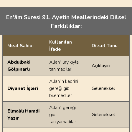
En'âm Suresi 91. Ayetin Meallerindeki Dilsel
Farklılıklar:
Kullanılan
Meal Sahibi
Dilsel Tonu
İfade
Ayetin meallerindeki dilsel farklılıklar
Abdulbaki
Allah'ı layıkıyla
Açıklayıcı
Gölpınarlı
tanımadılar
Allah’ın kadrini
Diyanet İşleri
gereği gibi
Geleneksel
bilemediler
Allah'ı gereği
Elmalılı Hamdi
gibi
Geleneksel
Yazır
tanıyamadılar