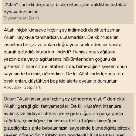
“Allah” (indirdi) de, sonra bırak onları, içine daldıkları batakta
oynayadursunlar.
Diyanet İşleri (Yeni)
Allah, hiçbir kimseye hiçbir şey indirmedi dedikleri zaman
Allah'ı layıkıyla tanımadılar, ululamadılar. De ki: Musa'nın,
insanlara bir ışık ve onları doğru yola sevk eden bir vasıta
olarak getirdiği kitabı kim indirdi? Hanisiz onu kağıtlara
yazdınız da yayıp açıklarsınız, hükümlerinden çoğunu da
gizlersiniz, hani siz de, atalarınız da, bilmediğiniz şeyleri onun
sayesinde bildiniz, öğrendiniz. De ki: Allah indirdi, sonra da
bırak onları, düştükleri boş iddialarla oyalanıp dursunlar.
Abdulbaki Gölpınarlı
Onlar: "Allah insanlara hiçbir şey göndermemiştir" demekle,
Allah'ı gereği gibi tanıyamadılar. De ki: Musa'nın insanlara
aydınlık ve hidayet olmak üzere getirdiği, sizin parça parça
kâğıtlara çevirdiğiniz, bir kısmını belli ettiğiniz, birçoğunu
gizlediğiniz; sizinle babalarınızın, sayesinde bilmediğiniz birçok
şeyleri öğrendiğiniz Kitab'ı kim gönderdi? (Onlara karşı sen)