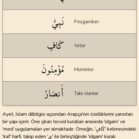
نَبِيُّ
Peygamber
كَافٍ
Yeter
مُؤْمِنُونَ
Müminler
أَنصَارُ
Tabi olanlar
Ayet, İslam dilbilgisi açısından Arapça'nın özelliklerini yansıtan
bir yapı içerir. Öne çıkan tecvid kuralları arasında 'idgam' ve
'med' uygulamaları yer almaktadır. Örneğin, 'كَافٍ' kelimesindeki
'kaf' harfi, takip eden 'ي' ile birleştiğinde 'idgam' kuralı