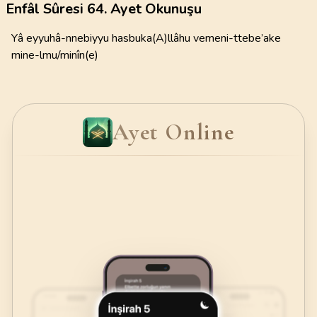
Enfâl Sûresi 64. Ayet Okunuşu
Yâ eyyuhâ-nnebiyyu hasbuka(A)llâhu vemeni-ttebe’ake
mine-lmu/minîn(e)
Ayet Online