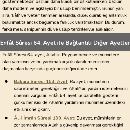
göstermektedir; bazıları daha klasik bir dil kullanırken, bazıları
daha modern ve açıklayıcı bir üslup benimsemiştir. Bunun yanı
sıra, 'kâfi' ve 'yeter' terimleri arasında, dilsel olarak eş anlamlılık
bulunmakta ancak bağlamda farklılık yaratmaktadır. Bu durum,
farklı meal sahiplerinin dil ve üslup tercihleriyle alakalıdır.
Enfâl Sûresi 64. Ayet ile Bağlantılı Diğer Ayetler
Enfâl Sûresi 64. ayet, Allah'ın Peygamberine ve müminlere
olan yardımını ve bu yardıma karşılık olarak müminlerin
düşmanları karşısında güçlendirildiğini ifade eder.
Bakara Suresi
153
. Ayet
: Bu ayet, müminlerin
sabretmeleri gerektiğini ve Allah'tan yardım istemelerinin
önemini vurgular. Enfâl 64. ayet ile paralellik gösterir
çünkü her ikisi de Allah'ın yardımının müminler üzerindeki
etkisini öne çıkarır.
Âl-i İmrân Sûresi
139
. Ayet
: Bu ayet, müminlerin en
zor zamanlarında Allah'a güvenip dayanması gerektiğini