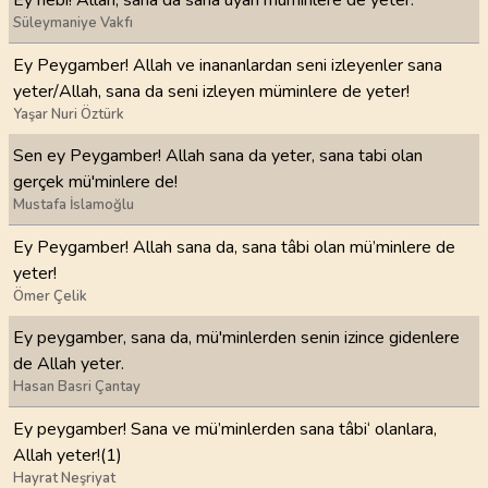
Ey nebi! Allah, sana da sana uyan müminlere de yeter.
Süleymaniye Vakfı
Ey Peygamber! Allah ve inananlardan seni izleyenler sana
yeter/Allah, sana da seni izleyen müminlere de yeter!
Yaşar Nuri Öztürk
Sen ey Peygamber! Allah sana da yeter, sana tabi olan
gerçek mü'minlere de!
Mustafa İslamoğlu
Ey Peygamber! Allah sana da, sana tâbi olan mü’minlere de
yeter!
Ömer Çelik
Ey peygamber, sana da, mü'minlerden senin izince gidenlere
de Allah yeter.
Hasan Basri Çantay
Ey peygamber! Sana ve mü’minlerden sana tâbi‘ olanlara,
Allah yeter!(1)
Hayrat Neşriyat