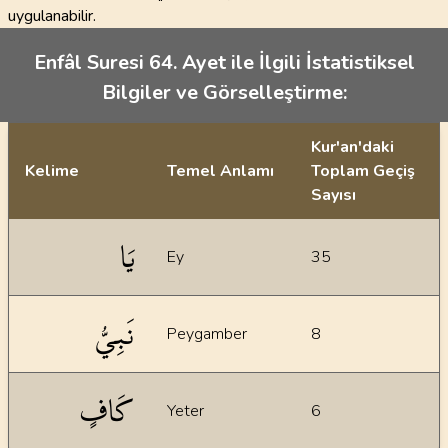
uygulanabilir.
Enfâl Suresi 64. Ayet ile İlgili İstatistiksel
Bilgiler ve Görselleştirme:
Kur'an'daki
Kelime
Temel Anlamı
Toplam Geçiş
Sayısı
İstatiksel bilgiler
يَا
Ey
35
نَبِيُّ
Peygamber
8
كَافٍ
Yeter
6