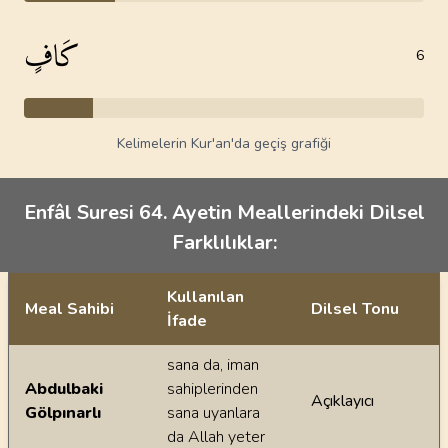
كَافٍ
6
Kelimelerin Kur'an'da geçiş grafiği
Enfâl Suresi 64. Ayetin Meallerindeki Dilsel
Farklılıklar:
Kullanılan
Meal Sahibi
Dilsel Tonu
İfade
Ayetin meallerindeki dilsel farklılıklar
sana da, iman
Abdulbaki
sahiplerinden
Açıklayıcı
Gölpınarlı
sana uyanlara
da Allah yeter