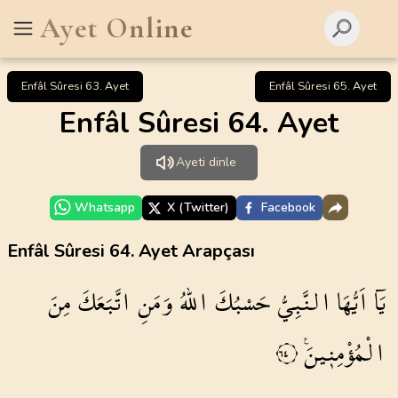
Ayet Online
Enfâl Sûresi 63. Ayet
Enfâl Sûresi 65. Ayet
Enfâl Sûresi 64. Ayet
Ayeti dinle
Whatsapp
X (Twitter)
Facebook
Enfâl Sûresi 64. Ayet Arapçası
يَٓا
اَيُّهَا
النَّبِيُّ
حَسْبُكَ
اللّٰهُ
وَمَنِ
اتَّبَعَكَ
مِنَ
الْمُؤْمِن۪ينَ۟
٦٤