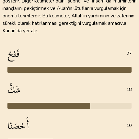
gösterir. Diğer kelimeler olan "şüphe" ve "ihsan" da, müminlerin
inançlarını pekiştirmek ve Allah'ın lütuflarını vurgulamak için
önemli terimlerdir. Bu kelimeler, Allah'ın yardımının ve zaferinin
sürekli olarak hatırlanması gerektiğini vurgulamak amacıyla
Kur'an'da yer alır.
فَتْحٌ
27
شَكٌّ
18
أَحْصَنْا
10