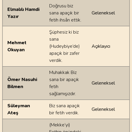
Doğrusu biz
Elmalılı Hamdi
sana apaçık bir
Geleneksel
Yazır
fetih ihsân ettik.
Şüphesiz ki biz
sana
Mehmet
(Hudeybiye’de)
Açıklayıcı
Okuyan
apaçık bir zafer
verdik.
Muhakkak Biz
Ömer Nasuhi
sana bir apaçık
Geleneksel
Bilmen
fetih
sağlamışızdır.
Süleyman
Biz sana apaçık
Geleneksel
Ateş
bir fetih verdik.
(Mekke’yi)