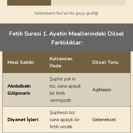
Kelimelerin Kur'an'da geçiş grafiği
Fetih Suresi 1. Ayetin Meallerindeki Dilsel
Farklılıklar:
Kullanılan
Meal Sahibi
Dilsel Tonu
İfade
Ayetin meallerindeki dilsel farklılıklar
Şüphe yok ki
Abdulbaki
biz, sana apaçık
Açıklayıcı
Gölpınarlı
bir fetih
vermişizdir.
Şüphesiz biz
Diyanet İşleri
sana apaçık bir
Geleneksel
fetih verdik.