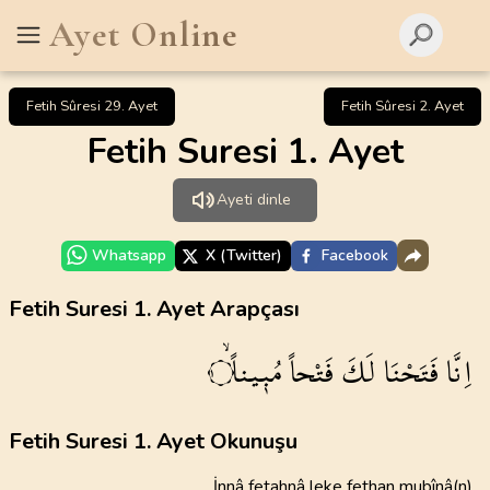
Ayet Online
Fetih Sûresi 29. Ayet
Fetih Sûresi 2. Ayet
Fetih Suresi 1. Ayet
Ayeti dinle
Whatsapp
X (Twitter)
Facebook
Fetih Suresi 1. Ayet Arapçası
اِنَّا
فَتَحْنَا
لَكَ
فَتْحاً
مُب۪يناًۙ
١
Fetih Suresi 1. Ayet Okunuşu
İnnâ fetahnâ leke fethan mubînâ(n)