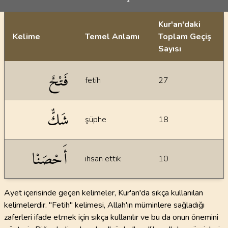
Kur'an'daki
Kelime
Temel Anlamı
Toplam Geçiş
Sayısı
İstatiksel bilgiler
فَتْحٌ
fetih
27
شَكٌّ
şüphe
18
أَحْصَنْا
ihsan ettik
10
Ayet içerisinde geçen kelimeler, Kur'an'da sıkça kullanılan
kelimelerdir. "Fetih" kelimesi, Allah'ın müminlere sağladığı
zaferleri ifade etmek için sıkça kullanılır ve bu da onun önemini