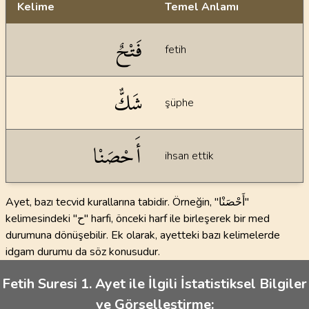
Kelime
Temel Anlamı
Dil bilgisi açıklamaları
فَتْحٌ
fetih
شَكٌّ
şüphe
أَحْصَنْا
ihsan ettik
Ayet, bazı tecvid kurallarına tabidir. Örneğin, "أَحْصَنْا"
kelimesindeki "ح" harfi, önceki harf ile birleşerek bir med
durumuna dönüşebilir. Ek olarak, ayetteki bazı kelimelerde
idgam durumu da söz konusudur.
Fetih Suresi 1. Ayet ile İlgili İstatistiksel Bilgiler
ve Görselleştirme: