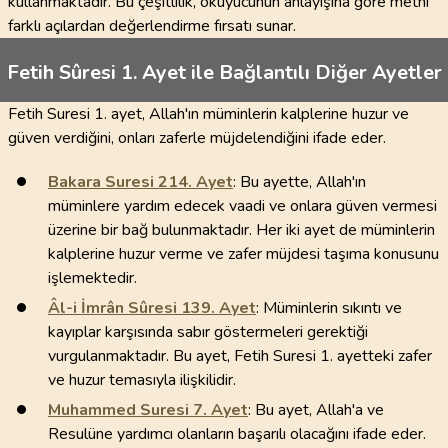
kullanmaktadır. Bu çeşitlilik, okuyucunun anlayışına göre metni
farklı açılardan değerlendirme fırsatı sunar.
Fetih Sûresi 1. Ayet ile Bağlantılı Diğer Ayetler
Fetih Suresi 1. ayet, Allah'ın müminlerin kalplerine huzur ve
güven verdiğini, onları zaferle müjdelendiğini ifade eder.
Bakara Suresi
214
. Ayet
: Bu ayette, Allah'ın
müminlere yardım edecek vaadi ve onlara güven vermesi
üzerine bir bağ bulunmaktadır. Her iki ayet de müminlerin
kalplerine huzur verme ve zafer müjdesi taşıma konusunu
işlemektedir.
Âl-i İmrân Sûresi
139
. Ayet
: Müminlerin sıkıntı ve
kayıplar karşısında sabır göstermeleri gerektiği
vurgulanmaktadır. Bu ayet, Fetih Suresi 1. ayetteki zafer
ve huzur temasıyla ilişkilidir.
Muhammed Suresi
7
. Ayet
: Bu ayet, Allah'a ve
Resulüne yardımcı olanların başarılı olacağını ifade eder.