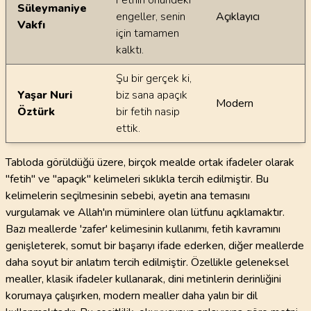
Fethin önündeki
Süleymaniye
engeller, senin
Açıklayıcı
Vakfı
için tamamen
kalktı.
Şu bir gerçek ki,
Yaşar Nuri
biz sana apaçık
Modern
Öztürk
bir fetih nasip
ettik.
Tabloda görüldüğü üzere, birçok mealde ortak ifadeler olarak
"fetih" ve "apaçık" kelimeleri sıklıkla tercih edilmiştir. Bu
kelimelerin seçilmesinin sebebi, ayetin ana temasını
vurgulamak ve Allah'ın müminlere olan lütfunu açıklamaktır.
Bazı meallerde 'zafer' kelimesinin kullanımı, fetih kavramını
genişleterek, somut bir başarıyı ifade ederken, diğer meallerde
daha soyut bir anlatım tercih edilmiştir. Özellikle geleneksel
mealler, klasik ifadeler kullanarak, dini metinlerin derinliğini
korumaya çalışırken, modern mealler daha yalın bir dil