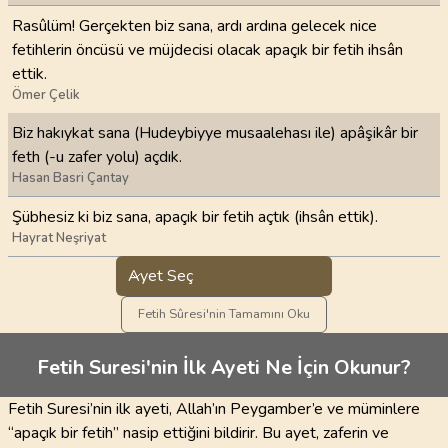
Rasûlüm! Gerçekten biz sana, ardı ardına gelecek nice
fetihlerin öncüsü ve müjdecisi olacak apaçık bir fetih ihsân
ettik.
Ömer Çelik
Biz hakıykat sana (Hudeybiyye musaalehası ile) apâşikâr bir
feth (-u zafer yolu) açdık.
Hasan Basri Çantay
Şübhesiz ki biz sana, apaçık bir fetih açtık (ihsân ettik).
Hayrat Neşriyat
Ayet Seç
Fetih Sûresi'nin Tamamını Oku
Fetih Suresi'nin İlk Ayeti Ne İçin Okunur?
Fetih Suresi’nin ilk ayeti, Allah’ın Peygamber’e ve müminlere
“apaçık bir fetih” nasip ettiğini bildirir. Bu ayet, zaferin ve