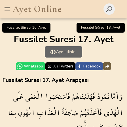
Ayet Online
Fussilet Sûresi 16. Ayet
Fussilet Sûresi 18. Ayet
Fussilet Suresi 17. Ayet
Ayeti dinle
Whatsapp
X (Twitter)
Facebook
Fussilet Suresi 17. Ayet Arapçası
وَاَمَّا
ثَمُودُ
فَهَدَيْنَاهُمْ
فَاسْتَحَبُّوا
الْعَمٰى
عَلَى
الْهُدٰى
فَاَخَذَتْهُمْ
صَاعِقَةُ
الْعَذَابِ
الْهُونِ
بِمَا