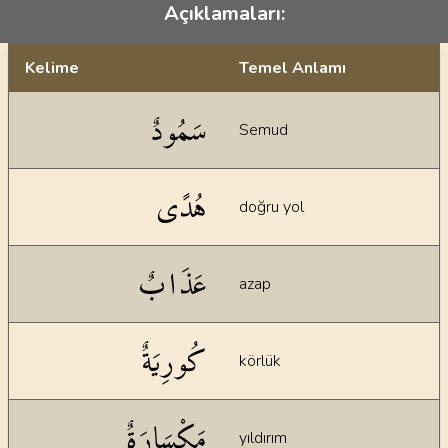
Açıklamaları:
Kelime
Temel Anlamı
Dil bilgisi açıklamaları
سَمُودٌ
Semud
هُدًى
doğru yol
عَذَابٌ
azap
كُورِيَةٌ
körlük
مَكْسَارَةٌ
yıldırım