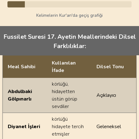
Kelimelerin Kur'an'da geçiş grafiği
Fussilet Suresi 17. Ayetin Meallerindeki Dilsel
Farklılıklar:
Kullanılan
Meal Sahibi
Dilsel Tonu
İfade
Ayetin meallerindeki dilsel farklılıklar
körlüğü,
Abdulbaki
hidayetten
Açıklayıcı
Gölpınarlı
üstün görüp
sevdiler
körlüğü
Diyanet İşleri
hidayete tercih
Geleneksel
etmişler