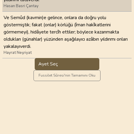
Hasan Basri Çantay
Ve Semûd (kavmin)e gelince, onlara da doğru yolu
göstermiştik; fakat (onlar) körlüğü (îman hakîkatlerini
görmemeyi), hidâyete tercîh ettiler; böylece kazanmakta
oldukları (günahlar) yüzünden aşağılayıcı azâbın yıldırımı onları
yakalayıverdi.
Hayrat Neşriyat
Ayet Seç
Fussilet Sûresi'nin Tamamını Oku