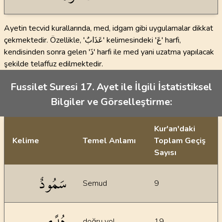
Ayetin tecvid kurallarında, med, idgam gibi uygulamalar dikkat
çekmektedir. Özellikle, 'عَذَابٌ' kelimesindeki 'عَ' harfi,
kendisinden sonra gelen 'ذَ' harfi ile med yani uzatma yapılacak
şekilde telaffuz edilmektedir.
Fussilet Suresi 17. Ayet ile İlgili İstatistiksel
Bilgiler ve Görselleştirme:
Kur'an'daki
Kelime
Temel Anlamı
Toplam Geçiş
Sayısı
İstatiksel bilgiler
سَمُودٌ
Semud
9
هُدًى
doğru yol
19