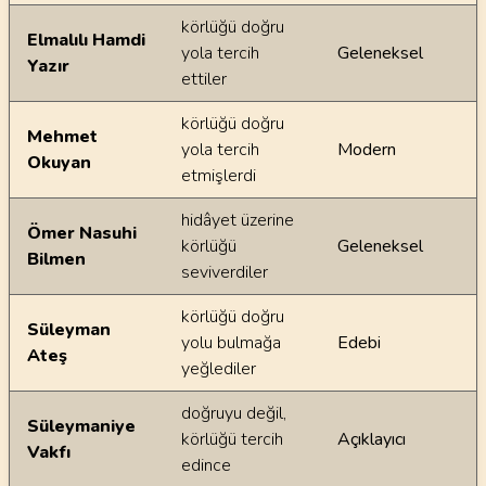
körlüğü doğru
Elmalılı Hamdi
yola tercih
Geleneksel
Yazır
ettiler
körlüğü doğru
Mehmet
yola tercih
Modern
Okuyan
etmişlerdi
hidâyet üzerine
Ömer Nasuhi
körlüğü
Geleneksel
Bilmen
seviverdiler
körlüğü doğru
Süleyman
yolu bulmağa
Edebi
Ateş
yeğlediler
doğruyu değil,
Süleymaniye
körlüğü tercih
Açıklayıcı
Vakfı
edince