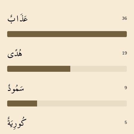
عَذَابٌ
36
هُدًى
19
سَمُودٌ
9
كُورِيَةٌ
5