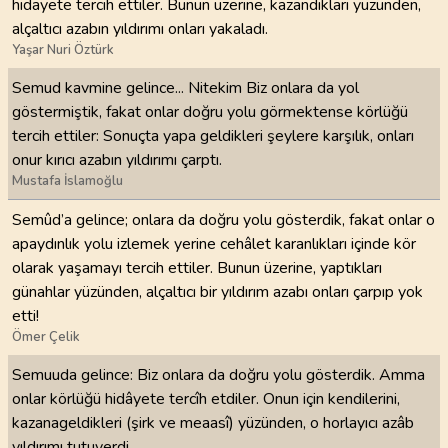
hidayete tercih ettiler. Bunun üzerine, kazandıkları yüzünden,
alçaltıcı azabın yıldırımı onları yakaladı.
Yaşar Nuri Öztürk
Semud kavmine gelince... Nitekim Biz onlara da yol
göstermiştik, fakat onlar doğru yolu görmektense körlüğü
tercih ettiler: Sonuçta yapa geldikleri şeylere karşılık, onları
onur kırıcı azabın yıldırımı çarptı.
Mustafa İslamoğlu
Semûd’a gelince; onlara da doğru yolu gösterdik, fakat onlar o
apaydınlık yolu izlemek yerine cehâlet karanlıkları içinde kör
olarak yaşamayı tercih ettiler. Bunun üzerine, yaptıkları
günahlar yüzünden, alçaltıcı bir yıldırım azabı onları çarpıp yok
etti!
Ömer Çelik
Semuuda gelince: Biz onlara da doğru yolu gösterdik. Amma
onlar körlüğü hidâyete tercîh etdiler. Onun için kendilerini,
kazanageldikleri (şirk ve meaasî) yüzünden, o horlayıcı azâb
yıldırımı tutuverdi.