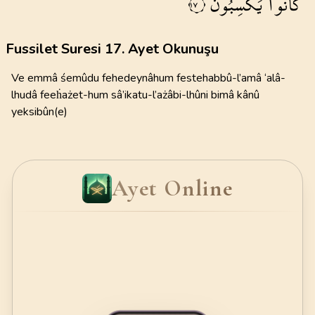
كَانُوا
يَكْسِبُونَۚ
١٧
Fussilet Suresi 17. Ayet Okunuşu
Ve emmâ śemûdu fehedeynâhum festehabbû-l’amâ ‘alâ-
lhudâ feeḣażet-hum sâ’ikatu-l’ażâbi-lhûni bimâ kânû
yeksibûn(e)
Ayet Online