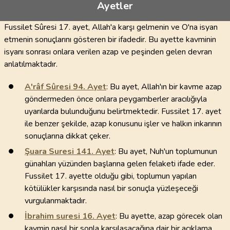
Ayetler
Fussilet Sûresi 17. ayet, Allah'a karşı gelmenin ve O'na isyan
etmenin sonuçlarını gösteren bir ifadedir. Bu ayette kavminin
isyanı sonrası onlara verilen azap ve peşinden gelen devran
anlatılmaktadır.
A'râf Sûresi
94
. Ayet
: Bu ayet, Allah'ın bir kavme azap
göndermeden önce onlara peygamberler aracılığıyla
uyarılarda bulunduğunu belirtmektedir. Fussilet 17. ayet
ile benzer şekilde, azap konusunu işler ve halkın inkarının
sonuçlarına dikkat çeker.
Şuara Suresi
141
. Ayet
: Bu ayet, Nuh'un toplumunun
günahları yüzünden başlarına gelen felaketi ifade eder.
Fussilet 17. ayette olduğu gibi, toplumun yapılan
kötülükler karşısında nasıl bir sonuçla yüzleşeceği
vurgulanmaktadır.
İbrahim suresi
16
. Ayet
: Bu ayette, azap görecek olan
kavmin nasıl bir sonla karşılaşacağına dair bir açıklama