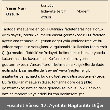
körlüğü
Yaşar Nuri
hidayete tercih
Modern
Öztürk
ettiler
Tabloda, meallerde en çok kullanılan ifadeler arasında 'körlük'
ve 'hidayet', 'tercih' kelimeleri dikkat çekmektedir. Bu ifadeler,
ayetin ana temasını oluşturan doğru yola yönlendirme ve bu
yoldan sapmanın sonuçlarını vurgulamakta kullanılan terimlerdir.
Çoğu mealde, 'körlük' ve 'hidayet' kelimelerinin benzer yapıda
kullanılması, bu kavramların Kur'an'daki önemli yerini
göstermektedir. Ancak, 'tercih' kelimesi farklı şekillerde ifade
edilmiştir; bazı meallerde 'sevme' veya 'yeğleme' gibi
anlatımlar yer almakta, bu da dilsel zenginliği göstermektedir.
Bu farklılıklar, meallerin dilsel tonlarına göre değişiklik
göstermekte; bazıları daha geleneksel bir üslup kullanırken,
bazıları modern veya edebi bir ton benimsemiştir.
Fussilet Sûresi 17. Ayet ile Bağlantılı Diğer