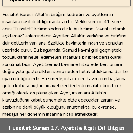
Fussilet Suresi, Allah'ın birliğini, kudretini ve ayetlerinin
insanlara nasıl iletildiğini anlatan bir Mekki suredir. 41. sure,
adını "Fussilet" kelimesinden alır ki bu kelime, "ayrıntılı olarak
açıklamak" anlamındadır. Ayetler, Allah'ın varlığına ve birliğine
dair delillerin yanı sıra, özellikle kavimlerin inkarı ve sonuçları
üzerinde durur. Bu bağlamda, Semud kavmi gibi geçmişteki
toplulukların helak edilmeleri, insanlara bir ibret dersi olarak
sunulmaktadır. Ayet, Semud kavmine hitap ederken, onlara
doğru yolu gösterdikten sonra neden helak olduklarına dair bir
uyarı niteliğindedir. Bu surede, inkar eden kavimlerin başlarına
gelen kötü sonuçlar, hidayeti reddedenlerin akıbetinin birer
örneği olarak ön plana çıkar. Ayet, insanlara Allah'ın
kılavuzluğunu kabul etmemekle elde edecekleri zararın ve
azabın ne denli büyük olduğunu anlatmakta, bu evrensel
mesajla her dönemin insanına hitap etmektedir.
Fussilet Suresi 17. Ayet ile İlgili Dil Bilgisi