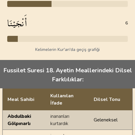
أَنْجَيْنَا
6
Kelimelerin Kur'an'da geçiş grafiği
Fussilet Suresi 18. Ayetin Meallerindeki Dilsel
Farklılıklar:
Kullanılan
Meal Sahibi
Dilsel Tonu
İfade
Ayetin meallerindeki dilsel farklılıklar
Abdulbaki
inananları
Geleneksel
Gölpınarlı
kurtardık