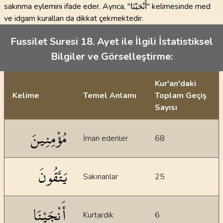
sakınma eylemini ifade eder. Ayrıca, "أَنْجَيْنَا" kelimesinde med
ve idgam kuralları da dikkat çekmektedir.
Fussilet Suresi 18. Ayet ile İlgili İstatistiksel
Bilgiler ve Görselleştirme:
Kur'an'daki
Kelime
Temel Anlamı
Toplam Geçiş
Sayısı
İstatiksel bilgiler
مُؤْمِنِينَ
İman edenler
68
يَتَّقُونَ
Sakınanlar
25
أَنْجَيْنَا
Kurtardık
6