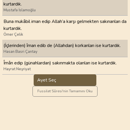
kurtardık.
Mustafa İslamoğlu
Buna mukâbil iman edip Allah’a karşı gelmekten sakınanları da
kurtardık.
Ömer Çelik
(İçlerinden) îman edib de (Allahdan) korkanları ise kurtardık.
Hasan Basri Çantay
Îmân edip (günahlardan) sakınmakta olanları ise kurtardık.
Hayrat Neşriyat
Ayet Seç
Fussilet Sûresi'nin Tamamını Oku