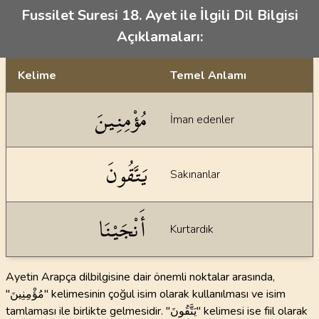
Fussilet Suresi 18. Ayet ile İlgili Dil Bilgisi
Açıklamaları:
Kelime
Temel Anlamı
Dil bilgisi açıklamaları
مُؤْمِنِينَ
İman edenler
يَتَّقُونَ
Sakınanlar
أَنْجَيْنَا
Kurtardık
Ayetin Arapça dilbilgisine dair önemli noktalar arasında,
"مُؤْمِنِينَ" kelimesinin çoğul isim olarak kullanılması ve isim
tamlaması ile birlikte gelmesidir. "يَتَّقُونَ" kelimesi ise fiil olarak