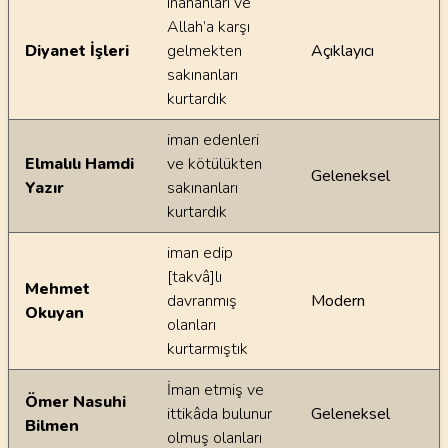
inananları ve
Allah’a karşı
Diyanet İşleri
gelmekten
Açıklayıcı
sakınanları
kurtardık
iman edenleri
Elmalılı Hamdi
ve kötülükten
Geleneksel
Yazır
sakınanları
kurtardık
iman edip
[takvâ]lı
Mehmet
davranmış
Modern
Okuyan
olanları
kurtarmıştık
İman etmiş ve
Ömer Nasuhi
ittikâda bulunur
Geleneksel
Bilmen
olmuş olanları