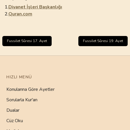
1.
Diyanet İşleri Başkanlığı
2.
Quran.com
Fussilet Sûresi 17. Ayet
Fussilet Sûresi 19. Ayet
HIZLI MENÜ
Konularına Göre Ayetler
Sorularla Kur'an
Dualar
Cüz Oku