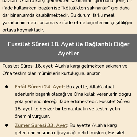
bazıları "Allah’a karşı gelmekten sakınanlar" gibi daha geniş bir
ifade kullanırken, bazıları ise "kötülükten sakınanlar" gibi daha
dar bir anlamda kalabilmektedir. Bu durum, farklı meal
yazarlarının metni anlama ve ifade etme biçimlerinin çeşitliliğini
ortaya koymaktadır.
Fussilet Sûresi 18. Ayet ile Bağlantılı Diğer
Ayetler
Fussilet Sûresi 18. ayet, Allah'a karşı gelmekten sakınan ve
O'na teslim olan müminlerin kurtuluşunu anlatır.
Enfâl Sûresi
24
. Ayet
: Bu ayette, Allah'a itaat
edenlerin başarılı olacağı ve O'na kulak verenlerin doğru
yola yönlendirileceği ifade edilmektedir. Fussilet Sûresi
18. ayet ile benzer bir tema, itaatin ve teslimiyetin
önemini vurgular.
Zümer Suresi
33
. Ayet
: Bu ayette Allah'a karşı
gelenlerin hüsrana uğrayacağı belirtilmişken, Fussilet