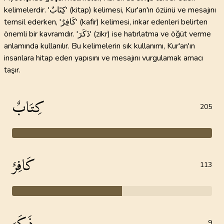
kelimelerdir. 'كِتَابٌ' (kitap) kelimesi, Kur'an'ın özünü ve mesajını
temsil ederken, 'كَافِرٌ' (kafir) kelimesi, inkar edenleri belirten
önemli bir kavramdır. 'ذَكَرَ' (zikr) ise hatırlatma ve öğüt verme
anlamında kullanılır. Bu kelimelerin sık kullanımı, Kur'an'ın
insanlara hitap eden yapısını ve mesajını vurgulamak amacı
taşır.
كِتَابٌ
205
كَافِرٌ
113
ذَكَرَ
9