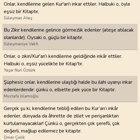
Onlar, kendilerine gelen Kur'an'ı inkar ettiler. Halbuki o, öyle
eşsiz bir Kitaptır,
Süleyman Ateş
Bu Zikir kendilerine gelince görmezlik edenler (ateşe atılacak
olanlardır). Oysaki o, güçlü bir kitaptır.
Süleymaniye Vakfı
Onlar, o zikiri/Kur'an'ı kendilerine geldiğinde inkâr ettiler.
Halbuki o, eşsiz yücelikte bir Kitap'tır.
Yaşar Nuri Öztürk
Şüphesiz onlar, kendilerine ulaştığı halde bu ilahi uyarıyı inkar
edenlerdendir: çünkü o, elbette pek yüce bir Kitaptır.
Mustafa İslamoğlu
Gerçek şu ki, kendilerine tebliğ edilen bu Kur’an’ı inkâr
edenler, dünyada da âhirette de zillet ve perişanlıktan
kurtulamayacaklar! Çünkü o, gerçekten çok şerefli, çok
değerli, mağlup edilemez bir kitaptır.
Ömer Çelik