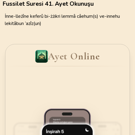
Fussilet Suresi 41. Ayet Okunuşu
İnne-lleżîne keferû bi-żżikri lemmâ câehum(s) ve-innehu
lekitâbun ‘azîz(un)
Ayet Online