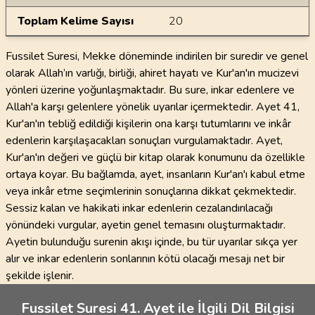
Toplam Kelime Sayısı
20
Fussilet Suresi, Mekke döneminde indirilen bir suredir ve genel
olarak Allah’ın varlığı, birliği, ahiret hayatı ve Kur'an'ın mucizevi
yönleri üzerine yoğunlaşmaktadır. Bu sure, inkar edenlere ve
Allah'a karşı gelenlere yönelik uyarılar içermektedir. Ayet 41,
Kur'an'ın tebliğ edildiği kişilerin ona karşı tutumlarını ve inkâr
edenlerin karşılaşacakları sonuçları vurgulamaktadır. Ayet,
Kur'an'ın değeri ve güçlü bir kitap olarak konumunu da özellikle
ortaya koyar. Bu bağlamda, ayet, insanların Kur'an'ı kabul etme
veya inkâr etme seçimlerinin sonuçlarına dikkat çekmektedir.
Sessiz kalan ve hakikati inkar edenlerin cezalandırılacağı
yönündeki vurgular, ayetin genel temasını oluşturmaktadır.
Ayetin bulunduğu surenin akışı içinde, bu tür uyarılar sıkça yer
alır ve inkar edenlerin sonlarının kötü olacağı mesajı net bir
şekilde işlenir.
Fussilet Suresi 41. Ayet ile İlgili Dil Bilgisi