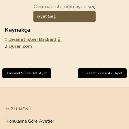
Okumak istediğin ayeti seç
Ayet Seç
Kaynakça
1.
Diyanet İşleri Başkanlığı
2.
Quran.com
Fussilet Sûresi 40. Ayet
Fussilet Sûresi 42. Ayet
HIZLI MENÜ
Konularına Göre Ayetler