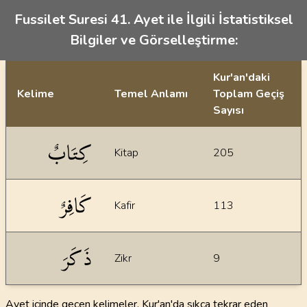
Fussilet Suresi 41. Ayet ile İlgili İstatistiksel
Bilgiler ve Görselleştirme:
Kur'an'daki
Kelime
Temel Anlamı
Toplam Geçiş
Sayısı
İstatiksel bilgiler
كِتَابٌ
Kitap
205
كَافِرٌ
Kafir
113
ذَكَرَ
Zikr
9
Ayet içinde geçen kelimeler, Kur'an'da sıkça tekrar eden