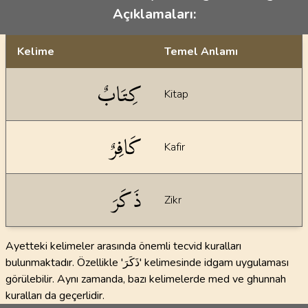
Açıklamaları:
Kelime
Temel Anlamı
Dil bilgisi açıklamaları
كِتَابٌ
Kitap
كَافِرٌ
Kafir
ذَكَرَ
Zikr
Ayetteki kelimeler arasında önemli tecvid kuralları
bulunmaktadır. Özellikle 'ذَكَرَ' kelimesinde idgam uygulaması
görülebilir. Aynı zamanda, bazı kelimelerde med ve ghunnah
kuralları da geçerlidir.