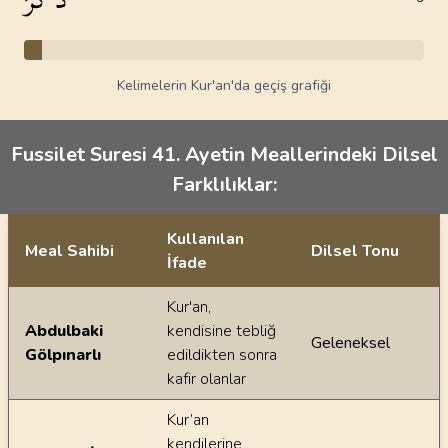
Kelimelerin Kur'an'da geçiş grafiği
Fussilet Suresi 41. Ayetin Meallerindeki Dilsel
Farklılıklar:
Kullanılan
Meal Sahibi
Dilsel Tonu
İfade
Ayetin meallerindeki dilsel farklılıklar
Kur'an,
Abdulbaki
kendisine tebliğ
Geleneksel
Gölpınarlı
edildikten sonra
kafir olanlar
Kur’an
kendilerine