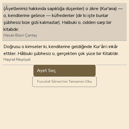
(Âyetlerimiz hakkında sapıklığa düşenler) o zikre (Kur'ana) —
o, kendilerine gelince — küfredenler (dir ki işte bunlar
şübhesiz bize gizli kalmazlar). Halbuki o, cidden sarp bir
kitabdır.
Hasan Basri Çantay
Doğrusu o kimseler ki, kendilerine geldiğinde Kur’ân’ı inkâr
ettiler. Hâlbuki şübhesiz o, gerçekten çok yüce bir Kitab’dır.
Hayrat Neşriyat
Ayet Seç
Fussilet Sûresi'nin Tamamını Oku