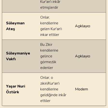
Kur'an'ı inkâr
etmişlerdir
Onlar,
Süleyman
kendilerine
Açıklayıcı
Ateş
gelen Kur'an'ı
inkar ettiler
Bu Zikir
kendilerine
Süleymaniye
gelince
Açıklayıcı
Vakfı
görmezlik
edenler
Onlar, o
zikiri/Kur'an'ı
Yaşar Nuri
kendilerine
Modern
Öztürk
geldiğinde inkâr
ettiler