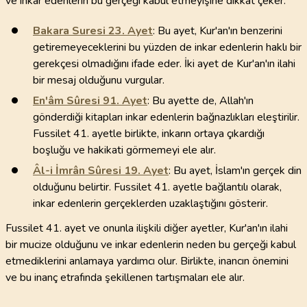
ve inkar edenlerin bu gerçeği kabul etmeyişine dikkat çeker.
Bakara Suresi
23
. Ayet
: Bu ayet, Kur'an'ın benzerini
getiremeyeceklerini bu yüzden de inkar edenlerin haklı bir
gerekçesi olmadığını ifade eder. İki ayet de Kur'an'ın ilahi
bir mesaj olduğunu vurgular.
En'âm Sûresi
91
. Ayet
: Bu ayette de, Allah'ın
gönderdiği kitapları inkar edenlerin bağnazlıkları eleştirilir.
Fussilet 41. ayetle birlikte, inkarın ortaya çıkardığı
boşluğu ve hakikati görmemeyi ele alır.
Âl-i İmrân Sûresi
19
. Ayet
: Bu ayet, İslam'ın gerçek din
olduğunu belirtir. Fussilet 41. ayetle bağlantılı olarak,
inkar edenlerin gerçeklerden uzaklaştığını gösterir.
Fussilet 41. ayet ve onunla ilişkili diğer ayetler, Kur'an'ın ilahi
bir mucize olduğunu ve inkar edenlerin neden bu gerçeği kabul
etmediklerini anlamaya yardımcı olur. Birlikte, inancın önemini
ve bu inanç etrafında şekillenen tartışmaları ele alır.