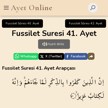
Ayet Online
Fussilet Sûresi 40. Ayet
Fussilet Sûresi 42. Ayet
Fussilet Suresi 41. Ayet
Ayeti dinle
Whatsapp
X (Twitter)
Facebook
Fussilet Suresi 41. Ayet Arapçası
اِنَّ
الَّذ۪ينَ
كَفَرُوا
بِالذِّكْرِ
لَمَّا
جَٓاءَهُمْۚ
وَاِنَّهُ
لَكِتَابٌ
عَز۪يزٌۙ
٤١