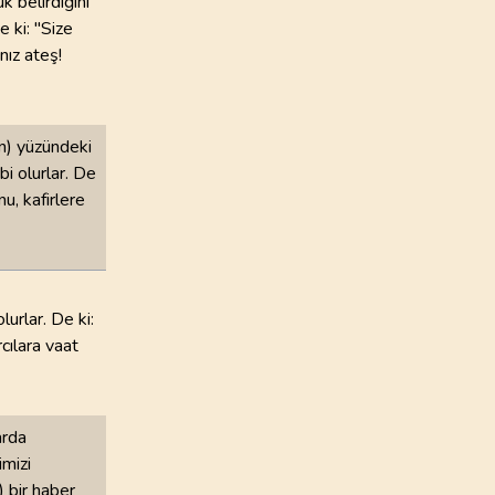
 belirdiğini
e ki: "Size
ız ateş!
in) yüzündeki
bi olurlar. De
u, kafirlere
urlar. De ki:
cılara vaat
arda
imizi
) bir haber