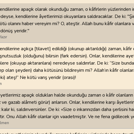
endilerine apaçık olarak okunduğu zaman, o kâfirlerin yüzlerinden in
98
.
Beyyine Suresi
99
.
Zilzal Suresi
edeyse, kendilerine âyetlerimizi okuyanlara saldıracaklar. De ki: "Ş
8
AYET
8
AYET
tü olanını haber vereyim mi? O, ateştir. Allah bunu kâfir olanlara
dönüş yeridir."
102
.
Tekasur Suresi
103
.
Asr Suresi
Yazır
8
AYET
3
AYET
ndilerine açıkça [tilavet] edildiği (okunup aktarıldığı) zaman, kâfir 
106
.
Kureyş Suresi
107
.
Maun Suresi
nutsuzluk (olduğunu) bilirsin (fark edersin). Onlar, kendilerine ayet
4
AYET
7
AYET
nlere (okuyup aktaranlara) neredeyse saldırırlar. De ki: “Size bund
p olan şeyden) daha kötüsünü bildireyim mi? Allah’ın kâfir olanlar
110
.
Nasr Suresi
111
.
Tebbet Suresi
) ateş!” Ne kötü varış yeridir (orası)!
3
AYET
5
AYET
n
âyetlerimiz apaçık oldukları halde okunduğu zaman o kâfir olanların 
114
.
Nas Suresi
z ve gazab alâmeti görür) anlarsın. Onlar, kendilerine karşı âyetleri
6
AYET
kalır ki, saldırıversinler. De ki: «Size o inkarınızdan daha şerlisini 
ir. Onu Allah kâfir olanlar için vaadetmiştir. Ve ne fena gidilecek y
ilmen