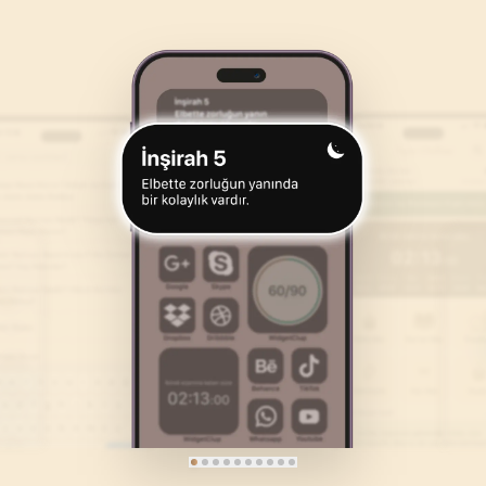
46
.
Ahkaf Suresi
47
.
Muhammed Suresi
35
AYET
38
AYET
50
.
Kaf Suresi
51
.
Zariyat Suresi
45
AYET
60
AYET
54
.
Kamer Suresi
55
.
Rahman Suresi
55
AYET
78
AYET
58
.
Mücadele Suresi
59
.
Hasr Suresi
22
AYET
24
AYET
62
.
Cuma Suresi
63
.
Munafikune Suresi
11
AYET
11
AYET
66
.
Tahrim Suresi
67
.
Mulk Suresi
12
AYET
30
AYET