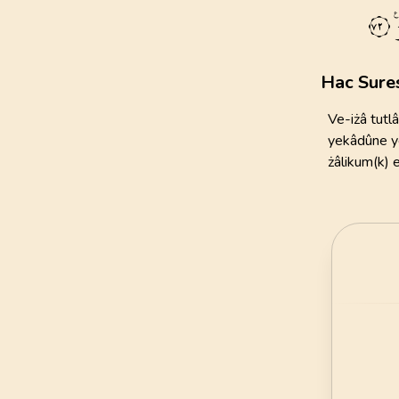
111
AYET
٧٢
21
.
Enbiya Suresi
112
AYET
Hac Sure
25
.
Furkan Suresi
Ve-iżâ tutlâ
77
AYET
yekâdûne ye
żâlikum(k) 
29
.
Ankebut Suresi
69
AYET
33
.
Ahzab Suresi
73
AYET
37
.
Saffat Suresi
182
AYET
41
.
Fussilet Suresi
54
AYET