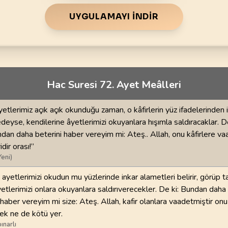
70
.
Mearic Suresi
71
.
Nuh Suresi
44
AYET
28
AYET
UYGULAMAYI İNDIR
i
74
.
Muddessir Suresi
75
.
Kiyamet Suresi
56
AYET
40
AYET
78
.
Nebe Suresi
79
.
Naziat Suresi
Hac Suresi 72. Ayet Meâlleri
40
AYET
46
AYET
82
.
Infitar Suresi
83
.
Mutaffifin Suresi
etlerimiz açık açık okunduğu zaman, o kâfirlerin yüz ifadelerinden i
19
AYET
36
AYET
edeyse, kendilerine âyetlerimizi okuyanlara hışımla saldıracaklar. D
dan daha beterini haber vereyim mi: Ateş.. Allah, onu kâfirlere va
86
.
Tarik Suresi
87
.
Ala Suresi
dir orası!”
17
AYET
19
AYET
Yeni)
 ayetlerimizi okudun mu yüzlerinde inkar alametleri belirir, görüp ta
90
.
Beled Suresi
91
.
Şems Suresi
tlerimizi onlara okuyanlara saldırıverecekler. De ki: Bundan daha
20
AYET
15
AYET
 haber vereyim mi size: Ateş. Allah, kafir olanlara vaadetmiştir onu
ek ne de kötü yer.
94
.
İnşirah Suresi
95
.
Tin Suresi
ınarlı
8
AYET
8
AYET