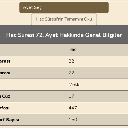
Ayet Seç
Hac Sûresi'nin Tamamını Oku
Hac Suresi 72. Ayet Hakkında Genel Bilgiler
Hac
rası
22
arası
72
Mekki
u Cüz
17
yfası
447
rf Sayısı
150