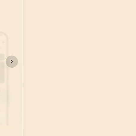
48
.
Fetih Suresi
29
AYET
52
.
Tur Suresi
49
AYET
56
.
Vakia Suresi
96
AYET
60
.
Mumtehine Suresi
13
AYET
64
.
Tegabun Suresi
18
AYET
68
.
Kalem Suresi
52
AYET