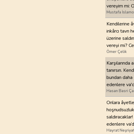
vereyim mi: O,
Mustafa İslamo
Kendilerine â
inkârcı tavrı
üzerine saldı
vereyi mi? Ce
Ömer Çelik
Karşılarında 
tanırsın. Kend
bundan daha ç
edenlere va'd 
Hasan Basri Ça
Onlara âyetle
hoşnudsuzluk 
saldıracaklar
edenlere va‘d 
Hayrat Neşriya