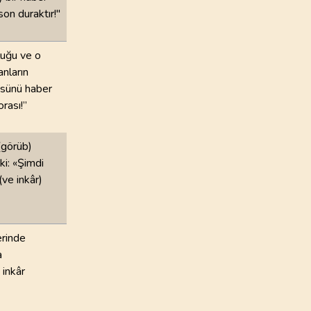
son duraktır!"
luğu ve o
anların
üsünü haber
rası!”
(görüb)
ki: «Şimdi
(ve inkâr)
erinde
a
 inkâr