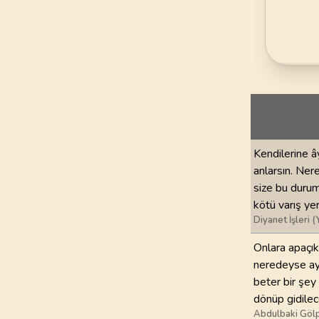
69
.
Hakka Suresi
52
AYET
73
.
Muzzemmil Sures
20
AYET
77
.
Murselat Suresi
50
AYET
81
.
Tekvir Suresi
Kendilerine ây
29
AYET
anlarsın. Ner
size bu durum
85
.
Buruc Suresi
kötü varış yeri
22
AYET
Diyanet İşleri (
Onlara apaçık
89
.
Fecr Suresi
neredeyse aye
30
AYET
beter bir şey
dönüp gidilec
93
.
Duha Suresi
Abdulbaki Gölp
11
AYET