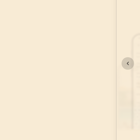
45
.
Casiye Suresi
37
AYET
49
.
Hucurat Suresi
18
AYET
53
.
Necm Suresi
62
AYET
57
.
Hadid Suresi
29
AYET
61
.
Saff Suresi
14
AYET
65
.
Talak Suresi
12
AYET