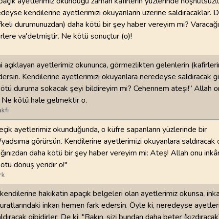
paçık ayetlerimiz okunduğu zaman kafirlerin yüzlerinde hoşnutsuzluk
edeyse kendilerine ayetlerimizi okuyanların üzerine saldıracaklar. D
keli durumunuzdan) daha kötü bir şey haber vereyim mi? Varacağın
irlere va'detmiştir. Ne kötü sonuçtur (o)!
ni açıklayan ayetlerimiz okununca, görmezlikten gelenlerin (kafirler
edersin. Kendilerine ayetlerimizi okuyanlara neredeyse saldıracak gi
 kötü duruma sokacak şeyi bildireyim mi? Cehennem ateşi!” Allah on
. Ne kötü hale gelmektir o.
kfı
eçik ayetlerimiz okunduğunda, o küfre sapanların yüzlerinde bir
yadsıma görürsün. Kendilerine ayetlerimizi okuyanlara saldıracak ol
ığınızdan daha kötü bir şey haber vereyim mi: Ateş! Allah onu inkâr
ötü dönüş yeridir o!"
rk
endilerine hakikatin apaçık belgeleri olan ayetlerimiz okunsa, ink
suratlarındaki inkarı hemen fark edersin. Öyle ki, neredeyse ayetler
dıracak gibidirler: De ki: "Bakın, sizi bundan daha beter (kızdıracak