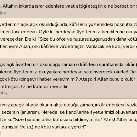
 Allah'ın inkarda ısrar edenlere vaat ettiği ateştir; o ne berbat bir 
ğlu
yetlerimiz açık açık okunduğunda, kâfirlerin yüzlerindeki hoşnutsuz
 hemen fark edersin. Öyle ki, nerdeyse âyetlerimizi kendilerine okuy
rıverecekler. De ki: “Size bu öfke ve huzursuzluğunuzdan daha köt
hennem! Allah, onu kâfirlere va‘detmiştir. Varılacak ne kötü yerdir o
açık açık âyetlerimiz okunduğu zaman o kâfirlerin suratlarında inkâr 
ilerine âyetlerimizi okuyanlara nerdeyse saldırıverecek olurlar! De 
ok kötü (bir şey) i haber vereyim mi? Ateşdir! Allah bunu o küfür 
etmişdir. O, ne kötü bir merci'dir!
ntay
rimiz apaçık olarak okunmakta olduğu zaman, inkâr edenlerin yüzl
sezersin (anlarsın). Nerede ise kendilerine âyetlerimizi okuyanlar
! De ki: “Size bundan daha kötüsünü bildireyim mi? Ateş! Allah onu,
etmiştir. Ve (o,) ne kötü varılacak yerdir!”
t