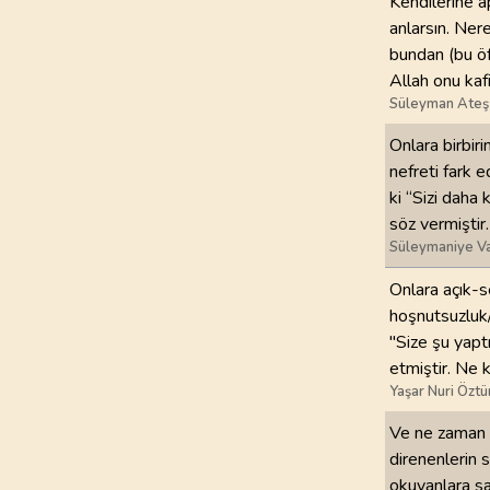
Kendilerine a
anlarsın. Ner
bundan (bu öf
Allah onu kaf
Süleyman Ateş
Onlara birbiri
nefreti fark 
ki “Sizi daha
söz vermiştir
Süleymaniye Va
Onlara açık-s
hoşnutsuzluk/
"Size şu yapt
etmiştir. Ne k
Yaşar Nuri Öztü
Ve ne zaman k
direnenlerin 
okuyanlara sal