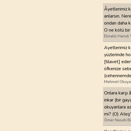
Âyetlerimiz k
97
.
Kadir Suresi
anlarsın. Ner
5
AYET
ondan daha kö
O ne kötü bir 
101
.
Karia Suresi
Elmalılı Hamdi 
11
AYET
Ayetlerimiz ke
105
.
Fil Suresi
yüzlerinde hoş
5
AYET
[tilavet] ede
öfkenize sebe
109
.
Kafirun Suresi
(cehennemdeki
6
AYET
Mehmet Okuya
Onlara karşı 
113
.
Felak Suresi
inkar (bir gay
5
AYET
okuyanlara az 
mi? (O) Ateş't
Ömer Nasuhi B