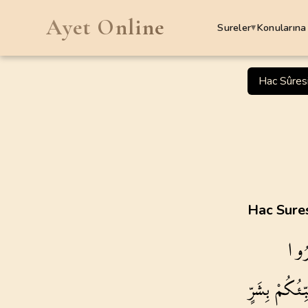
Ayet Online
Sureler
Konularına
▾
SURELER
Hac Sûres
1
.
Fatiha Suresi
7
AYET
5
.
Maide Suresi
120
AYET
9
.
Tevbe Suresi
Hac Sures
129
AYET
رُوا
13
.
Rad Suresi
43
AYET
بِّئُكُمْ
بِشَرٍّ
17
.
Isra Suresi