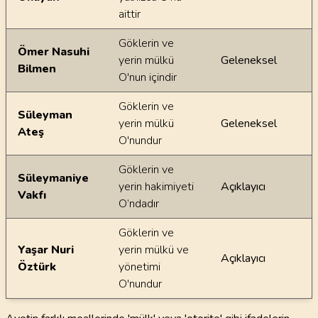
aittir
Göklerin ve
Ömer Nasuhi
yerin mülkü
Geleneksel
Bilmen
O'nun içindir
Göklerin ve
Süleyman
yerin mülkü
Geleneksel
Ateş
O'nundur
Göklerin ve
Süleymaniye
yerin hakimiyeti
Açıklayıcı
Vakfı
O’ndadır
Göklerin ve
Yaşar Nuri
yerin mülkü ve
Açıklayıcı
Öztürk
yönetimi
O'nundur