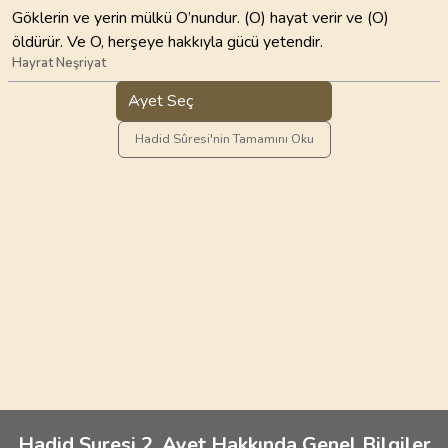
Göklerin ve yerin mülkü O’nundur. (O) hayat verir ve (O)
öldürür. Ve O, herşeye hakkıyla gücü yetendir.
Hayrat Neşriyat
Ayet Seç
Hadid Sûresi'nin Tamamını Oku
Hadid Suresi 2. Ayet Hakkında Genel Bilgiler