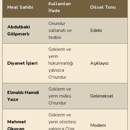
Kullanılan
Meal Sahibi
Dilsel Tonu
İfade
Ayetin meallerindeki dilsel farklılıklar
Onundur
Abdulbaki
saltanatı ve
Edebi
Gölpınarlı
tedbiri
Göklerin ve
yerin
Diyanet İşleri
hükümranlığı
Açıklayıcı
yalnızca
O’nundur
Göklerin ve
Elmalılı Hamdi
yerin mülkü
Geleneksel
Yazır
O'nundur
Göklerin ve
Mehmet
yerin otoritesi
Modern
Okuyan
yalnızca O’na