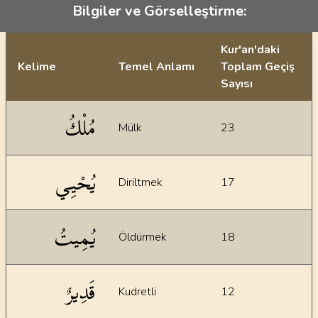
Bilgiler ve Görselleştirme:
Kur'an'daki
Kelime
Temel Anlamı
Toplam Geçiş
Sayısı
İstatiksel bilgiler
مُلْكُ
Mülk
23
يُحْيِي
Diriltmek
17
يُمِيتُ
Öldürmek
18
قَدِيرٌ
Kudretli
12