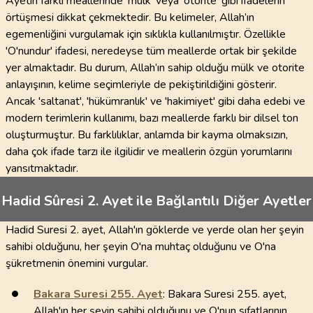
Ayetin farklı meallerinde 'mülk' veya 'otorite' gibi ifadelerin
örtüşmesi dikkat çekmektedir. Bu kelimeler, Allah’ın
egemenliğini vurgulamak için sıklıkla kullanılmıştır. Özellikle
'O'nundur' ifadesi, neredeyse tüm meallerde ortak bir şekilde
yer almaktadır. Bu durum, Allah’ın sahip olduğu mülk ve otorite
anlayışının, kelime seçimleriyle de pekiştirildiğini gösterir.
Ancak 'saltanat', 'hükümranlık' ve 'hakimiyet' gibi daha edebi ve
modern terimlerin kullanımı, bazı meallerde farklı bir dilsel ton
oluşturmuştur. Bu farklılıklar, anlamda bir kayma olmaksızın,
daha çok ifade tarzı ile ilgilidir ve meallerin özgün yorumlarını
yansıtmaktadır.
Hadid Sûresi 2. Ayet ile Bağlantılı Diğer Ayetler
Hadid Suresi 2. ayet, Allah'ın göklerde ve yerde olan her şeyin
sahibi olduğunu, her şeyin O'na muhtaç olduğunu ve O'na
şükretmenin önemini vurgular.
Bakara Suresi
255
. Ayet
: Bakara Suresi 255. ayet,
Allah'ın her şeyin sahibi olduğunu ve O'nun sıfatlarının