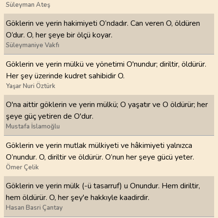
Süleyman Ateş
Göklerin ve yerin hakimiyeti O’ndadır. Can veren O, öldüren
O’dur. O, her şeye bir ölçü koyar.
Süleymaniye Vakfı
Göklerin ve yerin mülkü ve yönetimi O'nundur; diriltir, öldürür.
Her şey üzerinde kudret sahibidir O.
Yaşar Nuri Öztürk
O'na aittir göklerin ve yerin mülkü; O yaşatır ve O öldürür; her
şeye güç yetiren de O'dur.
Mustafa İslamoğlu
Göklerin ve yerin mutlak mülkiyeti ve hâkimiyeti yalnızca
O’nun­dur. O, diriltir ve öldürür. O’nun her şeye gücü yeter.
Ömer Çelik
Göklerin ve yerin mülk (-ü tasarruf) u Onundur. Hem diriltir,
hem öldürür. O, her şey'e hakkıyle kaadirdir.
Hasan Basri Çantay