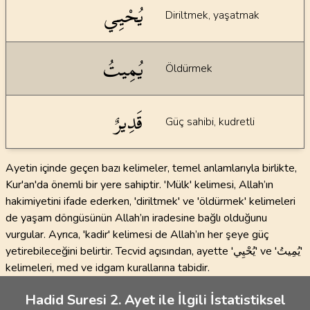
يُحْيِي
Diriltmek, yaşatmak
يُمِيتُ
Öldürmek
قَدِيرٌ
Güç sahibi, kudretli
Ayetin içinde geçen bazı kelimeler, temel anlamlarıyla birlikte,
Kur'an'da önemli bir yere sahiptir. 'Mülk' kelimesi, Allah’ın
hakimiyetini ifade ederken, 'diriltmek' ve 'öldürmek' kelimeleri
de yaşam döngüsünün Allah’ın iradesine bağlı olduğunu
vurgular. Ayrıca, 'kadir' kelimesi de Allah’ın her şeye güç
yetirebileceğini belirtir. Tecvid açısından, ayette 'يُحْيِي' ve 'يُمِيتُ'
kelimeleri, med ve idgam kurallarına tabidir.
Hadid Suresi 2. Ayet ile İlgili İstatistiksel