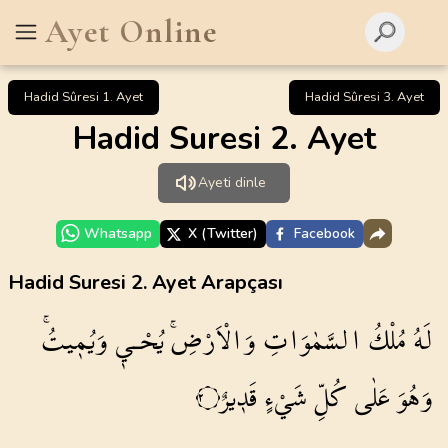
Ayet Online
Hadid Sûresi 1. Ayet
Hadid Sûresi 3. Ayet
Hadid Suresi 2. Ayet
Ayeti dinle
Whatsapp
X (Twitter)
Facebook
Hadid Suresi 2. Ayet Arapçası
لَهُ
مُلْكُ
السَّمٰوَاتِ
وَالْاَرْضِۚ
يُحْـي۪
وَيُم۪يتُۚ
وَهُوَ
عَلٰى
كُلِّ
شَيْءٍ
قَد۪يرٌ
٢