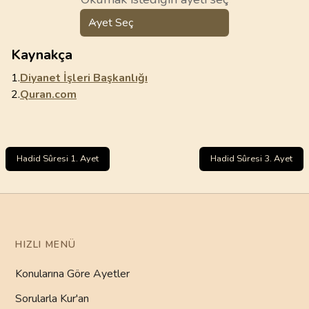
Ayet Seç
Kaynakça
1.
Diyanet İşleri Başkanlığı
2.
Quran.com
Hadid Sûresi 1. Ayet
Hadid Sûresi 3. Ayet
HIZLI MENÜ
Konularına Göre Ayetler
Sorularla Kur'an