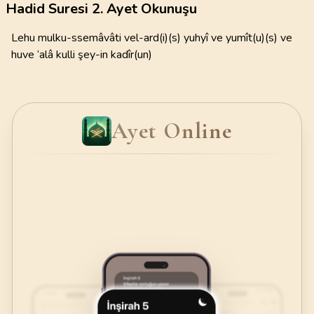
Hadid Suresi 2. Ayet Okunuşu
Lehu mulku-ssemâvâti vel-ard(i)(s) yuhyî ve yumît(u)(s) ve
huve ‘alâ kulli şey-in kadîr(un)
Ayet Online