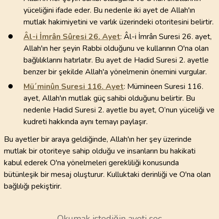
yüceliğini ifade eder. Bu nedenle iki ayet de Allah'ın
mutlak hakimiyetini ve varlık üzerindeki otoritesini belirtir.
Âl-i İmrân Sûresi
26
. Ayet
: Âl-i İmrân Suresi 26. ayet,
Allah'ın her şeyin Rabbi olduğunu ve kullarının O'na olan
bağlılıklarını hatırlatır. Bu ayet de Hadid Suresi 2. ayetle
benzer bir şekilde Allah'a yönelmenin önemini vurgular.
Mü´minûn Suresi
116
. Ayet
: Mümineen Suresi 116.
ayet, Allah'ın mutlak güç sahibi olduğunu belirtir. Bu
nedenle Hadid Suresi 2. ayetle bu ayet, O’nun yüceliği ve
kudreti hakkında aynı temayı paylaşır.
Bu ayetler bir araya geldiğinde, Allah'ın her şey üzerinde
mutlak bir otoriteye sahip olduğu ve insanların bu hakikati
kabul ederek O'na yönelmeleri gerekliliği konusunda
bütünleşik bir mesaj oluşturur. Kulluktaki derinliği ve O'na olan
bağlılığı pekiştirir.
Okumak istediğin ayeti seç