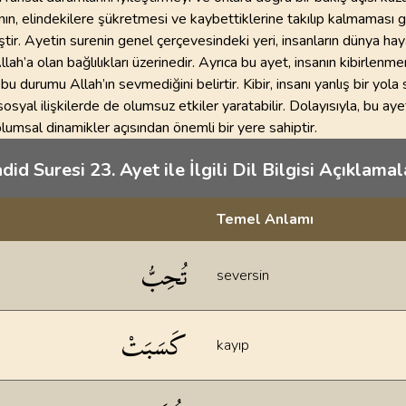
nın, elindekilere şükretmesi ve kaybettiklerine takılıp kalmaması g
ştir. Ayetin surenin genel çerçevesindeki yeri, insanların dünya hay
llah’a olan bağlılıkları üzerinedir. Ayrıca bu ayet, insanın kibirlenm
bu durumu Allah’ın sevmediğini belirtir. Kibir, insanı yanlış bir yola 
osyal ilişkilerde de olumsuz etkiler yaratabilir. Dolayısıyla, bu ayet
lumsal dinamikler açısından önemli bir yere sahiptir.
did Suresi 23. Ayet ile İlgili Dil Bilgisi Açıklamala
Temel Anlamı
klamaları
تُحِبُّ
seversin
كَسَبَتْ
kayıp