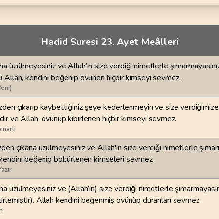
70
.
Mearic Suresi
71
.
Nuh Suresi
44
AYET
28
AYET
i
74
.
Muddessir Suresi
75
.
Kiyamet Suresi
Hadid Suresi 23. Ayet Meâlleri
56
AYET
40
AYET
ana üzülmeyesiniz ve Allah’ın size verdiği nimetlerle şımarmayasını
78
.
Nebe Suresi
79
.
Naziat Suresi
ü Allah, kendini beğenip övünen hiçbir kimseyi sevmez.
40
AYET
46
AYET
Yeni)
82
.
Infitar Suresi
83
.
Mutaffifin Suresi
izden çıkarıp kaybettiğiniz şeye kederlenmeyin ve size verdiğimiz
19
AYET
36
AYET
dır ve Allah, övünüp kibirlenen hiçbir kimseyi sevmez.
ınarlı
86
.
Tarik Suresi
87
.
Ala Suresi
zden çıkana üzülmeyesiniz ve Allah'ın size verdiği nimetlerle şımar
17
AYET
19
AYET
 kendini beğenip böbürlenen kimseleri sevmez.
Yazır
90
.
Beled Suresi
91
.
Şems Suresi
20
AYET
15
AYET
ana üzülmeyesiniz ve (Allah’ın) size verdiği nimetlerle şımarmayasın
irlemiştir). Allah kendini beğenmiş övünüp duranları sevmez.
94
.
İnşirah Suresi
95
.
Tin Suresi
n
8
AYET
8
AYET