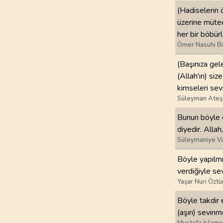
(Hadiselerin 
97
.
Kadir Suresi
üzerine mütee
5
AYET
her bir böbür
Ömer Nasuhi B
101
.
Karia Suresi
(Başınıza gel
11
AYET
(Allah'ın) si
kimseleri se
105
.
Fil Suresi
Süleyman Ateş
5
AYET
Bunun böyle o
109
.
Kafirun Suresi
diyedir. Alla
6
AYET
Süleymaniye Va
Böyle yapılmış
113
.
Felak Suresi
verdiğiyle se
5
AYET
Yaşar Nuri Öztü
Böyle takdir e
(aşırı) sevin