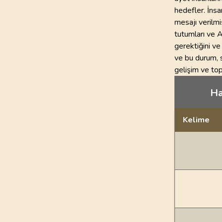
hedefler. İnsa
mesajı verilmi
tutumları ve A
gerektiğini ve 
ve bu durum, s
gelişim ve top
Ha
Kelime
Dil bilgisi açı