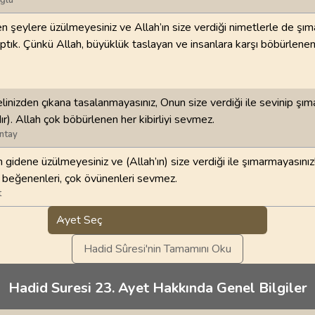
ğlu
en şeylere üzülmeyesiniz ve Allah’ın size verdiği nimetlerle de şı
ptık. Çünkü Allah, büyüklük taslayan ve insanlara karşı böbürlenen
elinizden çıkana tasalanmayasınız, Onun size verdiği ile sevinip şı
ır). Allah çok böbürlenen her kibirliyi sevmez.
ntay
n gidene üzülmeyesiniz ve (Allah’ın) size verdiği ile şımarmayasınız
 beğenenleri, çok övünenleri sevmez.
t
Ayet Seç
Hadid Sûresi'nin Tamamını Oku
Hadid Suresi 23. Ayet Hakkında Genel Bilgiler