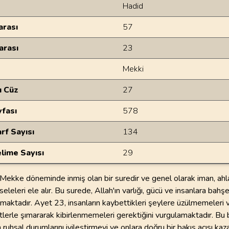
Hadid
rası
57
arası
23
Mekki
u Cüz
27
yfası
578
rf Sayısı
134
lime Sayısı
29
 Mekke döneminde inmiş olan bir suredir ve genel olarak iman, ahl
leleri ele alır. Bu surede, Allah'ın varlığı, gücü ve insanlara bahşe
maktadır. Ayet 23, insanların kaybettikleri şeylere üzülmemeleri 
etlerle şımararak kibirlenmemeleri gerektiğini vurgulamaktadır. Bu
n ruhsal durumlarını iyileştirmeyi ve onlara doğru bir bakış açısı ka