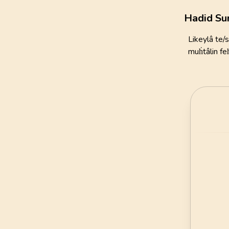
111
AYET
Hadid Su
21
.
Enbiya Suresi
Likeylâ te/
112
AYET
muḣtâlin feḣ
25
.
Furkan Suresi
77
AYET
29
.
Ankebut Suresi
69
AYET
33
.
Ahzab Suresi
73
AYET
37
.
Saffat Suresi
182
AYET
41
.
Fussilet Suresi
54
AYET