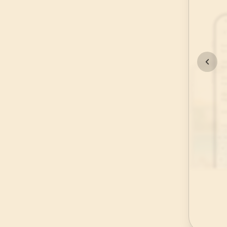
45
.
Casiye Suresi
37
AYET
49
.
Hucurat Suresi
18
AYET
53
.
Necm Suresi
62
AYET
57
.
Hadid Suresi
29
AYET
61
.
Saff Suresi
14
AYET
65
.
Talak Suresi
12
AYET