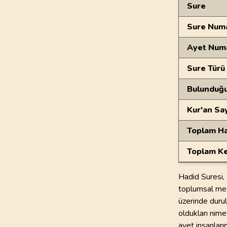
Genel Bilgiler
Sure
Sure Numa
Ayet Num
Sure Türü
Bulunduğ
Kur'an Sa
Toplam Ha
Toplam Ke
Hadid Suresi,
toplumsal mese
üzerinde durul
oldukları nim
ayet insanları