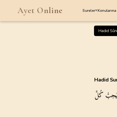
Ayet Online
Sureler
Konularına
▾
SURELER
Hadid Sûr
1
.
Fatiha Suresi
7
AYET
5
.
Maide Suresi
120
AYET
9
.
Tevbe Suresi
Hadid Sur
129
AYET
ُحِبُّ
كُلَّ
13
.
Rad Suresi
43
AYET
17
.
Isra Suresi