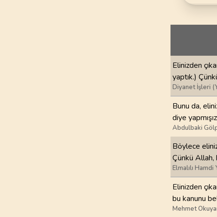
69
.
Hakka Suresi
52
AYET
73
.
Muzzemmil Sures
20
AYET
Elinizden çık
77
.
Murselat Suresi
yaptık.) Çünk
50
AYET
Diyanet İşleri (
81
.
Tekvir Suresi
Bunu da, elin
29
AYET
diye yapmışız
Abdulbaki Gölp
85
.
Buruc Suresi
Böylece elini
22
AYET
Çünkü Allah,
Elmalılı Hamdi 
89
.
Fecr Suresi
30
AYET
Elinizden çık
bu kanunu bel
93
.
Duha Suresi
Mehmet Okuya
11
AYET