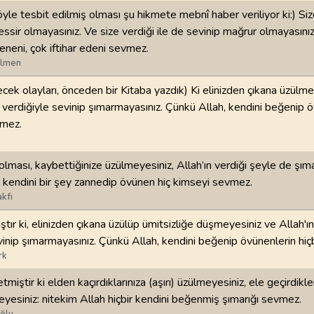
öyle tesbit edilmiş olması şu hikmete mebnî haber veriliyor ki:) Si
98
.
Beyyine Suresi
99
.
Zilzal Suresi
ssir olmayasınız. Ve size verdiği ile de sevinip mağrur olmayasınız
8
AYET
8
AYET
leneni, çok iftihar edeni sevmez.
ilmen
102
.
Tekasur Suresi
103
.
Asr Suresi
ecek olayları, önceden bir Kitaba yazdık) Ki elinizden çıkana üzülm
8
AYET
3
AYET
ze verdiğiyle sevinip şımarmayasınız. Çünkü Allah, kendini beğenip 
vmez.
106
.
Kureyş Suresi
107
.
Maun Suresi
4
AYET
7
AYET
lması, kaybettiğinize üzülmeyesiniz, Allah’ın verdiği şeyle de şım
110
.
Nasr Suresi
111
.
Tebbet Suresi
h, kendini bir şey zannedip övünen hiç kimseyi sevmez.
3
AYET
5
AYET
kfı
tır ki, elinizden çıkana üzülüp ümitsizliğe düşmeyesiniz ve Allah'ın
114
.
Nas Suresi
vinip şımarmayasınız. Çünkü Allah, kendini beğenip övünenlerin hiç
6
AYET
rk
tmiştir ki elden kaçırdıklarınıza (aşırı) üzülmeyesiniz, ele geçirdikle
meyesiniz: nitekim Allah hiçbir kendini beğenmiş şımarığı sevmez.