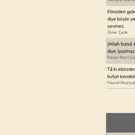
Mustafa İslamo
Elinizden gid
diye böyle ya
sevmez.
Ömer Çelik
(Allah bunu) 
diye (yazmışd
Hasan Basri Ça
Tâ ki elinizde
bütün kendini
Hayrat Neşriya