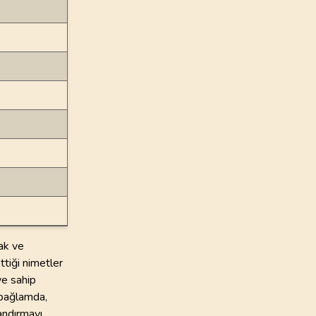
ak ve
ttiği nimetler
ve sahip
 bağlamda,
zandırmayı