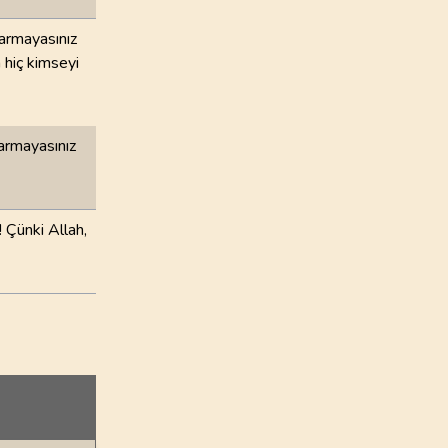
marmayasınız
 hiç kimseyi
marmayasınız
! Çünki Allah,