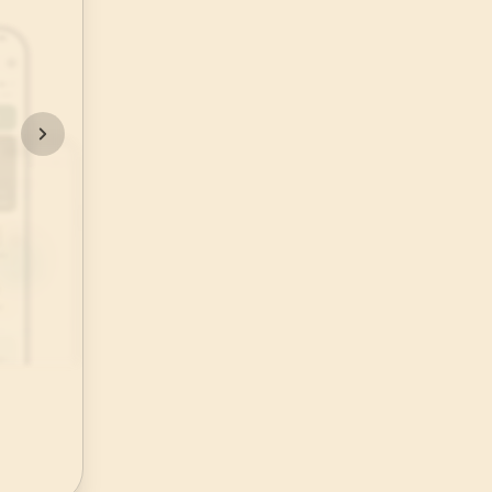
48
.
Fetih Suresi
29
AYET
52
.
Tur Suresi
49
AYET
56
.
Vakia Suresi
96
AYET
60
.
Mumtehine Suresi
13
AYET
64
.
Tegabun Suresi
18
AYET
68
.
Kalem Suresi
52
AYET