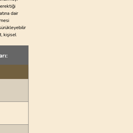
erektiği
atına dair
emesi
sürükleyebilir
, kişisel
rı: