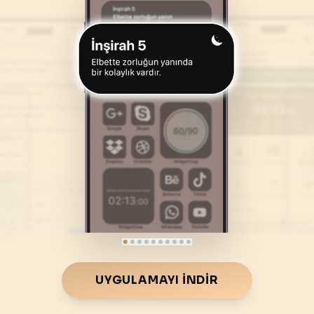
46
.
Ahkaf Suresi
47
.
Muhammed Suresi
35
AYET
38
AYET
50
.
Kaf Suresi
51
.
Zariyat Suresi
45
AYET
60
AYET
54
.
Kamer Suresi
55
.
Rahman Suresi
55
AYET
78
AYET
58
.
Mücadele Suresi
59
.
Hasr Suresi
22
AYET
24
AYET
62
.
Cuma Suresi
63
.
Munafikune Suresi
11
AYET
11
AYET
66
.
Tahrim Suresi
67
.
Mulk Suresi
UYGULAMAYI İNDIR
12
AYET
30
AYET