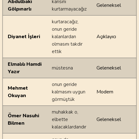
Abdulbaki
karısını
Geleneksel
Gölpınarlı
kurtarmayacağız
kurtaracağız,
onun geride
Diyanet İşleri
kalanlardan
Açıklayıcı
olmasını takdir
ettik
Elmalılı Hamdi
müstesna
Geleneksel
Yazır
onun geride
Mehmet
kalmasını uygun
Modern
Okuyan
görmüştük
muhakkak o,
Ömer Nasuhi
elbette
Geleneksel
Bilmen
kalacaklardandır