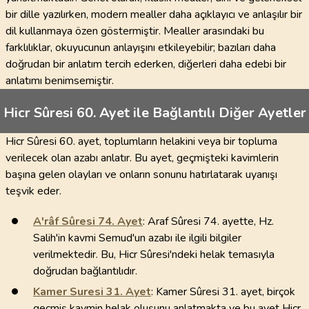
bir dille yazılırken, modern mealler daha açıklayıcı ve anlaşılır bir
dil kullanmaya özen göstermiştir. Mealler arasındaki bu
farklılıklar, okuyucunun anlayışını etkileyebilir; bazıları daha
doğrudan bir anlatım tercih ederken, diğerleri daha edebi bir
anlatımı benimsemiştir.
Hicr Sûresi 60. Ayet ile Bağlantılı Diğer Ayetler
Hicr Sûresi 60. ayet, toplumların helakini veya bir topluma
verilecek olan azabı anlatır. Bu ayet, geçmişteki kavimlerin
başına gelen olayları ve onların sonunu hatırlatarak uyanışı
teşvik eder.
A'râf Sûresi
74
. Ayet
: Araf Sûresi 74. ayette, Hz.
Salih'in kavmi Semud'un azabı ile ilgili bilgiler
verilmektedir. Bu, Hicr Sûresi'ndeki helak temasıyla
doğrudan bağlantılıdır.
Kamer Suresi
31
. Ayet
: Kamer Sûresi 31. ayet, birçok
geçmiş kavmin helak oluşunu anlatmakta ve bu ayet Hicr