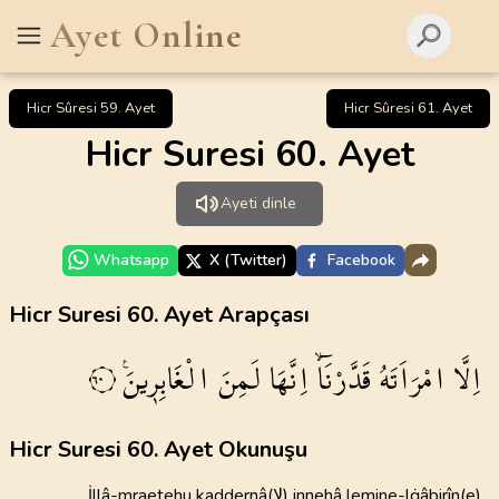
Ayet Online
Hicr Sûresi 59. Ayet
Hicr Sûresi 61. Ayet
Hicr Suresi 60. Ayet
Ayeti dinle
Whatsapp
X (Twitter)
Facebook
Hicr Suresi 60. Ayet Arapçası
اِلَّا
امْرَاَتَهُ
قَدَّرْنَٓاۙ
اِنَّهَا
لَمِنَ
الْغَابِر۪ينَ۟
٦٠
Hicr Suresi 60. Ayet Okunuşu
İllâ-mraetehu kaddernâ(ﻻ) innehâ lemine-lġâbirîn(e)