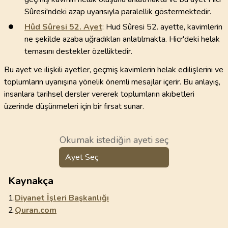
Sûresi'ndeki azap uyarısıyla paralellik göstermektedir.
Hûd Sûresi
52
. Ayet
: Hud Sûresi 52. ayette, kavimlerin
ne şekilde azaba uğradıkları anlatılmakta. Hicr'deki helak
temasını destekler özelliktedir.
Bu ayet ve ilişkili ayetler, geçmiş kavimlerin helak edilişlerini ve
toplumların uyanışına yönelik önemli mesajlar içerir. Bu anlayış,
insanlara tarihsel dersler vererek toplumların akıbetleri
üzerinde düşünmeleri için bir fırsat sunar.
Okumak istediğin ayeti seç
Ayet Seç
Kaynakça
1.
Diyanet İşleri Başkanlığı
2.
Quran.com