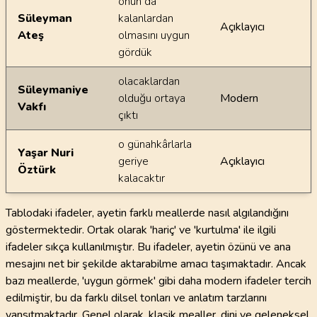
onun da
Süleyman
kalanlardan
Açıklayıcı
Ateş
olmasını uygun
gördük
olacaklardan
Süleymaniye
olduğu ortaya
Modern
Vakfı
çıktı
o günahkârlarla
Yaşar Nuri
geriye
Açıklayıcı
Öztürk
kalacaktır
Tablodaki ifadeler, ayetin farklı meallerde nasıl algılandığını
göstermektedir. Ortak olarak 'hariç' ve 'kurtulma' ile ilgili
ifadeler sıkça kullanılmıştır. Bu ifadeler, ayetin özünü ve ana
mesajını net bir şekilde aktarabilme amacı taşımaktadır. Ancak
bazı meallerde, 'uygun görmek' gibi daha modern ifadeler tercih
edilmiştir, bu da farklı dilsel tonları ve anlatım tarzlarını
yansıtmaktadır. Genel olarak, klasik mealler, dini ve geleneksel