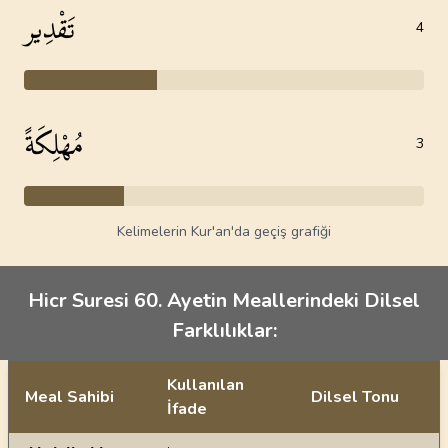
تَقْدِير
4
مُهْلِكَةً
3
Kelimelerin Kur'an'da geçiş grafiği
Hicr Suresi 60. Ayetin Meallerindeki Dilsel
Farklılıklar:
Kullanılan
Meal Sahibi
Dilsel Tonu
İfade
Ayetin meallerindeki dilsel farklılıklar