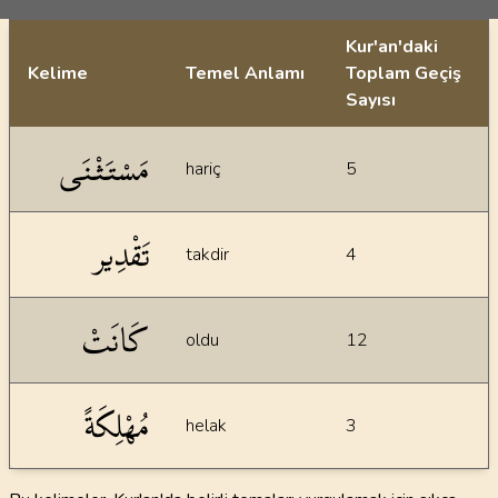
Kur'an'daki
Kelime
Temel Anlamı
Toplam Geçiş
Sayısı
İstatiksel bilgiler
مَسْتَثْنَى
hariç
5
تَقْدِير
takdir
4
كَانَتْ
oldu
12
مُهْلِكَةً
helak
3