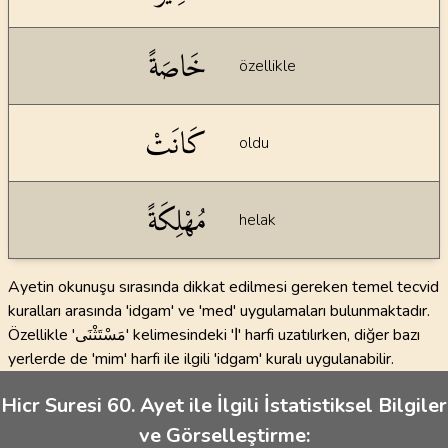
خَاصَةً
özellikle
كَانَتْ
oldu
مُهْلِكَةً
helak
Ayetin okunuşu sırasında dikkat edilmesi gereken temel tecvid
kuralları arasında 'idgam' ve 'med' uygulamaları bulunmaktadır.
Özellikle 'مَسْتَثْنَى' kelimesindeki 'ا' harfi uzatılırken, diğer bazı
yerlerde de 'mim' harfi ile ilgili 'idgam' kuralı uygulanabilir.
Hicr Suresi 60. Ayet ile İlgili İstatistiksel Bilgiler
ve Görselleştirme: