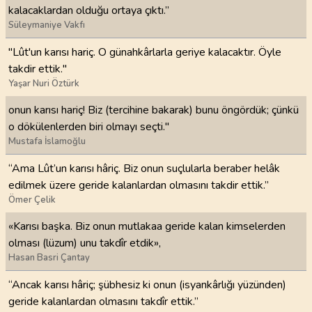
kalacaklardan olduğu ortaya çıktı.”
Süleymaniye Vakfı
"Lût'un karısı hariç. O günahkârlarla geriye kalacaktır. Öyle
takdir ettik."
Yaşar Nuri Öztürk
onun karısı hariç! Biz (tercihine bakarak) bunu öngördük; çünkü
o dökülenlerden biri olmayı seçti."
Mustafa İslamoğlu
“Ama Lût’un karısı hâriç. Biz onun suçlularla beraber helâk
edilmek üzere geride kalanlardan olmasını takdir ettik.”
Ömer Çelik
«Karısı başka. Biz onun mutlakaa geride kalan kimselerden
olması (lüzum) unu takdîr etdik»,
Hasan Basri Çantay
“Ancak karısı hâriç; şübhesiz ki onun (isyankârlığı yüzünden)
geride kalanlardan olmasını takdîr ettik.”