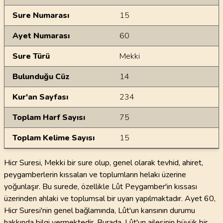
Sure Numarası
15
Ayet Numarası
60
Sure Türü
Mekki
Bulunduğu Cüz
14
Kur'an Sayfası
234
Toplam Harf Sayısı
75
Toplam Kelime Sayısı
15
Hicr Suresi, Mekki bir sure olup, genel olarak tevhid, ahiret,
peygamberlerin kıssaları ve toplumların helakı üzerine
yoğunlaşır. Bu surede, özellikle Lût Peygamber'in kıssası
üzerinden ahlaki ve toplumsal bir uyarı yapılmaktadır. Ayet 60,
Hicr Suresi'nin genel bağlamında, Lût'un karısının durumu
hakkında bilgi vermektedir. Burada, Lût'un ailesinin büyük bir