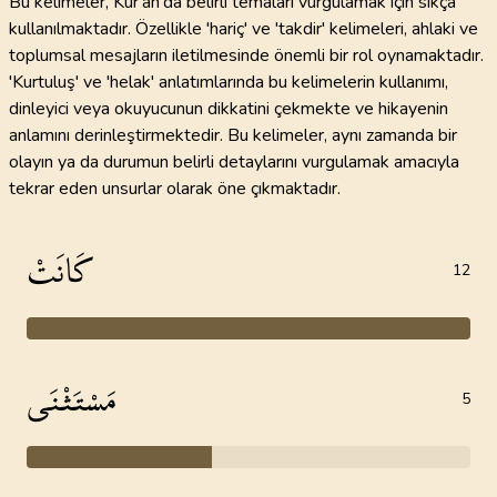
Bu kelimeler, Kur'an'da belirli temaları vurgulamak için sıkça
kullanılmaktadır. Özellikle 'hariç' ve 'takdir' kelimeleri, ahlaki ve
toplumsal mesajların iletilmesinde önemli bir rol oynamaktadır.
'Kurtuluş' ve 'helak' anlatımlarında bu kelimelerin kullanımı,
dinleyici veya okuyucunun dikkatini çekmekte ve hikayenin
anlamını derinleştirmektedir. Bu kelimeler, aynı zamanda bir
olayın ya da durumun belirli detaylarını vurgulamak amacıyla
tekrar eden unsurlar olarak öne çıkmaktadır.
كَانَتْ
12
مَسْتَثْنَى
5