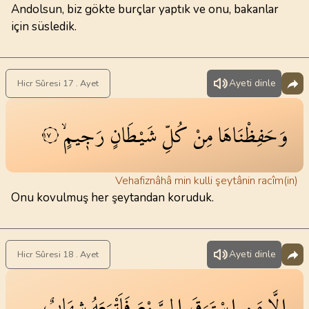
Andolsun, biz gökte burçlar yaptık ve onu, bakanlar
için süsledik.
Ayeti dinle
Hicr Sûresi 17 . Ayet
وَحَفِظْنَاهَا
مِنْ
كُلِّ
شَيْطَانٍ
رَج۪يمٍۙ
١٧
Vehafiznâhâ min kulli şeytânin racîm(in)
Onu kovulmuş her şeytandan koruduk.
Ayeti dinle
Hicr Sûresi 18 . Ayet
اِلَّا
مَنِ
اسْتَرَقَ
السَّمْعَ
فَاَتْبَعَهُ
شِهَابٌ