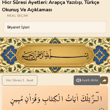
Hicr Sûresi Ayetleri: Arapça Yazılışı, Türkçe
Okunuş Ve Açıklaması
MEAL SEÇIMI
Diyanet İşleri
Meal Seçimi
Ayeti dinle
Hicr Sûresi 1 . Ayet
الٓـرٰ۠
تِلْكَ
اٰيَاتُ
الْكِتَابِ
وَقُرْاٰنٍ
مُب۪ينٍ