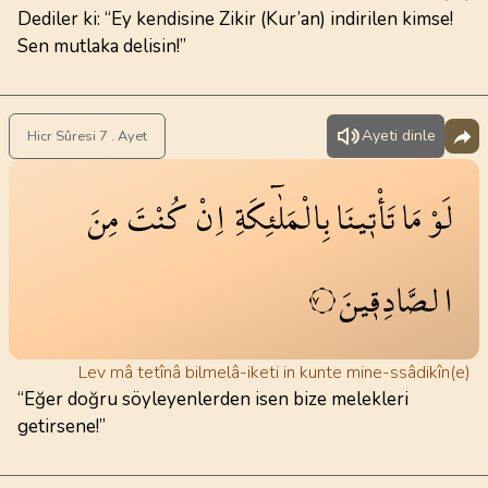
Dediler ki: “Ey kendisine Zikir (Kur’an) indirilen kimse!
Sen mutlaka delisin!”
Ayeti dinle
Hicr Sûresi 7 . Ayet
لَوْ
مَا
تَأْت۪ينَا
بِالْمَلٰٓئِكَةِ
اِنْ
كُنْتَ
مِنَ
الصَّادِق۪ينَ
٧
Lev mâ tetînâ bilmelâ-iketi in kunte mine-ssâdikîn(e)
“Eğer doğru söyleyenlerden isen bize melekleri
getirsene!”