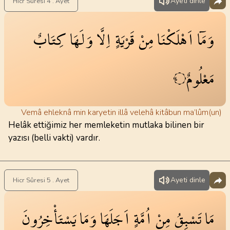
Ayeti dinle
Hicr Sûresi 4 . Ayet
وَمَٓا
اَهْلَكْنَا
مِنْ
قَرْيَةٍ
اِلَّا
وَلَهَا
كِتَابٌ
مَعْلُومٌ
٤
Vemâ ehleknâ min karyetin illâ velehâ kitâbun ma’lûm(un)
Helâk ettiğimiz her memleketin mutlaka bilinen bir
yazısı (belli vakti) vardır.
Ayeti dinle
Hicr Sûresi 5 . Ayet
مَا
تَسْبِقُ
مِنْ
اُمَّةٍ
اَجَلَهَا
وَمَا
يَسْتَأْخِرُونَ