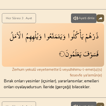
Ayeti dinle
Hicr Sûresi 3 . Ayet
ذَرْهُمْ
يَأْكُلُوا
وَيَتَمَتَّعُوا
وَيُلْهِهِمُ
الْاَمَلُ
فَسَوْفَ
يَعْلَمُونَ
٣
Żerhum yekulû veyetemette’û veyulhihimu-l-emel(u)(s)
fesevfe ya’lemûn(e)
Bırak onları yesinler (içsinler), yararlansınlar; emelleri
onları oyalayadursun. İleride (gerçeği) bilecekler.