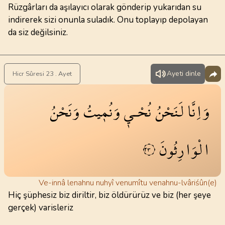
Rüzgârları da aşılayıcı olarak gönderip yukarıdan su
indirerek sizi onunla suladık. Onu toplayıp depolayan
da siz değilsiniz.
Ayeti dinle
Hicr Sûresi 23 . Ayet
وَاِنَّا
لَنَحْنُ
نُحْـي۪
وَنُم۪يتُ
وَنَحْنُ
الْوَارِثُونَ
٢٣
Ve-innâ lenahnu nuhyî venumîtu venahnu-lvâriśûn(e)
Hiç şüphesiz biz diriltir, biz öldürürüz ve biz (her şeye
gerçek) varisleriz