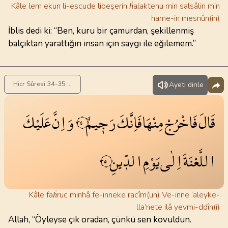
Kâle lem ekun li-escude libeşerin ḣalaktehu min salsâlin min
hame-in mesnûn(in)
İblis dedi ki: “Ben, kuru bir çamurdan, şekillenmiş
balçıktan yarattığın insan için saygı ile eğilemem.”
Hicr Sûresi 34-35 . Ayet
Ayeti dinle
قَالَ
فَاخْرُجْ
مِنْهَا
فَاِنَّكَ
رَج۪يمٌ
وَاِنَّ
عَلَيْكَ
٣٤
اللَّعْنَةَ
اِلٰى
يَوْمِ
الدّ۪ينِ
٣٥
Kâle faḣruc minhâ fe-inneke racîm(un) Ve-inne ‘aleyke-
lla’nete ilâ yevmi-ddîn(i)
Allah, “Öyleyse çık oradan, çünkü sen kovuldun.