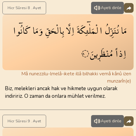
Ayeti dinle
Hicr Sûresi 8 . Ayet
مَا
نُنَزِّلُ
الْمَلٰٓئِكَةَ
اِلَّا
بِالْحَقِّ
وَمَا
كَانُٓوا
اِذاً
مُنْظَر۪ينَ
٨
Mâ nunezzilu-lmelâ-ikete illâ bilhakki vemâ kânû iżen
munzarîn(e)
Biz, melekleri ancak hak ve hikmete uygun olarak
indiririz. O zaman da onlara mühlet verilmez.
Ayeti dinle
Hicr Sûresi 9 . Ayet