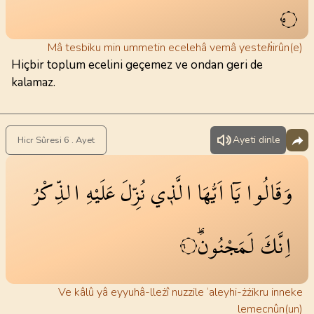
٥
Mâ tesbiku min ummetin ecelehâ vemâ yesteḣirûn(e)
Hiçbir toplum ecelini geçemez ve ondan geri de
kalamaz.
Ayeti dinle
Hicr Sûresi 6 . Ayet
وَقَالُوا
يَٓا
اَيُّهَا
الَّذ۪ي
نُزِّلَ
عَلَيْهِ
الذِّكْرُ
اِنَّكَ
لَمَجْنُونٌۜ
٦
Ve kâlû yâ eyyuhâ-lleżî nuzzile ‘aleyhi-żżikru inneke
lemecnûn(un)