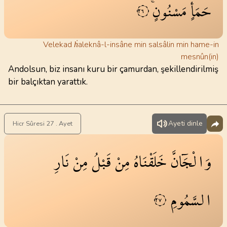
حَمَأٍ
مَسْنُونٍۚ
٢٦
Velekad ḣaleknâ-l-insâne min salsâlin min hame-in
mesnûn(in)
Andolsun, biz insanı kuru bir çamurdan, şekillendirilmiş
bir balçıktan yarattık.
Ayeti dinle
Hicr Sûresi 27 . Ayet
وَالْجَٓانَّ
خَلَقْنَاهُ
مِنْ
قَبْلُ
مِنْ
نَارِ
السَّمُومِ
٢٧