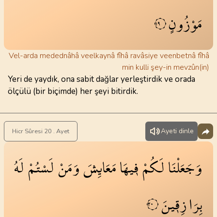
مَوْزُونٍ
١٩
Vel-arda medednâhâ veelkaynâ fîhâ ravâsiye veenbetnâ fîhâ
min kulli şey-in mevzûn(in)
Yeri de yaydık, ona sabit dağlar yerleştirdik ve orada
ölçülü (bir biçimde) her şeyi bitirdik.
Ayeti dinle
Hicr Sûresi 20 . Ayet
وَجَعَلْنَا
لَكُمْ
ف۪يهَا
مَعَايِشَ
وَمَنْ
لَسْتُمْ
لَهُ
بِرَازِق۪ينَ
٢٠