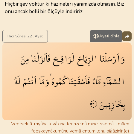
Hiçbir şey yoktur ki hazineleri yanımızda olmasın. Biz
onu ancak belli bir ölçüyle indiririz.
Ayeti dinle
Hicr Sûresi 22 . Ayet
وَاَرْسَلْنَا
الرِّيَاحَ
لَوَاقِـحَ
فَاَنْزَلْنَا
مِنَ
السَّمَٓاءِ
مَٓاءً
فَاَسْقَيْنَاكُمُوهُۚ
وَمَٓا
اَنْتُمْ
لَهُ
بِخَازِن۪ينَ
٢٢
Veerselnâ-rriyâha levâkiha feenzelnâ mine-ssemâ-i mâen
feeskaynâkumûhu vemâ entum lehu biḣâzinîn(e)