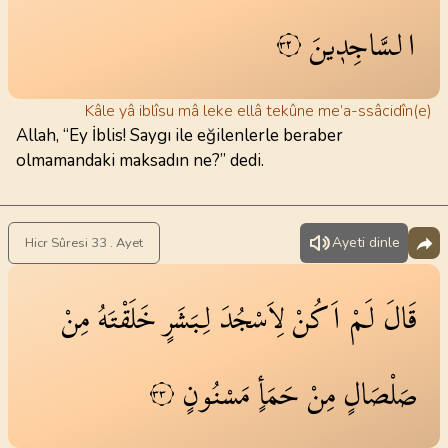
السَّاجِد۪ينَ
٣٢
Kâle yâ iblîsu mâ leke ellâ tekûne me’a-ssâcidîn(e)
Allah, “Ey İblis! Saygı ile eğilenlerle beraber
olmamandaki maksadın ne?” dedi.
Ayeti dinle
Hicr Sûresi 33 . Ayet
قَالَ
لَمْ
اَكُنْ
لِاَسْجُدَ
لِبَشَرٍ
خَلَقْتَهُ
مِنْ
صَلْصَالٍ
مِنْ
حَمَأٍ
مَسْنُونٍ
٣٣