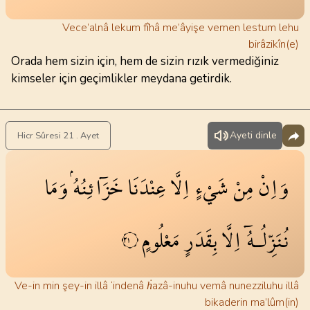
Vece’alnâ lekum fîhâ me’âyişe vemen lestum lehu
birâzikîn(e)
Orada hem sizin için, hem de sizin rızık vermediğiniz
kimseler için geçimlikler meydana getirdik.
Ayeti dinle
Hicr Sûresi 21 . Ayet
وَاِنْ
مِنْ
شَيْءٍ
اِلَّا
عِنْدَنَا
خَزَٓائِنُهُۘ
وَمَا
نُنَزِّلُـهُٓ
اِلَّا
بِقَدَرٍ
مَعْلُومٍ
٢١
Ve-in min şey-in illâ ‘indenâ ḣazâ-inuhu vemâ nunezziluhu illâ
bikaderin ma’lûm(in)