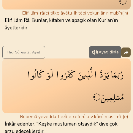
١
Elif-lâm-râ(c) tilke âyâtu-lkitâbi vekur-ânin mubîn(in)
Elif Lâm Râ. Bunlar, kitabın ve apaçık olan Kur’an’ın
âyetleridir.
Ayeti dinle
Hicr Sûresi 2 . Ayet
رُبَمَا
يَوَدُّ
الَّذ۪ينَ
كَفَرُوا
لَوْ
كَانُوا
مُسْلِم۪ينَ
٢
Rubemâ yeveddu-lleżîne keferû lev kânû muslimîn(e)
İnkâr edenler, “Keşke müslüman olsaydık” diye çok
arzu edeceklerdir.