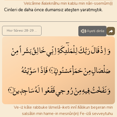
Velcânne ḣaleknâhu min kablu min nâri-ssemûm(i)
Cinleri de daha önce dumansız ateşten yaratmıştık.
Hicr Sûresi 28-29 . Ayet
Ayeti dinle
وَاِذْ
قَالَ
رَبُّكَ
لِلْمَلٰٓئِكَةِ
اِنّ۪ي
خَالِقٌ
بَشَراً
مِنْ
صَلْصَالٍ
مِنْ
حَمَأٍ
مَسْنُونٍ
فَاِذَا
سَوَّيْتُهُ
٢٨
وَنَفَخْتُ
ف۪يهِ
مِنْ
رُوح۪ي
فَقَعُوا
لَهُ
سَاجِد۪ينَ
٢٩
Ve-iż kâle rabbuke lilmelâ-iketi innî ḣâlikun beşeran min
salsâlin min hame-in mesnûn(in) Fe-iżâ sevveytuhu