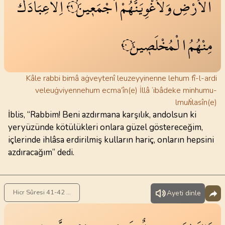
الْاَرْضِ
وَلَاُغْوِيَنَّهُمْ
اَجْمَع۪ينَۙ
اِلَّا
عِبَادَكَ
٣٩
مِنْهُمُ
الْمُخْلَص۪ينَ
٤٠
Kâle rabbi bimâ aġveytenî leuzeyyinenne lehum fî-l-ardi
veleuġviyennehum ecma’în(e) İllâ ‘ibâdeke minhumu-
lmuḣlasîn(e)
İblis, “Rabbim! Beni azdırmana karşılık, andolsun ki
yeryüzünde kötülükleri onlara güzel göstereceğim,
içlerinde ihlâsa erdirilmiş kulların hariç, onların hepsini
azdıracağım” dedi.
Hicr Sûresi 41-42 . Ayet
Ayeti dinle