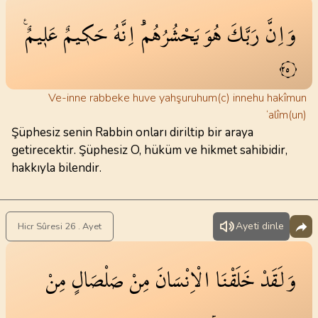
وَاِنَّ
رَبَّكَ
هُوَ
يَحْشُرُهُمْۜ
اِنَّهُ
حَك۪يمٌ
عَل۪يمٌ۟
٢٥
Ve-inne rabbeke huve yahşuruhum(c) innehu hakîmun
‘alîm(un)
Şüphesiz senin Rabbin onları diriltip bir araya
getirecektir. Şüphesiz O, hüküm ve hikmet sahibidir,
hakkıyla bilendir.
Ayeti dinle
Hicr Sûresi 26 . Ayet
وَلَقَدْ
خَلَقْنَا
الْاِنْسَانَ
مِنْ
صَلْصَالٍ
مِنْ