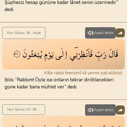
Şüphesiz hesap gününe kadar lânet senin üzerinedir”
dedi.
Ayeti dinle
Hicr Sûresi 36 . Ayet
قَالَ
رَبِّ
فَاَنْظِرْن۪ٓي
اِلٰى
يَوْمِ
يُبْعَثُونَ
٣٦
Kâle rabbi feenzirnî ilâ yevmi yub’aśûn(e)
İblis: “Rabbim! Öyle ise onların tekrar diriltilecekleri
güne kadar bana mühlet ver” dedi.
Hicr Sûresi 37-38 . Ayet
Ayeti dinle