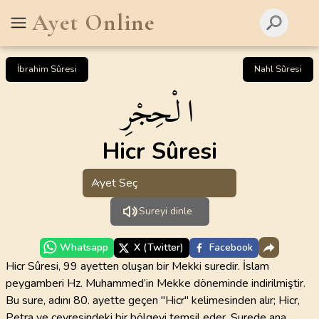
Ayet Online
İbrahim Sûresi
Nahl Sûresi
الْحِجْرِ
Hicr Sûresi
Ayet Seç
Sureyi dinle
Whatsapp
X (Twitter)
Facebook
Hicr Sûresi, 99 ayetten oluşan bir Mekki suredir. İslam
peygamberi Hz. Muhammed’in Mekke döneminde indirilmiştir.
Bu sure, adını 80. ayette geçen "Hicr" kelimesinden alır; Hicr,
Petra ve çevresindeki bir bölgeyi temsil eder. Surede ana