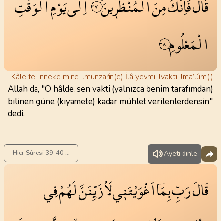
قَالَ
فَاِنَّكَ
مِنَ
الْمُنْظَر۪ينَۙ
اِلٰى
يَوْمِ
الْوَقْتِ
٣٧
الْمَعْلُومِ
٣٨
Kâle fe-inneke mine-lmunzarîn(e) İlâ yevmi-lvakti-lma’lûm(i)
Allah da, "O hâlde, sen vakti (yalnızca benim tarafımdan)
bilinen güne (kıyamete) kadar mühlet verilenlerdensin"
dedi.
Hicr Sûresi 39-40 . Ayet
Ayeti dinle
قَالَ
رَبِّ
بِمَٓا
اَغْوَيْتَن۪ي
لَاُزَيِّنَنَّ
لَهُمْ
فِي