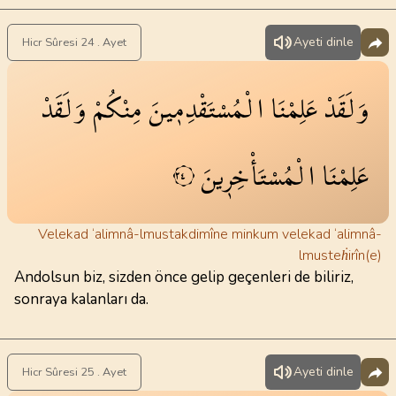
Ayeti dinle
Hicr Sûresi 24 . Ayet
وَلَقَدْ
عَلِمْنَا
الْمُسْتَقْدِم۪ينَ
مِنْكُمْ
وَلَقَدْ
عَلِمْنَا
الْمُسْتَأْخِر۪ينَ
٢٤
Velekad ‘alimnâ-lmustakdimîne minkum velekad ‘alimnâ-
lmusteḣirîn(e)
Andolsun biz, sizden önce gelip geçenleri de biliriz,
sonraya kalanları da.
Ayeti dinle
Hicr Sûresi 25 . Ayet