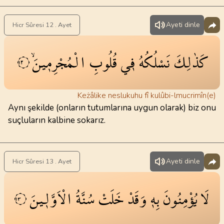
Ayeti dinle
Hicr Sûresi 12 . Ayet
كَذٰلِكَ
نَسْلُكُهُ
ف۪ي
قُلُوبِ
الْمُجْرِم۪ينَۙ
١٢
Keżâlike neslukuhu fî kulûbi-lmucrimîn(e)
Aynı şekilde (onların tutumlarına uygun olarak) biz onu
suçluların kalbine sokarız.
Ayeti dinle
Hicr Sûresi 13 . Ayet
لَا
يُؤْمِنُونَ
بِه۪
وَقَدْ
خَلَتْ
سُنَّةُ
الْاَوَّل۪ينَ
١٣