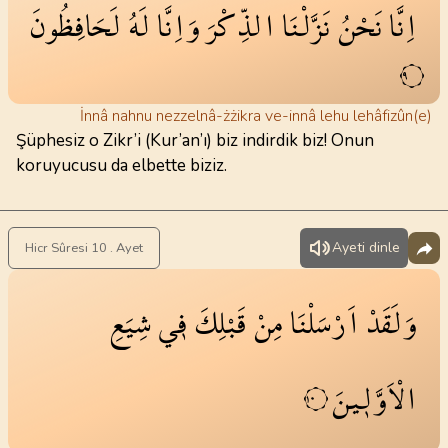
اِنَّا
نَحْنُ
نَزَّلْنَا
الذِّكْرَ
وَاِنَّا
لَهُ
لَحَافِظُونَ
٩
İnnâ nahnu nezzelnâ-żżikra ve-innâ lehu lehâfizûn(e)
Şüphesiz o Zikr’i (Kur’an’ı) biz indirdik biz! Onun
koruyucusu da elbette biziz.
Ayeti dinle
Hicr Sûresi 10 . Ayet
وَلَقَدْ
اَرْسَلْنَا
مِنْ
قَبْلِكَ
ف۪ي
شِيَعِ
الْاَوَّل۪ينَ
١٠