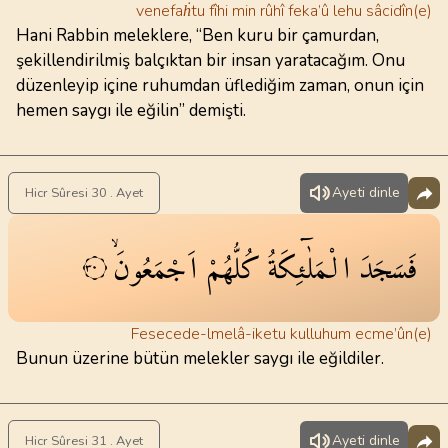
venefaḣtu fîhi min rûhî feka’û lehu sâcidîn(e)
Hani Rabbin meleklere, “Ben kuru bir çamurdan,
şekillendirilmiş balçıktan bir insan yaratacağım. Onu
düzenleyip içine ruhumdan üflediğim zaman, onun için
hemen saygı ile eğilin” demişti.
Ayeti dinle
Hicr Sûresi 30 . Ayet
فَسَجَدَ
الْمَلٰٓئِكَةُ
كُلُّهُمْ
اَجْمَعُونَۙ
٣٠
Fesecede-lmelâ-iketu kulluhum ecme’ûn(e)
Bunun üzerine bütün melekler saygı ile eğildiler.
Ayeti dinle
Hicr Sûresi 31 . Ayet