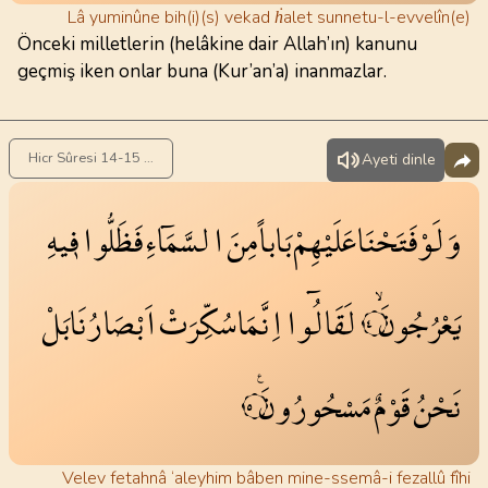
Lâ yuminûne bih(i)(s) vekad ḣalet sunnetu-l-evvelîn(e)
Önceki milletlerin (helâkine dair Allah’ın) kanunu
geçmiş iken onlar buna (Kur’an’a) inanmazlar.
Hicr Sûresi 14-15 . Ayet
Ayeti dinle
وَلَوْ
فَتَحْنَا
عَلَيْهِمْ
بَاباً
مِنَ
السَّمَٓاءِ
فَظَلُّوا
ف۪يهِ
يَعْرُجُونَۙ
لَقَالُٓوا
اِنَّمَا
سُكِّرَتْ
اَبْصَارُنَا
بَلْ
١٤
نَحْنُ
قَوْمٌ
مَسْحُورُونَ۟
١٥
Velev fetahnâ ‘aleyhim bâben mine-ssemâ-i fezallû fîhi