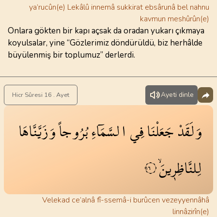
ya’rucûn(e) Lekâlû innemâ sukkirat ebsârunâ bel nahnu
kavmun meshûrûn(e)
Onlara gökten bir kapı açsak da oradan yukarı çıkmaya
koyulsalar, yine “Gözlerimiz döndürüldü, biz herhâlde
büyülenmiş bir toplumuz” derlerdi.
Ayeti dinle
Hicr Sûresi 16 . Ayet
وَلَقَدْ
جَعَلْنَا
فِي
السَّمَٓاءِ
بُرُوجاً
وَزَيَّنَّاهَا
لِلنَّاظِر۪ينَۙ
١٦
Velekad ce’alnâ fî-ssemâ-i burûcen vezeyyennâhâ
linnâzirîn(e)