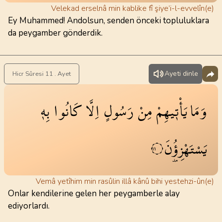
Velekad erselnâ min kablike fî şiye’i-l-evvelîn(e)
Ey Muhammed! Andolsun, senden önceki topluluklara
da peygamber gönderdik.
Ayeti dinle
Hicr Sûresi 11 . Ayet
وَمَا
يَأْت۪يهِمْ
مِنْ
رَسُولٍ
اِلَّا
كَانُوا
بِه۪
يَسْتَهْزِؤُ۫نَ
١١
Vemâ yetîhim min rasûlin illâ kânû bihi yestehzi-ûn(e)
Onlar kendilerine gelen her peygamberle alay
ediyorlardı.