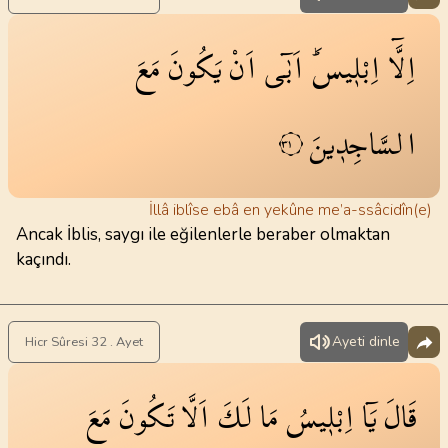
اِلَّٓا
اِبْل۪يسَۜ
اَبٰٓى
اَنْ
يَكُونَ
مَعَ
السَّاجِد۪ينَ
٣١
İllâ iblîse ebâ en yekûne me’a-ssâcidîn(e)
Ancak İblis, saygı ile eğilenlerle beraber olmaktan
kaçındı.
Ayeti dinle
Hicr Sûresi 32 . Ayet
قَالَ
يَٓا
اِبْل۪يسُ
مَا
لَكَ
اَلَّا
تَكُونَ
مَعَ