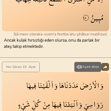
مُب۪ينٌ
١٨
İllâ meni-steraka-ssem’a feetbe’ahu şihâbun mubîn(un)
Ancak kulak hırsızlığı eden olursa, onu da parlak bir
ateş takip etmektedir.
Ayeti dinle
Hicr Sûresi 19 . Ayet
وَالْاَرْضَ
مَدَدْنَاهَا
وَاَلْقَيْنَا
ف۪يهَا
رَوَاسِيَ
وَاَنْبَتْنَا
ف۪يهَا
مِنْ
كُلِّ
شَيْءٍ