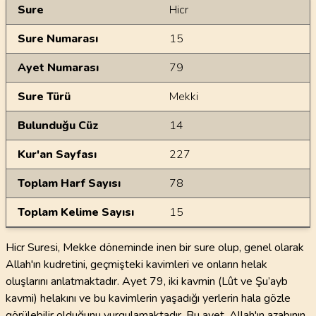
Genel Bilgiler
Sure
Hicr
Sure Numarası
15
Ayet Numarası
79
Sure Türü
Mekki
Bulunduğu Cüz
14
Kur'an Sayfası
227
Toplam Harf Sayısı
78
Toplam Kelime Sayısı
15
Hicr Suresi, Mekke döneminde inen bir sure olup, genel olarak
Allah'ın kudretini, geçmişteki kavimleri ve onların helak
oluşlarını anlatmaktadır. Ayet 79, iki kavmin (Lût ve Şu’ayb
kavmi) helakını ve bu kavimlerin yaşadığı yerlerin hala gözle
görülebilir olduğunu vurgulamaktadır. Bu ayet, Allah'ın azabının