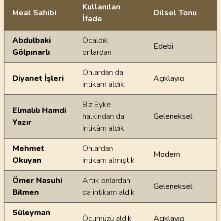
Kullanılan
Meal Sahibi
Dilsel Tonu
İfade
Ayetin meallerindeki dilsel farklılıklar
Abdulbaki
Öcaldık
Edebi
Gölpınarlı
onlardan
Onlardan da
Diyanet İşleri
Açıklayıcı
intikam aldık
Biz Eyke
Elmalılı Hamdi
halkından da
Geleneksel
Yazır
intikâm aldık
Mehmet
Onlardan
Modern
Okuyan
intikam almıştık
Ömer Nasuhi
Artık onlardan
Geleneksel
Bilmen
da intikam aldık
Süleyman
Öcümüzü aldık
Açıklayıcı