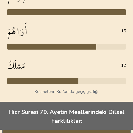
أَرَاهُمْ
15
مَسْلَكٌ
12
Kelimelerin Kur'an'da geçiş grafiği
Hicr Suresi 79. Ayetin Meallerindeki Dilsel
Farklılıklar: