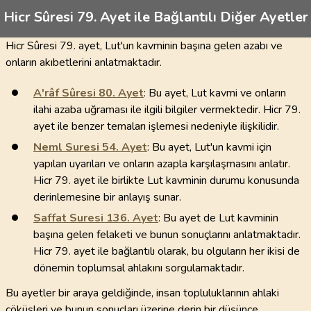
Hicr Sûresi 79. Ayet ile Bağlantılı Diğer Ayetler
Hicr Sûresi 79. ayet, Lut'un kavminin başına gelen azabı ve
onların akıbetlerini anlatmaktadır.
A'râf Sûresi
80
. Ayet
: Bu ayet, Lut kavmi ve onların
ilahi azaba uğraması ile ilgili bilgiler vermektedir. Hicr 79.
ayet ile benzer temaları işlemesi nedeniyle ilişkilidir.
Neml Suresi
54
. Ayet
: Bu ayet, Lut'un kavmi için
yapılan uyarıları ve onların azapla karşılaşmasını anlatır.
Hicr 79. ayet ile birlikte Lut kavminin durumu konusunda
derinlemesine bir anlayış sunar.
Saffat Suresi
136
. Ayet
: Bu ayet de Lut kavminin
başına gelen felaketi ve bunun sonuçlarını anlatmaktadır.
Hicr 79. ayet ile bağlantılı olarak, bu olguların her ikisi de
dönemin toplumsal ahlakını sorgulamaktadır.
Bu ayetler bir araya geldiğinde, insan topluluklarının ahlaki
çöküşleri ve bunun sonuçları üzerine derin bir düşünce