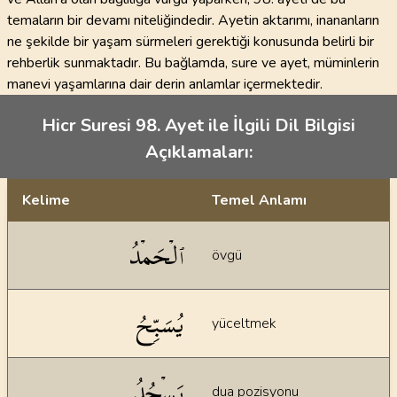
temaların bir devamı niteliğindedir. Ayetin aktarımı, inananların
ne şekilde bir yaşam sürmeleri gerektiği konusunda belirli bir
rehberlik sunmaktadır. Bu bağlamda, sure ve ayet, müminlerin
manevi yaşamlarına dair derin anlamlar içermektedir.
Hicr Suresi 98. Ayet ile İlgili Dil Bilgisi
Açıklamaları:
Kelime
Temel Anlamı
Dil bilgisi açıklamaları
ٱلۡحَمۡدُ
övgü
يُسَبِّحُ
yüceltmek
يَسۡجُدُ
dua pozisyonu