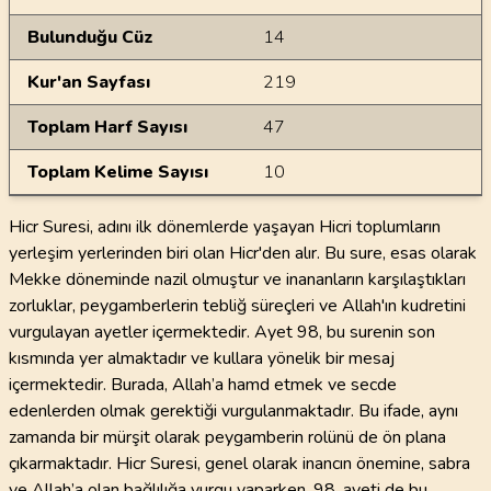
Bulunduğu Cüz
14
Kur'an Sayfası
219
Toplam Harf Sayısı
47
Toplam Kelime Sayısı
10
Hicr Suresi, adını ilk dönemlerde yaşayan Hicri toplumların
yerleşim yerlerinden biri olan Hicr'den alır. Bu sure, esas olarak
Mekke döneminde nazil olmuştur ve inananların karşılaştıkları
zorluklar, peygamberlerin tebliğ süreçleri ve Allah'ın kudretini
vurgulayan ayetler içermektedir. Ayet 98, bu surenin son
kısmında yer almaktadır ve kullara yönelik bir mesaj
içermektedir. Burada, Allah’a hamd etmek ve secde
edenlerden olmak gerektiği vurgulanmaktadır. Bu ifade, aynı
zamanda bir mürşit olarak peygamberin rolünü de ön plana
çıkarmaktadır. Hicr Suresi, genel olarak inancın önemine, sabra
ve Allah’a olan bağlılığa vurgu yaparken, 98. ayeti de bu