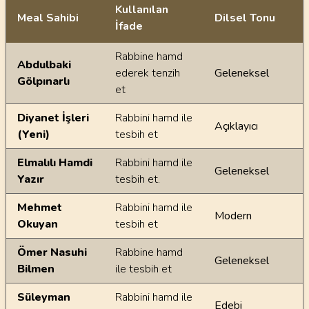
Kullanılan
Meal Sahibi
Dilsel Tonu
İfade
Ayetin meallerindeki dilsel farklılıklar
Rabbine hamd
Abdulbaki
ederek tenzih
Geleneksel
Gölpınarlı
et
Diyanet İşleri
Rabbini hamd ile
Açıklayıcı
(Yeni)
tesbih et
Elmalılı Hamdi
Rabbini hamd ile
Geleneksel
Yazır
tesbih et.
Mehmet
Rabbini hamd ile
Modern
Okuyan
tesbih et
Ömer Nasuhi
Rabbine hamd
Geleneksel
Bilmen
ile tesbih et
Süleyman
Rabbini hamd ile
Edebi