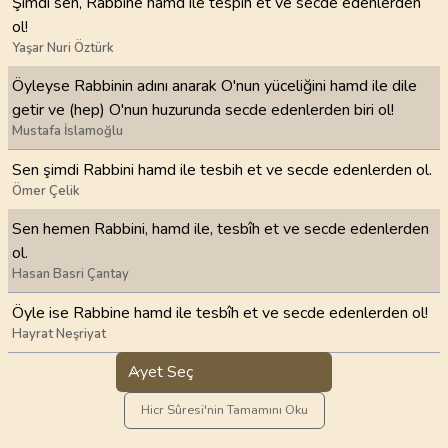
Şimdi sen, Rabbine hamd ile tespih et ve secde edenlerden
ol!
Yaşar Nuri Öztürk
Öyleyse Rabbinin adını anarak O'nun yüceliğini hamd ile dile
getir ve (hep) O'nun huzurunda secde edenlerden biri ol!
Mustafa İslamoğlu
Sen şimdi Rabbini hamd ile tesbih et ve secde edenlerden ol.
Ömer Çelik
Sen hemen Rabbini, hamd ile, tesbîh et ve secde edenlerden
ol.
Hasan Basri Çantay
Öyle ise Rabbine hamd ile tesbîh et ve secde edenlerden ol!
Hayrat Neşriyat
Ayet Seç
Hicr Sûresi'nin Tamamını Oku