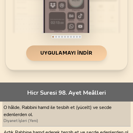
UYGULAMAYI İNDIR
Hicr Suresi 98. Ayet Meâlleri
O hâlde, Rabbini hamd ile tesbih et (yücelt) ve secde
edenlerden ol.
Diyanet İşleri (Yeni)
Artık Rabbine hamd ederek tenzih et ve secde edenlerden ol.