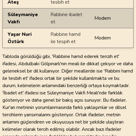
Ateş
tesbih et
Süleymaniye
Rabbine ibadet
Modern
Vakfı
et
Yaşar Nuri
Rabbine hamd
Modern
Öztürk
ile tespih et
Tabloda görüldüğü gibi, 'Rabbine hamd ederek tenzih et'
ifadesi, Abdulbaki Gölpınarlı'nın meali ile dikkat çekiyor ve daha
geleneksel bir dil kullanıyor. Diğer meallerde ise 'Rabbini hamd
ile tesbih et' ifadesi ortak bir şekilde kullanılmakta ve bu
durum, kelimelerin anlamındaki benzerliği ortaya koymaktadır.
'İbadet et' ifadesi ise Süleymaniye Vakfı Meali'nde farklılık
gösteriyor ve daha genel bir bakış açısı sunuyor. Bu ifadeler,
Kur'an metninin yorumlanmasında farklı yaklaşımlar ve dilsel
tercihlerin yansımalarını gösteriyor. Ortak ifadeler, metnin
anlamını güçlendiren ve okuyucuya net bir şekilde ulaştıran
kelimeler olarak tercih edilmiş olabilir. Ancak bazı ifadeler