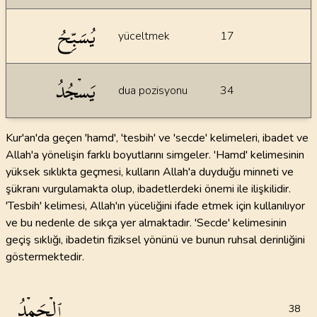
يُسَبِّحُ
yüceltmek
17
يَسۡجُدُ
dua pozisyonu
34
Kur'an'da geçen 'hamd', 'tesbih' ve 'secde' kelimeleri, ibadet ve
Allah'a yönelişin farklı boyutlarını simgeler. 'Hamd' kelimesinin
yüksek sıklıkta geçmesi, kulların Allah'a duyduğu minneti ve
şükranı vurgulamakta olup, ibadetlerdeki önemi ile ilişkilidir.
'Tesbih' kelimesi, Allah'ın yüceliğini ifade etmek için kullanılıyor
ve bu nedenle de sıkça yer almaktadır. 'Secde' kelimesinin
geçiş sıklığı, ibadetin fiziksel yönünü ve bunun ruhsal derinliğini
göstermektedir.
ٱلۡحَمۡدُ
38