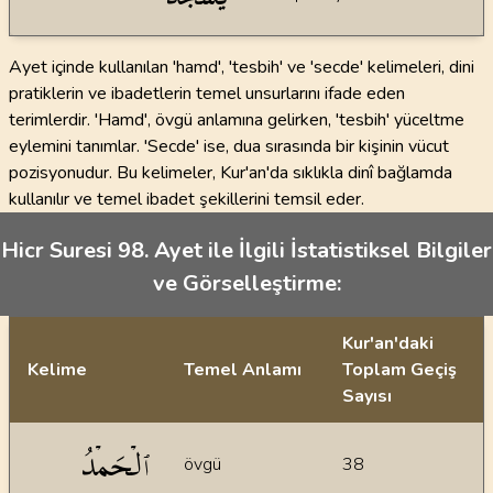
Ayet içinde kullanılan 'hamd', 'tesbih' ve 'secde' kelimeleri, dini
pratiklerin ve ibadetlerin temel unsurlarını ifade eden
terimlerdir. 'Hamd', övgü anlamına gelirken, 'tesbih' yüceltme
eylemini tanımlar. 'Secde' ise, dua sırasında bir kişinin vücut
pozisyonudur. Bu kelimeler, Kur'an'da sıklıkla dinî bağlamda
kullanılır ve temel ibadet şekillerini temsil eder.
Hicr Suresi 98. Ayet ile İlgili İstatistiksel Bilgiler
ve Görselleştirme:
Kur'an'daki
Kelime
Temel Anlamı
Toplam Geçiş
Sayısı
İstatiksel bilgiler
ٱلۡحَمۡدُ
övgü
38