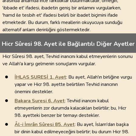
arasında anlamda ince farklılıklar bulunmaktadır; örneğin,
'ibbade et' ifadesi, ibadetin geniş bir anlamını vurgularken,
'hamd ile tesbih et' ifadesi belirli bir ibadet biçimini ifade
etmektedir. Bu durum, farklı meallerin okuyucuya sunduğu
alternatif anlam derinliğini göstermektedir.
Hicr Sûresi 98. Ayet ile Bağlantılı Diğer Ayetler
Hicr Sûresi 98. ayet, Tevhid inancını kabul etmeyenlerin sonunu
ve Allah'a karşı gelmenin sonuçlarını vurgular.
İHLAS SURESİ
1
. Ayet
: Bu ayet, Allah'ın birliğine vurgu
yapar ve Hicr 98. ayette belirtilen Tevhid inancının
önemini destekler.
Bakara Suresi
6
. Ayet
: Tevhid inancını kabul
etmeyenlerin zor durumda kalacakları belirtilir; bu, Hicr
98. ayetteki benzer bir temayı destekler.
Âl-i İmrân Sûresi
85
. Ayet
: Bu ayet, İslam'dan başka
bir dinin kabul edilmeyeceğini belirtir; bu durum Hicr 98.