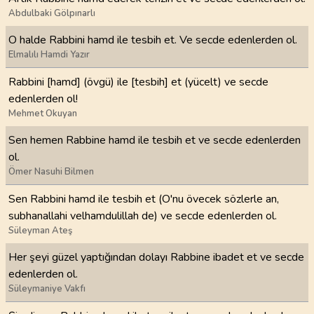
Abdulbaki Gölpınarlı
O halde Rabbini hamd ile tesbih et. Ve secde edenlerden ol.
Elmalılı Hamdi Yazır
Rabbini [hamd] (övgü) ile [tesbih] et (yücelt) ve secde
edenlerden ol!
Mehmet Okuyan
Sen hemen Rabbine hamd ile tesbih et ve secde edenlerden
ol.
Ömer Nasuhi Bilmen
Sen Rabbini hamd ile tesbih et (O'nu övecek sözlerle an,
subhanallahi velhamdulillah de) ve secde edenlerden ol.
Süleyman Ateş
Her şeyi güzel yaptığından dolayı Rabbine ibadet et ve secde
edenlerden ol.
Süleymaniye Vakfı