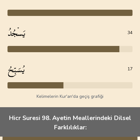
يَسۡجُدُ
34
يُسَبِّحُ
17
Kelimelerin Kur'an'da geçiş grafiği
Hicr Suresi 98. Ayetin Meallerindeki Dilsel
Farklılıklar: