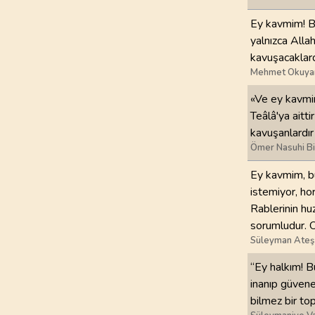
Ey kavmim! Bu
97
.
Kadir Suresi
yalnızca Alla
5
AYET
kavuşacaklard
Mehmet Okuya
101
.
Karia Suresi
11
AYET
«Ve ey kavmi
Teâlâ'ya aitt
105
.
Fil Suresi
kavuşanlardır 
5
AYET
Ömer Nasuhi B
Ey kavmim, bu
109
.
Kafirun Suresi
istemiyor, ho
6
AYET
Rablerinin hu
sorumludur. O
113
.
Felak Suresi
Süleyman Ateş
5
AYET
“Ey halkım! B
inanıp güvene
bilmez bir to