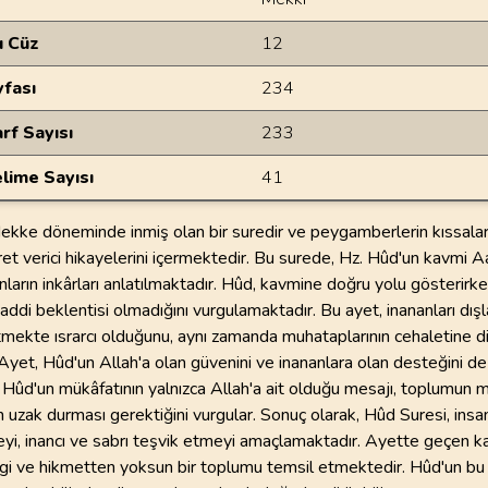
u Cüz
12
yfası
234
rf Sayısı
233
lime Sayısı
41
ekke döneminde inmiş olan bir suredir ve peygamberlerin kıssalar
ret verici hikayelerini içermektedir. Bu surede, Hz. Hûd'un kavmi A
onların inkârları anlatılmaktadır. Hûd, kavmine doğru yolu gösterirk
addi beklentisi olmadığını vurgulamaktadır. Bu ayet, inananları d
tmekte ısrarcı olduğunu, aynı zamanda muhataplarının cehaletine d
yet, Hûd'un Allah'a olan güvenini ve inananlara olan desteğini de
Hûd'un mükâfatının yalnızca Allah'a ait olduğu mesajı, toplumun 
 uzak durması gerektiğini vurgular. Sonuç olarak, Hûd Suresi, insa
yi, inancı ve sabrı teşvik etmeyi amaçlamaktadır. Ayette geçen ka
bilgi ve hikmetten yoksun bir toplumu temsil etmektedir. Hûd'un b