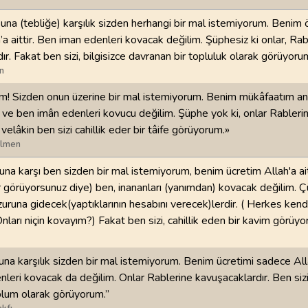
na (tebliğe) karşılık sizden herhangi bir mal istemiyorum. Benim
98
.
Beyyine Suresi
99
.
Zilzal Suresi
h’a aittir. Ben iman edenleri kovacak değilim. Şüphesiz ki onlar, Rab
8
AYET
8
AYET
ır. Fakat ben sizi, bilgisizce davranan bir topluluk olarak görüyoru
n
102
.
Tekasur Suresi
103
.
Asr Suresi
8
AYET
3
AYET
m! Sizden onun üzerine bir mal istemiyorum. Benim mükâfaatım an
ir ve ben imân edenleri kovucu değilim. Şüphe yok ki, onlar Rableri
106
.
Kureyş Suresi
107
.
Maun Suresi
velâkin ben sizi cahillik eder bir tâife görüyorum.»
4
AYET
7
AYET
ilmen
na karşı ben sizden bir mal istemiyorum, benim ücretim Allah'a aitt
110
.
Nasr Suresi
111
.
Tebbet Suresi
r görüyorsunuz diye) ben, inananları (yanımdan) kovacak değilim. Ç
3
AYET
5
AYET
zuruna gidecek(yaptıklarının hesabını verecek)lerdir. ( Herkes ken
nları niçin kovayım?) Fakat ben sizi, cahillik eden bir kavim görüyo
114
.
Nas Suresi
6
AYET
una karşılık sizden bir mal istemiyorum. Benim ücretimi sadece All
nleri kovacak da değilim. Onlar Rablerine kavuşacaklardır. Ben sizi
plum olarak görüyorum.”