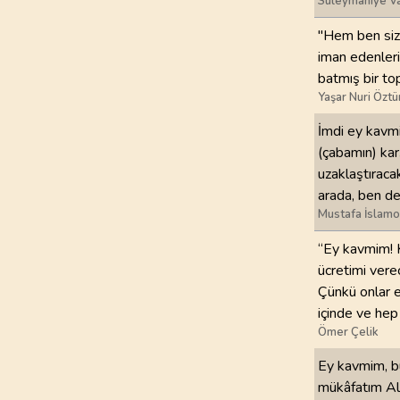
Süleymaniye Va
"Hem ben siz
iman edenleri
batmış bir t
Yaşar Nuri Öztü
İmdi ey kavmi
(çabamın) karş
uzaklaştıraca
arada, ben de
Mustafa İslamo
“Ey kavmim! K
ücretimi vere
Çünkü onlar e
içinde ve hep
Ömer Çelik
Ey kavmim, bu
mükâfatım All