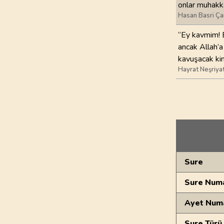
onlar muhakka
Hasan Basri Ça
“Ey kavmim! B
ancak Allah’a
kavuşacak kim
Hayrat Neşriya
Genel Bilgiler
Sure
Sure Numa
Ayet Num
Sure Türü