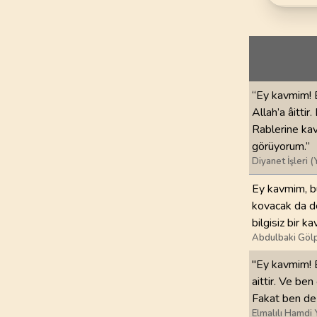
69
.
Hakka Suresi
52
AYET
73
.
Muzzemmil Sures
20
AYET
“Ey kavmim! 
77
.
Murselat Suresi
Allah’a âittir
50
AYET
Rablerine kav
görüyorum.”
81
.
Tekvir Suresi
Diyanet İşleri (
29
AYET
Ey kavmim, bu
85
.
Buruc Suresi
kovacak da de
22
AYET
bilgisiz bir ka
Abdulbaki Gölp
89
.
Fecr Suresi
30
AYET
"Ey kavmim! 
aittir. Ve be
Fakat ben de 
93
.
Duha Suresi
11
AYET
Elmalılı Hamdi 