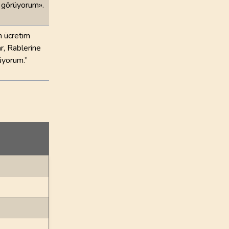
m görüyorum».
m ücretim
r, Rablerine
rüyorum.”