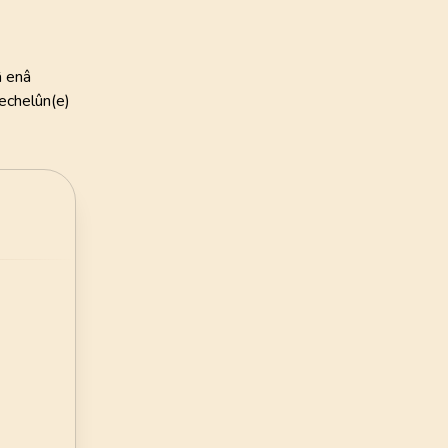
135
AYET
ye Vakfı
24
.
Nur Suresi
i Öztürk
â enâ
64
AYET
echelûn(e)
28
.
Kasas Suresi
88
AYET
32
.
Secde Suresi
30
AYET
36
.
Yasin Suresi
83
AYET
40
.
Mumin Suresi
85
AYET
44
.
Duhan Suresi
59
AYET