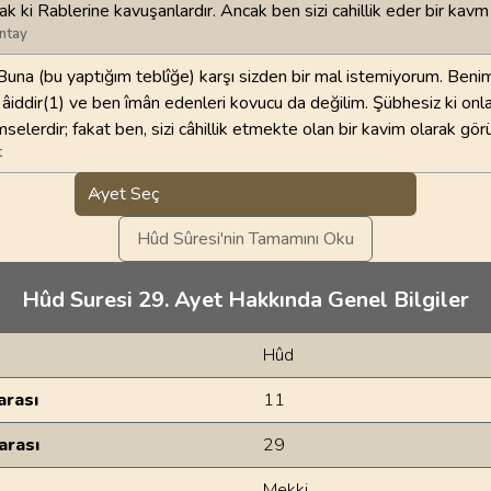
k ki Rablerine kavuşanlardır. Ancak ben sizi cahillik eder bir kav
ntay
una (bu yaptığım teblîğe) karşı sizden bir mal istemiyorum. Beni
 âiddir(1) ve ben îmân edenleri kovucu da değilim. Şübhesiz ki onla
selerdir; fakat ben, sizi câhillik etmekte olan bir kavim olarak gö
t
Ayet Seç
Hûd Sûresi'nin Tamamını Oku
Hûd Suresi 29. Ayet Hakkında Genel Bilgiler
Hûd
rası
11
arası
29
Mekki