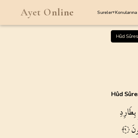
Ayet Online
Sureler
Konularına
▾
SURELER
Hûd Sûres
1
.
Fatiha Suresi
7
AYET
5
.
Maide Suresi
120
AYET
9
.
Tevbe Suresi
Hûd Sûres
129
AYET
بِطَارِدِ
13
.
Rad Suresi
43
AYET
ونَ
٢٩
17
.
Isra Suresi