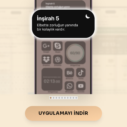
46
.
Ahkaf Suresi
47
.
Muhammed Suresi
35
AYET
38
AYET
50
.
Kaf Suresi
51
.
Zariyat Suresi
45
AYET
60
AYET
54
.
Kamer Suresi
55
.
Rahman Suresi
55
AYET
78
AYET
58
.
Mücadele Suresi
59
.
Hasr Suresi
22
AYET
24
AYET
62
.
Cuma Suresi
63
.
Munafikune Suresi
11
AYET
11
AYET
66
.
Tahrim Suresi
67
.
Mulk Suresi
UYGULAMAYI İNDIR
12
AYET
30
AYET