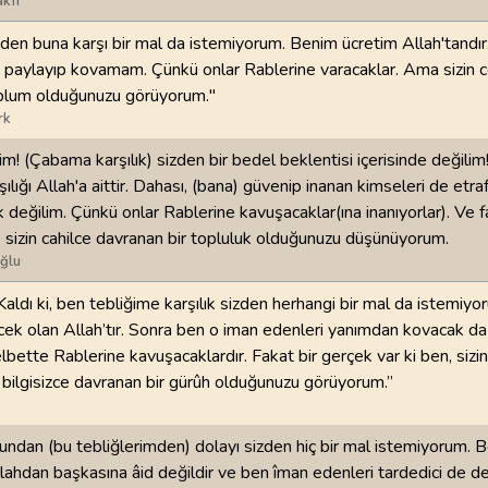
kfı
den buna karşı bir mal da istemiyorum. Benim ücretim Allah'tandı
 paylayıp kovamam. Çünkü onlar Rablerine varacaklar. Ama sizin 
oplum olduğunuzu görüyorum."
rk
m! (Çabama karşılık) sizden bir bedel beklentisi içerisinde değili
ılığı Allah'a aittir. Dahası, (bana) güvenip inanan kimseleri de etr
k değilim. Çünkü onlar Rablerine kavuşacaklar(ına inanıyorlar). Ve 
 sizin cahilce davranan bir topluluk olduğunuzu düşünüyorum.
ğlu
aldı ki, ben tebliğime karşılık sizden herhangi bir mal da istemiy
cek olan Allah’tır. Sonra ben o iman edenleri yanımdan kovacak da
lbette Rablerine kavuşacaklardır. Fakat bir gerçek var ki ben, sizi
 bilgisizce davranan bir gürûh olduğunuzu görüyorum.”
ndan (bu tebliğlerimden) dolayı sizden hiç bir mal istemiyorum. 
ahdan başkasına âid değildir ve ben îman edenleri tardedici de d