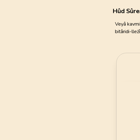
111
AYET
Hûd Sûre
21
.
Enbiya Suresi
Veyâ kavmi l
112
AYET
bitâridi-ll
25
.
Furkan Suresi
77
AYET
29
.
Ankebut Suresi
69
AYET
33
.
Ahzab Suresi
73
AYET
37
.
Saffat Suresi
182
AYET
41
.
Fussilet Suresi
54
AYET