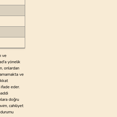
ı ve
ad'a yönelik
en, onlardan
ışlamamakta ve
ikkat
 ifade eder.
maddi
nlara doğru
vim, cahiliyet
u durumu