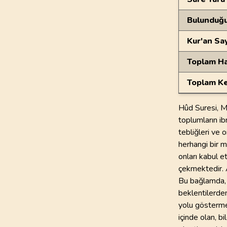
Bulunduğ
Kur'an Sa
Toplam Ha
Toplam Ke
Hûd Suresi, M
toplumların ib
tebliğleri ve 
herhangi bir m
onları kabul e
çekmektedir. A
Bu bağlamda, 
beklentilerden
yolu gösterme
içinde olan, 