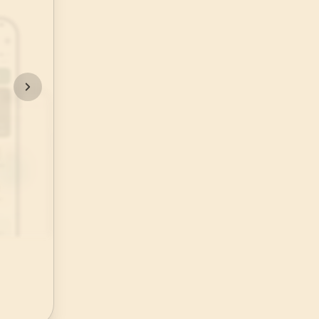
48
.
Fetih Suresi
29
AYET
52
.
Tur Suresi
49
AYET
56
.
Vakia Suresi
96
AYET
60
.
Mumtehine Suresi
13
AYET
64
.
Tegabun Suresi
18
AYET
68
.
Kalem Suresi
52
AYET