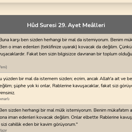
70
.
Mearic Suresi
71
.
Nuh Suresi
44
AYET
28
AYET
i
74
.
Muddessir Suresi
75
.
Kiyamet Suresi
Hûd Suresi 29. Ayet Meâlleri
56
AYET
40
AYET
Buna karşı ben sizden herhangi bir mal da istemiyorum. Benim mü
78
.
Nebe Suresi
79
.
Naziat Suresi
. Ben o iman edenleri (teklifinize uyarak) kovacak da değilim. Çünkü
40
AYET
46
AYET
uşacaklardır. Fakat ben sizin bilgisizce davranan bir toplum olduğ
82
.
Infitar Suresi
83
.
Mutaffifin Suresi
Yeni)
19
AYET
36
AYET
 yüzden bir mal da istemem sizden; ecrim, ancak Allah'a ait ve ben
86
.
Tarik Suresi
87
.
Ala Suresi
ğilim; şüphe yok ki onlar, Rablerine kavuşacaklar, fakat sizi görüy
17
AYET
19
AYET
vimsiniz.
ınarlı
90
.
Beled Suresi
91
.
Şems Suresi
20
AYET
15
AYET
Ben sizden herhangi bir mal mülk istemiyorum. Benim mükafatım a
n ona iman edenleri kovacak değilim. Onlar elbette Rablerine kavuş
sizi cahillik eden bir kavim görüyorum."
94
.
İnşirah Suresi
95
.
Tin Suresi
8
AYET
8
AYET
Yazır