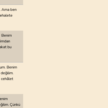
r. Ama ben
cehalete
m! Benim
afımdan
fakat bu
orum. Benim
 değilim.
n cehâlet
Benim
eğilim. Çünkü