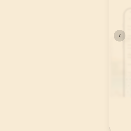
45
.
Casiye Suresi
37
AYET
49
.
Hucurat Suresi
18
AYET
53
.
Necm Suresi
62
AYET
57
.
Hadid Suresi
29
AYET
61
.
Saff Suresi
14
AYET
65
.
Talak Suresi
12
AYET