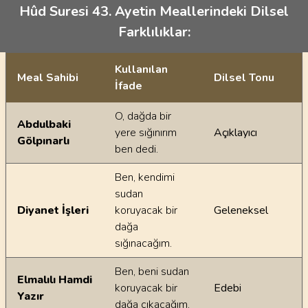
Hûd Suresi 43. Ayetin Meallerindeki Dilsel
Farklılıklar:
Kullanılan
Meal Sahibi
Dilsel Tonu
İfade
Ayetin meallerindeki dilsel farklılıklar
O, dağda bir
Abdulbaki
yere sığınırım
Açıklayıcı
Gölpınarlı
ben dedi.
Ben, kendimi
sudan
Diyanet İşleri
koruyacak bir
Geleneksel
dağa
sığınacağım.
Ben, beni sudan
Elmalılı Hamdi
koruyacak bir
Edebi
Yazır
dağa çıkacağım.