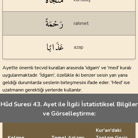
رَحْمَةً
rahmet
عَذَابًا
azap
Ayette önemli tecvid kuralları arasında 'idgam' ve 'med' kuralı
uygulanmaktadır. 'İdgam', özellikle iki benzer sesin yan yana
geldiği durumlarda seslerin birleşmesini ifade eder. 'Med' ise
uzatmanın gerektiği yerlerde kullanılır.
Hûd Suresi 43. Ayet ile İlgili İstatistiksel Bilgiler
ve Görselleştirme:
Kur'an'daki
Kelime
Temel Anlamı
Toplam Geçiş