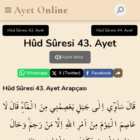
Ayet Online
Hûd Sûresi 42. Ayet
Hûd Sûresi 44. Ayet
Hûd Sûresi 43. Ayet
Ayeti dinle
Whatsapp
X (Twitter)
Facebook
Hûd Sûresi 43. Ayet Arapçası
قَالَ
سَاٰو۪ٓي
اِلٰى
جَبَلٍ
يَعْصِمُن۪ي
مِنَ
الْمَٓاءِۜ
قَالَ
لَا
عَاصِمَ
الْيَوْمَ
مِنْ
اَمْرِ
اللّٰهِ
اِلَّا
مَنْ
رَحِمَۚ
وَحَالَ