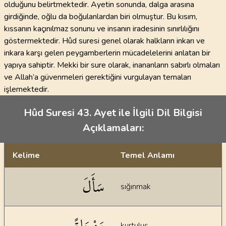
olduğunu belirtmektedir. Ayetin sonunda, dalga arasına
girdiğinde, oğlu da boğulanlardan biri olmuştur. Bu kısım,
kıssanın kaçınılmaz sonunu ve insanın iradesinin sınırlılığını
göstermektedir. Hûd suresi genel olarak halkların inkarı ve
inkara karşı gelen peygamberlerin mücadelelerini anlatan bir
yapıya sahiptir. Mekki bir sure olarak, inananların sabırlı olmaları
ve Allah’a güvenmeleri gerektiğini vurgulayan temaları
işlemektedir.
Hûd Suresi 43. Ayet ile İlgili Dil Bilgisi
Açıklamaları:
Kelime
Temel Anlamı
Dil bilgisi açıklamaları
سَأَلَ
sığınmak
مَنْجَاةً
kurtuluş