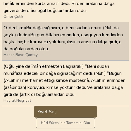
helâk emrinden kurtaramaz” dedi. Birden aralarına dalga
giriverdi de o âsi oğul boğulanlardan oldu.
Ömer Çelik
O, dedi ki: «Bir dağa sığınırım, o beni sudan korur». (Nuh da
şöyle) dedi: «Bu gün Allahın emrinden, esirgeyen kendinden
başka, hiç bir koruyucu yokdur», ikisinin arasına dalga girdi, o
da boğulanlardan oldu.
Hasan Basri Çantay
(Oğlu yine de îmân etmekten kaçınarak:) “Beni sudan
muhâfaza edecek bir dağa sığınacağım” dedi. (Nûh:) “Bugün
(Allah’ın) merhamet ettiği kimse müstesnâ, Allah’ın emrinden
(azâbından) koruyucu kimse yoktur!” dedi. Ve aralarına dalga
girdi de (artık o) boğulanlardan oldu.
Hayrat Neşriyat
Ayet Seç
Hûd Sûresi'nin Tamamını Oku