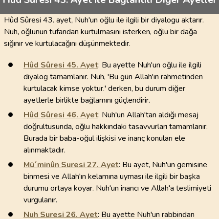
Hûd Sûresi 43. ayet, Nuh'un oğlu ile ilgili bir diyalogu aktarır.
Nuh, oğlunun tufandan kurtulmasını isterken, oğlu bir dağa
sığınır ve kurtulacağını düşünmektedir.
Hûd Sûresi
45
. Ayet
: Bu ayette Nuh'un oğlu ile ilgili
diyalog tamamlanır. Nuh, 'Bu gün Allah'ın rahmetinden
kurtulacak kimse yoktur.' derken, bu durum diğer
ayetlerle birlikte bağlamını güçlendirir.
Hûd Sûresi
46
. Ayet
: Nuh'un Allah'tan aldığı mesaj
doğrultusunda, oğlu hakkındaki tasavvurları tamamlanır.
Burada bir baba-oğul ilişkisi ve inanç konuları ele
alınmaktadır.
Mü´minûn Suresi
27
. Ayet
: Bu ayet, Nuh'un gemisine
binmesi ve Allah'ın kelamına uyması ile ilgili bir başka
durumu ortaya koyar. Nuh'un inancı ve Allah'a teslimiyeti
vurgulanır.
Nuh Suresi
26
. Ayet
: Bu ayette Nuh'un rabbindan