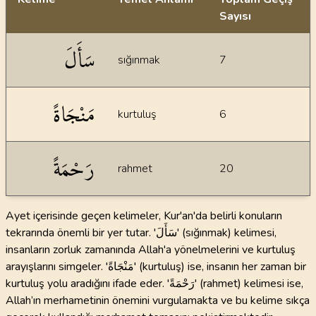
Sayısı
İstatiksel bilgiler
سَأَلَ
sığınmak
7
مَنْجَاةً
kurtuluş
6
رَحْمَةً
rahmet
20
Ayet içerisinde geçen kelimeler, Kur'an'da belirli konuların
tekrarında önemli bir yer tutar. 'سَأَلَ' (sığınmak) kelimesi,
insanların zorluk zamanında Allah'a yönelmelerini ve kurtuluş
arayışlarını simgeler. 'مَنْجَاةً' (kurtuluş) ise, insanın her zaman bir
kurtuluş yolu aradığını ifade eder. 'رَحْمَةً' (rahmet) kelimesi ise,
Allah’ın merhametinin önemini vurgulamakta ve bu kelime sıkça