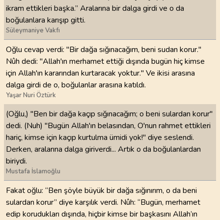
ikram ettikleri başka.” Aralarına bir dalga girdi ve o da
boğulanlara karışıp gitti.
Süleymaniye Vakfı
Oğlu cevap verdi: "Bir dağa sığınacağım, beni sudan korur."
Nûh dedi: "Allah'ın merhamet ettiği dışında bugün hiç kimse
için Allah'ın kararından kurtaracak yoktur." Ve ikisi arasına
dalga girdi de o, boğulanlar arasına katıldı.
Yaşar Nuri Öztürk
(Oğlu,) "Ben bir dağa kaçıp sığınacağım; o beni sulardan korur"
dedi. (Nuh) "Bugün Allah'ın belasından, O'nun rahmet ettikleri
hariç, kimse için kaçıp kurtulma ümidi yok!" diye seslendi.
Derken, aralarına dalga giriverdi... Artık o da boğulanlardan
biriydi.
Mustafa İslamoğlu
Fakat oğlu: “Ben şöyle büyük bir dağa sığınırım, o da beni
sulardan korur” diye karşılık verdi. Nûh: “Bugün, merhamet
edip korudukları dışında, hiçbir kimse bir başkasını Allah’ın