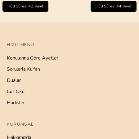
Hûd Sûresi 42. Ayet
Hûd Sûresi 44. Ayet
HIZLI MENÜ
Konularına Göre Ayetler
Sorularla Kur'an
Dualar
Cüz Oku
Hadisler
KURUMSAL
Hakkımızda