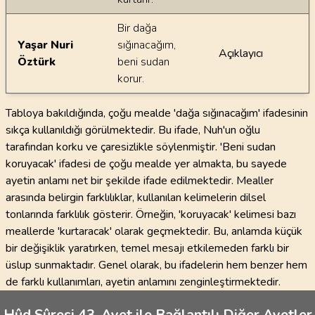
Bir dağa
Yaşar Nuri
sığınacağım,
Açıklayıcı
Öztürk
beni sudan
korur.
Tabloya bakıldığında, çoğu mealde 'dağa sığınacağım' ifadesinin
sıkça kullanıldığı görülmektedir. Bu ifade, Nuh'un oğlu
tarafından korku ve çaresizlikle söylenmiştir. 'Beni sudan
koruyacak' ifadesi de çoğu mealde yer almakta, bu sayede
ayetin anlamı net bir şekilde ifade edilmektedir. Mealler
arasında belirgin farklılıklar, kullanılan kelimelerin dilsel
tonlarında farklılık gösterir. Örneğin, 'koruyacak' kelimesi bazı
meallerde 'kurtaracak' olarak geçmektedir. Bu, anlamda küçük
bir değişiklik yaratırken, temel mesajı etkilemeden farklı bir
üslup sunmaktadır. Genel olarak, bu ifadelerin hem benzer hem
de farklı kullanımları, ayetin anlamını zenginleştirmektedir.
Hûd Sûresi 43. Ayet ile Bağlantılı Diğer Ayetler