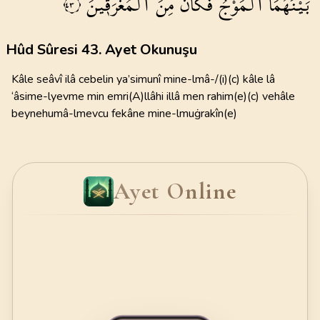
بَيْنَهُمَا
الْمَوْجُ
فَكَانَ
مِنَ
الْمُغْرَق۪ينَ
٤٣
Hûd Sûresi 43. Ayet Okunuşu
Kâle seâvî ilâ cebelin ya’simunî mine-lmâ-/(i)(c) kâle lâ
‘âsime-lyevme min emri(A)llâhi illâ men rahim(e)(c) vehâle
beynehumâ-lmevcu fekâne mine-lmuġrakîn(e)
Ayet Online