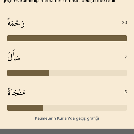
geçerek kullandığı merhamet temasını pekiştirmektedir.
رَحْمَةً
20
سَأَلَ
7
مَنْجَاةً
6
Kelimelerin Kur'an'da geçiş grafiği