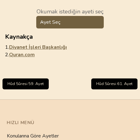
Okumak istediğin ayeti seç
Ayet Seç
Kaynakça
1.
Diyanet İşleri Başkanlığı
2.
Quran.com
Hûd Sûresi 59. Ayet
Hûd Sûresi 61. Ayet
HIZLI MENÜ
Konularına Göre Ayetler