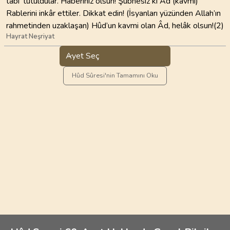
tâbi‘ tutuldular. Haberiniz olsun! Şübhesiz ki Âd (kavmi)
Rablerini inkâr ettiler. Dikkat edin! (İsyanları yüzünden Allah’ın
rahmetinden uzaklaşan) Hûd’un kavmi olan Âd, helâk olsun!(2)
Hayrat Neşriyat
Ayet Seç
Hûd Sûresi'nin Tamamını Oku