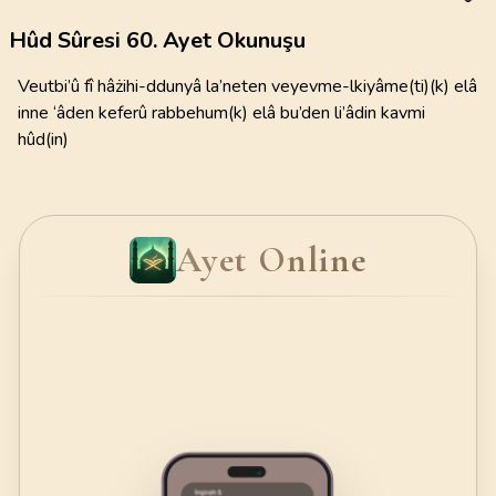
Hûd Sûresi 60. Ayet Okunuşu
Veutbi’û fî hâżihi-ddunyâ la’neten veyevme-lkiyâme(ti)(k) elâ
inne ‘âden keferû rabbehum(k) elâ bu’den li’âdin kavmi
hûd(in)
Ayet Online