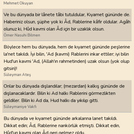
Mehmet Okuyan
Ve bu dünyada bir lânete tâbi tutuldular, Kıyamet gününde de.
Haberiniz olsun, şüphe yok ki Âd, Rablerine kâfir oldular. Agâh
olunuz ki, Hûd kavmi olan Âd için bir uzaklık olsun.
Ömer Nasuhi Bilmen
Böylece hem bu dünyada, hem de kıyamet gününde peşlerine
la'net takıldı. İyi bilin, 'Ad (kavmi) Rablerini inkar ettiler; iyi bilin
Hud'un kavmi 'Ad, (Allah'ın rahmetinden) uzak olsun (yok olup
gitsin)!
Süleyman Ateş
Onlar bu dünyada dışlandılar; (mezardan) kalkış gününde de
dışlanacaklardır. Bilin ki Ad halkı Rablerini görmezlikten
geldiler. Bilin ki Ad da, Hud halkı da yıkılıp gitti.
Süleymaniye Vakfı
Bu dünyada ve kıyamet gününde arkalarına lanet takıldı.
Dikkat edin; Âd, Rablerine nankörlük etmişti. Dikkat edin,
Hûd'un kavmi olan Âd geri gelmez oldu.