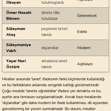
Okuyan
tutulmuşlardı
Ömer Nasuhi
lânete tâbi
Geleneksel
Bilmen
tutuldular
Süleyman
peşlerine la'net
Edebi
Ateş
takıldı
Süleymaniye
dışlandılar
Modern
Vakfı
Yaşar Nuri
arkalarına lanet
Açıklayıcı
Öztürk
takıldı
Mealler arasında 'lanet' ifadesinin farklı biçimlerde kullanıldığı
ve bu farklılıkların anlamda zenginlik kattığı görülmektedir.
Çoğu mealde 'lanete uğratıldılar' ifadesi yer almakta ve bu,
ayetin ana temasını vurgulamaktadır. Ancak bazı meallerde
'dışlandılar' gibi daha modern bir ifade kullanılması, dil açısından
güncellenmiş bir yorum sunmaktadır. Bu durum, mealler