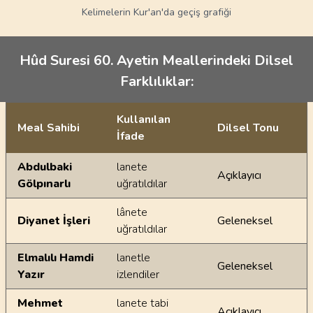
Kelimelerin Kur'an'da geçiş grafiği
Hûd Suresi 60. Ayetin Meallerindeki Dilsel
Farklılıklar:
Kullanılan
Meal Sahibi
Dilsel Tonu
İfade
Ayetin meallerindeki dilsel farklılıklar
Abdulbaki
lanete
Açıklayıcı
Gölpınarlı
uğratıldılar
lânete
Diyanet İşleri
Geleneksel
uğratıldılar
Elmalılı Hamdi
lanetle
Geleneksel
Yazır
izlendiler
Mehmet
lanete tabi
Açıklayıcı