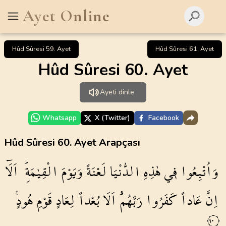
Ayet Online
Hûd Sûresi 59. Ayet
Hûd Sûresi 61. Ayet
Hûd Sûresi 60. Ayet
Ayeti dinle
Whatsapp
X (Twitter)
Facebook
Hûd Sûresi 60. Ayet Arapçası
وَاُتْبِعُوا
ف۪ي
هٰذِهِ
الدُّنْيَا
لَعْنَةً
وَيَوْمَ
الْقِيٰمَةِۜ
اَلَٓا
اِنَّ
عَاداً
كَفَرُوا
رَبَّهُمْۜ
اَلَا
بُعْداً
لِعَادٍ
قَوْمِ
هُودٍ۟
٦٠