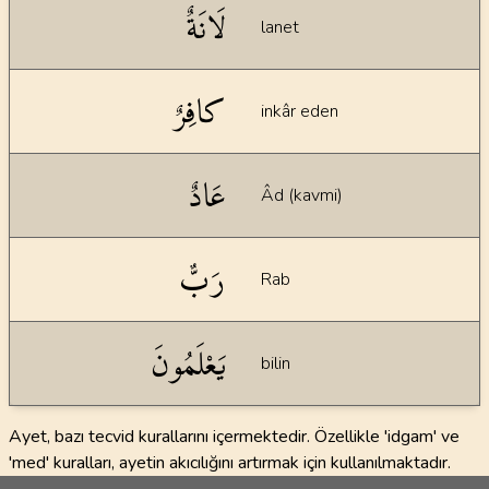
لَانَةٌ
lanet
كافِرٌ
inkâr eden
عَادٌ
Âd (kavmi)
رَبٌّ
Rab
يَعْلَمُونَ
bilin
Ayet, bazı tecvid kurallarını içermektedir. Özellikle 'idgam' ve
'med' kuralları, ayetin akıcılığını artırmak için kullanılmaktadır.