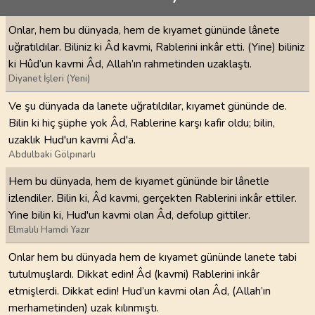
Onlar, hem bu dünyada, hem de kıyamet gününde lânete
uğratıldılar. Biliniz ki Âd kavmi, Rablerini inkâr etti. (Yine) biliniz
ki Hûd’un kavmi Âd, Allah’ın rahmetinden uzaklaştı.
Diyanet İşleri (Yeni)
Ve şu dünyada da lanete uğratıldılar, kıyamet gününde de.
Bilin ki hiç şüphe yok Âd, Rablerine karşı kafir oldu; bilin,
uzaklık Hud'un kavmi Âd'a.
Abdulbaki Gölpınarlı
Hem bu dünyada, hem de kıyamet gününde bir lânetle
izlendiler. Bilin ki, Âd kavmi, gerçekten Rablerini inkâr ettiler.
Yine bilin ki, Hud'un kavmi olan Âd, defolup gittiler.
Elmalılı Hamdi Yazır
Onlar hem bu dünyada hem de kıyamet gününde lanete tabi
tutulmuşlardı. Dikkat edin! Âd (kavmi) Rablerini inkâr
etmişlerdi. Dikkat edin! Hud’un kavmi olan Âd, (Allah’ın
merhametinden) uzak kılınmıştı.