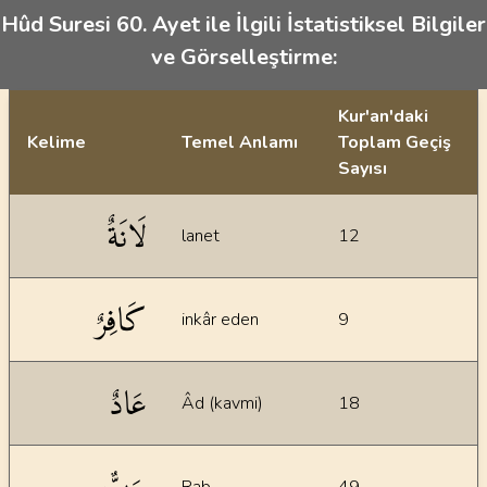
Hûd Suresi 60. Ayet ile İlgili İstatistiksel Bilgiler
ve Görselleştirme:
Kur'an'daki
Kelime
Temel Anlamı
Toplam Geçiş
Sayısı
İstatiksel bilgiler
لَانَةٌ
lanet
12
كَافِرٌ
inkâr eden
9
عَادٌ
Âd (kavmi)
18