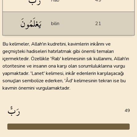
رَبٌّ
Rab
49
يَعْلَمُونَ
bilin
21
Bu kelimeler, Allah'ın kudretini, kavimlerin inkârını ve
geçmişteki hadiseleri hatırlatmak gibi önemli temaları
içermektedir. Özellikle 'Rab' kelimesinin sık kullanımı, Allah'ın
otoritesine ve insanın ona karşı olan sorumluluklarına vurgu
yapmaktadır. 'Lanet' kelimesi, inkâr edenlerin karşılaşacağı
sonuçları sembolize ederken, 'Âd' kelimesinin tekrarı ise bu
kavmin önemini vurgulamaktadır.
رَبٌّ
49