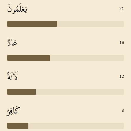
يَعْلَمُونَ
21
عَادٌ
18
لَانَةٌ
12
كَافِرٌ
9