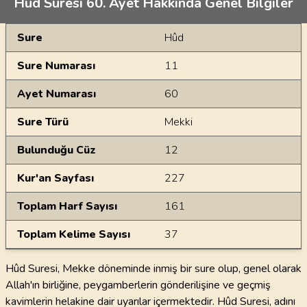
Hûd Suresi 60. Ayet Hakkında Genel Bilgiler
Genel Bilgiler
Sure
Hûd
Sure Numarası
11
Ayet Numarası
60
Sure Türü
Mekki
Bulunduğu Cüz
12
Kur'an Sayfası
227
Toplam Harf Sayısı
161
Toplam Kelime Sayısı
37
Hûd Suresi, Mekke döneminde inmiş bir sure olup, genel olarak
Allah'ın birliğine, peygamberlerin gönderilişine ve geçmiş
kavimlerin helakine dair uyarılar içermektedir. Hûd Suresi, adını