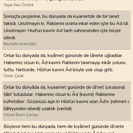
Yaşar Nuri Öztürk
Sonuçta peşlerine, bu dünyada da kıyametde de bir lanet
takıldı. Unutmayın ki, Rablerini ısrarla inkar eden işte bu Ad idi.
Unutmayın: Hud'un kavmi Ad tarih sahnesinden işte böyle
silindi.
Mustafa İslamoğlu
Onlar bu dünyada da, kıyâmet gününde de lânete uğradılar.
Haberiniz olsun ki, Âd kavmi Rablerini tanımayıp inkâr yolunu
tuttu. Neticede, Hûd’un kavmi Âd böyle yok olup gitti.
Ömer Çelik
Onlar bu dünyâda da, kıyaamet gününde de lâ'net (cezasına)
tâbi' tutuldular. Haberiniz olsun ki Âd (kavmi) Rablerine
küfretdiler. Gözünüzü açın ki Hûd'ün kavmi olan Âd'e (rahmet-i
ilâhiyyeden ebedi) uzaklık (verildi).
Hasan Basri Çantay
Böylece hem bu dünyada, hem de kıyâmet gününde lâ‘nete