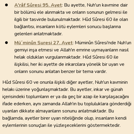
A'râf Sûresi
95
. Ayet
: Bu ayette, Nuh'un kavmine dair
bir bölümü ele alınmakta ve onların sonunun gelmesi ile
ilgili bir tasvirde bulunulmaktadır. Hûd Sûresi 60 ile olan
bağlantısı, insanların kötü eylemleri sonucu başlarına
gelenleri anlatmaktadır.
Mü´minûn Suresi
27
. Ayet
: Müminûn Sûresi'nde Nuh'un
gemiyi inşa etmesi ve Allah'ın emrine uymayanların nasıl
helak oldukları vurgulanmaktadır. Hûd Sûresi 60 ile
ilişkilisi, her iki ayette de inkarcılara yönelik bir uyarı ve
onların sonunu anlatan benzer bir tema vardır.
Hûd Sûresi 60 ve onunla ilişkili diğer ayetler, Nuh'un kavminin
helakı üzerine yoğunlaşmaktadır. Bu ayetler, inkar ve günah
içerisindeki toplumların er ya da geç bir azap ile karşılaşacağını
ifade ederken, aynı zamanda Allah'ın bu topluluklara gönderdiği
uyarıları dikkate almayanların sonunu anlatmaktadır. Bu
bağlamda, ayetler birer uyarı niteliğinde olup, insanların kendi
eylemlerinin sonuçları ile yüzleşeceklerini göstermektedir.