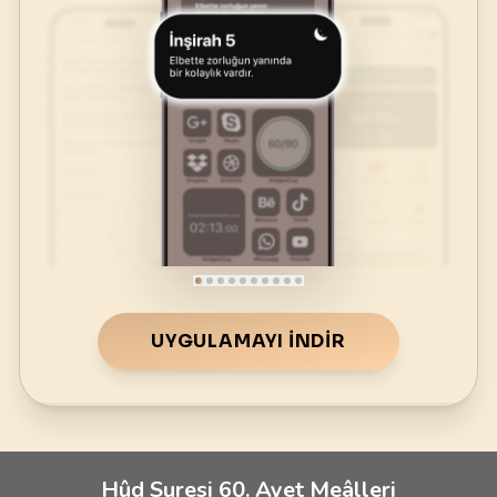
UYGULAMAYI İNDIR
Hûd Suresi 60. Ayet Meâlleri