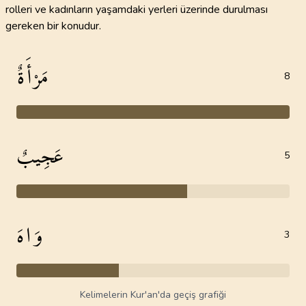
rolleri ve kadınların yaşamdaki yerleri üzerinde durulması
gereken bir konudur.
مَرْأَةٌ
8
عَجِيبٌ
5
وَاهَ
3
Kelimelerin Kur'an'da geçiş grafiği