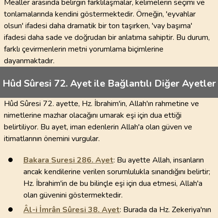
Mealler arasında belirgin farklılaşmalar, kelimelerin seçimi ve
tonlamalarında kendini göstermektedir. Örneğin, 'eyvahlar
olsun' ifadesi daha dramatik bir ton taşırken, 'vay başıma'
ifadesi daha sade ve doğrudan bir anlatıma sahiptir. Bu durum,
farklı çevirmenlerin metni yorumlama biçimlerine
dayanmaktadır.
Hûd Sûresi 72. Ayet ile Bağlantılı Diğer Ayetler
Hûd Sûresi 72. ayette, Hz. İbrahim'in, Allah'ın rahmetine ve
nimetlerine mazhar olacağını umarak eşi için dua ettiği
belirtiliyor. Bu ayet, iman edenlerin Allah'a olan güven ve
itimatlarının önemini vurgular.
Bakara Suresi
286
. Ayet
: Bu ayette Allah, insanların
ancak kendilerine verilen sorumlulukla sınandığını belirtir;
Hz. İbrahim'in de bu bilinçle eşi için dua etmesi, Allah'a
olan güvenini göstermektedir.
Âl-i İmrân Sûresi
38
. Ayet
: Burada da Hz. Zekeriya'nın