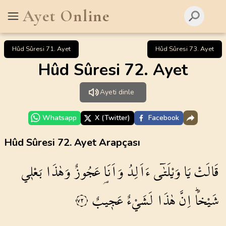
Ayet Online
Hûd Sûresi 71. Ayet
Hûd Sûresi 73. Ayet
Hûd Sûresi 72. Ayet
Ayeti dinle
Whatsapp
X (Twitter)
Facebook
Hûd Sûresi 72. Ayet Arapçası
قَالَتْ
يَا
وَيْلَتٰٓى
ءَاَلِدُ
وَاَنَا۬
عَجُوزٌ
وَهٰذَا
بَعْل۪ي
شَيْخاًۜ
اِنَّ
هٰذَا
لَشَيْءٌ
عَج۪يبٌ
٧٢