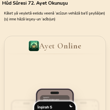
Hûd Sûresi 72. Ayet Okunuşu
Kâlet yâ veyletâ eelidu veenâ ‘acûzun vehâżâ ba’lî şeyḣâ(an)
(s) inne hâżâ leşey-un ‘acîb(un)
Ayet Online