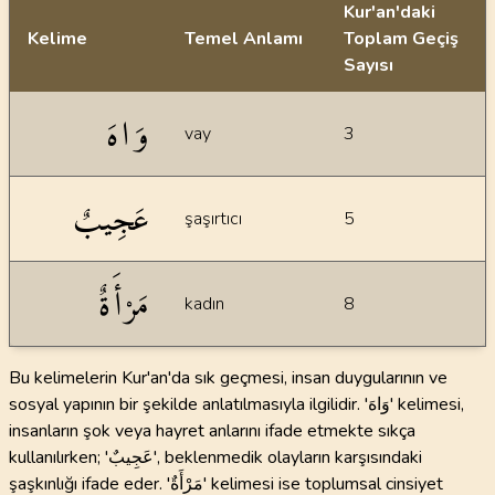
Kur'an'daki
Kelime
Temel Anlamı
Toplam Geçiş
Sayısı
İstatiksel bilgiler
وَاهَ
vay
3
عَجِيبٌ
şaşırtıcı
5
مَرْأَةٌ
kadın
8
Bu kelimelerin Kur'an'da sık geçmesi, insan duygularının ve
sosyal yapının bir şekilde anlatılmasıyla ilgilidir. 'وَاهَ' kelimesi,
insanların şok veya hayret anlarını ifade etmekte sıkça
kullanılırken; 'عَجِيبٌ', beklenmedik olayların karşısındaki
şaşkınlığı ifade eder. 'مَرْأَةٌ' kelimesi ise toplumsal cinsiyet