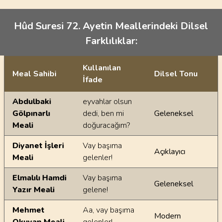
Hûd Suresi 72. Ayetin Meallerindeki Dilsel
Farklılıklar:
Kullanılan
Meal Sahibi
Dilsel Tonu
İfade
Ayetin meallerindeki dilsel farklılıklar
Abdulbaki
eyvahlar olsun
Gölpınarlı
dedi, ben mi
Geleneksel
Meali
doğuracağım?
Diyanet İşleri
Vay başıma
Açıklayıcı
Meali
gelenler!
Elmalılı Hamdi
Vay başıma
Geleneksel
Yazır Meali
gelene!
Mehmet
Aa, vay başıma
Modern