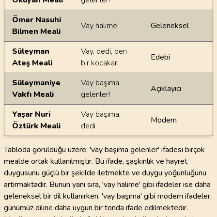
Okuyan Meali
gelenler!
Ömer Nasuhi
Vay halime!
Geleneksel
Bilmen Meali
Süleyman
Vay, dedi, ben
Edebi
Ateş Meali
bir kocakarı
Süleymaniye
Vay başıma
Açıklayıcı
Vakfı Meali
gelenler!
Yaşar Nuri
Vay başıma,
Modern
Öztürk Meali
dedi.
Tabloda görüldüğü üzere, 'vay başıma gelenler' ifadesi birçok
mealde ortak kullanılmıştır. Bu ifade, şaşkınlık ve hayret
duygusunu güçlü bir şekilde iletmekte ve duygu yoğunluğunu
artırmaktadır. Bunun yanı sıra, 'vay halime' gibi ifadeler ise daha
geleneksel bir dil kullanırken, 'vay başıma' gibi modern ifadeler,
günümüz diline daha uygun bir tonda ifade edilmektedir.