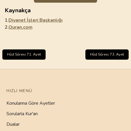
Kaynakça
1.
Diyanet İşleri Başkanlığı
2.
Quran.com
Hûd Sûresi 71. Ayet
Hûd Sûresi 73. Ayet
HIZLI MENÜ
Konularına Göre Ayetler
Sorularla Kur'an
Dualar