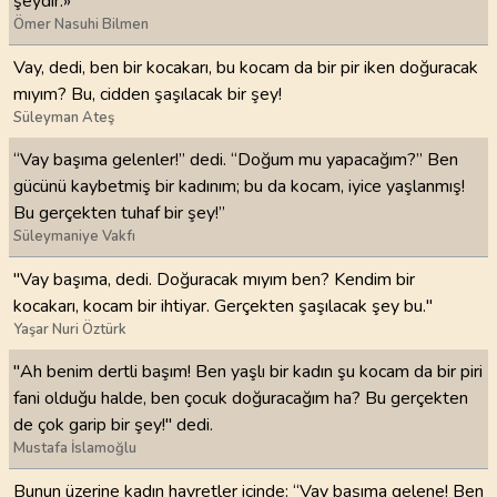
şeydir.»
Ömer Nasuhi Bilmen
Vay, dedi, ben bir kocakarı, bu kocam da bir pir iken doğuracak
mıyım? Bu, cidden şaşılacak bir şey!
Süleyman Ateş
“Vay başıma gelenler!” dedi. “Doğum mu yapacağım?” Ben
gücünü kaybetmiş bir kadınım; bu da kocam, iyice yaşlanmış!
Bu gerçekten tuhaf bir şey!”
Süleymaniye Vakfı
"Vay başıma, dedi. Doğuracak mıyım ben? Kendim bir
kocakarı, kocam bir ihtiyar. Gerçekten şaşılacak şey bu."
Yaşar Nuri Öztürk
"Ah benim dertli başım! Ben yaşlı bir kadın şu kocam da bir piri
fani olduğu halde, ben çocuk doğuracağım ha? Bu gerçekten
de çok garip bir şey!" dedi.
Mustafa İslamoğlu
Bunun üzerine kadın hayretler içinde: “Vay başıma gelene! Ben