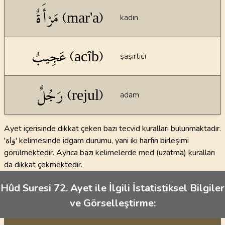
مَرْأَةٌ (mar'a)
kadın
عَجِيبٌ (acîb)
şaşırtıcı
رَجُلٌ (rejul)
adam
Ayet içerisinde dikkat çeken bazı tecvid kuralları bulunmaktadır.
'وَاهَ' kelimesinde idgam durumu, yani iki harfin birleşimi
görülmektedir. Ayrıca bazı kelimelerde med (uzatma) kuralları
da dikkat çekmektedir.
Hûd Suresi 72. Ayet ile İlgili İstatistiksel Bilgiler
ve Görselleştirme: