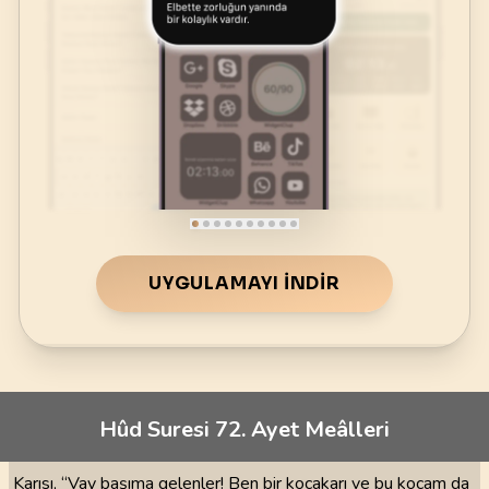
UYGULAMAYI İNDIR
Hûd Suresi 72. Ayet Meâlleri
Karısı, “Vay başıma gelenler! Ben bir kocakarı ve bu kocam da