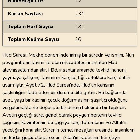
Bulunduğu Cüz
12
Kur'an Sayfası
234
Toplam Harf Sayısı
131
Toplam Kelime Sayısı
26
Hûd Suresi, Mekke döneminde inmiş bir suredir ve ismini, Nuh
peygamberin kavmi ile olan mücadelesini anlatan Hûd
aleyhisselamdan alır. Hûd, insanlar arasında tevhid inancını
yaymaya çalışmış, kavminin karşılaştığı zorluklara karşı onları
uyarmıştır. Ayet 72, Hûd Suresi'nde, Hûd'un karısının
şaşkınlığını ifade eden bir durumu dile getirir. Bu bağlamda,
ayet, yaşlı bir kadının çocuk doğurmasının şaşırtıcı olduğunu
vurgulamakta ve doğaüstü bir durum hakkında bir tepkidir.
Ayetin geçtiği sure, genel olarak peygamberlerin tevhid
çağrısını, kavimlerinin bu çağrıya karşı tutumlarını ve Allah'ın
yüceliğini konu alır. Surenin temel mesajları arasında, insanların
ne kadar güçlü olursa olsun, Allah'ın iradesinin her şeyin