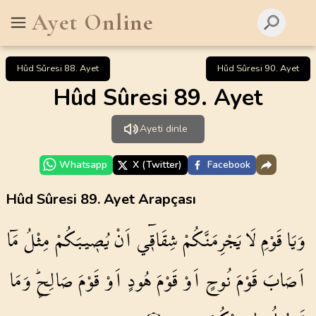
Ayet Online
Hûd Sûresi 88. Ayet
Hûd Sûresi 90. Ayet
Hûd Sûresi 89. Ayet
Ayeti dinle
Whatsapp
X (Twitter)
Facebook
Hûd Sûresi 89. Ayet Arapçası
وَيَا
قَوْمِ
لَا
يَجْرِمَنَّكُمْ
شِقَاق۪ٓي
اَنْ
يُص۪يبَكُمْ
مِثْلُ
مَٓا
اَصَابَ
قَوْمَ
نُوحٍ
اَوْ
قَوْمَ
هُودٍ
اَوْ
قَوْمَ
صَالِحٍۜ
وَمَا