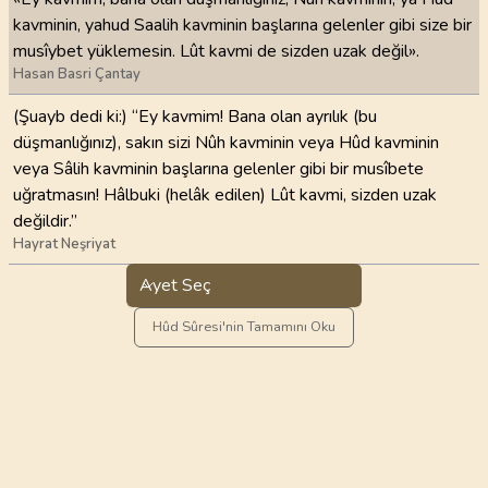
kavminin, yahud Saalih kavminin başlarına gelenler gibi size bir
musîybet yüklemesin. Lût kavmi de sizden uzak değil».
Hasan Basri Çantay
(Şuayb dedi ki:) “Ey kavmim! Bana olan ayrılık (bu
düşmanlığınız), sakın sizi Nûh kavminin veya Hûd kavminin
veya Sâlih kavminin başlarına gelenler gibi bir musîbete
uğratmasın! Hâlbuki (helâk edilen) Lût kavmi, sizden uzak
değildir.”
Hayrat Neşriyat
Ayet Seç
Hûd Sûresi'nin Tamamını Oku