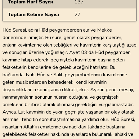
Toplam Harf Sayısı
137
Toplam Kelime Sayısı
27
Hûd Suresi, adını Hûd peygamberden alır ve Mekke
döneminde inmiştir. Bu sure, genel olarak peygamberler,
onların kavimlerine olan tebliğleri ve kavimlerin karşılaştığı azap
ve sonuçları üzerine yoğunlaşır. Ayet 89'da Hûd peygamber,
kavmine hitap ederek, geçmişteki kavimlerin başına gelen
felaketlerin kendilerine de gelebileceğini hatırlatır. Bu
bağlamda, Nuh, Hûd ve Salih peygamberlerinin kavimlerine
gelen musibetlerden bahsederek, kendi kavminin
düşmanlıklarının sonuçlarına dikkat çeker. Ayetin genel mesajı,
inanmayanların sonunun hüsran olduğunu ve geçmişteki
örneklerin bir ibret olarak alınması gerektiğini vurgulamaktadır.
Ayrıca, Lut kavminin de yakın geçmişte yaşanan bir olay olarak
anılması, tehditin somutlaştırılmasına yardımcı olur. Hûd Suresi,
insanların Allah'ın emirlerine uymadıkları takdirde başlarına
gelebilecek felaketler hakkında uyarılarda bulunarak, ahlaki ve