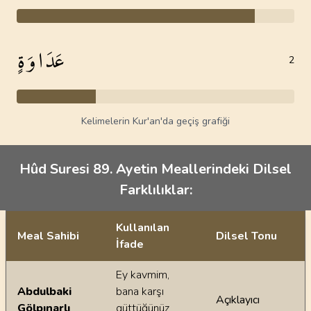
عَدَاوَةٍ
2
Kelimelerin Kur'an'da geçiş grafiği
Hûd Suresi 89. Ayetin Meallerindeki Dilsel
Farklılıklar:
Kullanılan
Meal Sahibi
Dilsel Tonu
İfade
Ayetin meallerindeki dilsel farklılıklar
Ey kavmim,
Abdulbaki
bana karşı
Açıklayıcı
Gölpınarlı
güttüğünüz