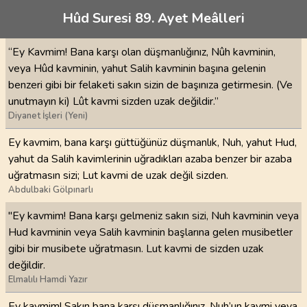
Hûd Suresi 89. Ayet Meâlleri
“Ey Kavmim! Bana karşı olan düşmanlığınız, Nûh kavminin,
veya Hûd kavminin, yahut Salih kavminin başına gelenin
benzeri gibi bir felaketi sakın sizin de başınıza getirmesin. (Ve
unutmayın ki) Lût kavmi sizden uzak değildir.”
Diyanet İşleri (Yeni)
Ey kavmim, bana karşı güttüğünüz düşmanlık, Nuh, yahut Hud,
yahut da Salih kavimlerinin uğradıkları azaba benzer bir azaba
uğratmasın sizi; Lut kavmi de uzak değil sizden.
Abdulbaki Gölpınarlı
"Ey kavmim! Bana karşı gelmeniz sakın sizi, Nuh kavminin veya
Hud kavminin veya Salih kavminin başlarına gelen musibetler
gibi bir musibete uğratmasın. Lut kavmi de sizden uzak
değildir.
Elmalılı Hamdi Yazır
Ey kavmim! Sakın bana karşı düşmanlığınız, Nuh’un kavmi veya