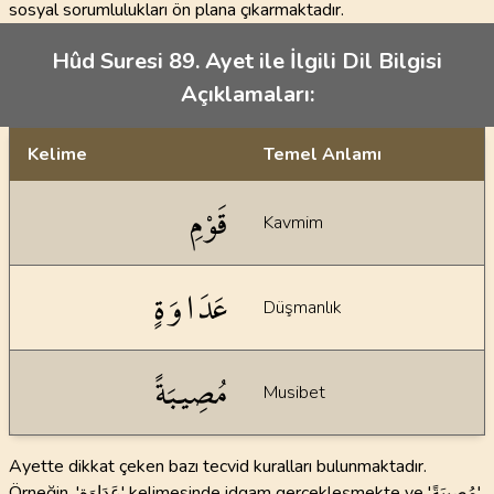
sosyal sorumlulukları ön plana çıkarmaktadır.
Hûd Suresi 89. Ayet ile İlgili Dil Bilgisi
Açıklamaları:
Kelime
Temel Anlamı
Dil bilgisi açıklamaları
قَوْمِ
Kavmim
عَدَاوَةٍ
Düşmanlık
مُصِيبَةً
Musibet
Ayette dikkat çeken bazı tecvid kuralları bulunmaktadır.
Örneğin, 'عَدَاوَةٍ' kelimesinde idgam gerçekleşmekte ve 'مُصِيبَةً'