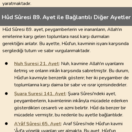
yaratmaktadır.
Hûd Sûresi 89. Ayet ile Bağlantılı Diğer Ayetler
Hûd Sûresi 89. ayet, peygamberlerin ve inananların, Allah'ın
emirlerine karşı gelen toplumlara nasıl karşı durmaları
gerektiğini anlatır. Bu ayette, Hûd'un, kavminin isyanı karşısında
sergilediği tutum ve sabır vurgulanmaktadır.
Nuh Suresi
21
. Ayet
: Nuh, kavmine Allah'ın uyarılarını
iletmiş ve onların inkârı karşısında sabretmiştir. Bu durum,
Hûd'un kavmiyle benzerlik gösterir; her iki peygamber de
toplumlarına karşı daima bir sabır ve ısrar içerisindedirler.
Şuara Suresi
141
. Ayet
: Şuara Sûresi'ndeki ayet,
peygamberlerin, kavimlerinin inkârıyla mücadele ederken
gösterdikleri cesareti ve azmi belirtir. Hûd da benzer bir
mücadele vermiştir, bu nedenle bu ayetle bağlantılıdır.
A'râf Sûresi
65
. Ayet
: Araf Sûresi'nde Hûd'un kavmi
'Âd'a yönelik uyarıları yer almakta. Bu ayet, Hûd'un