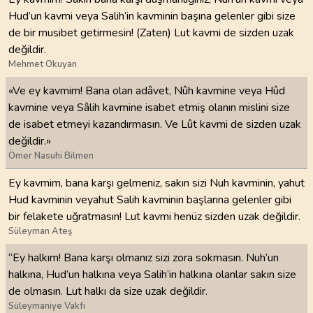
Hud’un kavmi veya Salih’in kavminin başına gelenler gibi size
de bir musibet getirmesin! (Zaten) Lut kavmi de sizden uzak
değildir.
Mehmet Okuyan
«Ve ey kavmim! Bana olan adâvet, Nûh kavmine veya Hûd
kavmine veya Sâlih kavmine isabet etmiş olanın mislini size
de isabet etmeyi kazandırmasın. Ve Lût kavmi de sizden uzak
değildir.»
Ömer Nasuhi Bilmen
Ey kavmim, bana karşı gelmeniz, sakın sizi Nuh kavminin, yahut
Hud kavminin veyahut Salih kavminin başlarına gelenler gibi
bir felakete uğratmasın! Lut kavmi henüz sizden uzak değildir.
Süleyman Ateş
“Ey halkım! Bana karşı olmanız sizi zora sokmasın. Nuh’un
halkına, Hud’un halkına veya Salih’in halkına olanlar sakın size
de olmasın. Lut halkı da size uzak değildir.
Süleymaniye Vakfı