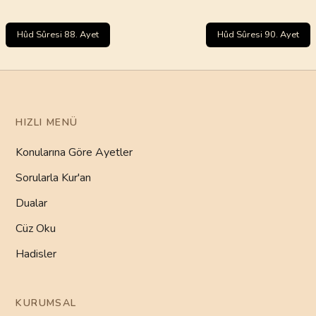
Hûd Sûresi 88. Ayet
Hûd Sûresi 90. Ayet
HIZLI MENÜ
Konularına Göre Ayetler
Sorularla Kur'an
Dualar
Cüz Oku
Hadisler
KURUMSAL