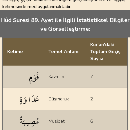
kelimesinde med uygulanmaktadır.
Hûd Suresi 89. Ayet ile İlgili İstatistiksel Bilgiler
ve Görselleştirme:
Kur'an'daki
Kelime
Temel Anlamı
Toplam Geçiş
Sayısı
İstatiksel bilgiler
قَوْمِ
Kavmim
7
عَدَاوَةٍ
Düşmanlık
2
مُصِيبَةً
Musibet
6