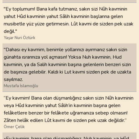
"Ey toplumum! Bana kafa tutmanız, sakın sizi Nûh kavminin
yahut Hûd kavminin yahut Sâlih kavminin başlarına gelen
musibetle yüz yüze getirmesin. Lût kavmi de sizden pek uzak
değil."
Yaşar Nuri Öztürk
"Dahası ey kavmim, benimle yollarınızı ayırmanız sakın sizin
günahta ısrarınıza yol açmasın! Yoksa Nuh kavminin, Hud
kavminin, ya da Salih kavminin başına gelenlerin benzeri sizin
de başınıza gelebilir. Kaldı ki Lut kavmi sizden pek de uzakta
sayılmaz.
Mustafa İslamoğlu
“Ey kavmim! Bana olan düşmanlığınız sakın sizin Nûh kavminin
veya Hûd kavminin yahut Sâlih’in kavminin başına gelen
felâketlere benzer bir felâkete uğramanıza sebep olmasın!
Zâten helâk edilen Lût kavmi de sizden pek uzak değildir.”
Ömer Çelik
«Ey kavmim, bana olan düşmanlığınız, Nuh kavminin, ya Hûd