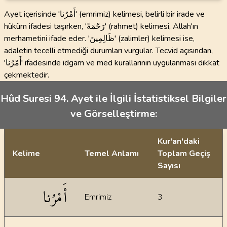
Ayet içerisinde 'أَمْرُنا' (emrimiz) kelimesi, belirli bir irade ve
hüküm ifadesi taşırken, 'رَحْمَةً' (rahmet) kelimesi, Allah'ın
merhametini ifade eder. 'ظَالِمِينَ' (zalimler) kelimesi ise,
adaletin tecelli etmediği durumları vurgular. Tecvid açısından,
'أَمْرُنا' ifadesinde idgam ve med kurallarının uygulanması dikkat
çekmektedir.
Hûd Suresi 94. Ayet ile İlgili İstatistiksel Bilgiler
ve Görselleştirme:
Kur'an'daki
Kelime
Temel Anlamı
Toplam Geçiş
Sayısı
İstatiksel bilgiler
أَمْرُنا
Emrimiz
3