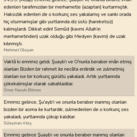
edenleri tarafımızdan bir merhametle (azaptan) kurtarmıştık.
Haksızlık edenleri de o korkunç ses yakalamış ve sanki orada
hiç oturmamışlar gibi yurtlarında diz üstü (hareketsiz)
kalmışlardı. Dikkat edin! Semûd (kavmi Allah’ın
merhametinden) uzak olduğu gibi Medyen (kavmi) de uzak
kılınmıştı.
Mehmet Okuyan
Vaktâ ki emrimiz geldi. Şuayb'ı ve O'nunla beraber imân etmiş
olanları Bizden bir rahmet ile necâta erdirdik ve zulmetmiş
olanları ise bir korkunç gürültü yakaladı. Artık yurtlarında
çökekalmışlar olarak sabahladılar.
Ömer Nasuhi Bilmen
Emrimiz gelince, Şu'ayb'i ve onunla beraber inanmış olanları
bizden bir acıma ile kurtardık; zulmedenleri de o korkunç ses
yakaladı, yurtlarında çöküp kaldılar.
Süleyman Ateş
Emrimiz gelince Şuayb’ı ve onunla beraber inanmış olanları