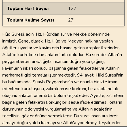
Toplam Harf Sayısı
127
Toplam Kelime Sayısı
27
Hûd Suresi, adını Hz. Hûd'dan alır ve Mekke döneminde
inmiştir. Genel olarak, Hz. Hûd ve Medyen halkına yapılan
öğütler, uyarılar ve kavimlerin başına gelen azaplar üzerinden
Allah'ın kudretine dair anlatımlarla doludur. Bu surede, Allah'ın
peygamberleri aracılığıyla insanları doğru yola çağırışı,
kavimlerin inkarı sonucu başlarına gelen felaketler ve Allah'ın
merhameti gibi temalar işlenmektedir. 94. ayet, Hûd Suresi'nin
bu bağlamında, Şuayb Peygamber'in ve onunla birlikte iman
edenlerin kurtuluşunu, zalimlerin ise korkunç bir azapla helak
oluşunu anlatan önemli bir bölüm teşkil eder. Ayette, zalimlerin
başına gelen felaketin korkunç bir sesle ifade edilmesi, onların
durumunun ciddiyetini vurgulamakta ve Allah'ın adaletinin
tecellisini gözler önüne sermektedir. Bu sure, insanlara ibret
almayı, doğru yolda kalmayı ve Allah'a yönelmeyi teşvik eder.