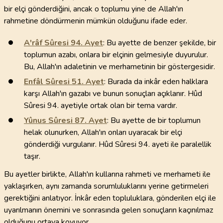
bir elçi gönderdiğini, ancak o toplumu yine de Allah'ın
rahmetine döndürmenin mümkün olduğunu ifade eder.
A'râf Sûresi
94
. Ayet
: Bu ayette de benzer şekilde, bir
toplumun azabı, onlara bir elçinin gelmesiyle duyurulur.
Bu, Allah'ın adaletinin ve merhametinin bir göstergesidir.
Enfâl Sûresi
51
. Ayet
: Burada da inkâr eden halklara
karşı Allah'ın gazabı ve bunun sonuçları açıklanır. Hûd
Sûresi 94. ayetiyle ortak olan bir tema vardır.
Yûnus Sûresi
87
. Ayet
: Bu ayette de bir toplumun
helak olunurken, Allah'ın onları uyaracak bir elçi
gönderdiği vurgulanır. Hûd Sûresi 94. ayeti ile paralellik
taşır.
Bu ayetler birlikte, Allah'ın kullarına rahmeti ve merhameti ile
yaklaşırken, aynı zamanda sorumluluklarını yerine getirmeleri
gerektiğini anlatıyor. İnkâr eden topluluklara, gönderilen elçi ile
uyarılmanın önemini ve sonrasında gelen sonuçların kaçınılmaz
olduğunu ortaya koyuyor.