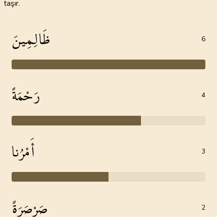
taşır.
ظَالِمِينَ
6
رَحْمَةً
4
أَمْرُنا
3
صَرْصَرَةً
2