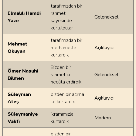
tarafımızdan bir
Elmalılı Hamdi
rahmet
Geleneksel
Yazır
sayesinde
kurtuldular
tarafımızdan bir
Mehmet
merhametle
Açıklayıcı
Okuyan
kurtardık
Bizden bir
Ömer Nasuhi
rahmet ile
Geleneksel
Bilmen
necâta erdirdik
Süleyman
bizden bir acıma
Açıklayıcı
Ateş
ile kurtardık
Süleymaniye
ikramımızla
Modern
Vakfı
kurtardık
bizden bir