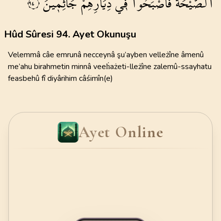
الصَّيْحَةُ
فَاَصْبَحُوا
ف۪ي
دِيَارِهِمْ
جَاثِم۪ينَۙ
٩٤
Hûd Sûresi 94. Ayet Okunuşu
Velemmâ câe emrunâ necceynâ şu’ayben velleżîne âmenû
me’ahu birahmetin minnâ veeḣażeti-lleżîne zalemû-ssayhatu
feasbehû fî diyârihim câśimîn(e)
Ayet Online