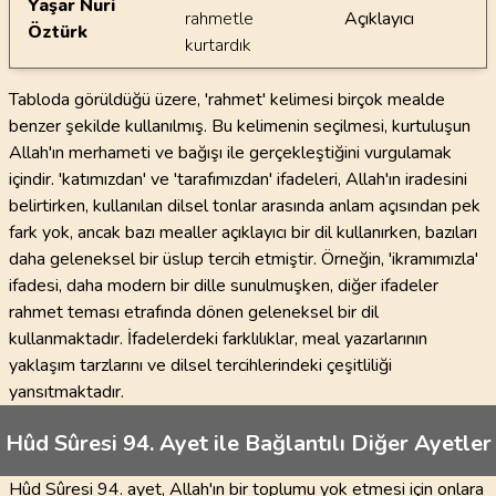
Yaşar Nuri
rahmetle
Açıklayıcı
Öztürk
kurtardık
Tabloda görüldüğü üzere, 'rahmet' kelimesi birçok mealde
benzer şekilde kullanılmış. Bu kelimenin seçilmesi, kurtuluşun
Allah'ın merhameti ve bağışı ile gerçekleştiğini vurgulamak
içindir. 'katımızdan' ve 'tarafımızdan' ifadeleri, Allah'ın iradesini
belirtirken, kullanılan dilsel tonlar arasında anlam açısından pek
fark yok, ancak bazı mealler açıklayıcı bir dil kullanırken, bazıları
daha geleneksel bir üslup tercih etmiştir. Örneğin, 'ikramımızla'
ifadesi, daha modern bir dille sunulmuşken, diğer ifadeler
rahmet teması etrafında dönen geleneksel bir dil
kullanmaktadır. İfadelerdeki farklılıklar, meal yazarlarının
yaklaşım tarzlarını ve dilsel tercihlerindeki çeşitliliği
yansıtmaktadır.
Hûd Sûresi 94. Ayet ile Bağlantılı Diğer Ayetler
Hûd Sûresi 94. ayet, Allah'ın bir toplumu yok etmesi için onlara