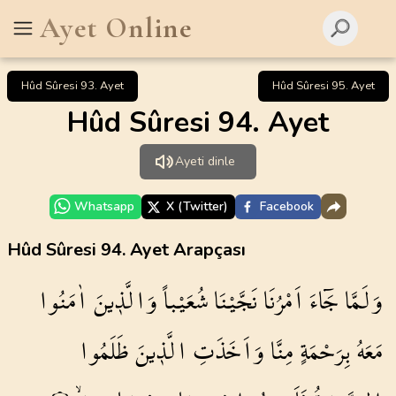
Ayet Online
Hûd Sûresi 93. Ayet
Hûd Sûresi 95. Ayet
Hûd Sûresi 94. Ayet
Ayeti dinle
Whatsapp
X (Twitter)
Facebook
Hûd Sûresi 94. Ayet Arapçası
وَلَمَّا
جَٓاءَ
اَمْرُنَا
نَجَّيْنَا
شُعَيْباً
وَالَّذ۪ينَ
اٰمَنُوا
مَعَهُ
بِرَحْمَةٍ
مِنَّا
وَاَخَذَتِ
الَّذ۪ينَ
ظَلَمُوا