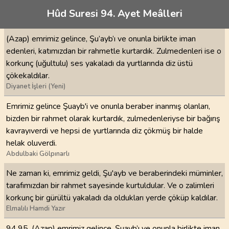
Hûd Suresi 94. Ayet Meâlleri
(Azap) emrimiz gelince, Şu’ayb’ı ve onunla birlikte iman
edenleri, katımızdan bir rahmetle kurtardık. Zulmedenleri ise o
korkunç (uğultulu) ses yakaladı da yurtlarında diz üstü
çökekaldılar.
Diyanet İşleri (Yeni)
Emrimiz gelince Şuayb'i ve onunla beraber inanmış olanları,
bizden bir rahmet olarak kurtardık, zulmedenleriyse bir bağırış
kavrayıverdi ve hepsi de yurtlarında diz çökmüş bir halde
helak oluverdi.
Abdulbaki Gölpınarlı
Ne zaman ki, emrimiz geldi, Şu'ayb ve beraberindeki müminler,
tarafımızdan bir rahmet sayesinde kurtuldular. Ve o zalimleri
korkunç bir gürültü yakaladı da oldukları yerde çöküp kaldılar.
Elmalılı Hamdi Yazır
94,95. (Azap) emrimiz gelince, Şuayb’ı ve onunla birlikte iman