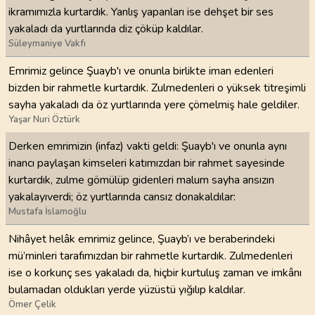
ikramımızla kurtardık. Yanlış yapanları ise dehşet bir ses
yakaladı da yurtlarında diz çöküp kaldılar.
Süleymaniye Vakfı
Emrimiz gelince Şuayb'ı ve onunla birlikte iman edenleri
bizden bir rahmetle kurtardık. Zulmedenleri o yüksek titreşimli
sayha yakaladı da öz yurtlarında yere çömelmiş hale geldiler.
Yaşar Nuri Öztürk
Derken emrimizin (infaz) vakti geldi: Şuayb'ı ve onunla aynı
inancı paylaşan kimseleri katımızdan bir rahmet sayesinde
kurtardık, zulme gömülüp gidenleri malum sayha ansızın
yakalayıverdi; öz yurtlarında cansız donakaldılar:
Mustafa İslamoğlu
Nihâyet helâk emrimiz gelince, Şuayb’ı ve beraberindeki
mü’minleri tarafımızdan bir rahmetle kurtardık. Zulmedenleri
ise o korkunç ses yakaladı da, hiçbir kurtuluş zaman ve imkânı
bulamadan oldukları yerde yüzüstü yığılıp kaldılar.
Ömer Çelik