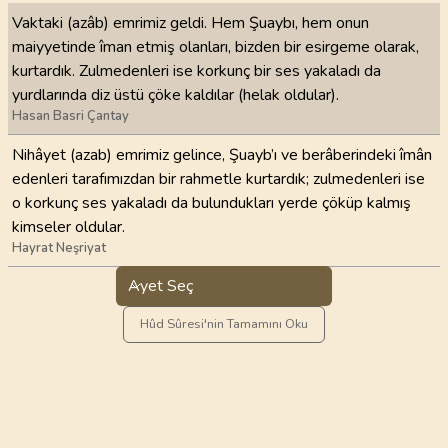
Vaktaki (azâb) emrimiz geldi. Hem Şuaybı, hem onun
maiyyetinde îman etmiş olanları, bizden bir esirgeme olarak,
kurtardık. Zulmedenleri ise korkunç bir ses yakaladı da
yurdlarında diz üstü çöke kaldılar (helak oldular).
Hasan Basri Çantay
Nihâyet (azab) emrimiz gelince, Şuayb’ı ve berâberindeki îmân
edenleri tarafımızdan bir rahmetle kurtardık; zulmedenleri ise
o korkunç ses yakaladı da bulundukları yerde çöküp kalmış
kimseler oldular.
Hayrat Neşriyat
Ayet Seç
Hûd Sûresi'nin Tamamını Oku