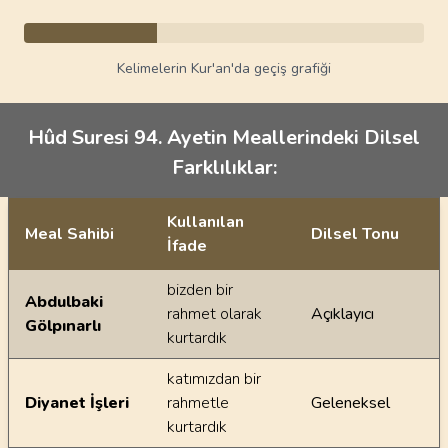
Kelimelerin Kur'an'da geçiş grafiği
Hûd Suresi 94. Ayetin Meallerindeki Dilsel
Farklılıklar:
Kullanılan
Meal Sahibi
Dilsel Tonu
İfade
Ayetin meallerindeki dilsel farklılıklar
bizden bir
Abdulbaki
rahmet olarak
Açıklayıcı
Gölpınarlı
kurtardık
katımızdan bir
Diyanet İşleri
rahmetle
Geleneksel
kurtardık