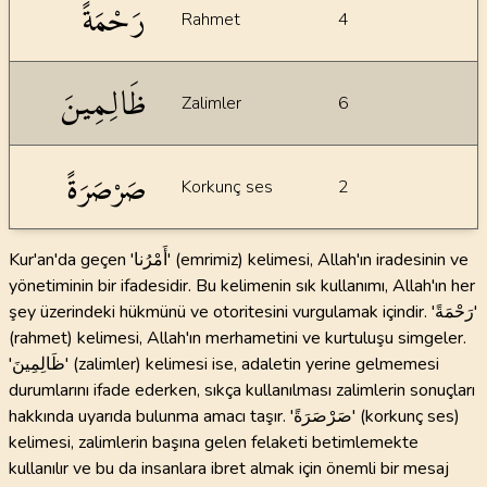
رَحْمَةً
Rahmet
4
ظَالِمِينَ
Zalimler
6
صَرْصَرَةً
Korkunç ses
2
Kur'an'da geçen 'أَمْرُنا' (emrimiz) kelimesi, Allah'ın iradesinin ve
yönetiminin bir ifadesidir. Bu kelimenin sık kullanımı, Allah'ın her
şey üzerindeki hükmünü ve otoritesini vurgulamak içindir. 'رَحْمَةً'
(rahmet) kelimesi, Allah'ın merhametini ve kurtuluşu simgeler.
'ظَالِمِينَ' (zalimler) kelimesi ise, adaletin yerine gelmemesi
durumlarını ifade ederken, sıkça kullanılması zalimlerin sonuçları
hakkında uyarıda bulunma amacı taşır. 'صَرْصَرَةً' (korkunç ses)
kelimesi, zalimlerin başına gelen felaketi betimlemekte
kullanılır ve bu da insanlara ibret almak için önemli bir mesaj