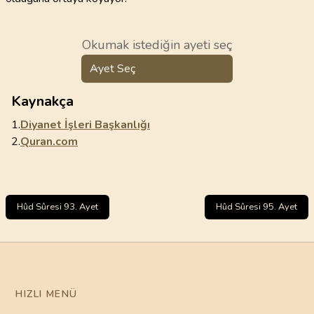
Okumak istediğin ayeti seç
Ayet Seç
Kaynakça
1.
Diyanet İşleri Başkanlığı
2.
Quran.com
Hûd Sûresi 93. Ayet
Hûd Sûresi 95. Ayet
HIZLI MENÜ