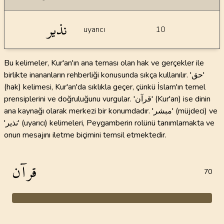
نذير
uyarıcı
10
Bu kelimeler, Kur'an'ın ana teması olan hak ve gerçekler ile
birlikte inananların rehberliği konusunda sıkça kullanılır. 'حق'
(hak) kelimesi, Kur'an'da sıklıkla geçer, çünkü İslam'ın temel
prensiplerini ve doğruluğunu vurgular. 'قرآن' (Kur'an) ise dinin
ana kaynağı olarak merkezi bir konumdadır. 'مبشر' (müjdeci) ve
'نذير' (uyarıcı) kelimeleri, Peygamberin rolünü tanımlamakta ve
onun mesajını iletme biçimini temsil etmektedir.
قرآن
70