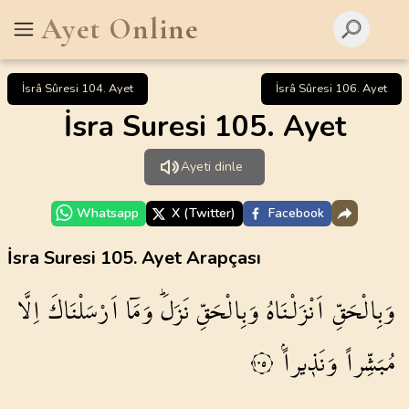
Ayet Online
İsrâ Sûresi 104. Ayet
İsrâ Sûresi 106. Ayet
İsra Suresi 105. Ayet
Ayeti dinle
Whatsapp
X (Twitter)
Facebook
İsra Suresi 105. Ayet Arapçası
وَبِالْحَقِّ
اَنْزَلْنَاهُ
وَبِالْحَقِّ
نَزَلَۜ
وَمَٓا
اَرْسَلْنَاكَ
اِلَّا
مُبَشِّراً
وَنَذ۪يراًۢ
١٠٥