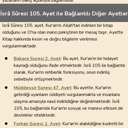
yazarların bakış açılarıyla bağlantılıdır.
İsrâ Sûresi 105. Ayet ile Bağlantılı Diğer Ayetler
İsrâ Sûresi 105. ayet, Kur'an'ın Allah'tan indirilen bir kitap
olduğunu ve O'na olan inancı pekiştiren bir mesaj taşır. Ayette
Kitap hakkında kesin ve doğru bilgilerin verilmesi
vurgulanmaktadır.
Bakara Suresi
2
. Ayet
: Bu ayet, Kur'an'ın bir hidayet
kaynağı olduğunu ifade etmektedir. İsrâ 105 ile bağlantılı
olarak, Kur'an'ın rehberlik fonksiyonu, onun indiriliş
sebebiyle örtüşmektedir.
Müddessir Suresi
47
. Ayet
: Bu ayette, Kur'an'ın
getirdiği uyarıların ciddiyeti vurgulanmakta ve insanlara
ulaşma amacıyla nasıl indirildiğine değinilmektedir. İsrâ
105, bu bağlamda Kur'an'ın sosyal ve manevi etkisini de
destekler niteliktedir.
Furkan Suresi
1
. Ayet
: Kur'an'ın alabildiğine kudretli bir