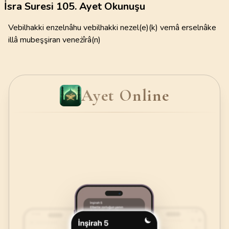
İsra Suresi 105. Ayet Okunuşu
Vebilhakki enzelnâhu vebilhakki nezel(e)(k) vemâ erselnâke
illâ mubeşşiran veneżîrâ(n)
Ayet Online