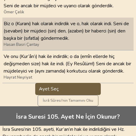
Seni de ancak bir müjdeci ve uyarıcı olarak gönderdik.
Ömer Çelik
Biz o (Kuranı) hak olarak indirdik ve o, hak olarak indi. Seni de
(sevabın) bir müjdeci (sin) den, (azabın) bir haberci (sin) den
başka bir (sıfatla) göndermedik.
Hasan Basri Çantay
Ve onu (Kur’ân’ı) hak ile indirdik; o da (emîn ellerde hiç
değişmeden size) hak ile indi. (Ey Resûlüm!) Seni de ancak bir
müjdeleyici ve (aynı zamanda) korkutucu olarak gönderdik.
Hayrat Neşriyat
Ayet Seç
İsrâ Sûresi'nin Tamamını Oku
İsra Suresi 105. Ayet Ne İçin Okunur?
İsra Suresi’nin 105. ayeti, Kur’an’ın hak ile indirildiğini ve Hz.