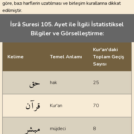
göre, bazı harflerin uzatılması ve birleşim kurallarına dikkat
edilmiştir.
İsrâ Suresi 105. Ayet ile İlgili İstatistiksel
Bilgiler ve Görselleştirme:
Kur'an'daki
Kelime
Temel Anlamı
Toplam Geçiş
Sayısı
İstatiksel bilgiler
حق
hak
25
قرآن
Kur'an
70
مبشر
müjdeci
8