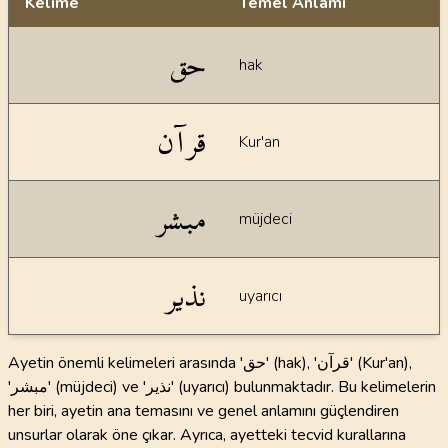
Kelime
Temel Anlamı
Dil bilgisi açıklamaları
حق
hak
قرآن
Kur'an
مبشر
müjdeci
نذير
uyarıcı
Ayetin önemli kelimeleri arasında 'حق' (hak), 'قرآن' (Kur'an),
'مبشر' (müjdeci) ve 'نذير' (uyarıcı) bulunmaktadır. Bu kelimelerin
her biri, ayetin ana temasını ve genel anlamını güçlendiren
unsurlar olarak öne çıkar. Ayrıca, ayetteki tecvid kurallarına