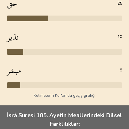
حق
25
نذير
10
مبشر
8
Kelimelerin Kur'an'da geçiş grafiği
İsrâ Suresi 105. Ayetin Meallerindeki Dilsel
Farklılıklar: