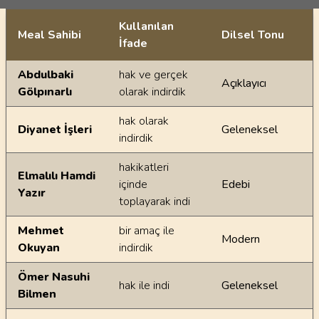
Kullanılan
Meal Sahibi
Dilsel Tonu
İfade
Ayetin meallerindeki dilsel farklılıklar
Abdulbaki
hak ve gerçek
Açıklayıcı
Gölpınarlı
olarak indirdik
hak olarak
Diyanet İşleri
Geleneksel
indirdik
hakikatleri
Elmalılı Hamdi
içinde
Edebi
Yazır
toplayarak indi
Mehmet
bir amaç ile
Modern
Okuyan
indirdik
Ömer Nasuhi
hak ile indi
Geleneksel
Bilmen