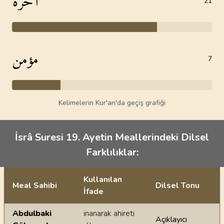
آخرة
21
مؤمن
7
Kelimelerin Kur'an'da geçiş grafiği
İsrâ Suresi 19. Ayetin Meallerindeki Dilsel
Farklılıklar:
Kullanılan
Meal Sahibi
Dilsel Tonu
İfade
Ayetin meallerindeki dilsel farklılıklar
Abdulbaki
inanarak ahireti
Açıklayıcı