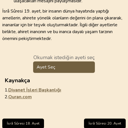
ulaşacakları mesajını paylaşmasıdır.
İsrâ Sûresi 19. ayet, bir insanın dünya hayatında yaptığı
amellerin, ahirete yönelik olanların değerini ön plana çıkararak,
inananlar için bir teşvik oluşturmaktadır. İlgili diğer ayetlerle
birlikte, ahiret inancının ve bu inanca dayalı yaşam tarzının
önemini pekiştirmektedir.
Okumak istediğin ayeti seç
Ayet Seç
Kaynakça
1.
Diyanet İşleri Başkanlığı
2.
Quran.com
İsrâ Sûresi 18. Ayet
İsrâ Sûresi 20. Ayet