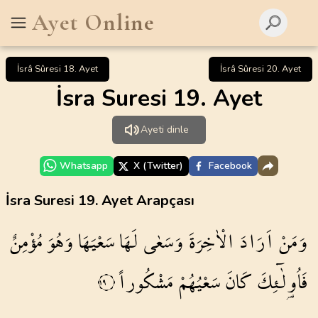
Ayet Online
İsrâ Sûresi 18. Ayet
İsrâ Sûresi 20. Ayet
İsra Suresi 19. Ayet
Ayeti dinle
Whatsapp
X (Twitter)
Facebook
İsra Suresi 19. Ayet Arapçası
وَمَنْ
اَرَادَ
الْاٰخِرَةَ
وَسَعٰى
لَهَا
سَعْيَهَا
وَهُوَ
مُؤْمِنٌ
فَاُو۬لٰٓئِكَ
كَانَ
سَعْيُهُمْ
مَشْكُوراً
١٩