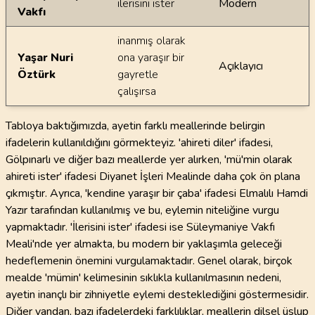
ilerisini ister
Modern
Vakfı
inanmış olarak
Yaşar Nuri
ona yaraşır bir
Açıklayıcı
Öztürk
gayretle
çalışırsa
Tabloya baktığımızda, ayetin farklı meallerinde belirgin
ifadelerin kullanıldığını görmekteyiz. 'ahireti diler' ifadesi,
Gölpınarlı ve diğer bazı meallerde yer alırken, 'mü'min olarak
ahireti ister' ifadesi Diyanet İşleri Mealinde daha çok ön plana
çıkmıştır. Ayrıca, 'kendine yaraşır bir çaba' ifadesi Elmalılı Hamdi
Yazır tarafından kullanılmış ve bu, eylemin niteliğine vurgu
yapmaktadır. 'İlerisini ister' ifadesi ise Süleymaniye Vakfı
Meali'nde yer almakta, bu modern bir yaklaşımla geleceği
hedeflemenin önemini vurgulamaktadır. Genel olarak, birçok
mealde 'mümin' kelimesinin sıklıkla kullanılmasının nedeni,
ayetin inançlı bir zihniyetle eylemi desteklediğini göstermesidir.
Diğer yandan, bazı ifadelerdeki farklılıklar, meallerin dilsel üslup