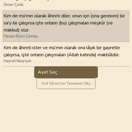
Ömer Çelik
Kim de mü'min olarak âhireti diler, onun için (ona gereken) bir
sa'y ile çalışırsa işte onların (bu) çalışmaları meşkûr (ve
makbul) olur.
Hasan Basri Çantay
Kim de âhireti ister ve mü’min olarak ona lâyık bir gayretle
çalışırsa, işte onların çalışmaları (Allah katında) makbûldür.
Hayrat Neşriyat
Ayet Seç
İsrâ Sûresi'nin Tamamını Oku