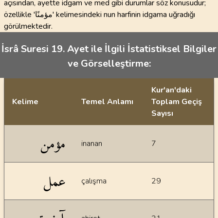
açısından, ayette idgam ve med gibi durumlar söz konusudur;
özellikle 'مؤمنًا' kelimesindeki nun harfinin idgama uğradığı
görülmektedir.
İsrâ Suresi 19. Ayet ile İlgili İstatistiksel Bilgiler
ve Görselleştirme:
Kur'an'daki
Kelime
Temel Anlamı
Toplam Geçiş
Sayısı
İstatiksel bilgiler
مؤمن
inanan
7
عمل
çalışma
29