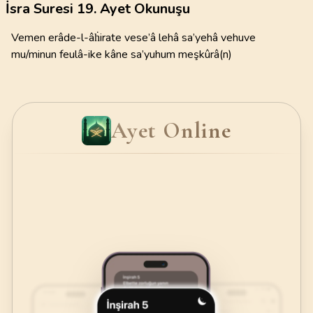
İsra Suresi 19. Ayet Okunuşu
Vemen erâde-l-âḣirate vese’â lehâ sa’yehâ vehuve
mu/minun feulâ-ike kâne sa’yuhum meşkûrâ(n)
Ayet Online