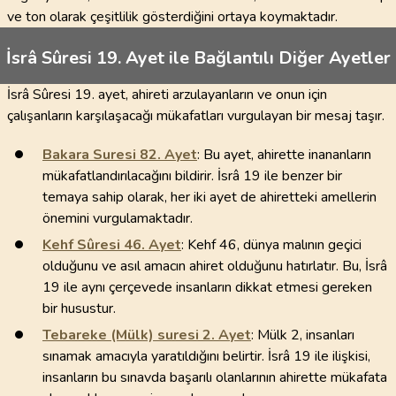
ve ton olarak çeşitlilik gösterdiğini ortaya koymaktadır.
İsrâ Sûresi 19. Ayet ile Bağlantılı Diğer Ayetler
İsrâ Sûresi 19. ayet, ahireti arzulayanların ve onun için
çalışanların karşılaşacağı mükafatları vurgulayan bir mesaj taşır.
Bakara Suresi
82
. Ayet
: Bu ayet, ahirette inananların
mükafatlandırılacağını bildirir. İsrâ 19 ile benzer bir
temaya sahip olarak, her iki ayet de ahiretteki amellerin
önemini vurgulamaktadır.
Kehf Sûresi
46
. Ayet
: Kehf 46, dünya malının geçici
olduğunu ve asıl amacın ahiret olduğunu hatırlatır. Bu, İsrâ
19 ile aynı çerçevede insanların dikkat etmesi gereken
bir husustur.
Tebareke (Mülk) suresi
2
. Ayet
: Mülk 2, insanları
sınamak amacıyla yaratıldığını belirtir. İsrâ 19 ile ilişkisi,
insanların bu sınavda başarılı olanlarının ahirette mükafata