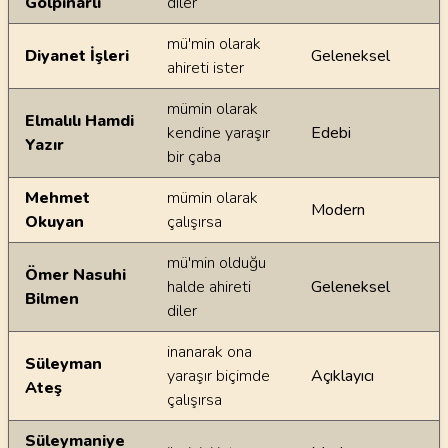
Gölpınarlı
diler
mü'min olarak
Diyanet İşleri
Geleneksel
ahireti ister
mümin olarak
Elmalılı Hamdi
kendine yaraşır
Edebi
Yazır
bir çaba
Mehmet
mümin olarak
Modern
Okuyan
çalışırsa
mü'min olduğu
Ömer Nasuhi
halde ahireti
Geleneksel
Bilmen
diler
inanarak ona
Süleyman
yaraşır biçimde
Açıklayıcı
Ateş
çalışırsa
Süleymaniye