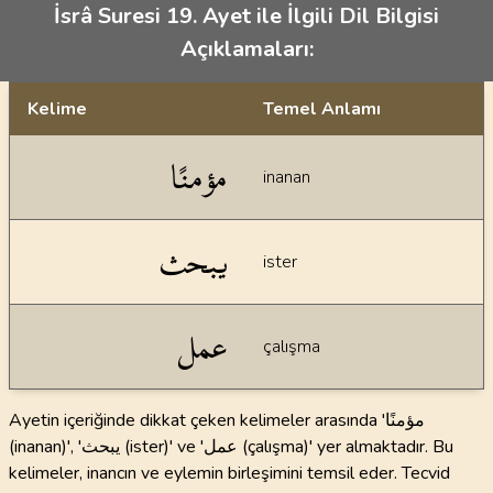
İsrâ Suresi 19. Ayet ile İlgili Dil Bilgisi
Açıklamaları:
Kelime
Temel Anlamı
Dil bilgisi açıklamaları
مؤمنًا
inanan
يبحث
ister
عمل
çalışma
Ayetin içeriğinde dikkat çeken kelimeler arasında 'مؤمنًا
(inanan)', 'يبحث (ister)' ve 'عمل (çalışma)' yer almaktadır. Bu
kelimeler, inancın ve eylemin birleşimini temsil eder. Tecvid