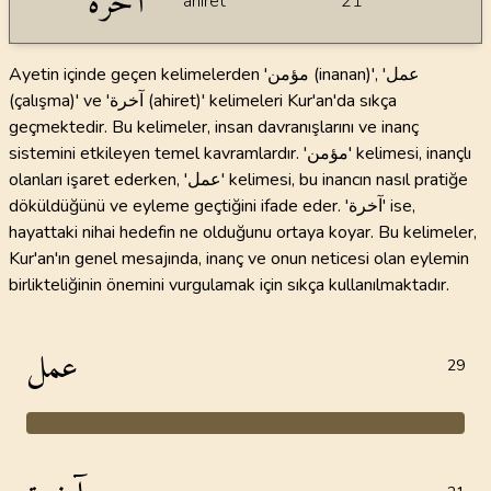
آخرة
ahiret
21
Ayetin içinde geçen kelimelerden 'مؤمن (inanan)', 'عمل
(çalışma)' ve 'آخرة (ahiret)' kelimeleri Kur'an'da sıkça
geçmektedir. Bu kelimeler, insan davranışlarını ve inanç
sistemini etkileyen temel kavramlardır. 'مؤمن' kelimesi, inançlı
olanları işaret ederken, 'عمل' kelimesi, bu inancın nasıl pratiğe
döküldüğünü ve eyleme geçtiğini ifade eder. 'آخرة' ise,
hayattaki nihai hedefin ne olduğunu ortaya koyar. Bu kelimeler,
Kur'an'ın genel mesajında, inanç ve onun neticesi olan eylemin
birlikteliğinin önemini vurgulamak için sıkça kullanılmaktadır.
عمل
29