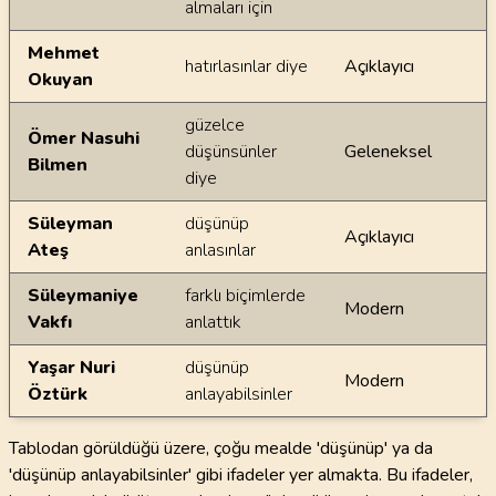
almaları için
Mehmet
hatırlasınlar diye
Açıklayıcı
Okuyan
güzelce
Ömer Nasuhi
düşünsünler
Geleneksel
Bilmen
diye
Süleyman
düşünüp
Açıklayıcı
Ateş
anlasınlar
Süleymaniye
farklı biçimlerde
Modern
Vakfı
anlattık
Yaşar Nuri
düşünüp
Modern
Öztürk
anlayabilsinler
Tablodan görüldüğü üzere, çoğu mealde 'düşünüp' ya da
'düşünüp anlayabilsinler' gibi ifadeler yer almakta. Bu ifadeler,