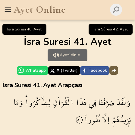
Ayet Online
İsrâ Sûresi 40. Ayet
İsrâ Sûresi 42. Ayet
İsra Suresi 41. Ayet
Ayeti dinle
Whatsapp
X (Twitter)
Facebook
İsra Suresi 41. Ayet Arapçası
وَلَقَدْ
صَرَّفْنَا
ف۪ي
هٰذَا
الْقُرْاٰنِ
لِيَذَّكَّرُواۜ
وَمَا
يَز۪يدُهُمْ
اِلَّا
نُفُوراً
٤١