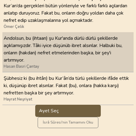
Kur’an’da gerçekleri bütün yönleriyle ve farklı farklı açılardan
anlatıp duruyoruz. Fakat bu, onların doğru yoldan daha çok
nefret edip uzaklaşmalarına yol açmaktadır.
Ömer Çelik
Andolsun, bu (ihtaarı) şu Kur'anda dürlü dürlü şekillerde
açıklamışızdır. Tâki iyice düşünüb ibret alsınlar. Halbuki bu,
onların (hakdan) nefret etmelerinden başka, bir şey'i
artırmıyor.
Hasan Basri Çantay
Şübhesiz ki (bu ihtârı) bu Kur’ân’da türlü şekillerde ifâde ettik
ki, düşünüp ibret alsınlar. Fakat (bu), onlara (hakka karşı)
nefretten başka bir şey artırmıyor.
Hayrat Neşriyat
Ayet Seç
İsrâ Sûresi'nin Tamamını Oku