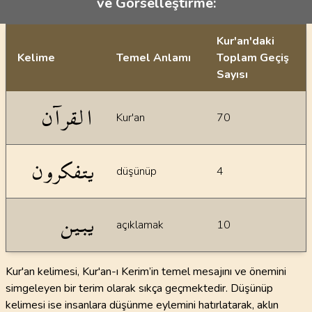
ve Görselleştirme:
Kur'an'daki
Kelime
Temel Anlamı
Toplam Geçiş
Sayısı
İstatiksel bilgiler
القرآن
Kur'an
70
يتفكرون
düşünüp
4
يبين
açıklamak
10
Kur'an kelimesi, Kur'an-ı Kerim’in temel mesajını ve önemini
simgeleyen bir terim olarak sıkça geçmektedir. Düşünüp
kelimesi ise insanlara düşünme eylemini hatırlatarak, aklın