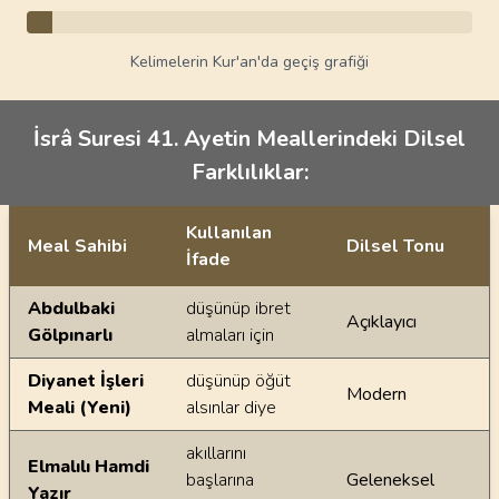
Kelimelerin Kur'an'da geçiş grafiği
İsrâ Suresi 41. Ayetin Meallerindeki Dilsel
Farklılıklar:
Kullanılan
Meal Sahibi
Dilsel Tonu
İfade
Ayetin meallerindeki dilsel farklılıklar
Abdulbaki
düşünüp ibret
Açıklayıcı
Gölpınarlı
almaları için
Diyanet İşleri
düşünüp öğüt
Modern
Meali (Yeni)
alsınlar diye
akıllarını
Elmalılı Hamdi
başlarına
Geleneksel
Yazır