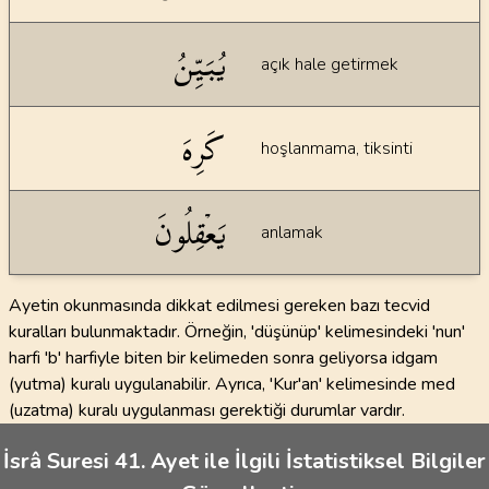
يُبَيِّنُ
açık hale getirmek
كَرِهَ
hoşlanmama, tiksinti
يَعۡقِلُونَ
anlamak
Ayetin okunmasında dikkat edilmesi gereken bazı tecvid
kuralları bulunmaktadır. Örneğin, 'düşünüp' kelimesindeki 'nun'
harfi 'b' harfiyle biten bir kelimeden sonra geliyorsa idgam
(yutma) kuralı uygulanabilir. Ayrıca, 'Kur'an' kelimesinde med
(uzatma) kuralı uygulanması gerektiği durumlar vardır.
İsrâ Suresi 41. Ayet ile İlgili İstatistiksel Bilgiler