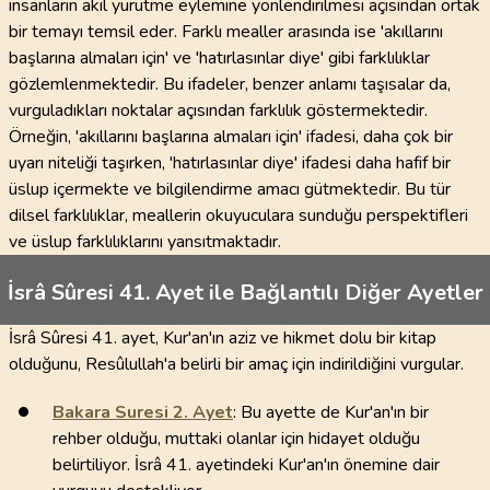
insanların akıl yürütme eylemine yönlendirilmesi açısından ortak
bir temayı temsil eder. Farklı mealler arasında ise 'akıllarını
başlarına almaları için' ve 'hatırlasınlar diye' gibi farklılıklar
gözlemlenmektedir. Bu ifadeler, benzer anlamı taşısalar da,
vurguladıkları noktalar açısından farklılık göstermektedir.
Örneğin, 'akıllarını başlarına almaları için' ifadesi, daha çok bir
uyarı niteliği taşırken, 'hatırlasınlar diye' ifadesi daha hafif bir
üslup içermekte ve bilgilendirme amacı gütmektedir. Bu tür
dilsel farklılıklar, meallerin okuyuculara sunduğu perspektifleri
ve üslup farklılıklarını yansıtmaktadır.
İsrâ Sûresi 41. Ayet ile Bağlantılı Diğer Ayetler
İsrâ Sûresi 41. ayet, Kur'an'ın aziz ve hikmet dolu bir kitap
olduğunu, Resûlullah'a belirli bir amaç için indirildiğini vurgular.
Bakara Suresi
2
. Ayet
: Bu ayette de Kur'an'ın bir
rehber olduğu, muttaki olanlar için hidayet olduğu
belirtiliyor. İsrâ 41. ayetindeki Kur'an'ın önemine dair