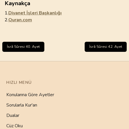
Kaynakça
1.
Diyanet İşleri Başkanlığı
2.
Quran.com
İsrâ Sûresi 40. Ayet
İsrâ Sûresi 42. Ayet
HIZLI MENÜ
Konularına Göre Ayetler
Sorularla Kur'an
Dualar
Cüz Oku