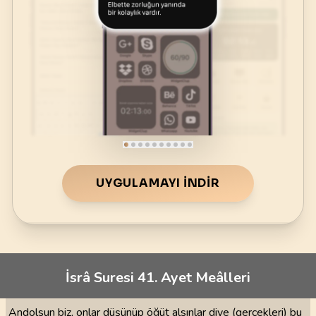
UYGULAMAYI İNDIR
İsrâ Suresi 41. Ayet Meâlleri
Andolsun biz, onlar düşünüp öğüt alsınlar diye (gerçekleri) bu