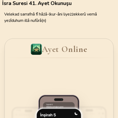
İsra Suresi 41. Ayet Okunuşu
Velekad sarrafnâ fî hâżâ-lkur-âni liyeżżekkerû vemâ
yezîduhum illâ nufûrâ(n)
Ayet Online