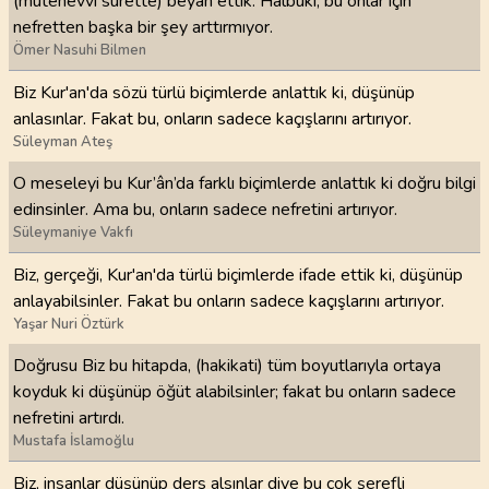
(mütenevvi sûrette) beyan ettik. Halbuki, bu onlar için
nefretten başka bir şey arttırmıyor.
Ömer Nasuhi Bilmen
Biz Kur'an'da sözü türlü biçimlerde anlattık ki, düşünüp
anlasınlar. Fakat bu, onların sadece kaçışlarını artırıyor.
Süleyman Ateş
O meseleyi bu Kur’ân’da farklı biçimlerde anlattık ki doğru bilgi
edinsinler. Ama bu, onların sadece nefretini artırıyor.
Süleymaniye Vakfı
Biz, gerçeği, Kur'an'da türlü biçimlerde ifade ettik ki, düşünüp
anlayabilsinler. Fakat bu onların sadece kaçışlarını artırıyor.
Yaşar Nuri Öztürk
Doğrusu Biz bu hitapda, (hakikati) tüm boyutlarıyla ortaya
koyduk ki düşünüp öğüt alabilsinler; fakat bu onların sadece
nefretini artırdı.
Mustafa İslamoğlu
Biz, insanlar düşünüp ders alsınlar diye bu çok şerefli