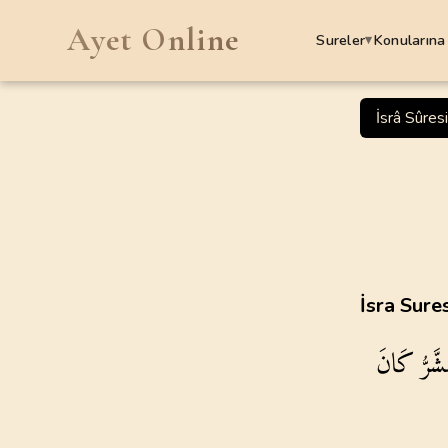
Ayet Online
Sureler
Konularına
▾
SURELER
İsrâ Sûres
1
.
Fatiha Suresi
7
AYET
5
.
Maide Suresi
120
AYET
9
.
Tevbe Suresi
İsra Sure
129
AYET
َرُّ
كَانَ
13
.
Rad Suresi
43
AYET
17
.
Isra Suresi