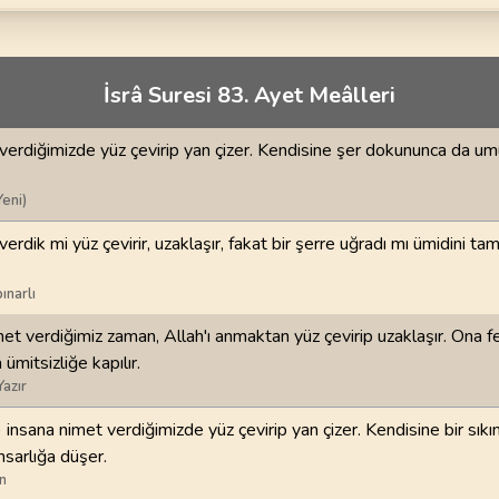
70
.
Mearic Suresi
71
.
Nuh Suresi
44
AYET
28
AYET
i
74
.
Muddessir Suresi
75
.
Kiyamet Suresi
İsrâ Suresi 83. Ayet Meâlleri
56
AYET
40
AYET
verdiğimizde yüz çevirip yan çizer. Kendisine şer dokununca da u
78
.
Nebe Suresi
79
.
Naziat Suresi
40
AYET
46
AYET
Yeni)
82
.
Infitar Suresi
83
.
Mutaffifin Suresi
erdik mi yüz çevirir, uzaklaşır, fakat bir şerre uğradı mı ümidini ta
19
AYET
36
AYET
ınarlı
86
.
Tarik Suresi
87
.
Ala Suresi
met verdiğimiz zaman, Allah'ı anmaktan yüz çevirip uzaklaşır. Ona f
17
AYET
19
AYET
ümitsizliğe kapılır.
Yazır
90
.
Beled Suresi
91
.
Şems Suresi
20
AYET
15
AYET
) insana nimet verdiğimizde yüz çevirip yan çizer. Kendisine bir sık
msarlığa düşer.
94
.
İnşirah Suresi
95
.
Tin Suresi
n
8
AYET
8
AYET