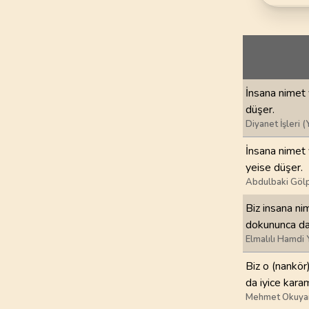
69
.
Hakka Suresi
52
AYET
73
.
Muzzemmil Sures
20
AYET
İnsana nimet 
77
.
Murselat Suresi
düşer.
50
AYET
Diyanet İşleri (
81
.
Tekvir Suresi
İnsana nimet v
29
AYET
yeise düşer.
Abdulbaki Gölp
85
.
Buruc Suresi
Biz insana ni
22
AYET
dokununca da 
Elmalılı Hamdi 
89
.
Fecr Suresi
30
AYET
Biz o (nankör
da iyice kara
93
.
Duha Suresi
Mehmet Okuya
11
AYET