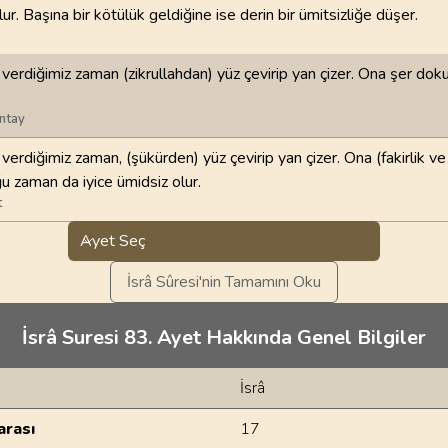
r. Başına bir kötülük geldiğine ise derin bir ümitsizliğe düşer.
 verdiğimiz zaman (zikrullahdan) yüz çevirip yan çizer. Ona şer do
ntay
verdiğimiz zaman, (şükürden) yüz çevirip yan çizer. Ona (fakirlik ve 
 zaman da iyice ümidsiz olur.
t
Ayet Seç
İsrâ Sûresi'nin Tamamını Oku
İsrâ Suresi 83. Ayet Hakkında Genel Bilgiler
İsrâ
rası
17