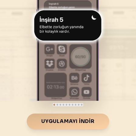
46
.
Ahkaf Suresi
47
.
Muhammed Suresi
35
AYET
38
AYET
50
.
Kaf Suresi
51
.
Zariyat Suresi
45
AYET
60
AYET
54
.
Kamer Suresi
55
.
Rahman Suresi
55
AYET
78
AYET
58
.
Mücadele Suresi
59
.
Hasr Suresi
22
AYET
24
AYET
62
.
Cuma Suresi
63
.
Munafikune Suresi
11
AYET
11
AYET
66
.
Tahrim Suresi
67
.
Mulk Suresi
UYGULAMAYI İNDIR
12
AYET
30
AYET