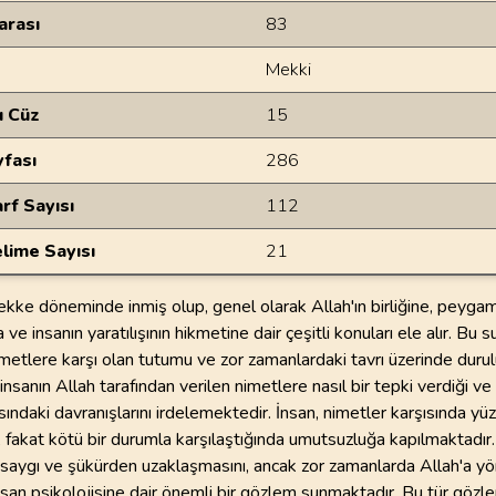
arası
83
Mekki
u Cüz
15
yfası
286
rf Sayısı
112
lime Sayısı
21
ekke döneminde inmiş olup, genel olarak Allah'ın birliğine, peygam
 ve insanın yaratılışının hikmetine dair çeşitli konuları ele alır. Bu 
metlere karşı olan tutumu ve zor zamanlardaki tavrı üzerinde durul
nsanın Allah tarafından verilen nimetlere nasıl bir tepki verdiği ve 
ısındaki davranışlarını irdelemektedir. İnsan, nimetler karşısında yüz
 fakat kötü bir durumla karşılaştığında umutsuzluğa kapılmaktadır
ın saygı ve şükürden uzaklaşmasını, ancak zor zamanlarda Allah'a y
nsan psikolojisine dair önemli bir gözlem sunmaktadır. Bu tür gözle