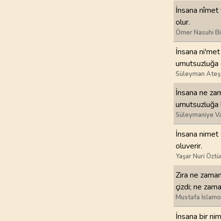
İnsana nîmet 
97
.
Kadir Suresi
olur.
5
AYET
Ömer Nasuhi B
İnsana ni'met
101
.
Karia Suresi
umutsuzluğa 
11
AYET
Süleyman Ateş
105
.
Fil Suresi
İnsana ne zam
5
AYET
umutsuzluğa k
Süleymaniye Va
109
.
Kafirun Suresi
İnsana nimet 
6
AYET
oluverir.
Yaşar Nuri Öztü
113
.
Felak Suresi
5
AYET
Zira ne zaman
çizdi; ne zam
Mustafa İslamo
İnsana bir nim