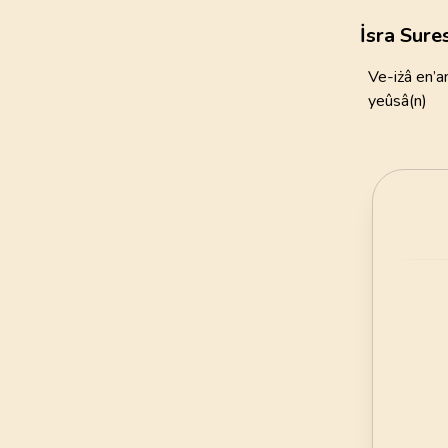
111
AYET
İsra Sure
21
.
Enbiya Suresi
Ve-iżâ en’a
112
AYET
yeûsâ(n)
25
.
Furkan Suresi
77
AYET
29
.
Ankebut Suresi
69
AYET
33
.
Ahzab Suresi
73
AYET
37
.
Saffat Suresi
182
AYET
41
.
Fussilet Suresi
54
AYET