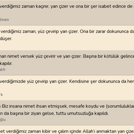
verdiğimiz zaman kaçınır, yan çizer ve ona bir şer isabet edince d
98
.
Beyyine Suresi
99
.
Zilzal Suresi
8
AYET
8
AYET
ilmen
 verdiğimiz zaman, yüz çevirip yan çizer. Ona bir zarar dokununca d
102
.
Tekasur Suresi
103
.
Asr Suresi
düşer.
8
AYET
3
AYET
106
.
Kureyş Suresi
107
.
Maun Suresi
an nimet versek yüz çevirir ve yan çizer. Başına bir kötülük gelinc
4
AYET
7
AYET
apılır.
kfı
110
.
Nasr Suresi
111
.
Tebbet Suresi
verdiğimizde yüz çevirip yan çizer. Kendisine şer dokununca da h
3
AYET
5
AYET
rk
114
.
Nas Suresi
6
AYET
 Biz insana nimet ihsan etmişsek, mesafe koydu ve (sorumlulukla
an da başına bir ziyan gelse, tuttu umutsuzluğa kapıldı.
ğlu
et verdiğimiz zaman kibir ve çalım içinde Allah’ı anmaktan yan çizer