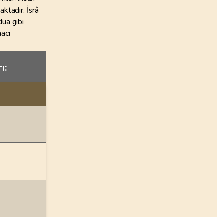
aktadır. İsrâ
dua gibi
macı
ı: