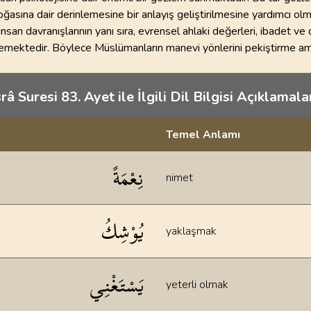
oğasına dair derinlemesine bir anlayış geliştirilmesine yardımcı olm
insan davranışlarının yanı sıra, evrensel ahlaki değerleri, ibadet ve 
şlemektedir. Böylece Müslümanların manevi yönlerini pekiştirme a
srâ Suresi 83. Ayet ile İlgili Dil Bilgisi Açıklamalar
Temel Anlamı
klamaları
نِعْمَةً
nimet
يُوْشِكُ
yaklaşmak
يَسْتَغْنِي
yeterli olmak