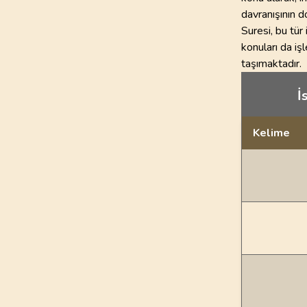
davranışının d
Suresi, bu tür 
konuları da i
taşımaktadır.
İ
Kelime
Dil bilgisi açı