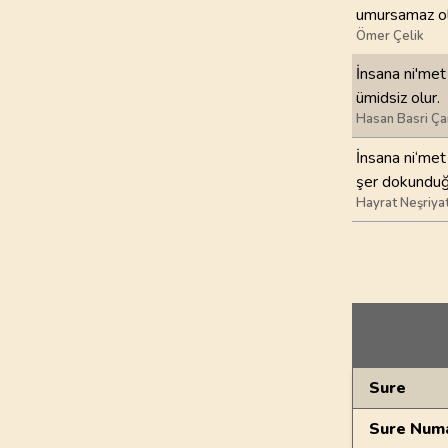
umursamaz olu
Ömer Çelik
İnsana ni'met
ümidsiz olur.
Hasan Basri Ça
İnsana ni‘met 
şer dokunduğu
Hayrat Neşriya
Genel Bilgiler
Sure
Sure Numa