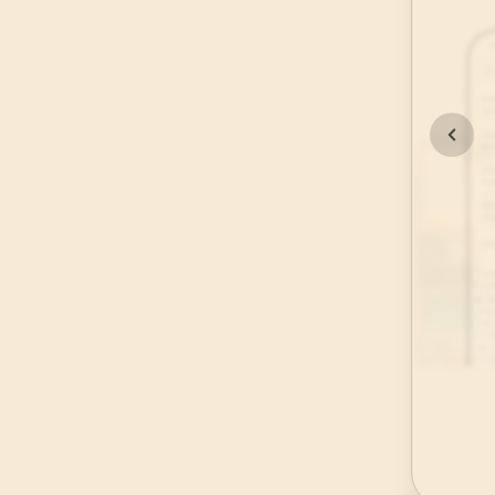
45
.
Casiye Suresi
37
AYET
49
.
Hucurat Suresi
18
AYET
53
.
Necm Suresi
62
AYET
57
.
Hadid Suresi
29
AYET
61
.
Saff Suresi
14
AYET
65
.
Talak Suresi
12
AYET