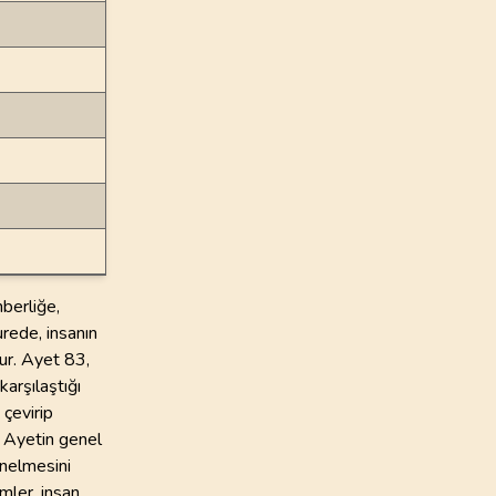
berliğe,
surede, insanın
ur. Ayet 83,
karşılaştığı
 çevirip
. Ayetin genel
önelmesini
mler, insan