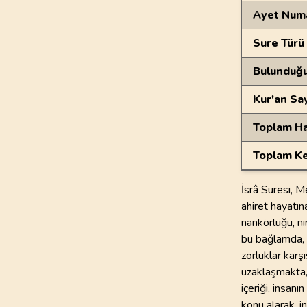
Ayet Num
Sure Türü
Bulunduğ
Kur'an Sa
Toplam Ha
Toplam Ke
İsrâ Suresi, M
ahiret hayatına
nankörlüğü, ni
bu bağlamda, i
zorluklar karş
uzaklaşmakta,
içeriği, insan
konu alarak, i