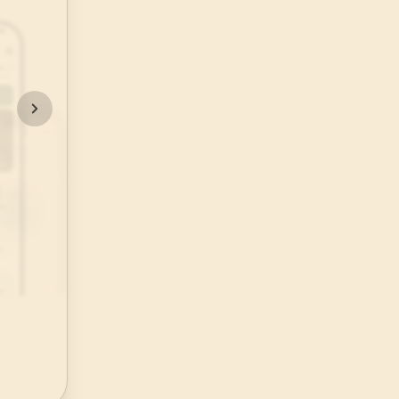
48
.
Fetih Suresi
29
AYET
52
.
Tur Suresi
49
AYET
56
.
Vakia Suresi
96
AYET
60
.
Mumtehine Suresi
13
AYET
64
.
Tegabun Suresi
18
AYET
68
.
Kalem Suresi
52
AYET